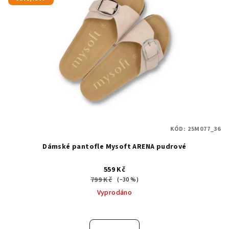
KÓD:
25M077_36
Dámské pantofle Mysoft ARENA pudrové
559 Kč
799 Kč
(–30 %)
Vyprodáno