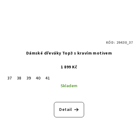
KÓD:
29430_37
Dámské dřeváky Top3 s kravím motivem
1 899 Kč
37
38
39
40
41
Skladem
Detail