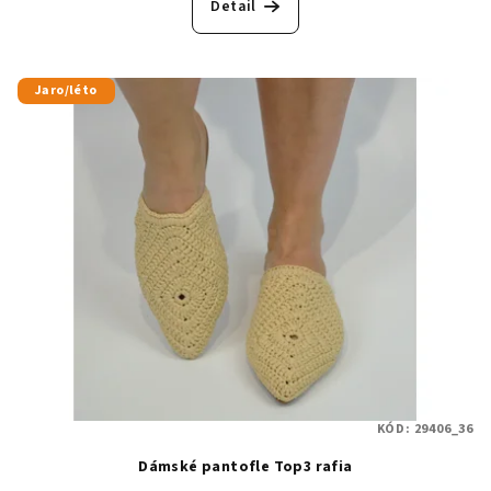
Detail
Jaro/léto
KÓD:
29406_36
Dámské pantofle Top3 rafia