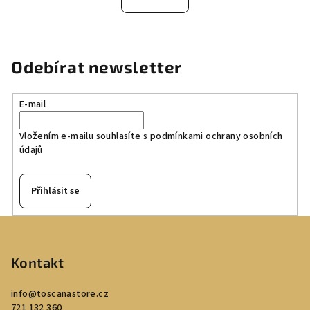
Odebírat newsletter
E-mail
Vložením e-mailu souhlasíte s
podmínkami ochrany osobních
údajů
Přihlásit se
Z
á
p
Kontakt
a
info
@
toscanastore.cz
t
721 132 360