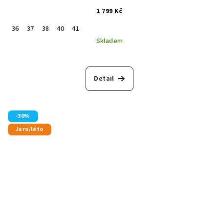
1 799 Kč
36
37
38
40
41
Skladem
Detail
-30%
Jaro/léto