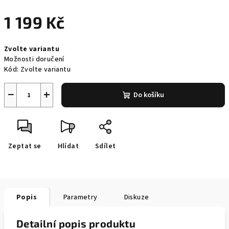
1 199 Kč
Měrná
Zvolte variantu
cena:
Možnosti doručení
Kód:
Zvolte variantu
−
+
Do košíku
Zeptat se
Hlídat
Sdílet
Popis
Parametry
Diskuze
Detailní popis produktu