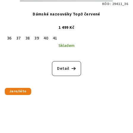
KÓD:
29411_36
Dámské nazouváky Top3 červené
1 499 Kč
36
37
38
39
40
41
Skladem
Detail
Jaro/léto