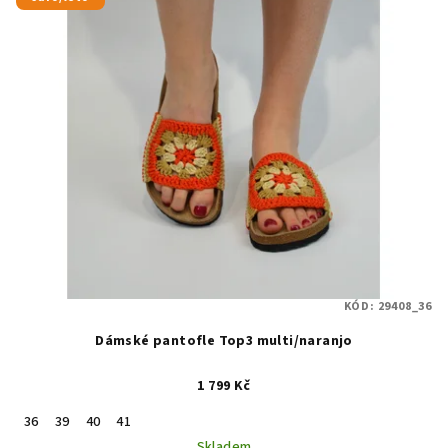
KÓD:
29408_36
Dámské pantofle Top3 multi/naranjo
1 799 Kč
36
39
40
41
Skladem