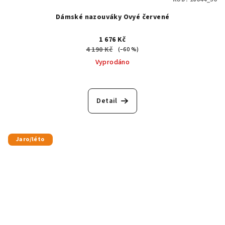
Dámské nazouváky Ovyé červené
1 676 Kč
4 190 Kč
(–60 %)
Vyprodáno
Detail
Jaro/léto