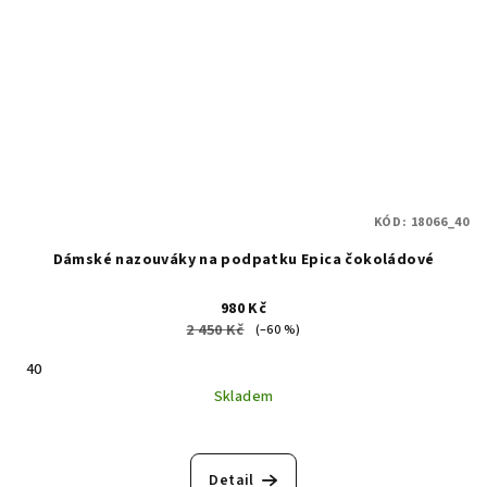
KÓD:
18066_40
Dámské nazouváky na podpatku Epica čokoládové
980 Kč
2 450 Kč
(–60 %)
40
Skladem
Detail