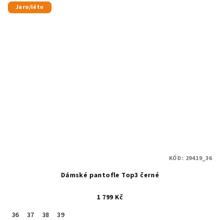
Jaro/léto
KÓD:
29419_36
Dámské pantofle Top3 černé
1 799 Kč
36
37
38
39