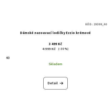
KÓD:
29399_40
Dámské nazouvací lodičky Ezzio krémové
3 499 Kč
4 999 Kč
(–30 %)
40
Skladem
Detail