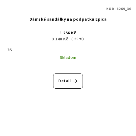
KÓD:
8269_36
Dámské sandálky na podpatku Epica
1 256 Kč
3 140 Kč
(–60 %)
36
Skladem
Detail