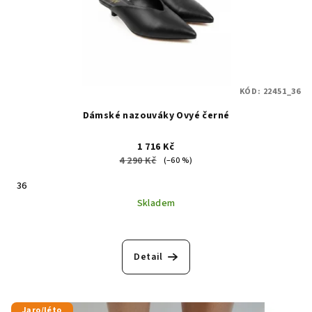
KÓD:
22451_36
Dámské nazouváky Ovyé černé
1 716 Kč
4 290 Kč
(–60 %)
36
Skladem
Detail
Jaro/léto