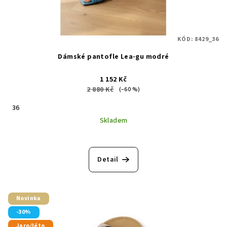
KÓD:
8429_36
Dámské pantofle Lea-gu modré
1 152 Kč
2 880 Kč
(–60 %)
36
Skladem
Detail
Novinka
-30%
Jaro/léto