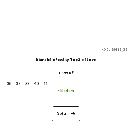
KÓD:
29428_36
Dámské dřeváky Top3 béžové
1 899 Kč
36
37
38
40
41
Skladem
Detail