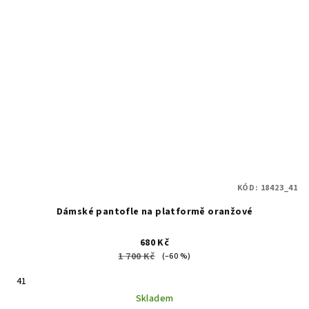
KÓD:
18423_41
Dámské pantofle na platformě oranžové
680 Kč
1 700 Kč
(–60 %)
41
Skladem