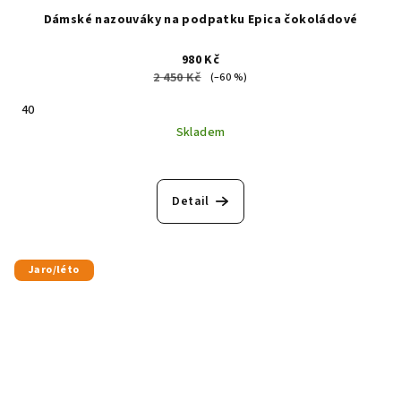
Dámské nazouváky na podpatku Epica čokoládové
980 Kč
2 450 Kč
(–60 %)
40
Skladem
Detail
Jaro/léto