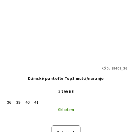
KÓD:
29408_36
Dámské pantofle Top3 multi/naranjo
1 799 Kč
36
39
40
41
Skladem