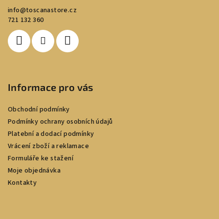
a
info
@
toscanastore.cz
t
721 132 360
í
Informace pro vás
Obchodní podmínky
Podmínky ochrany osobních údajů
Platební a dodací podmínky
Vrácení zboží a reklamace
Formuláře ke stažení
Moje objednávka
Kontakty