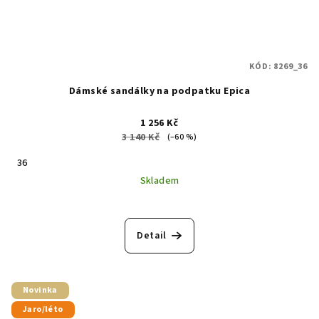
KÓD:
8269_36
Dámské sandálky na podpatku Epica
1 256 Kč
3 140 Kč
(–60 %)
36
Skladem
Detail
Novinka
Jaro/léto