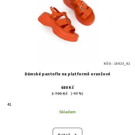
KÓD:
18423_41
Dámské pantofle na platformě oranžové
680 Kč
1 700 Kč
(–60 %)
41
Skladem