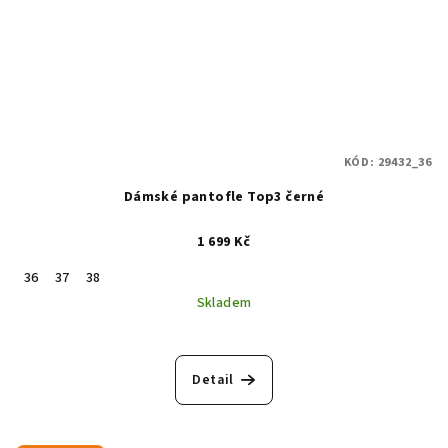
KÓD:
29432_36
Dámské pantofle Top3 černé
1 699 Kč
36
37
38
Skladem
Detail