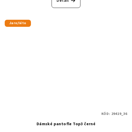
Detail
Jaro/léto
KÓD:
29419_36
Dámské pantofle Top3 černé