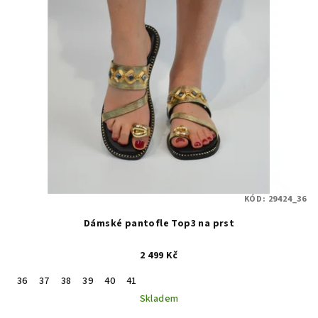
KÓD:
29424_36
Dámské pantofle Top3 na prst
2 499 Kč
36
37
38
39
40
41
Skladem