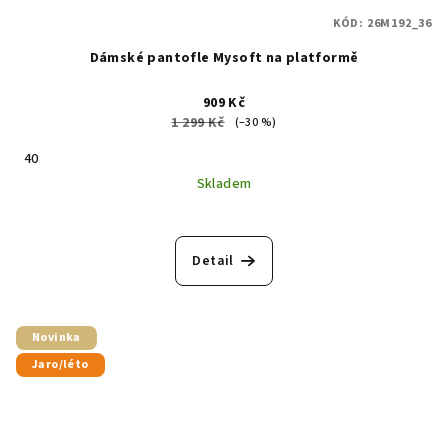
KÓD:
26M192_36
Dámské pantofle Mysoft na platformě
909 Kč
1 299 Kč
(–30 %)
40
Skladem
Detail
Novinka
Jaro/léto