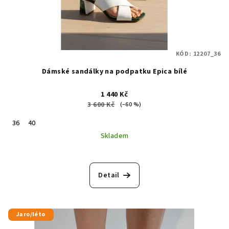
KÓD:
12207_36
Dámské sandálky na podpatku Epica bílé
1 440 Kč
3 600 Kč
(–60 %)
36
40
Skladem
Detail
Jaro/léto