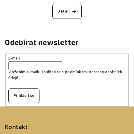
Detail
Odebírat newsletter
E-mail
Vložením e-mailu souhlasíte s
podmínkami ochrany osobních
údajů
Přihlásit se
Z
á
p
Kontakt