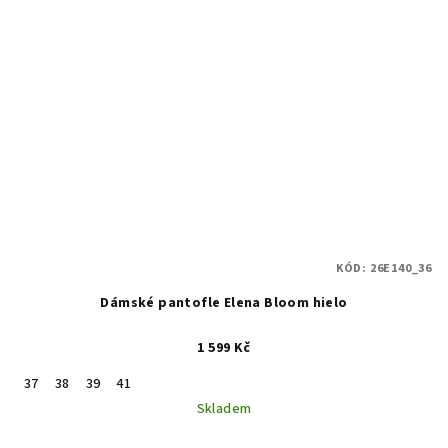
KÓD:
26E140_36
Dámské pantofle Elena Bloom hielo
1 599 Kč
37
38
39
41
Skladem