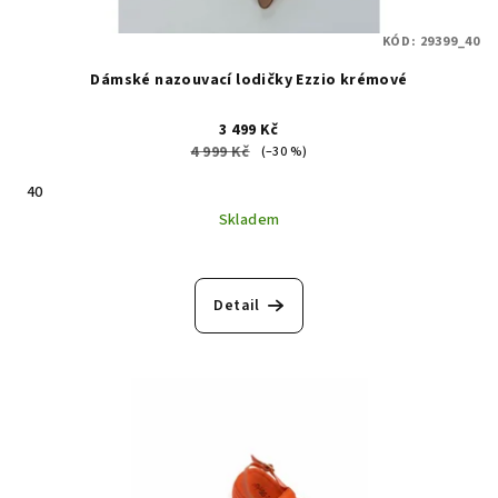
KÓD:
29399_40
Dámské nazouvací lodičky Ezzio krémové
3 499 Kč
4 999 Kč
(–30 %)
40
Skladem
Detail