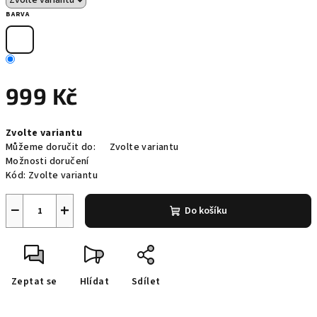
BARVA
999 Kč
Měrná
Zvolte variantu
cena:
Můžeme doručit do:
Zvolte variantu
Možnosti doručení
Kód:
Zvolte variantu
−
+
Do košíku
Zeptat se
Hlídat
Sdílet