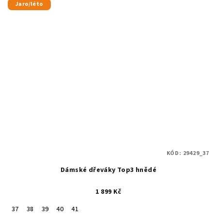
Jaro/léto
KÓD:
29429_37
Dámské dřeváky Top3 hnědé
1 899 Kč
37
38
39
40
41