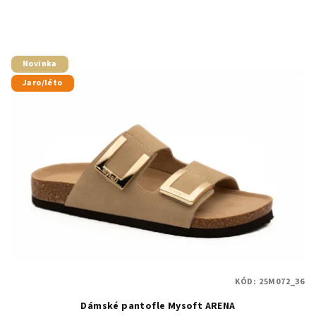
Novinka
Jaro/léto
KÓD:
25M072_36
Dámské pantofle Mysoft ARENA