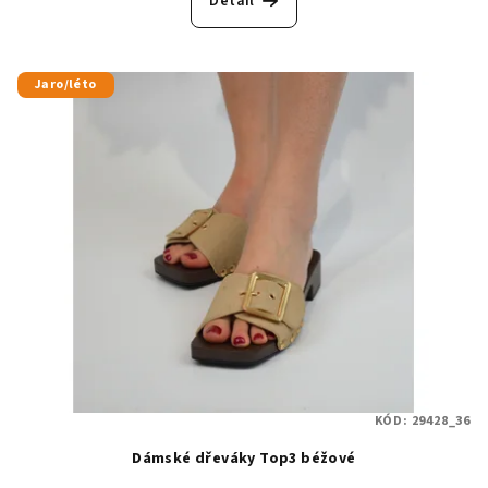
Detail
Jaro/léto
KÓD:
29428_36
Dámské dřeváky Top3 béžové