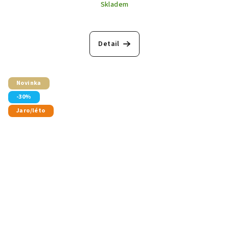
Skladem
Detail
Novinka
-30%
Jaro/léto