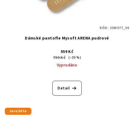
KÓD:
25M077_36
Dámské pantofle Mysoft ARENA pudrové
559 Kč
799 Kč
(–30 %)
Vyprodáno
Detail
Jaro/léto