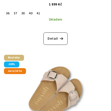
1 899 Kč
36
37
38
40
41
Skladem
Detail
Novinka
-30%
Jaro/léto