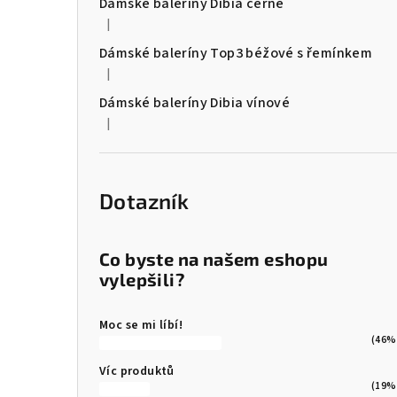
Dámské baleríny Dibia černé
|
Hodnocení produktu je 4 z 5 hvězdiček.
Dámské baleríny Top3 béžové s řemínkem
|
Hodnocení produktu je 5 z 5 hvězdiček.
Dámské baleríny Dibia vínové
|
Hodnocení produktu je 5 z 5 hvězdiček.
Dotazník
Co byste na našem eshopu
vylepšili?
Moc se mi líbí!
(46%
Víc produktů
(19%