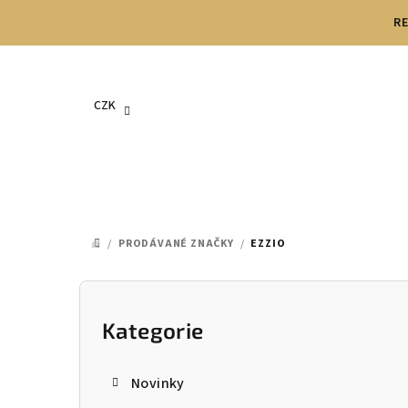
Přejít
RE
na
obsah
CZK
/
PRODÁVANÉ ZNAČKY
/
EZZIO
DOMŮ
P
o
Kategorie
Přeskočit
kategorie
s
Novinky
t