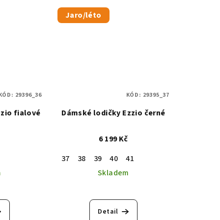
Jaro/léto
KÓD:
29396_36
KÓD:
29395_37
zio fialové
Dámské lodičky Ezzio černé
č
6 199 Kč
37
38
39
40
41
m
Skladem
Detail