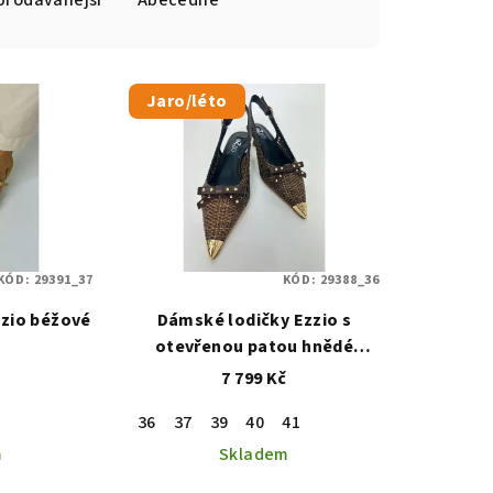
prodávanější
Abecedně
Jaro/léto
KÓD:
29391_37
KÓD:
29388_36
zio béžové
Dámské lodičky Ezzio s
otevřenou patou hnědé
cacao
č
7 799 Kč
36
37
39
40
41
m
Skladem