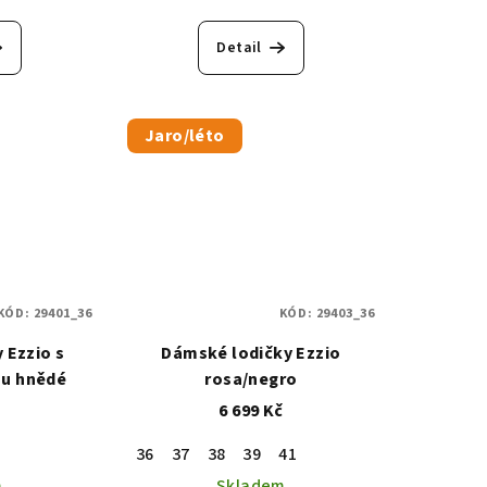
Detail
Jaro/léto
KÓD:
29401_36
KÓD:
29403_36
 Ezzio s
Dámské lodičky Ezzio
ou hnědé
rosa/negro
č
6 699 Kč
36
37
38
39
41
m
Skladem