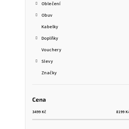
Oblečení
r
Obuv
a
Kabelky
n
Doplňky
n
Vouchery
í
p
Slevy
a
Značky
n
e
Cena
l
3499
Kč
8199
K