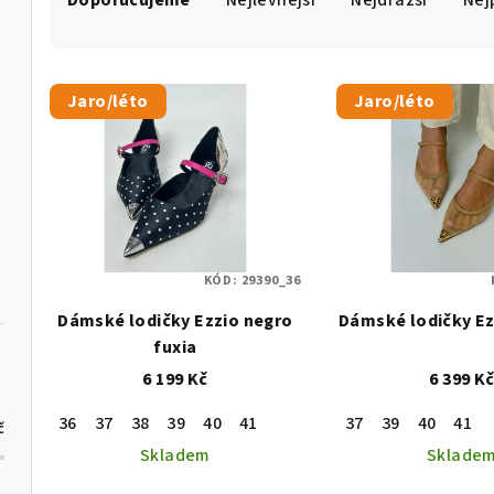
Doporučujeme
Nejlevnější
Nejdražší
Nej
a
z
V
e
Jaro/léto
Jaro/léto
ý
n
p
í
i
p
s
r
KÓD:
29390_36
p
o
Dámské lodičky Ezzio negro
Dámské lodičky Ez
r
d
fuxia
o
6 199 Kč
6 399 K
u
d
k
36
37
38
39
40
41
37
39
40
41
č
u
Skladem
Sklade
t