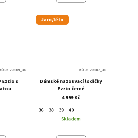
Jaro/léto
KÓD:
29389_36
KÓD:
29387_36
 Ezzio s
Dámské nazouvací lodičky
patou
Ezzio černé
č
4 999 Kč
36
38
39
40
m
Skladem