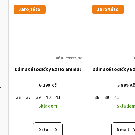
Jaro/léto
Jaro/léto
KÓD:
29397_36
Dámské lodičky Ezzio animal
Dámské lodičky Ez
6 299 Kč
5 899 K
e
36
37
39
40
41
36
39
41
Skladem
Sklade
Detail
Detail