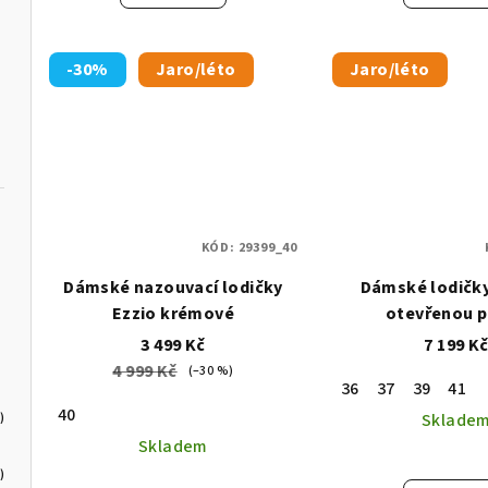
-30%
Jaro/léto
Jaro/léto
KÓD:
29399_40
Dámské nazouvací lodičky
Dámské lodičky
Ezzio krémové
otevřenou 
3 499 Kč
7 199 K
4 999 Kč
(–30 %)
36
37
39
41
40
Sklade
)
Skladem
)