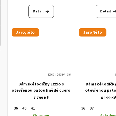
k
ů
t
Detail
Detail
ů
Jaro/léto
Jaro/léto
KÓD:
29394_36
Dámské lodičky Ezzio s
Dámské lodičky
otevřenou patou hnědé cuero
otevřenou pat
7 799 Kč
6 199 K
36
40
41
36
37
Skladem
Sklade