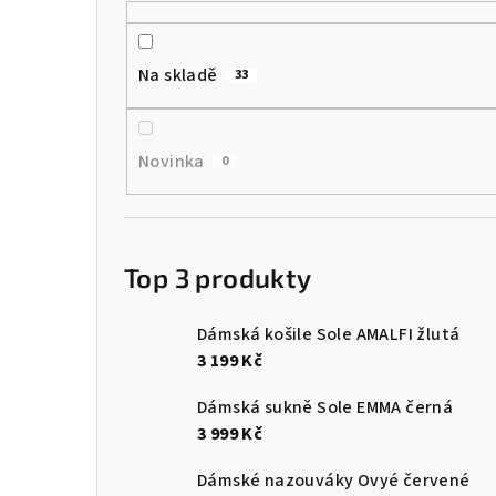
Na skladě
33
Novinka
0
Top 3 produkty
Dámská košile Sole AMALFI žlutá
3 199 Kč
Dámská sukně Sole EMMA černá
3 999 Kč
Dámské nazouváky Ovyé červené