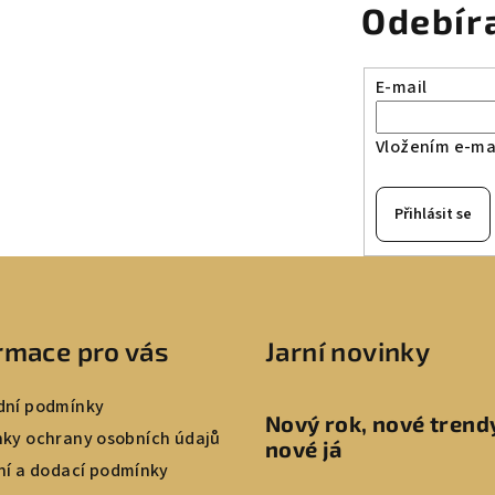
r
Odebír
v
k
E-mail
y
v
Vložením e-mai
ý
p
Přihlásit se
i
s
u
rmace pro vás
Jarní novinky
ní podmínky
Nový rok, nové trend
ky ochrany osobních údajů
nové já
ní a dodací podmínky