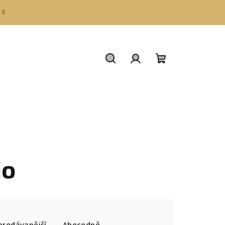
Hledat
Přihlášení
Nákupní
košík
io