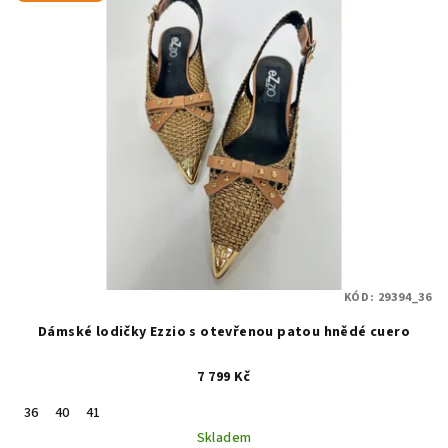
KÓD:
29394_36
Dámské lodičky Ezzio s otevřenou patou hnědé cuero
7 799 Kč
36
40
41
Skladem