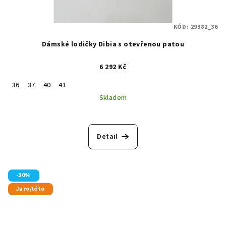
KÓD:
29382_36
Dámské lodičky Dibia s otevřenou patou
6 292 Kč
36
37
40
41
Skladem
Detail
-30%
Jaro/léto