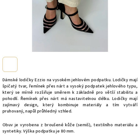
Dámské lodičky Ezzio na vysokém jehlovém podpatku. Lodičky mají
špičatý tvar, řemínek přes nárt a vysoký podpatek jehlového typu,
který se mírně rozšiřuje směrem k základně pro větší stabilitu a
pohodlí. Řemínek přes nárt má nastavitelnou délku. Lodičky mají
zajímavý design, který kombinuje materiály a tím vytváří
pruhovaný, napůl průhledný vzhled.
Obuv je vyrobena z broušené kůže (semiš), textilního materiálu a
syntetiky. Výška podpatku je 80 mm.