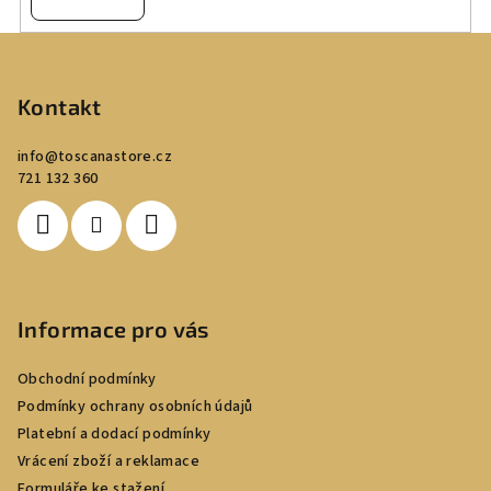
Z
á
p
Kontakt
a
info
@
toscanastore.cz
t
721 132 360
í
Informace pro vás
Obchodní podmínky
Podmínky ochrany osobních údajů
Platební a dodací podmínky
Vrácení zboží a reklamace
Formuláře ke stažení