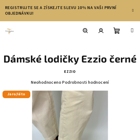
Přejít
REGISTRUJTE SE A ZÍSKEJTE SLEVU 10% NA VAŠI PRVNÍ
na
OBJEDNÁVKU!
obsah
Nákupní
Hledat
Přihlášení
Dámské lodičky Ezzio černé
košík
EZZIO
Průměrné
Neohodnoceno
Podrobnosti hodnocení
hodnocení
produktu
Jaro/léto
je
0,0
z
5
hvězdiček.