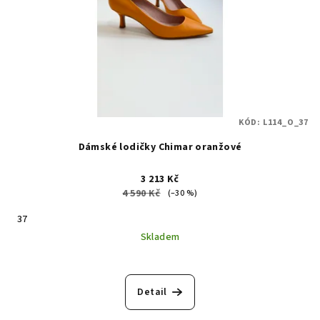
KÓD:
L114_O_37
Dámské lodičky Chimar oranžové
3 213 Kč
4 590 Kč
(–30 %)
37
Skladem
Průměrné
hodnocení
produktu
Detail
je
5,0