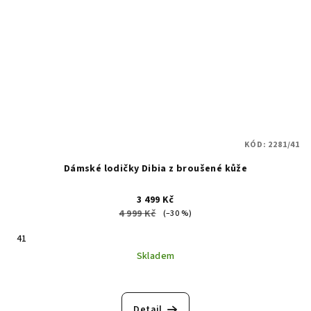
KÓD:
2281/41
Dámské lodičky Dibia z broušené kůže
3 499 Kč
4 999 Kč
(–30 %)
41
Skladem
Detail