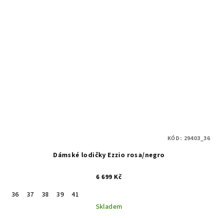
KÓD:
29403_36
Dámské lodičky Ezzio rosa/negro
6 699 Kč
36
37
38
39
41
Skladem