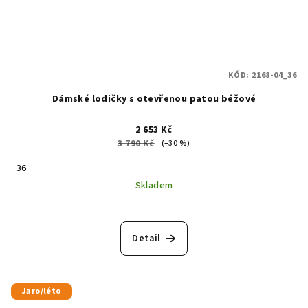
KÓD:
2168-04_36
Dámské lodičky s otevřenou patou béžové
2 653 Kč
3 790 Kč
(–30 %)
36
Skladem
Detail
Jaro/léto