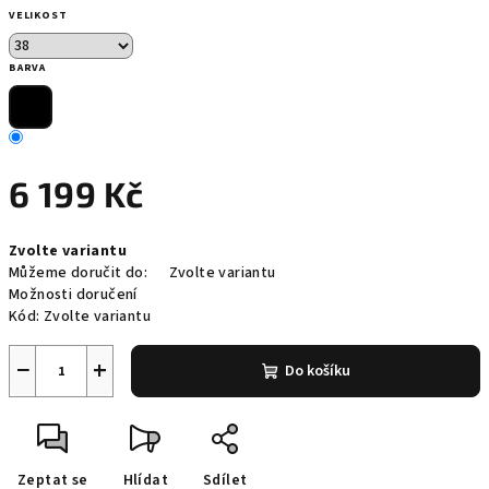
VELIKOST
BARVA
6 199 Kč
Měrná
Zvolte variantu
cena:
Můžeme doručit do:
Zvolte variantu
Možnosti doručení
Kód:
Zvolte variantu
−
+
Do košíku
Zeptat se
Hlídat
Sdílet