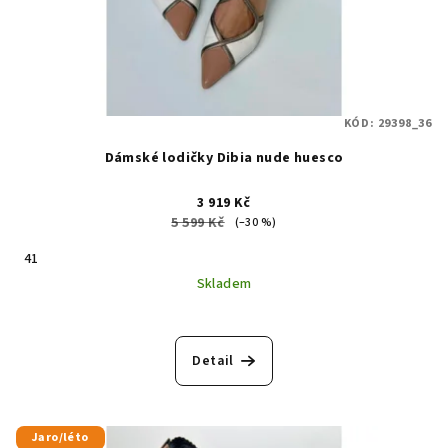
KÓD:
29398_36
Dámské lodičky Dibia nude huesco
3 919 Kč
5 599 Kč
(–30 %)
41
Skladem
Detail
Jaro/léto