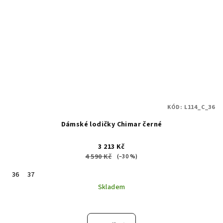
KÓD:
L114_C_36
Dámské lodičky Chimar černé
3 213 Kč
4 590 Kč
(–30 %)
36
37
Skladem
Průměrné
hodnocení