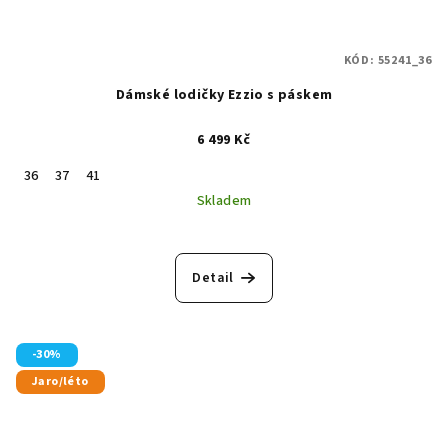
KÓD:
55241_36
Dámské lodičky Ezzio s páskem
6 499 Kč
36
37
41
Skladem
Průměrné
hodnocení
produktu
Detail
je
4,0
z
5
-30%
hvězdiček.
Jaro/léto