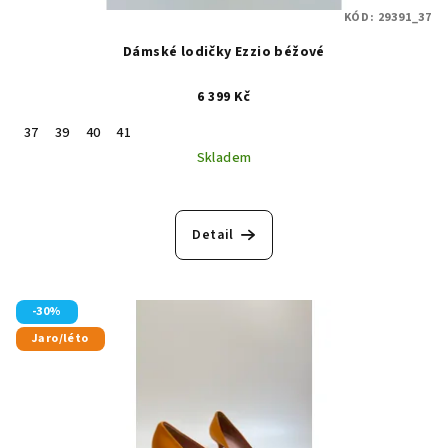
KÓD:
29391_37
Dámské lodičky Ezzio béžové
6 399 Kč
37
39
40
41
Skladem
Detail
-30%
Jaro/léto