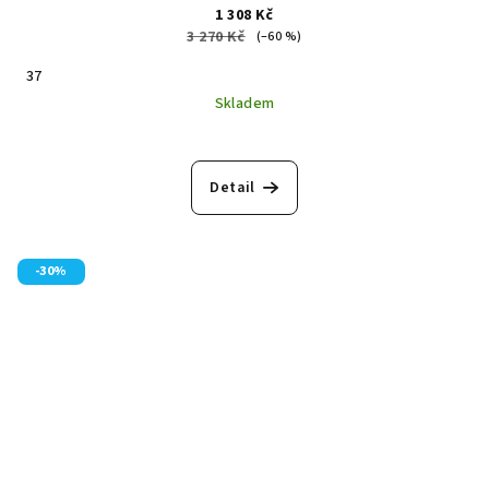
1 308 Kč
3 270 Kč
(–60 %)
37
Skladem
Detail
-30%