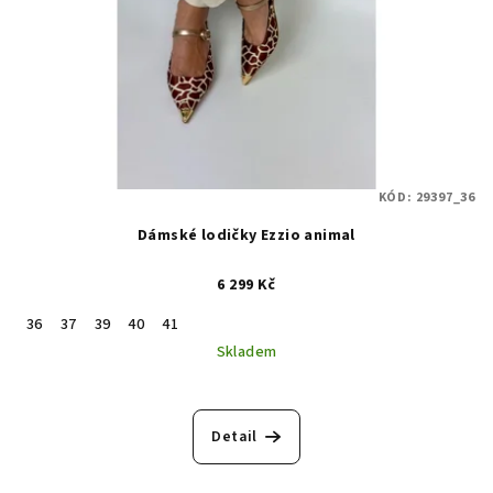
KÓD:
29397_36
Dámské lodičky Ezzio animal
6 299 Kč
36
37
39
40
41
Skladem
Detail