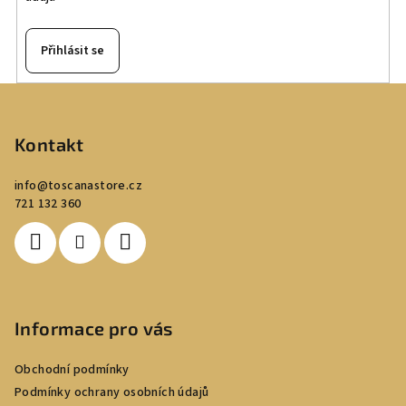
r
v
k
Přihlásit se
y
v
Z
ý
á
p
p
Kontakt
i
a
s
info
@
toscanastore.cz
u
t
721 132 360
í
Informace pro vás
Obchodní podmínky
Podmínky ochrany osobních údajů