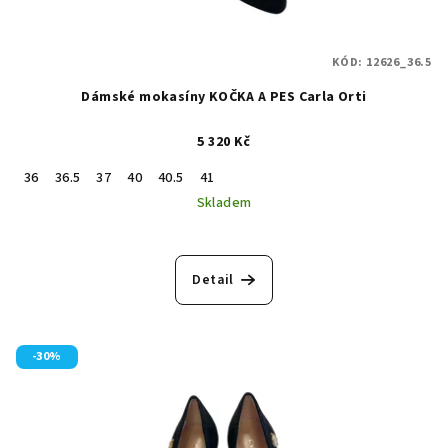
KÓD:
12626_36.5
Dámské mokasíny KOČKA A PES Carla Orti
5 320 Kč
36
36.5
37
40
40.5
41
Skladem
Detail
-30%