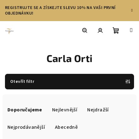
Přejít
REGISTRUJTE SE A ZÍSKEJTE SLEVU 10% NA VAŠI PRVNÍ
na
OBJEDNÁVKU!
obsah
Nákupní
Hledat
Přihlášení
Carla Orti
košík
Otevřít filtr
Ř
a
Doporučujeme
Nejlevnější
Nejdražší
z
e
Nejprodávanější
Abecedně
n