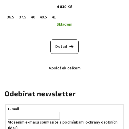
4 830 Kč
36.5
37.5
40
40.5
41
Skladem
Detail
4
položek celkem
O
v
l
á
Odebírat newsletter
d
a
E-mail
c
í
Vložením e-mailu souhlasíte s
podmínkami ochrany osobních
p
údajů