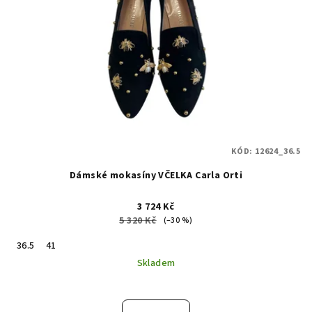
KÓD:
12624_36.5
Dámské mokasíny VČELKA Carla Orti
3 724 Kč
5 320 Kč
(–30 %)
36.5
41
Skladem