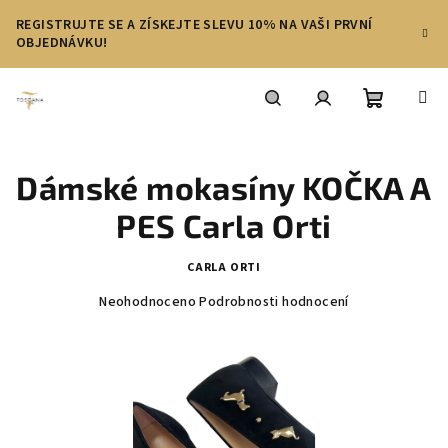
Přejít
REGISTRUJTE SE A ZÍSKEJTE SLEVU 10% NA VAŠI PRVNÍ
na
OBJEDNÁVKU!
obsah
Nákupní
Hledat
Přihlášení
Dámské mokasíny KOČKA A
košík
PES Carla Orti
CARLA ORTI
Průměrné
Neohodnoceno
Podrobnosti hodnocení
hodnocení
produktu
je
0,0
z
5
hvězdiček.