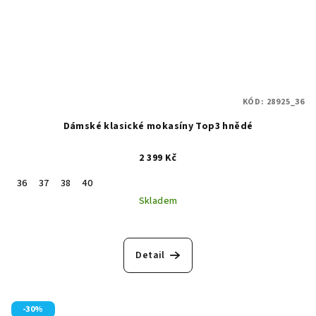
KÓD:
28925_36
Dámské klasické mokasíny Top3 hnědé
2 399 Kč
36
37
38
40
Skladem
Detail
-30%