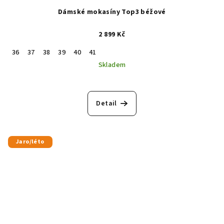
Dámské mokasíny Top3 béžové
2 899 Kč
36
37
38
39
40
41
Skladem
Detail
Jaro/léto