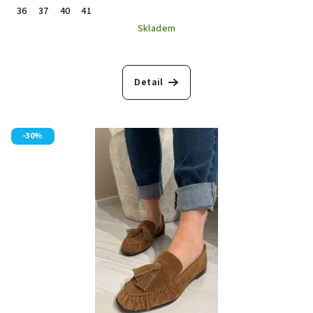
36
37
40
41
Skladem
Průměrné
hodnocení
produktu
Detail
je
5,0
z
5
-30%
hvězdiček.