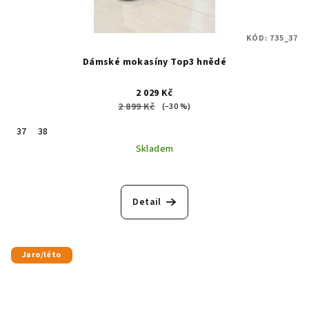
KÓD:
735_37
Dámské mokasíny Top3 hnědé
2 029 Kč
2 899 Kč
(–30 %)
37
38
Skladem
Detail
Jaro/léto