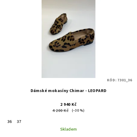
KÓD:
7301_36
Dámské mokasíny Chimar - LEOPARD
2 940 Kč
4 200 Kč
(–30 %)
36
37
Skladem