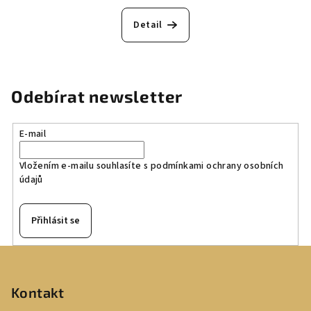
Detail
Odebírat newsletter
E-mail
Vložením e-mailu souhlasíte s
podmínkami ochrany osobních
údajů
Přihlásit se
Z
á
p
Kontakt