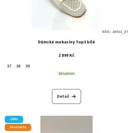
KÓD:
28921_37
Dámské mokasíny Top3 bílé
2 899 Kč
37
38
39
Skladem
Detail
-30%
Jaro/léto