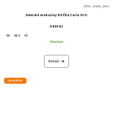
KÓD:
12625_36.5
Dámské mokasíny KOČKA Carla Orti
4 830 Kč
36
36.5
41
Skladem
Detail
Jaro/léto