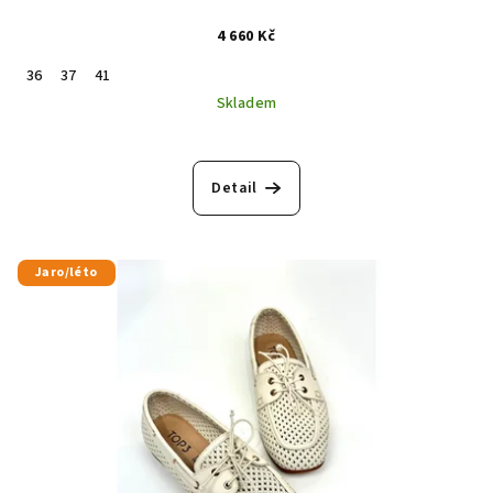
4 660 Kč
36
37
41
Skladem
Detail
Jaro/léto