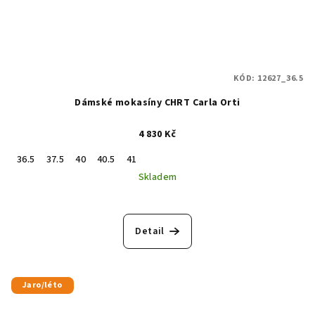
KÓD:
12627_36.5
Dámské mokasíny CHRT Carla Orti
4 830 Kč
36.5
37.5
40
40.5
41
Skladem
Detail
Jaro/léto