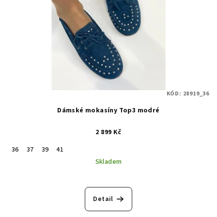
KÓD:
28919_36
Dámské mokasíny Top3 modré
2 899 Kč
36
37
39
41
Skladem
Detail