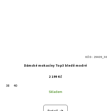
KÓD:
29409_38
Dámské mokasíny Top3 bledě modré
2 199 Kč
38
40
Skladem
Detail