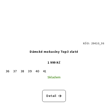
KÓD:
29410_36
Dámské mokasíny Top3 zlaté
1 999 Kč
36
37
38
39
40
41
Skladem
Detail