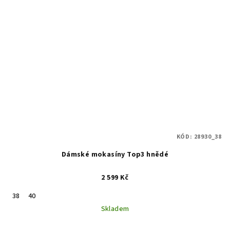
KÓD:
28930_38
Dámské mokasíny Top3 hnědé
2 599 Kč
38
40
Skladem