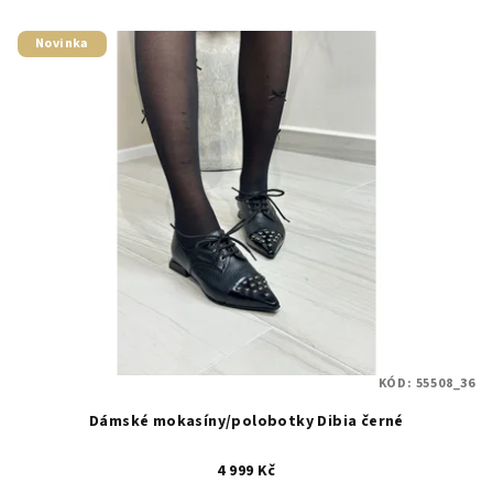
Novinka
KÓD:
55508_36
Dámské mokasíny/polobotky Dibia černé
4 999 Kč