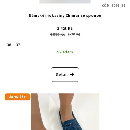
KÓD:
7091_36
Dámské mokasíny Chimar se sponou
3 423 Kč
4 890 Kč
(–30 %)
36
37
Skladem
Detail
Jaro/léto