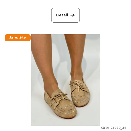
Detail
Jaro/léto
KÓD:
28920_36