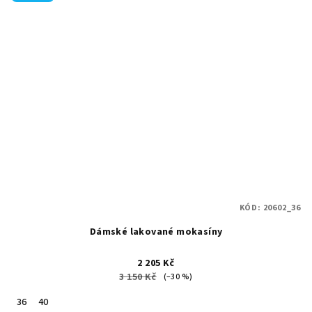
KÓD:
20602_36
Dámské lakované mokasíny
2 205 Kč
3 150 Kč
(–30 %)
36
40