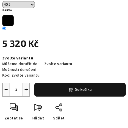
BARVA
5 320 Kč
Měrná
Zvolte variantu
cena:
Můžeme doručit do:
Zvolte variantu
Možnosti doručení
Kód:
Zvolte variantu
−
+
Do košíku
Zeptat se
Hlídat
Sdílet