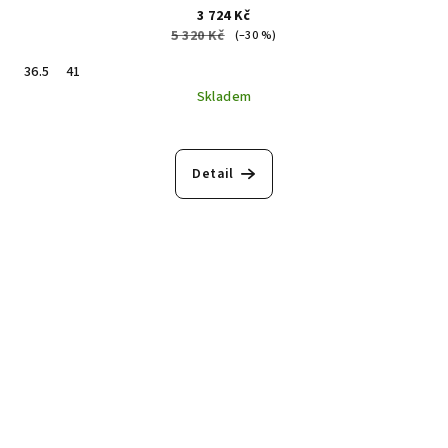
3 724 Kč
5 320 Kč
(–30 %)
36.5
41
Skladem
Detail