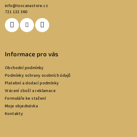
a
info
@
toscanastore.cz
t
721 132 360
í
Informace pro vás
Obchodní podmínky
Podmínky ochrany osobních údajů
Platební a dodací podmínky
Vrácení zboží a reklamace
Formuláře ke stažení
Moje objednávka
Kontakty