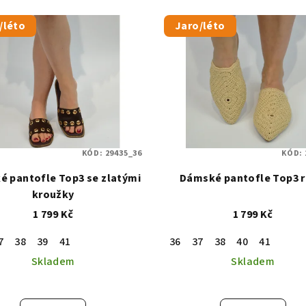
/léto
Jaro/léto
KÓD:
29435_36
KÓD:
 pantofle Top3 se zlatými
Dámské pantofle Top3 r
kroužky
1 799 Kč
1 799 Kč
7
38
39
41
36
37
38
40
41
Skladem
Skladem