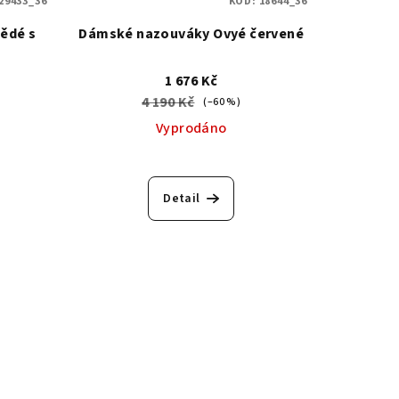
29433_36
KÓD:
18644_36
ědé s
Dámské nazouváky Ovyé červené
1 676 Kč
4 190 Kč
(–60 %)
Vyprodáno
Detail