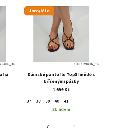
Jaro/léto
29406_36
KÓD:
29436_36
afia
Dámské pantofle Top3 hnědé s
kříženými pásky
1 699 Kč
37
38
39
40
41
Skladem