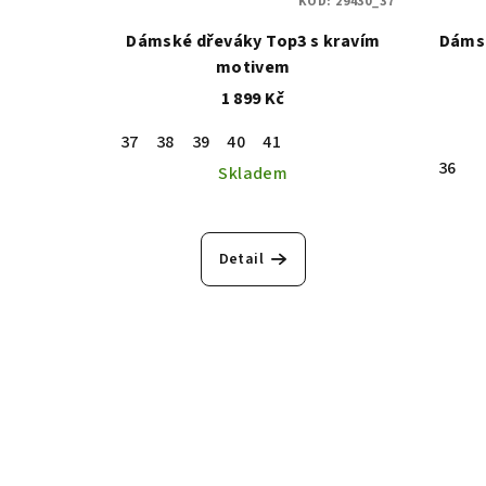
KÓD:
29430_37
Dámské dřeváky Top3 s kravím
Dámsk
motivem
1 899 Kč
37
38
39
40
41
36
Skladem
Detail