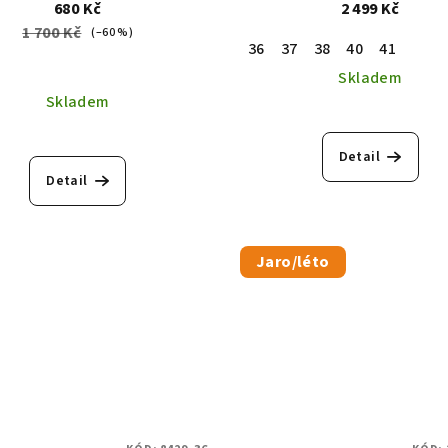
680 Kč
2 499 Kč
1 700 Kč
(–60 %)
36
37
38
40
41
Skladem
Skladem
Detail
Detail
Jaro/léto