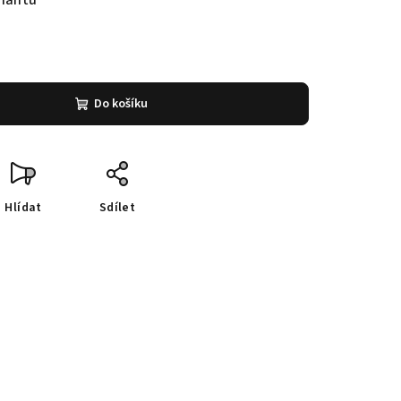
riantu
Do košíku
Hlídat
Sdílet