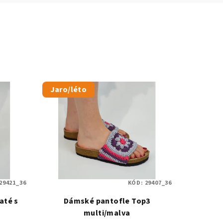
Jaro/léto
29421_36
KÓD:
29407_36
até s
Dámské pantofle Top3
multi/malva