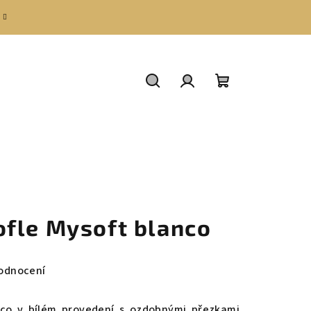
Hledat
Přihlášení
Nákupní
košík
fle Mysoft blanco
odnocení
nco v bílém provedení s ozdobnými přezkami