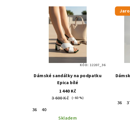
Jaro
KÓD:
12207_36
Dámské sandálky na podpatku
Dámské
Epica bílé
1 440 Kč
3 600 Kč
(–60 %)
36
3
36
40
Skladem