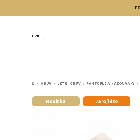
Přejít
RE
na
obsah
CZK
/
OBUV
/
LETNÍ OBUV
/
PANTOFLE A NAZOUVÁKY
/
DOMŮ
Novinka
Jaro/léto