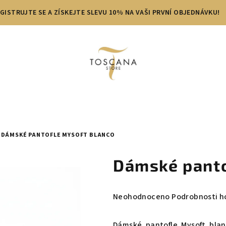
GISTRUJTE SE A ZÍSKEJTE SLEVU 10% NA VAŠI PRVNÍ OBJEDNÁVKU!
DÁMSKÉ PANTOFLE MYSOFT BLANCO
Dámské panto
Průměrné
Neohodnoceno
Podrobnosti h
hodnocení
produktu
Dámské pantofle Mysoft bla