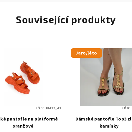
Související produkty
Jaro/léto
KÓD:
18423_41
KÓD:
ké pantofle na platformě
Dámské pantofle Top3 zl
oranžové
kamínky