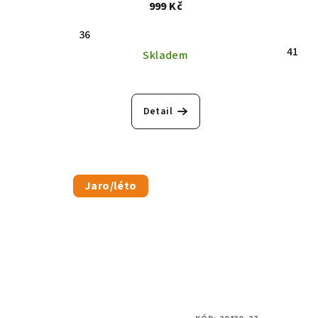
999 Kč
36
41
Skladem
Detail
Jaro/léto