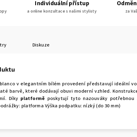
Individuální přístup
Odměny
ropy
a online konzultace s našimi stylisty
za Va
try
Diskuze
duktu
blanco v elegantním bílém provedení představují ideální vo
até barvě, které dodávají obuvi moderní vzhled. Konstrukc
nií. Díky
platformě
poskytují tyto nazouváky potřebnou s
podrážky: platforma Výška podpatku: nízký (do 30 mm)