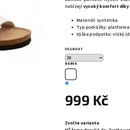
je
nabízejí
vysoký komfort díky
0,0
z
Materiál: syntetika
5
Typ podrážky: platforma
hvězdiček.
Výška podpatku: nízký (
VELIKOST
BARVA
999 Kč
Měrná
cena:
Zvolte variantu