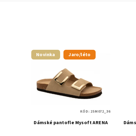
Novinka
Jaro/léto
KÓD:
25M072_36
Dámské pantofle Mysoft ARENA
Dáms