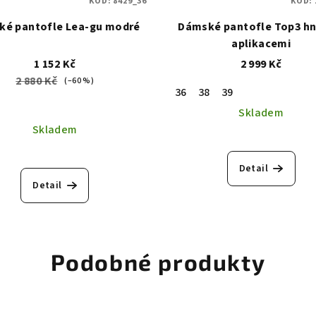
KÓD:
8429_36
KÓD:
é pantofle Lea-gu modré
Dámské pantofle Top3 hn
aplikacemi
1 152 Kč
2 999 Kč
2 880 Kč
(–60 %)
36
38
39
Skladem
Skladem
Detail
Detail
Podobné produkty