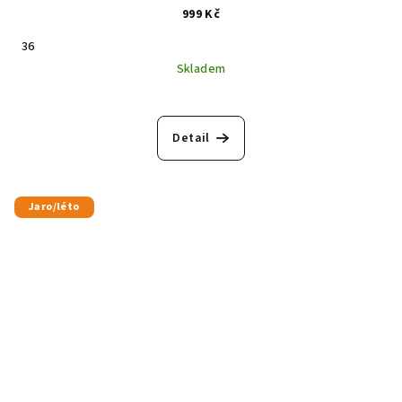
999 Kč
36
Skladem
Detail
Jaro/léto