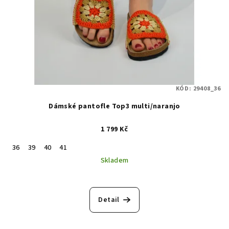
KÓD:
29408_36
Dámské pantofle Top3 multi/naranjo
1 799 Kč
36
39
40
41
Skladem
Detail