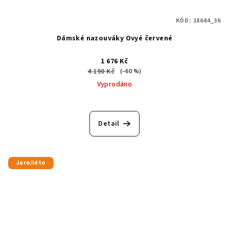
KÓD:
18644_36
Dámské nazouváky Ovyé červené
1 676 Kč
4 190 Kč
(–60 %)
Vyprodáno
Detail
Jaro/léto