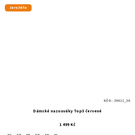
Jaro/léto
KÓD:
29411_36
Dámské nazouváky Top3 červené
1 499 Kč