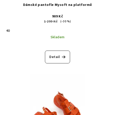
Dámské pantofle Mysoft na platformě
909 Kč
1 299 Kč
(–30 %)
40
Skladem
Detail