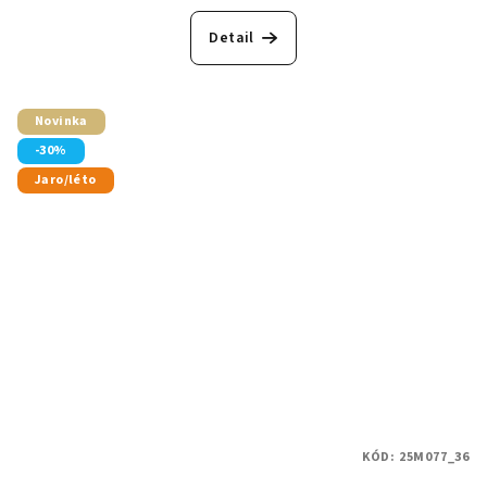
Detail
Novinka
-30%
Jaro/léto
KÓD:
25M077_36