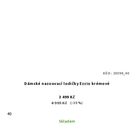
KÓD:
29399_40
Dámské nazouvací lodičky Ezzio krémové
3 499 Kč
4 999 Kč
(–30 %)
40
Skladem