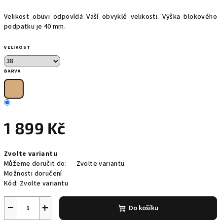
Velikost obuvi odpovídá Vaší obvyklé velikosti. Výška blokového
podpatku je 40 mm.
VELIKOST
BARVA
1 899 Kč
Měrná
Zvolte variantu
cena:
Můžeme doručit do:
Zvolte variantu
Možnosti doručení
Kód:
Zvolte variantu
−
+
Do košíku