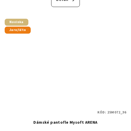
Novinka
Jaro/léto
KÓD:
25M072_36
Dámské pantofle Mysoft ARENA