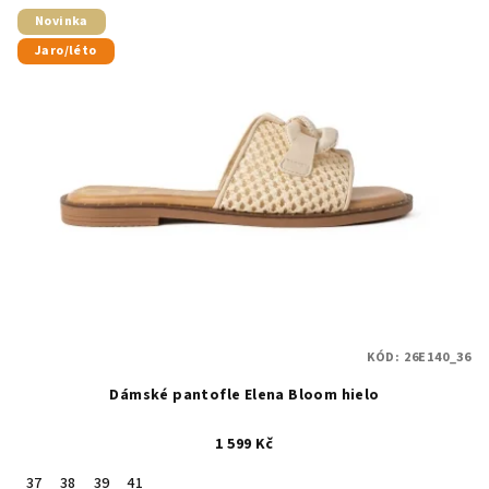
Novinka
Jaro/léto
KÓD:
26E140_36
Dámské pantofle Elena Bloom hielo
1 599 Kč
37
38
39
41