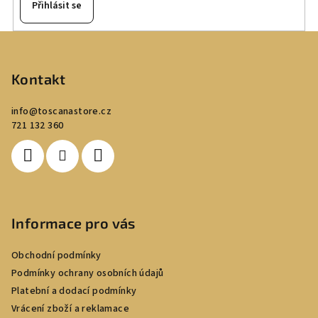
Přihlásit se
Z
á
p
Kontakt
a
info
@
toscanastore.cz
t
721 132 360
í
Informace pro vás
Obchodní podmínky
Podmínky ochrany osobních údajů
Platební a dodací podmínky
Vrácení zboží a reklamace