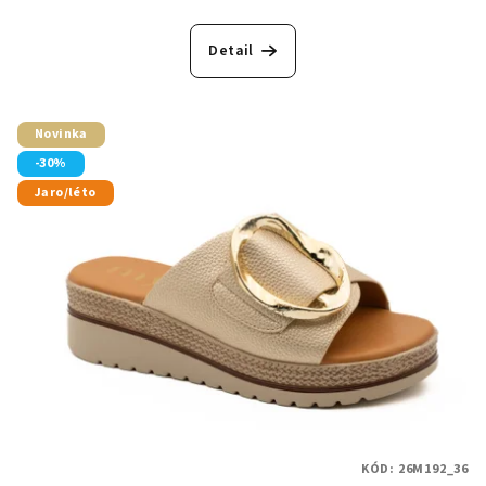
Detail
Novinka
-30%
Jaro/léto
KÓD:
26M192_36