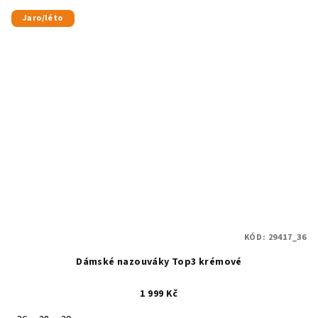
Jaro/léto
KÓD:
29417_36
Dámské nazouváky Top3 krémové
1 999 Kč