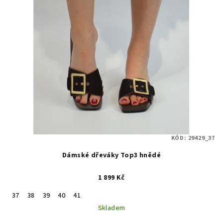
KÓD:
29429_37
Dámské dřeváky Top3 hnědé
1 899 Kč
37
38
39
40
41
Skladem