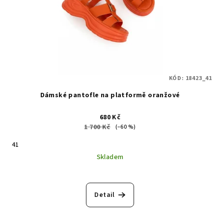
KÓD:
18423_41
Dámské pantofle na platformě oranžové
680 Kč
1 700 Kč
(–60 %)
41
Skladem
Detail