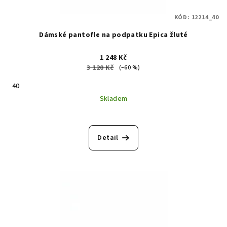
KÓD:
12214_40
Dámské pantofle na podpatku Epica žluté
1 248 Kč
3 120 Kč
(–60 %)
40
Skladem
Detail