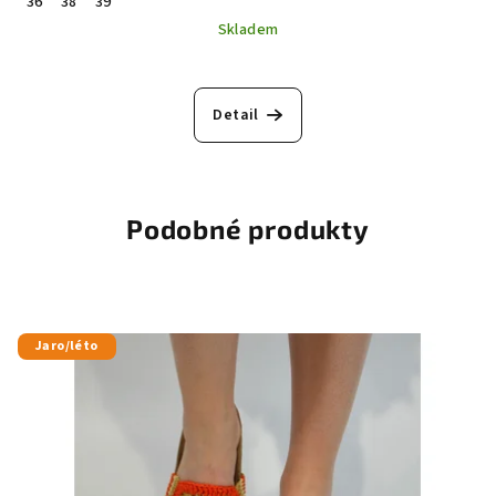
36
38
39
Skladem
Detail
Podobné produkty
Jaro/léto