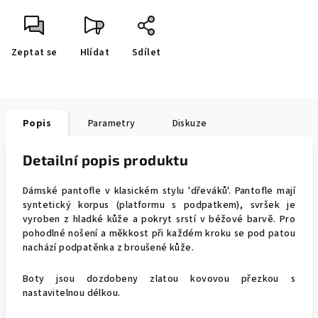
Zeptat se
Hlídat
Sdílet
Popis
Parametry
Diskuze
Detailní popis produktu
Dámské pantofle v klasickém stylu 'dřeváků'. Pantofle mají
syntetický korpus (platformu s podpatkem), svršek je
vyroben z hladké kůže a pokryt srstí v béžové barvě. Pro
pohodlné nošení a měkkost při každém kroku se pod patou
nachází podpatěnka z broušené kůže.
Boty jsou dozdobeny zlatou kovovou přezkou s
nastavitelnou délkou.