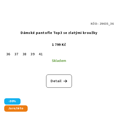
KÓD:
29435_36
Dámské pantofle Top3 se zlatými kroužky
1 799 Kč
36
37
38
39
41
Skladem
Detail
-30%
Jaro/léto