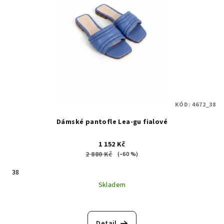
KÓD:
4672_38
Dámské pantofle Lea-gu fialové
1 152 Kč
2 880 Kč
(–60 %)
38
Skladem
Detail