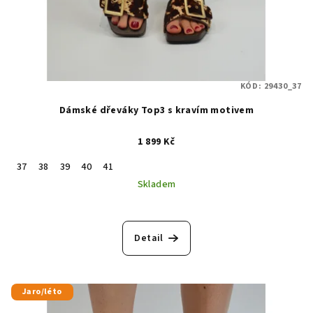
KÓD:
29430_37
Dámské dřeváky Top3 s kravím motivem
1 899 Kč
37
38
39
40
41
Skladem
Detail
Jaro/léto