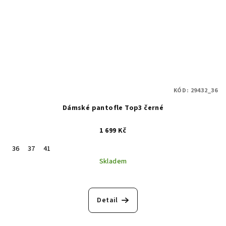
KÓD:
29432_36
Dámské pantofle Top3 černé
1 699 Kč
36
37
41
Skladem
Detail