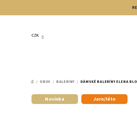
Přejít
RE
na
obsah
CZK
/
OBUV
/
BALERÍNY
/
DÁMSKÉ BALERÍNY ELENA BL
DOMŮ
Novinka
Jaro/léto