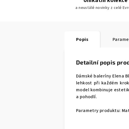
Unikátní kolekce
a neustálé novinky z celé Ev
Popis
Parame
Detailní popis pro
Dámské baleríny Elena 
lehkost při každém kro
model kombinuje estetiku
a pohodlí.
Parametry produktu: Mat