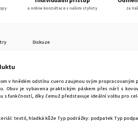
Individuální přístup
Odměny
ropy
a online konzultace s našimi stylisty
za Va
try
Diskuze
duktu
Blom v hnědém odstínu cuero zaujmou svým propracovaným p
ku. Obuv je vybavena praktickým páskem přes nárt s kov
 s funkčností, díky čemuž představuje ideální volbu pro ce
eriál: textil, hladká kůže Typ podrážky: podpatek Typ podpa