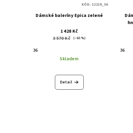
KÓD:
12219_36
Dámské baleríny Epica zelené
Dám
hn
1 428 Kč
3 570 Kč
(–60 %)
36
36
Skladem
Detail