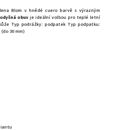
Elena Blom v hnědé cuero barvě s výrazným
rodyšná obuv
je ideální volbou pro teplé letní
ká kůže Typ podrážky: podpatek Typ podpatku:
ý (do 30 mm)
riantu