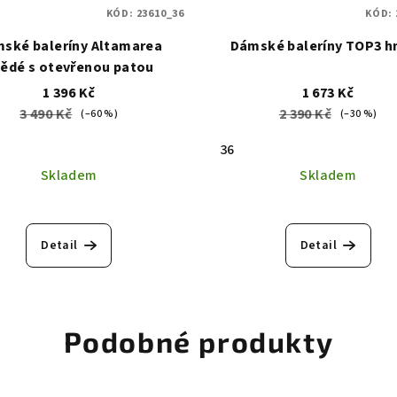
KÓD:
23610_36
KÓD:
ské baleríny Altamarea
Dámské baleríny TOP3 h
ědé s otevřenou patou
1 396 Kč
1 673 Kč
3 490 Kč
2 390 Kč
(–60 %)
(–30 %)
36
Skladem
Skladem
Detail
Detail
Podobné produkty