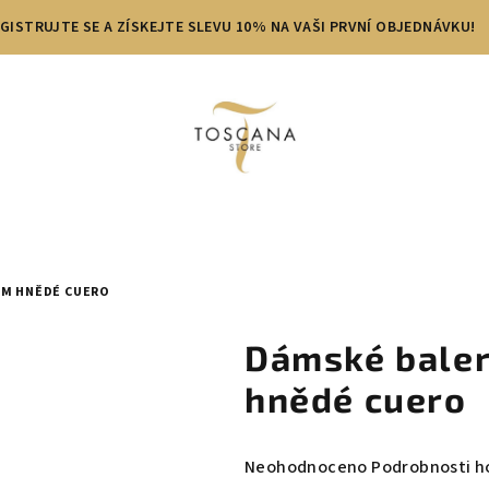
GISTRUJTE SE A ZÍSKEJTE SLEVU 10% NA VAŠI PRVNÍ OBJEDNÁVKU!
OM HNĚDÉ CUERO
Dámské baler
hnědé cuero
Průměrné
Neohodnoceno
Podrobnosti h