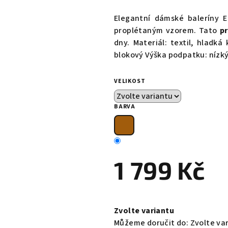
hodnocení
produktu
Elegantní dámské baleríny 
je
proplétaným vzorem. Tato
p
0,0
dny. Materiál: textil, hlad
z
blokový Výška podpatku: nízk
5
hvězdiček.
VELIKOST
BARVA
1 799 Kč
Měrná
cena:
Zvolte variantu
Můžeme doručit do:
Zvolte va