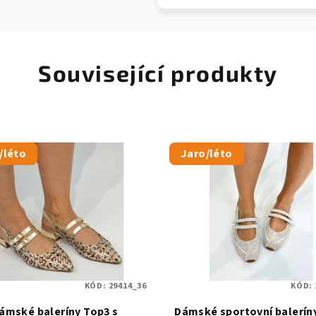
Související produkty
/léto
Jaro/léto
KÓD:
29414_36
KÓD:
ámské baleríny Top3 s
Dámské sportovní balerín