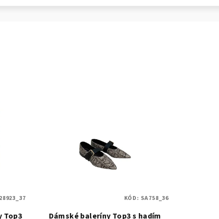
28923_37
KÓD:
SA758_36
y Top3
Dámské baleríny Top3 s hadím