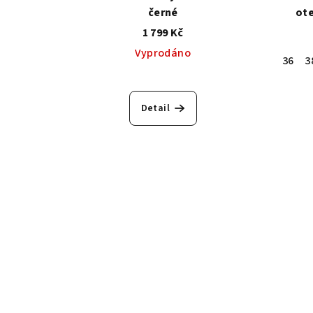
černé
ot
1 799 Kč
Vyprodáno
36
3
Detail