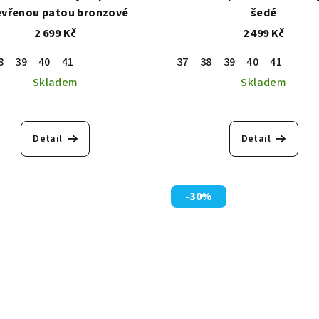
evřenou patou bronzové
šedé
2 699 Kč
2 499 Kč
8
39
40
41
37
38
39
40
41
Skladem
Skladem
Detail
Detail
-30%