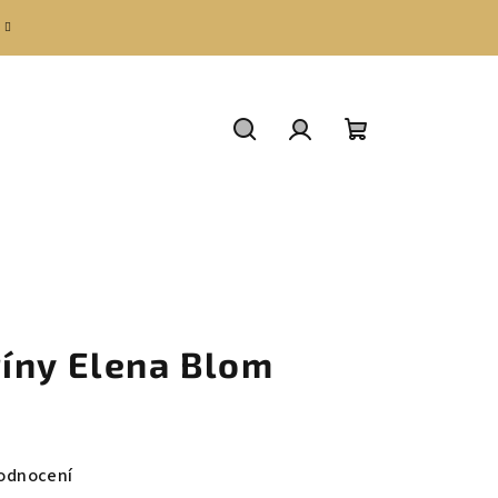
Hledat
Přihlášení
Nákupní
košík
íny Elena Blom
odnocení