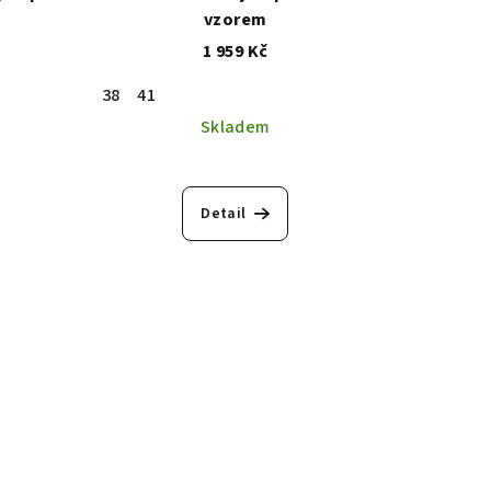
vzorem
1 959 Kč
38
41
Skladem
Detail