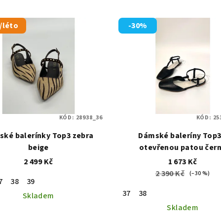
/léto
-30%
KÓD:
28938_36
KÓD:
25
ké balerínky Top3 zebra
Dámské baleríny Top3
beige
otevřenou patou čer
2 499 Kč
1 673 Kč
2 390 Kč
(–30 %)
7
38
39
37
38
Skladem
Skladem