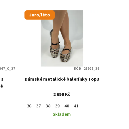
Jaro/léto
367_C_37
KÓD:
28927_36
 s
Dámské metalické balerínky Top3
né
2 699 Kč
36
37
38
39
40
41
Skladem