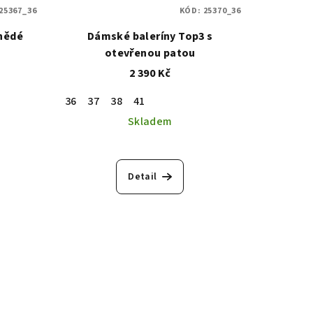
25367_36
KÓD:
25370_36
nědé
Dámské baleríny Top3 s
otevřenou patou
2 390 Kč
36
37
38
41
Skladem
Detail