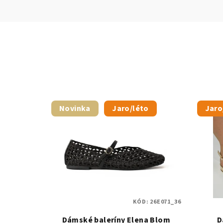
Novinka
Jaro/léto
Jaro
KÓD:
26E071_36
Dámské baleríny Elena Blom
D