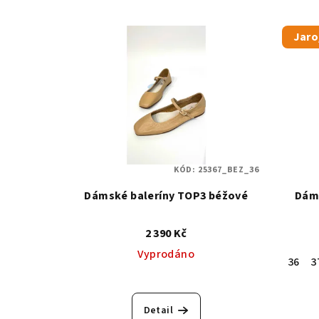
Jaro
KÓD:
25367_BEZ_36
Dámské baleríny TOP3 béžové
Dáms
2 390 Kč
Vyprodáno
36
3
Detail