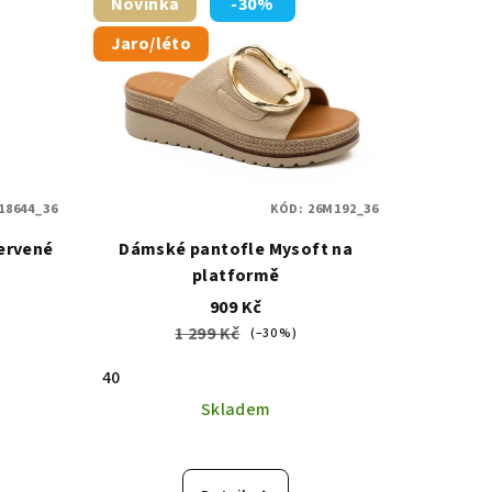
Novinka
-30%
Jaro/léto
18644_36
KÓD:
26M192_36
ervené
Dámské pantofle Mysoft na
platformě
909 Kč
1 299 Kč
(–30 %)
40
Skladem