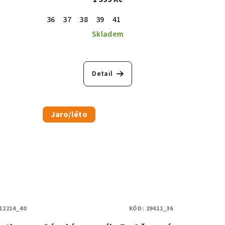
36
37
38
39
41
Skladem
Detail
Jaro/léto
12214_40
KÓD:
29411_36