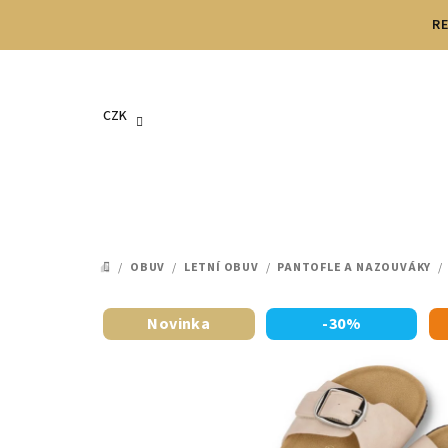
Přejít
RE
na
obsah
CZK
/
OBUV
/
LETNÍ OBUV
/
PANTOFLE A NAZOUVÁKY
/
DOMŮ
Novinka
-30%