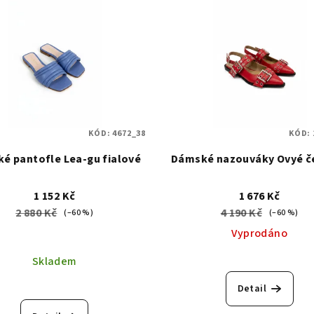
KÓD:
4672_38
KÓD:
é pantofle Lea-gu fialové
Dámské nazouváky Ovyé č
1 152 Kč
1 676 Kč
2 880 Kč
4 190 Kč
(–60 %)
(–60 %)
Vyprodáno
Skladem
Detail