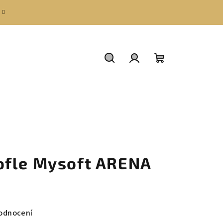
Hledat
Přihlášení
Nákupní
košík
ofle Mysoft ARENA
odnocení