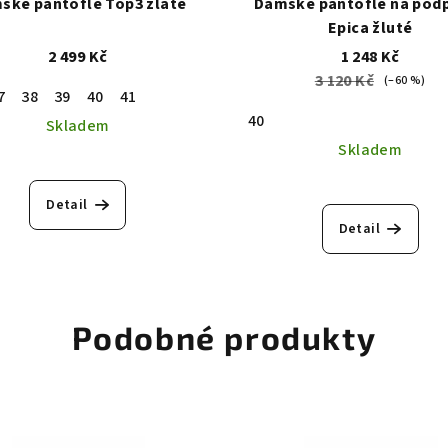
ské pantofle Top3 zlaté
Dámské pantofle na pod
Epica žluté
2 499 Kč
1 248 Kč
3 120 Kč
(–60 %)
7
38
39
40
41
40
Skladem
Skladem
Detail
Detail
Podobné produkty