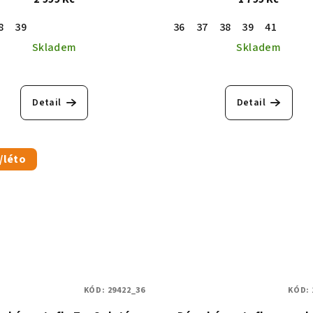
8
39
36
37
38
39
41
Skladem
Skladem
Detail
Detail
/léto
KÓD:
29422_36
KÓD: