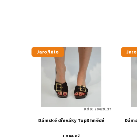
Jaro/léto
Jaro
KÓD:
29429_37
Dámské dřeváky Top3 hnědé
Dáms
1 899 Kč