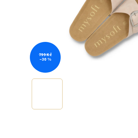
799 Kč
–30 %