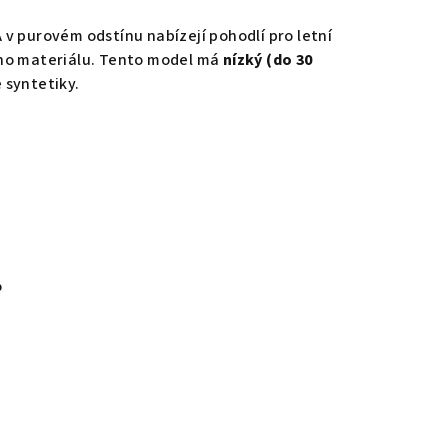
v purovém odstínu nabízejí pohodlí pro letní
ho materiálu. Tento model má
nízký (do 30
 syntetiky.
%