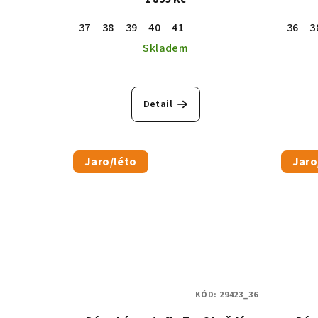
37
38
39
40
41
36
3
Skladem
Detail
Jaro/léto
Jaro
KÓD:
29423_36