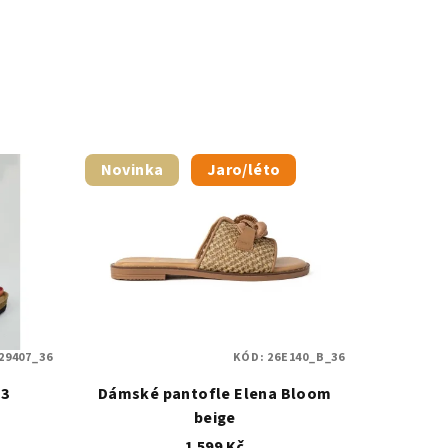
Novinka
Jaro/léto
29407_36
KÓD:
26E140_B_36
p3
Dámské pantofle Elena Bloom
beige
1 599 Kč