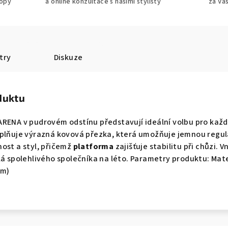
ropy
a online konzultace s našimi stylisty
za Va
try
Diskuze
duktu
ARENA v pudrovém odstínu představují ideální volbu pro kaž
plňuje výrazná kovová přezka, která umožňuje jemnou regula
ost a styl, přičemž
platforma
zajišťuje stabilitu při chůzi. 
lá spolehlivého společníka na léto. Parametry produktu: Mat
mm)