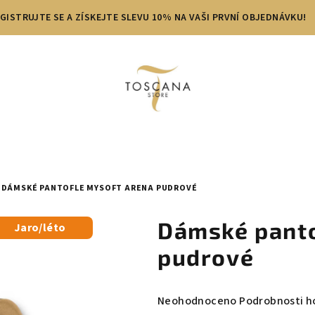
GISTRUJTE SE A ZÍSKEJTE SLEVU 10% NA VAŠI PRVNÍ OBJEDNÁVKU!
DÁMSKÉ PANTOFLE MYSOFT ARENA PUDROVÉ
Dámské pant
Jaro/léto
pudrové
Průměrné
Neohodnoceno
Podrobnosti h