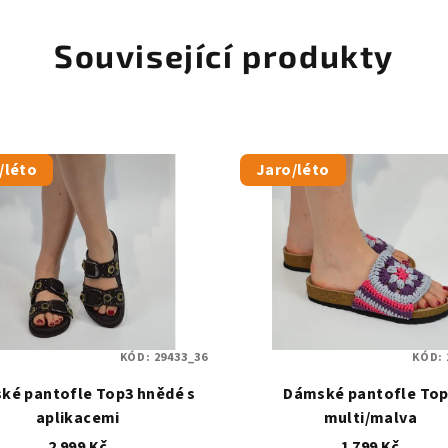
Související produkty
/léto
Jaro/léto
KÓD:
29433_36
KÓD:
ké pantofle Top3 hnědé s
Dámské pantofle To
aplikacemi
multi/malva
2 999 Kč
1 799 Kč