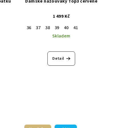
patku
Dámské nazouváky Top3 červené
1 499 Kč
36
37
38
39
40
41
Skladem
Detail