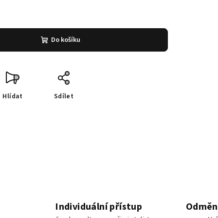
Do košíku
Hlídat
Sdílet
Individuální přístup
Odměny