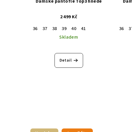
Dámské pantofle Top3 hnědé
Dám
2 499 Kč
36
37
38
39
40
41
36
3
Skladem
Detail