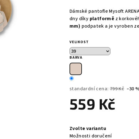
hodnocení
produktu
Dámské pantofle Mysoft ARENA 
je
dny díky
platformě
z korkové
0,0
mm)
podpatek a je vyroben ze
z
5
VELIKOST
hvězdiček.
BARVA
standardní cena:
799 Kč
–30 
559 Kč
Měrná
cena:
Zvolte variantu
Možnosti doručení