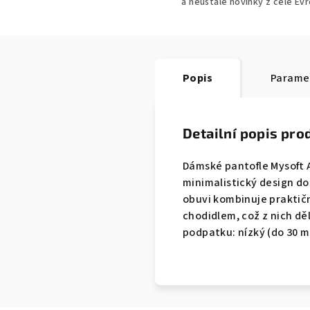
a neustálé novinky z celé Ev
Popis
Parame
Detailní popis pro
Dámské pantofle Mysoft 
minimalistický design do
obuvi kombinuje praktičn
chodidlem, což z nich dě
podpatku: nízký (do 30 