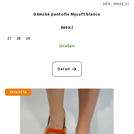
KÓD:
29928_37
Dámské pantofle Mysoft blanco
999 Kč
37
38
39
Skladem
Detail
Jaro/léto