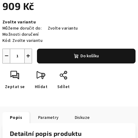
909 Kč
Měrná
Zvolte variantu
cena:
Můžeme doručit do:
Zvolte variantu
Možnosti doručení
Kód:
Zvolte variantu
−
+
Do košíku
Zeptat se
Hlídat
Sdílet
Popis
Parametry
Diskuze
Detailní popis produktu