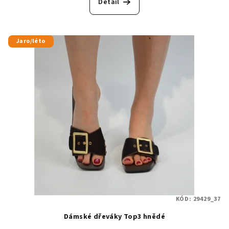
Detail
Jaro/léto
KÓD:
29429_37
Dámské dřeváky Top3 hnědé