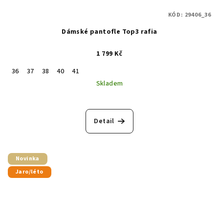
KÓD:
29406_36
Dámské pantofle Top3 rafia
1 799 Kč
36
37
38
40
41
Skladem
Detail
Novinka
Jaro/léto