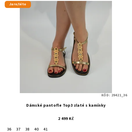
Jaro/léto
KÓD:
29421_36
Dámské pantofle Top3 zlaté s kamínky
2 499 Kč
36
37
38
40
41