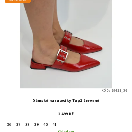
KÓD:
29411_36
Dámské nazouváky Top3 červené
1 499 Kč
36
37
38
39
40
41
Skladem