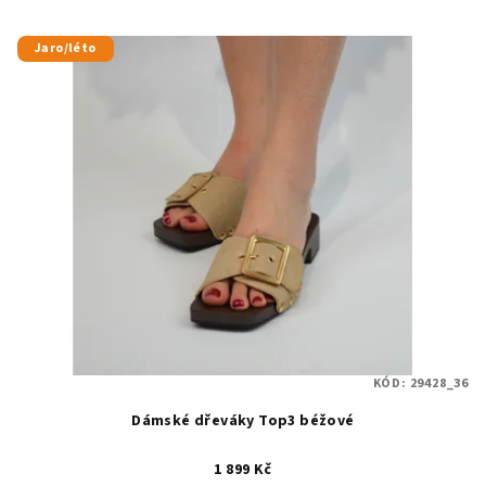
Jaro/léto
KÓD:
29428_36
Dámské dřeváky Top3 béžové
1 899 Kč