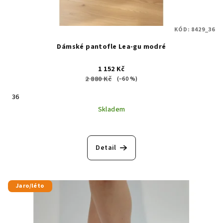
KÓD:
8429_36
Dámské pantofle Lea-gu modré
1 152 Kč
2 880 Kč
(–60 %)
36
Skladem
Detail
Jaro/léto