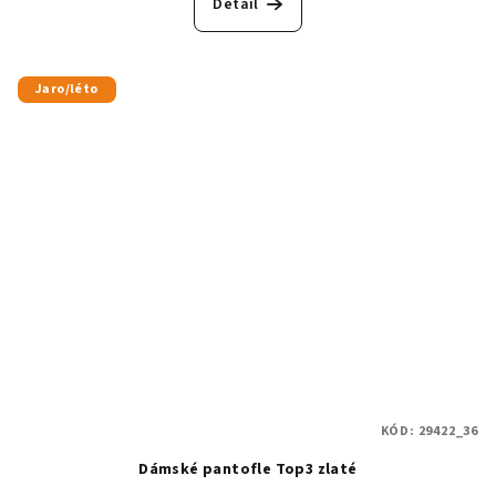
Detail
Jaro/léto
KÓD:
29422_36
Dámské pantofle Top3 zlaté