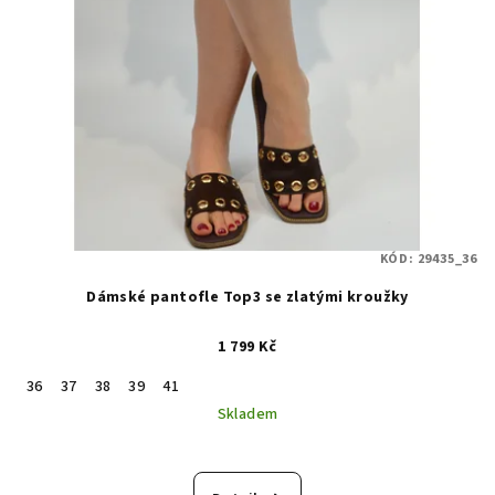
KÓD:
29435_36
Dámské pantofle Top3 se zlatými kroužky
1 799 Kč
36
37
38
39
41
Skladem