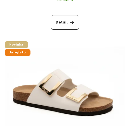
Detail
Novinka
Jaro/léto