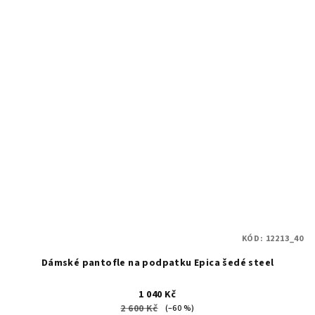
KÓD:
12213_40
Dámské pantofle na podpatku Epica šedé steel
1 040 Kč
2 600 Kč
(–60 %)