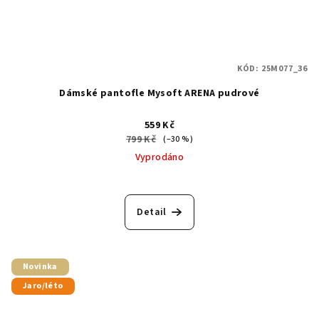
KÓD:
25M077_36
Dámské pantofle Mysoft ARENA pudrové
559 Kč
799 Kč
(–30 %)
Vyprodáno
Detail
Novinka
Jaro/léto