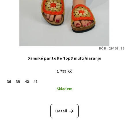
KÓD:
29408_36
Dámské pantofle Top3 multi/naranjo
1 799 Kč
36
39
40
41
Skladem
Detail