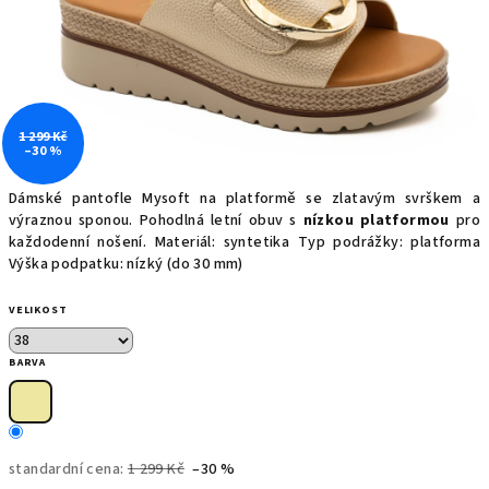
1 299 Kč
–30 %
Dámské pantofle Mysoft na platformě se zlatavým svrškem a
výraznou sponou. Pohodlná letní obuv s
nízkou platformou
pro
každodenní nošení. Materiál: syntetika Typ podrážky: platforma
Výška podpatku: nízký (do 30 mm)
VELIKOST
BARVA
standardní cena:
1 299 Kč
–30 %