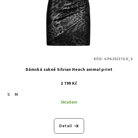
KÓD:
GPA25217GO_S
Dámská sukně Silvian Heach animal print
2 799 Kč
S
M
Skladem
Detail