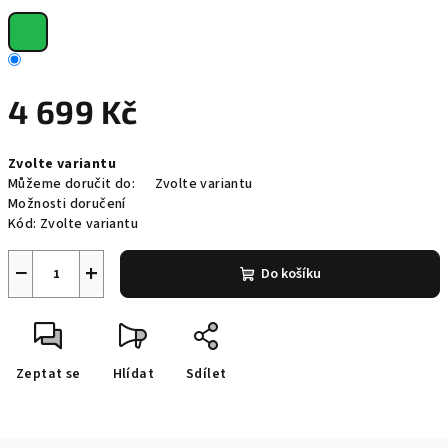
4 699 Kč
Měrná
Zvolte variantu
cena:
Můžeme doručit do:
Zvolte variantu
Možnosti doručení
Kód:
Zvolte variantu
−
+
Do košíku
Zeptat se
Hlídat
Sdílet