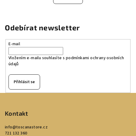
Odebírat newsletter
E-mail
Vložením e-mailu souhlasíte s
podmínkami ochrany osobních
údajů
Přihlásit se
Z
á
p
Kontakt
a
info
@
toscanastore.cz
t
721 132 360