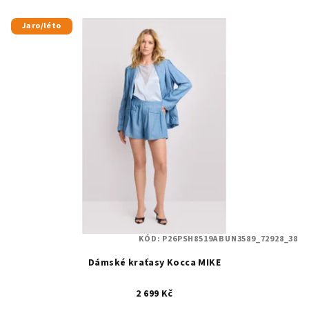
Jaro/léto
KÓD:
P26PSH8519ABUN3589_72928_38
Dámské kraťasy Kocca MIKE
2 699 Kč