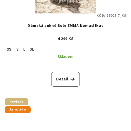
KÓD:
26005.7_XS
Dámská sukně Sole EMMA Nomad Ikat
4 299 Kč
XS
S
L
XL
Skladem
Detail
Novinka
Jaro/léto