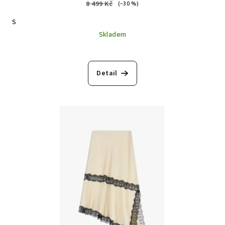
8 499 Kč
(–30 %)
S
Skladem
Detail