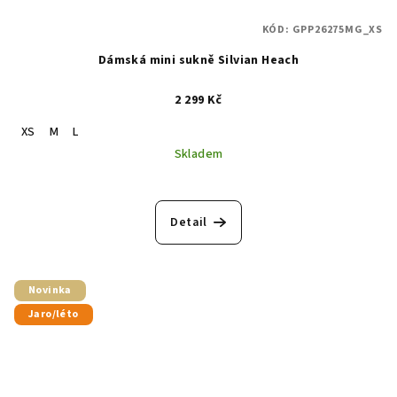
KÓD:
GPP26275MG_XS
Dámská mini sukně Silvian Heach
2 299 Kč
XS
M
L
Skladem
Detail
Novinka
Jaro/léto