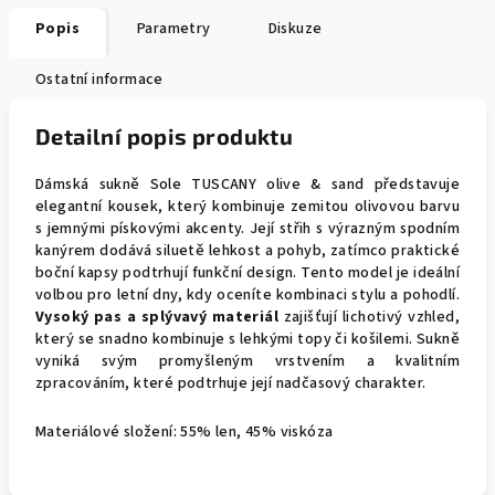
Popis
Parametry
Diskuze
Ostatní informace
Detailní popis produktu
Dámská sukně Sole TUSCANY olive & sand představuje
elegantní kousek, který kombinuje zemitou olivovou barvu
s jemnými pískovými akcenty. Její střih s výrazným spodním
kanýrem dodává siluetě lehkost a pohyb, zatímco praktické
boční kapsy podtrhují funkční design. Tento model je ideální
volbou pro letní dny, kdy oceníte kombinaci stylu a pohodlí.
Vysoký pas a splývavý materiál
zajišťují lichotivý vzhled,
který se snadno kombinuje s lehkými topy či košilemi. Sukně
vyniká svým promyšleným vrstvením a kvalitním
zpracováním, které podtrhuje její nadčasový charakter.
Materiálové složení: 55% len, 45% viskóza