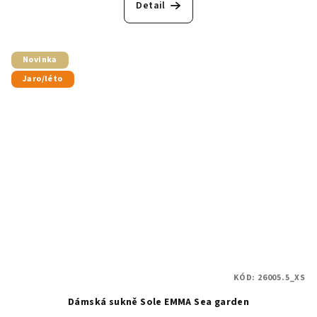
Detail
Novinka
Jaro/léto
KÓD:
26005.5_XS
Dámská sukně Sole EMMA Sea garden