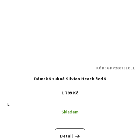
KÓD:
GPP26075LO_L
Dámská sukně Silvian Heach šedá
1 799 Kč
L
Skladem
Detail