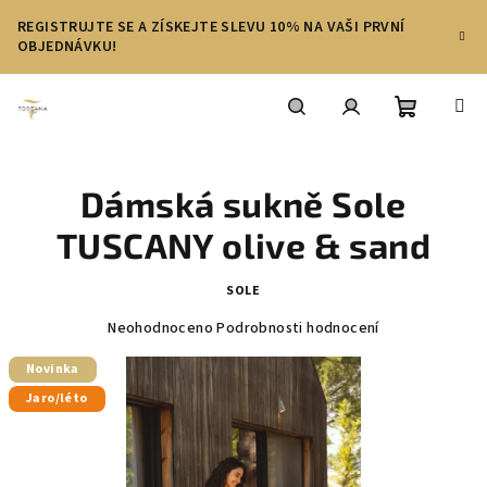
Přejít
REGISTRUJTE SE A ZÍSKEJTE SLEVU 10% NA VAŠI PRVNÍ
na
OBJEDNÁVKU!
obsah
Nákupní
Hledat
Přihlášení
Dámská sukně Sole
košík
TUSCANY olive & sand
SOLE
Průměrné
Neohodnoceno
Podrobnosti hodnocení
hodnocení
produktu
Novinka
je
Jaro/léto
0,0
z
5
hvězdiček.