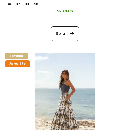
38
42
44
46
Skladem
Detail
Novinka
Jaro/léto