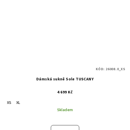
KÓD:
26008.0_XS
Dámská sukně Sole TUSCANY
4 699 Kč
XS
XL
Skladem