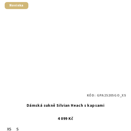
Novinka
KÓD:
GPA25205GO_XS
Dámská sukně Silvian Heach s kapsami
4 099 Kč
XS
S