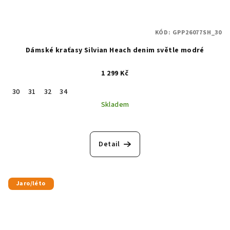
KÓD:
GPP26077SH_30
Dámské kraťasy Silvian Heach denim světle modré
1 299 Kč
30
31
32
34
Skladem
Detail
Jaro/léto