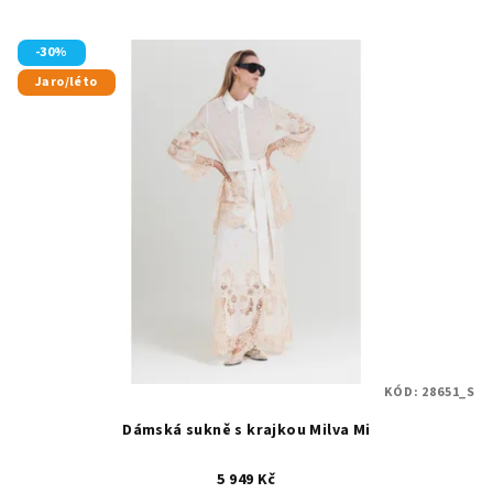
-30%
Jaro/léto
KÓD:
28651_S
Dámská sukně s krajkou Milva Mi
5 949 Kč