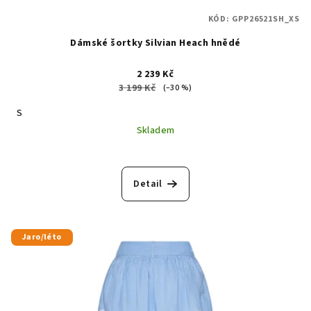
KÓD:
GPP26521SH_XS
Dámské šortky Silvian Heach hnědé
2 239 Kč
3 199 Kč
(–30 %)
S
Skladem
Detail
Jaro/léto