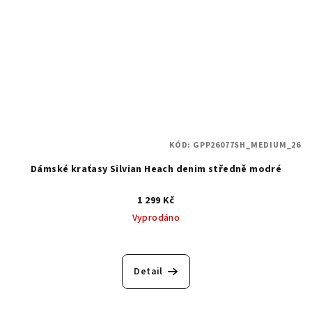
KÓD:
GPP26077SH_MEDIUM_26
Dámské kraťasy Silvian Heach denim středně modré
1 299 Kč
Vyprodáno
Detail