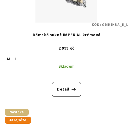
KÓD:
GMK7KBA_K_L
Dámská sukně IMPERIAL krémová
2 999 Kč
M
L
Skladem
Detail
Novinka
Jaro/léto