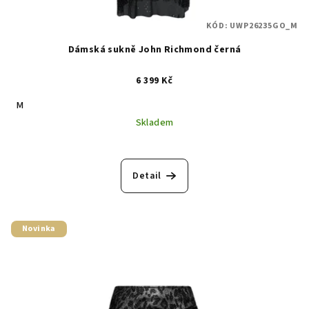
KÓD:
UWP26235GO_M
Dámská sukně John Richmond černá
6 399 Kč
M
Skladem
Detail
Novinka