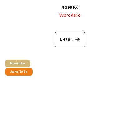
4 299 Kč
Vyprodáno
Detail
Novinka
Jaro/léto