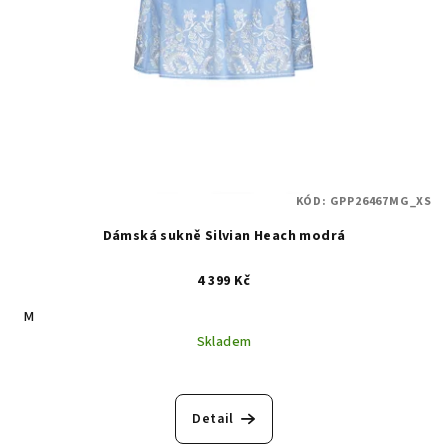
KÓD:
GPP26467MG_XS
Dámská sukně Silvian Heach modrá
4 399 Kč
M
Skladem
Detail