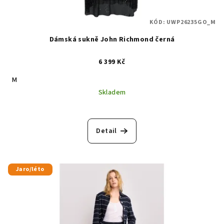
KÓD:
UWP26235GO_M
Dámská sukně John Richmond černá
6 399 Kč
M
Skladem
Detail
Jaro/léto