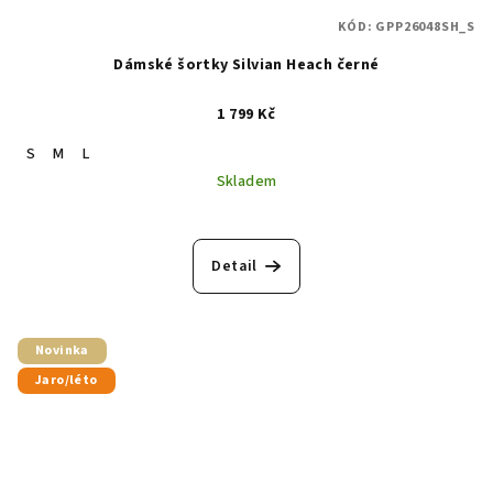
KÓD:
GPP26048SH_S
Dámské šortky Silvian Heach černé
1 799 Kč
S
M
L
Skladem
Detail
Novinka
Jaro/léto