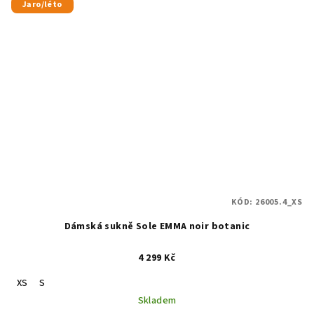
Jaro/léto
KÓD:
26005.4_XS
Dámská sukně Sole EMMA noir botanic
4 299 Kč
XS
S
Skladem