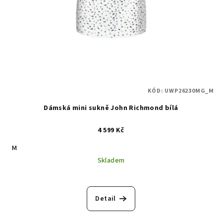
KÓD:
UWP26230MG_M
Dámská mini sukně John Richmond bílá
4 599 Kč
M
Skladem
Detail