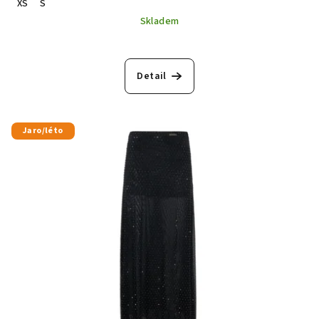
XS
S
Skladem
Detail
Jaro/léto