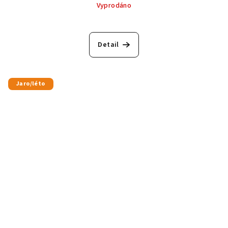
Vyprodáno
Detail
Jaro/léto