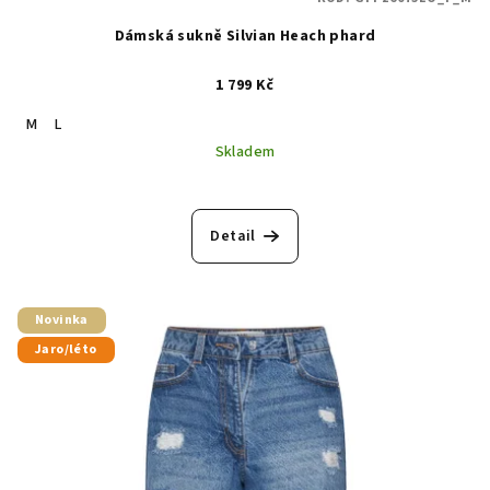
Dámská sukně Silvian Heach phard
1 799 Kč
M
L
Skladem
Detail
Novinka
Jaro/léto