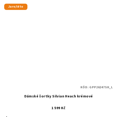
Jaro/léto
KÓD:
GPP26247SH_L
Dámské šortky Silvian Heach krémové
1 599 Kč