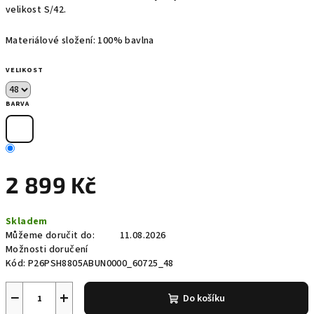
velikost S/42.
Materiálové složení: 100% bavlna
VELIKOST
BARVA
2 899 Kč
Měrná
Skladem
cena:
Můžeme doručit do:
11.08.2026
Možnosti doručení
Kód:
P26PSH8805ABUN0000_60725_48
−
+
Do košíku