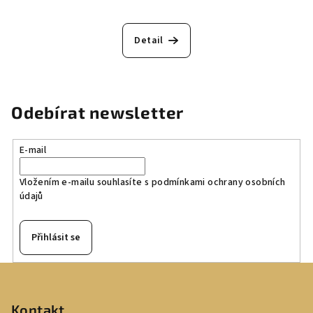
Detail
Odebírat newsletter
E-mail
Vložením e-mailu souhlasíte s
podmínkami ochrany osobních
údajů
Přihlásit se
Z
á
p
Kontakt