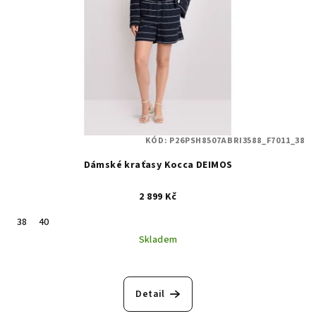
KÓD:
P26PSH8507ABRI3588_F7011_38
Dámské kraťasy Kocca DEIMOS
2 899 Kč
38
40
Skladem
Detail