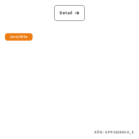
Detail
Jaro/léto
KÓD:
GPP26286GO_S