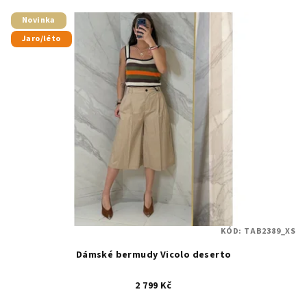
Novinka
Jaro/léto
KÓD:
TAB2389_XS
Dámské bermudy Vicolo deserto
2 799 Kč