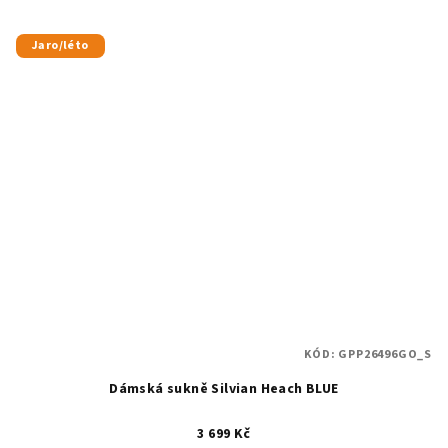
Jaro/léto
KÓD:
GPP26496GO_S
Dámská sukně Silvian Heach BLUE
3 699 Kč