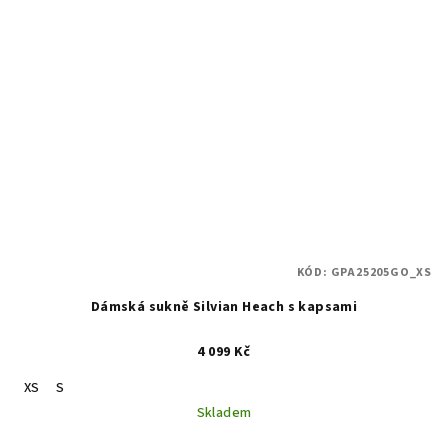
KÓD:
GPA25205GO_XS
Dámská sukně Silvian Heach s kapsami
4 099 Kč
XS
S
Skladem