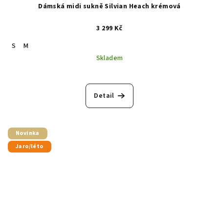
Dámská midi sukně Silvian Heach krémová
3 299 Kč
S
M
Skladem
Detail
Novinka
Jaro/léto