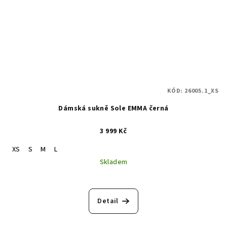
KÓD:
26005.1_XS
Dámská sukně Sole EMMA černá
3 999 Kč
XS
S
M
L
Skladem
Detail