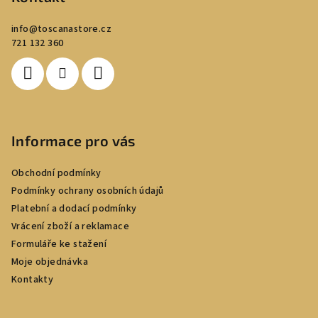
a
info
@
toscanastore.cz
t
721 132 360
í
Informace pro vás
Obchodní podmínky
Podmínky ochrany osobních údajů
Platební a dodací podmínky
Vrácení zboží a reklamace
Formuláře ke stažení
Moje objednávka
Kontakty