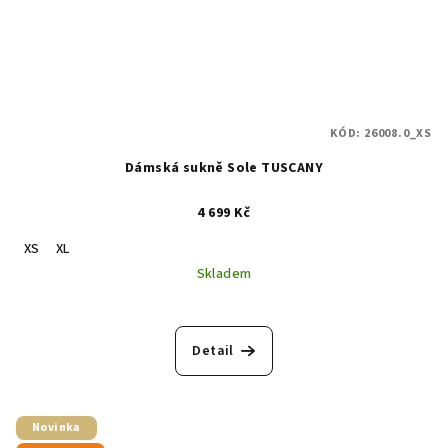
KÓD:
26008.0_XS
Dámská sukně Sole TUSCANY
4 699 Kč
XS
XL
Skladem
Detail
Novinka