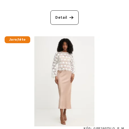
Detail
Jaro/léto
KÓD:
GPP26075LO_P_M