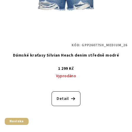
KÓD:
GPP26077SH_MEDIUM_26
Dámské kraťasy Silvian Heach denim středně modré
1 299 Kč
Vyprodáno
Detail
Novinka