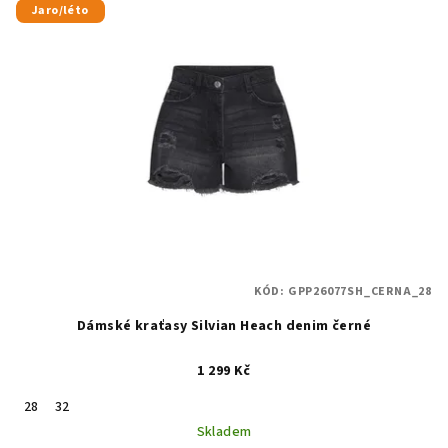
Jaro/léto
KÓD:
GPP26077SH_CERNA_28
Dámské kraťasy Silvian Heach denim černé
1 299 Kč
28
32
Skladem