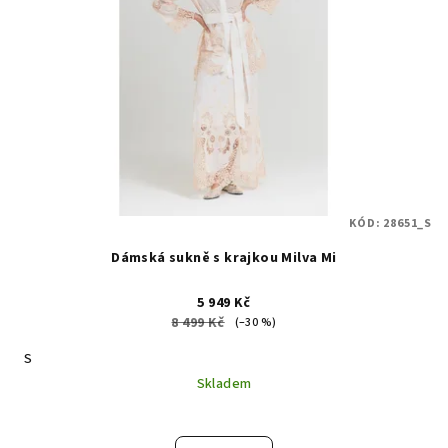
KÓD:
28651_S
Dámská sukně s krajkou Milva Mi
5 949 Kč
8 499 Kč
(–30 %)
S
Skladem