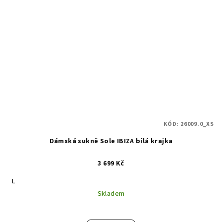
KÓD:
26009.0_XS
Dámská sukně Sole IBIZA bílá krajka
3 699 Kč
L
Skladem