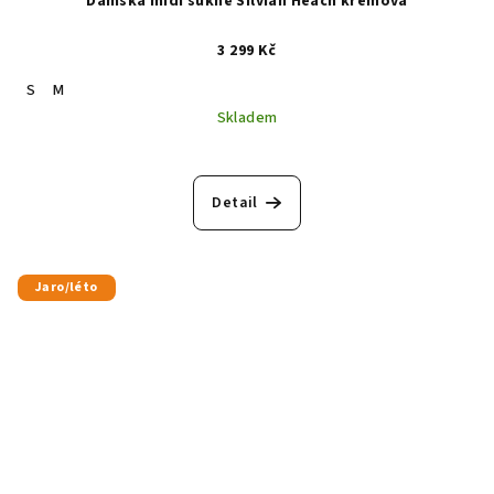
Dámská midi sukně Silvian Heach krémová
3 299 Kč
S
M
Skladem
Detail
Jaro/léto