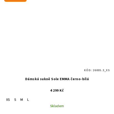
KÓD:
26005.3_XS
Dámská sukně Sole EMMA černo-bílá
4 299 Kč
XS
S
M
L
Skladem