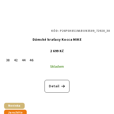
KÓD:
P26PSH8519ABUN3589_72928_38
Dámské kraťasy Kocca MIKE
2 699 Kč
38
42
44
46
Skladem
Detail
Novinka
Jaro/léto