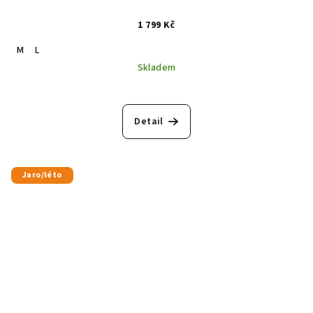
1 799 Kč
M
L
Skladem
Detail
Jaro/léto