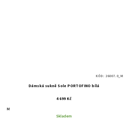
KÓD:
26007.0_M
Dámská sukně Sole PORTOFINO bílá
4 699 Kč
M
Skladem