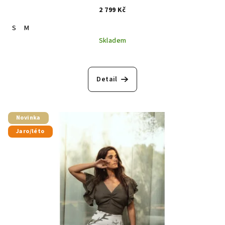
2 799 Kč
S
M
Skladem
Detail
Novinka
Jaro/léto