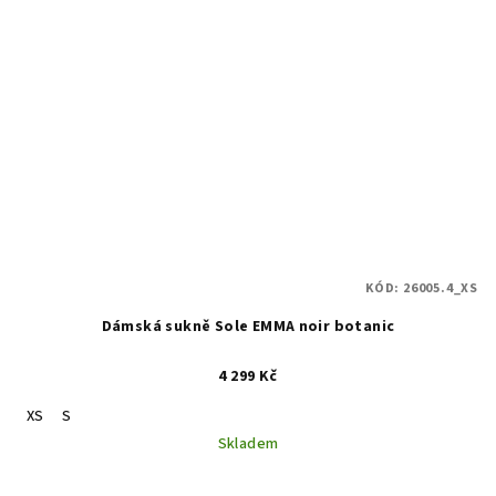
KÓD:
26005.4_XS
Dámská sukně Sole EMMA noir botanic
4 299 Kč
XS
S
Skladem