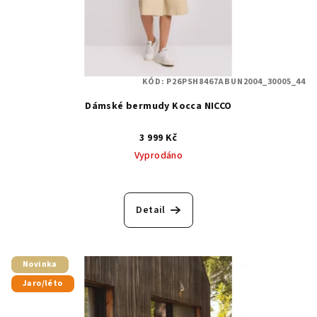
KÓD:
P26PSH8467ABUN2004_30005_44
Dámské bermudy Kocca NICCO
3 999 Kč
Vyprodáno
Detail
Novinka
Jaro/léto