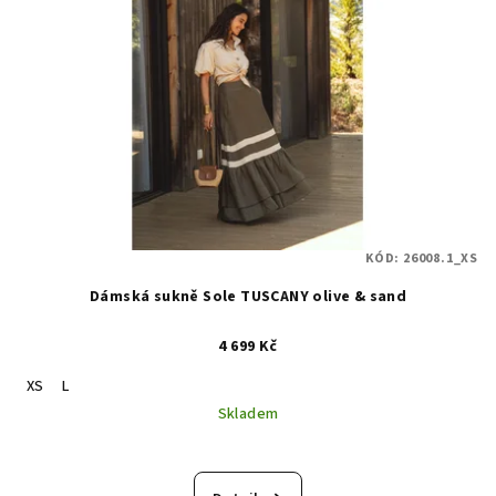
KÓD:
26008.1_XS
Dámská sukně Sole TUSCANY olive & sand
4 699 Kč
XS
L
Skladem