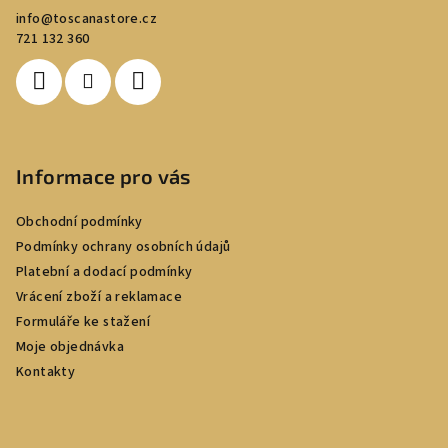
a
info
@
toscanastore.cz
t
721 132 360
í
Informace pro vás
Obchodní podmínky
Podmínky ochrany osobních údajů
Platební a dodací podmínky
Vrácení zboží a reklamace
Formuláře ke stažení
Moje objednávka
Kontakty