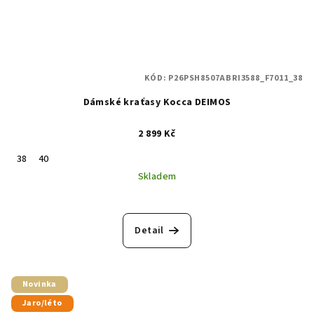
KÓD:
P26PSH8507ABRI3588_F7011_38
Dámské kraťasy Kocca DEIMOS
2 899 Kč
38
40
Skladem
Detail
Novinka
Jaro/léto