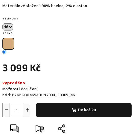
Materiálové složení: 98% bavlna, 2% elastan
VELIKOST
BARVA
3 099 Kč
Měrná
Vyprodáno
cena:
Možnosti doručení
Kód:
P26PGO8465ABUN2004_30005_46
−
+
Do košíku