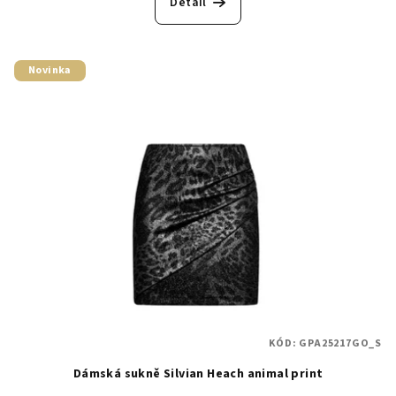
Detail
Novinka
KÓD:
GPA25217GO_S
Dámská sukně Silvian Heach animal print