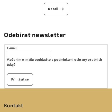
Detail
Odebírat newsletter
E-mail
Vložením e-mailu souhlasíte s
podmínkami ochrany osobních
údajů
Přihlásit se
Z
á
p
Kontakt