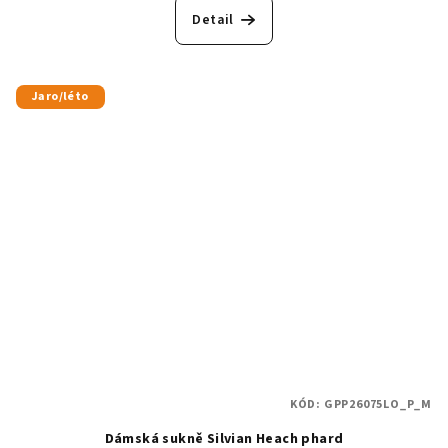
Detail
Jaro/léto
KÓD:
GPP26075LO_P_M
Dámská sukně Silvian Heach phard