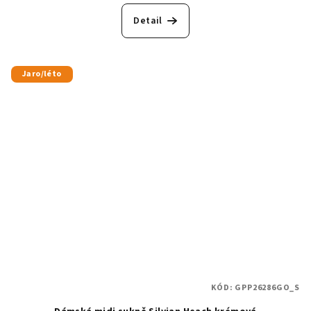
Detail
Jaro/léto
KÓD:
GPP26286GO_S