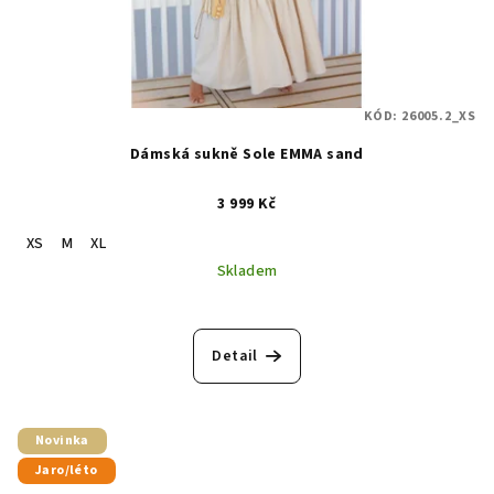
KÓD:
26005.2_XS
Dámská sukně Sole EMMA sand
3 999 Kč
XS
M
XL
Skladem
Detail
Novinka
Jaro/léto