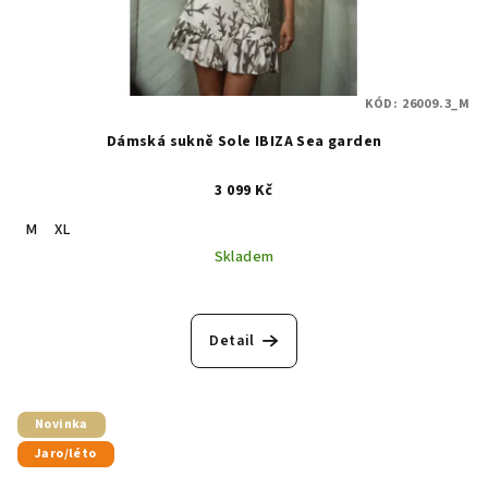
KÓD:
26009.3_M
Dámská sukně Sole IBIZA Sea garden
3 099 Kč
M
XL
Skladem
Detail
Novinka
Jaro/léto