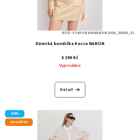
KÓD:
P26PGB8464ABUN2004_30005_XL
Dámská bundička Kocca NARCIN
5 299 Kč
Vyprodáno
Detail
-30%
Jaro/léto