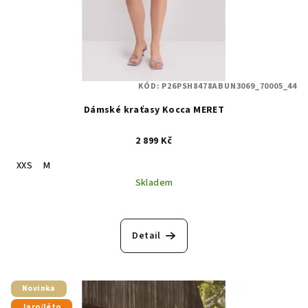
KÓD:
P26PSH8478ABUN3069_70005_44
Dámské kraťasy Kocca MERET
2 899 Kč
XXS
M
Skladem
Detail
Novinka
Jaro/léto