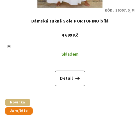
KÓD:
26007.0_M
Dámská sukně Sole PORTOFINO bílá
4 699 Kč
M
Skladem
Detail
Novinka
Jaro/léto