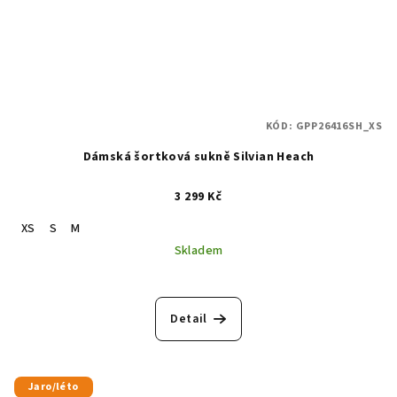
KÓD:
GPP26416SH_XS
Dámská šortková sukně Silvian Heach
3 299 Kč
XS
S
M
Skladem
Detail
Jaro/léto