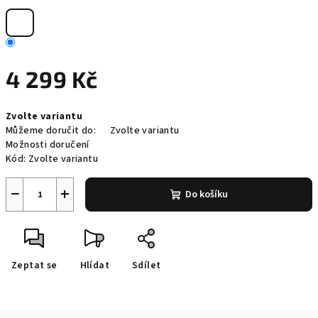
4 299 Kč
Měrná
Zvolte variantu
cena:
Můžeme doručit do:
Zvolte variantu
Možnosti doručení
Kód:
Zvolte variantu
−
+
Do košíku
Zeptat se
Hlídat
Sdílet