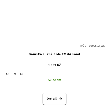
KÓD:
26005.2_XS
Dámská sukně Sole EMMA sand
3 999 Kč
XS
M
XL
Skladem
Detail