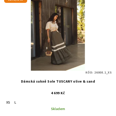
KÓD:
26008.1_XS
Dámská sukně Sole TUSCANY olive & sand
4 699 Kč
XS
L
Skladem