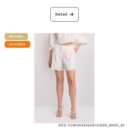
Detail
Novinka
Jaro/léto
KÓD:
P26PSH8661ABFA3604_60001_40