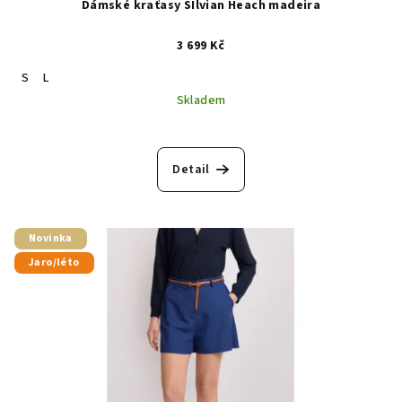
Dámské kraťasy SIlvian Heach madeira
3 699 Kč
S
L
Skladem
Detail
Novinka
Jaro/léto