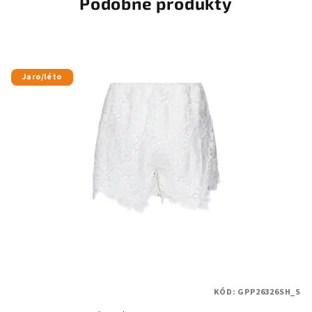
Podobné produkty
Jaro/léto
KÓD:
GPP26326SH_S