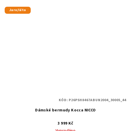
Jaro/léto
KÓD:
P26PSH8467ABUN2004_30005_44
Dámské bermudy Kocca NICCO
3 999 Kč
Vyprodáno