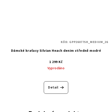
KÓD:
GPP26077SH_MEDIUM_26
Dámské kraťasy Silvian Heach denim středně modré
1 299 Kč
Vyprodáno
Detail