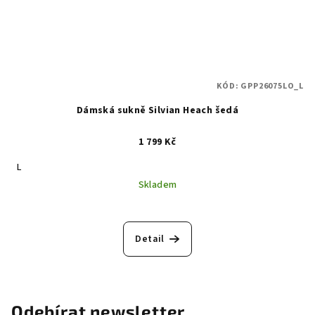
KÓD:
GPP26075LO_L
Dámská sukně Silvian Heach šedá
1 799 Kč
L
Skladem
Detail
Odebírat newsletter