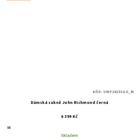
KÓD:
UWP26235GO_M
Dámská sukně John Richmond černá
6 399 Kč
M
Skladem