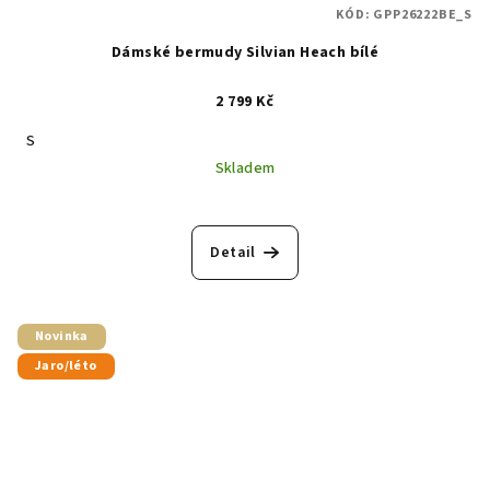
KÓD:
GPP26222BE_S
Dámské bermudy Silvian Heach bílé
2 799 Kč
S
Skladem
Detail
Novinka
Jaro/léto