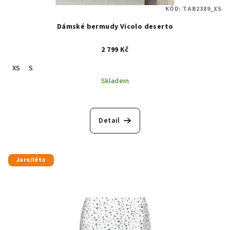
KÓD:
TAB2389_XS
Dámské bermudy Vicolo deserto
2 799 Kč
XS
S
Skladem
Detail
Jaro/léto