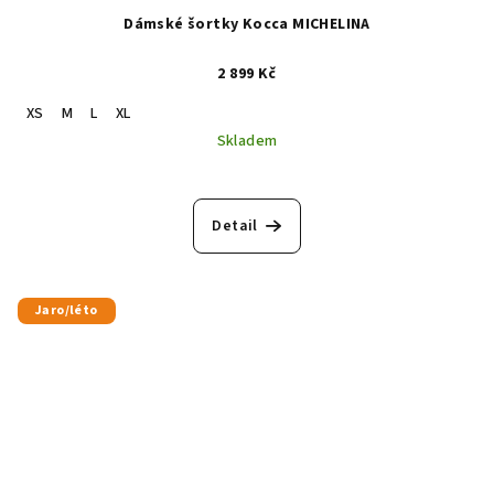
Dámské šortky Kocca MICHELINA
2 899 Kč
XS
M
L
XL
Skladem
Detail
Jaro/léto