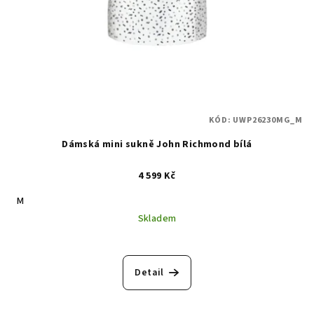
KÓD:
UWP26230MG_M
Dámská mini sukně John Richmond bílá
4 599 Kč
M
Skladem
Detail