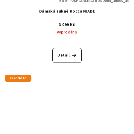
KÓD:
P26PGO8465ABUN2004_30005_46
Dámská sukně Kocca NIABE
3 099 Kč
Vyprodáno
Detail
Jaro/léto