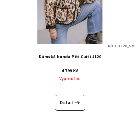
KÓD:
J120_SM
Dámská bunda Piti Cuiti J120
4 799 Kč
Vyprodáno
Detail