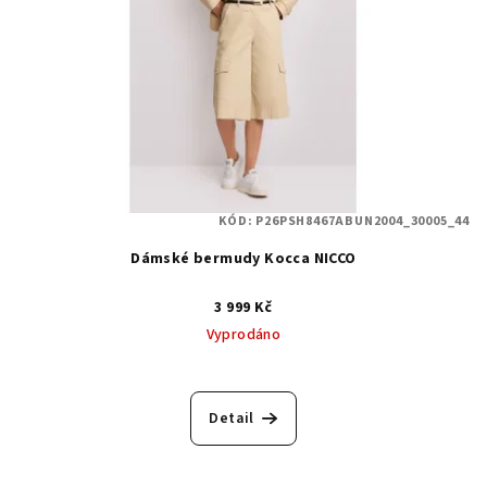
KÓD:
P26PSH8467ABUN2004_30005_44
Dámské bermudy Kocca NICCO
3 999 Kč
Vyprodáno
Detail