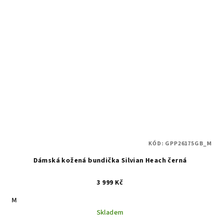
KÓD:
GPP26175GB_M
Dámská kožená bundička Silvian Heach černá
3 999 Kč
M
Skladem