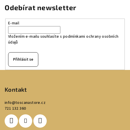
Odebírat newsletter
E-mail
Vložením e-mailu souhlasíte s
podmínkami ochrany osobních
údajů
Přihlásit se
Z
á
p
Kontakt
a
info
@
toscanastore.cz
t
721 132 360
í