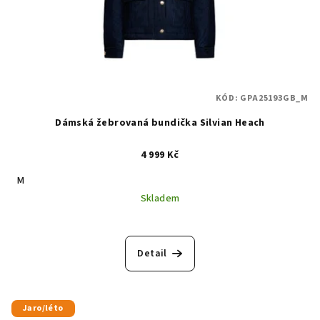
KÓD:
GPA25193GB_M
Dámská žebrovaná bundička Silvian Heach
4 999 Kč
M
Skladem
Detail
Jaro/léto