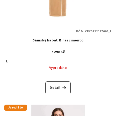
KÓD:
CFC0122197003_L
Dámský kabát Rinascimento
7 290 Kč
L
Vyprodáno
Detail
Jaro/léto