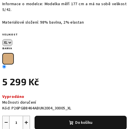
Informace o modelce: Modelka měří 177 cm a má na sobě velikost
S/42.
Materiálové složení: 98% bavlna, 2% elastan
VELIKOST
BARVA
5 299 Kč
Měrná
Vyprodáno
cena:
Možnosti doručení
Kód:
P26PGB8464ABUN2004_30005_XL
−
+
Do košíku