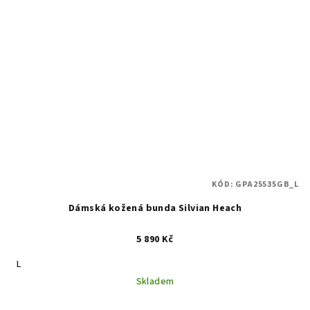
KÓD:
GPA25535GB_L
Dámská kožená bunda Silvian Heach
5 890 Kč
L
Skladem