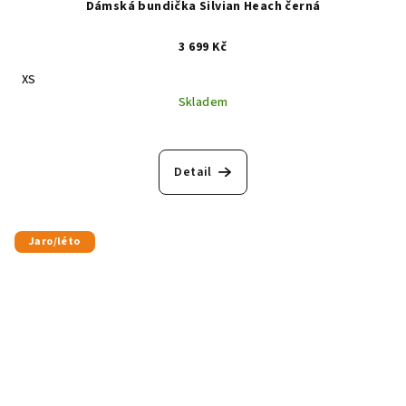
Dámská bundička Silvian Heach černá
3 699 Kč
XS
Skladem
Detail
Jaro/léto