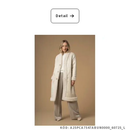
Detail
KÓD:
A25PCA7547ABUN0000_60725_L