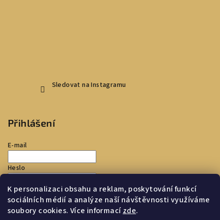
Sledovat na Instagramu
Přihlášení
E-mail
Heslo
K personalizaci obsahu a reklam, poskytování funkcí
Přihlásit se
sociálních médií a analýze naší návštěvnosti využíváme
soubory cookies. Více informací
zde
.
Nová registrace
Zapomenuté heslo