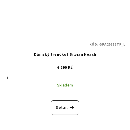
KÓD:
GPA25513TR_L
Dámský trenčkot Silvian Heach
6 290 Kč
L
Skladem
Detail