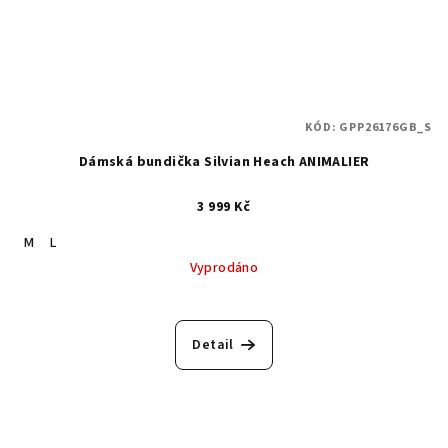
KÓD:
GPP26176GB_S
Dámská bundička Silvian Heach ANIMALIER
3 999 Kč
M
L
Vyprodáno
Detail