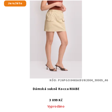
Jaro/léto
KÓD:
P26PGO8465ABUN2004_30005_46
Dámská sukně Kocca NIABE
3 099 Kč
Vyprodáno