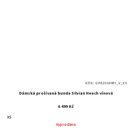
KÓD:
GPA25389PI_V_XS
Dámská prošívaná bunda Silvian Heach vínová
6 499 Kč
XS
Vyprodáno