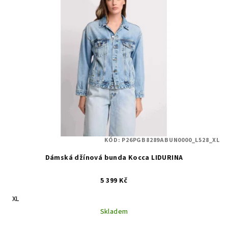
KÓD:
P26PGB8289ABUN0000_L528_XL
Dámská džínová bunda Kocca LIDURINA
5 399 Kč
XL
Skladem