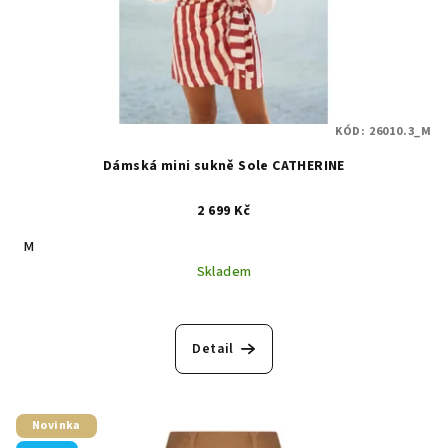
KÓD:
26010.3_M
Dámská mini sukně Sole CATHERINE
2 699 Kč
M
Skladem
Detail
Novinka