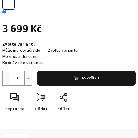
3 699 Kč
Měrná
Zvolte variantu
cena:
Můžeme doručit do:
Zvolte variantu
Možnosti doručení
Kód:
Zvolte variantu
−
+
Do košíku
Zeptat se
Hlídat
Sdílet