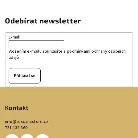
Odebírat newsletter
E-mail
Vložením e-mailu souhlasíte s
podmínkami ochrany osobních
údajů
Přihlásit se
Z
á
p
Kontakt
a
info
@
toscanastore.cz
t
721 132 360
í