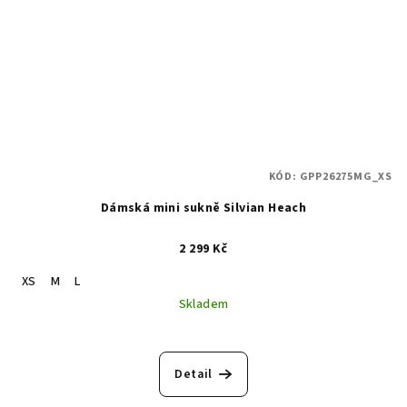
KÓD:
GPP26275MG_XS
Dámská mini sukně Silvian Heach
2 299 Kč
XS
M
L
Skladem
Detail