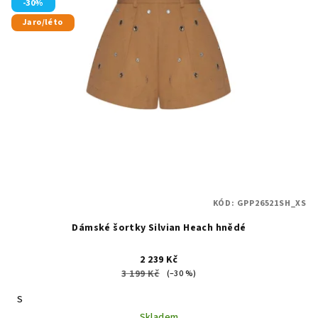
-30%
Jaro/léto
KÓD:
GPP26521SH_XS
Dámské šortky Silvian Heach hnědé
2 239 Kč
3 199 Kč
(–30 %)
S
Skladem