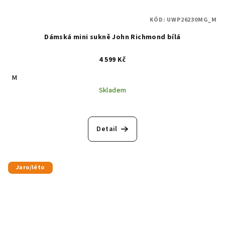
KÓD:
UWP26230MG_M
Dámská mini sukně John Richmond bílá
4 599 Kč
M
Skladem
Detail
Jaro/léto