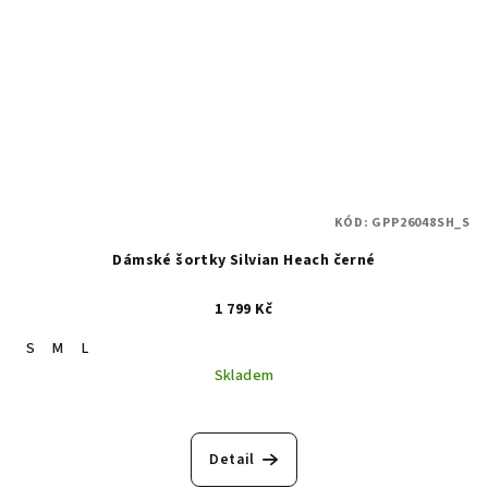
KÓD:
GPP26048SH_S
Dámské šortky Silvian Heach černé
1 799 Kč
S
M
L
Skladem
Detail