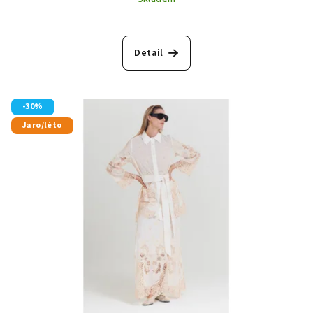
Detail
-30%
Jaro/léto