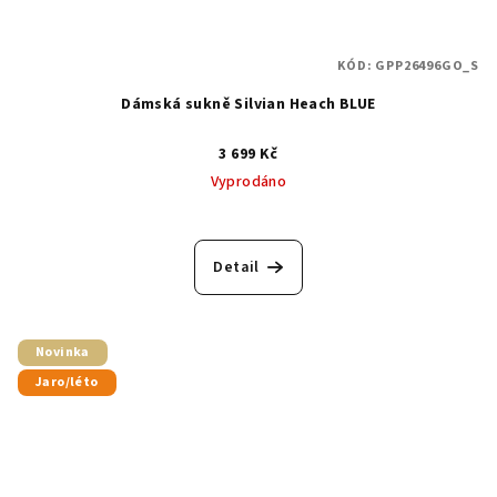
KÓD:
GPP26496GO_S
Dámská sukně Silvian Heach BLUE
3 699 Kč
Vyprodáno
Detail
Novinka
Jaro/léto