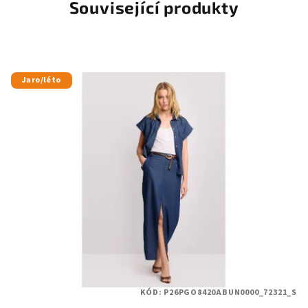
Související produkty
Jaro/léto
KÓD:
P26PGO8420ABUN0000_72321_S