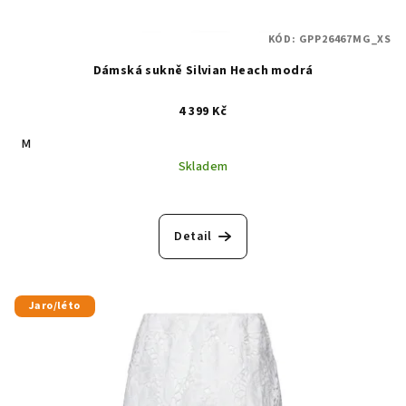
KÓD:
GPP26467MG_XS
Dámská sukně Silvian Heach modrá
4 399 Kč
M
Skladem
Detail
Jaro/léto