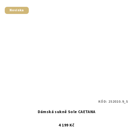
Novinka
KÓD:
252010.9_S
Dámská sukně Sole CAETANA
4 199 Kč