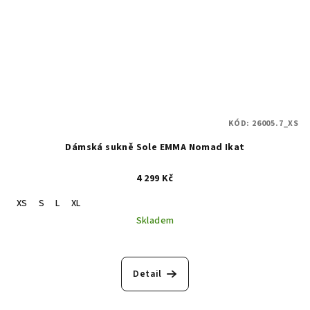
KÓD:
26005.7_XS
Dámská sukně Sole EMMA Nomad Ikat
4 299 Kč
XS
S
L
XL
Skladem
Detail