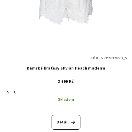
KÓD:
GPP26326SH_S
Dámské kraťasy SIlvian Heach madeira
3 699 Kč
S
L
Skladem
Detail