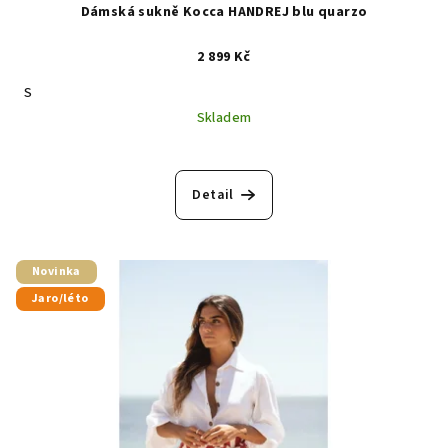
Dámská sukně Kocca HANDREJ blu quarzo
2 899 Kč
S
Skladem
Detail
Novinka
Jaro/léto