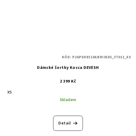
KÓD:
P26PSH8510ABRI3585_F7011_XS
Dámské šortky Kocca DEVESH
2 399 Kč
XS
Skladem
Detail