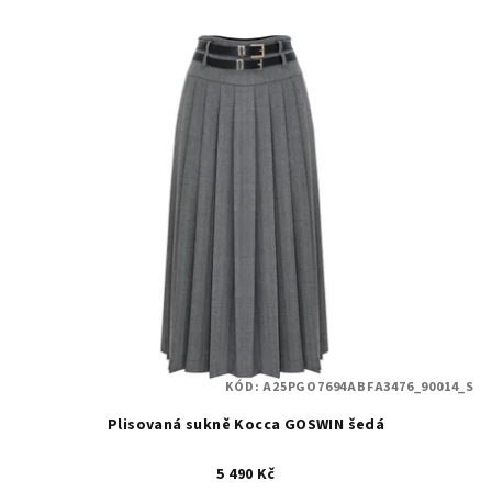
KÓD:
A25PGO7694ABFA3476_90014_S
Plisovaná sukně Kocca GOSWIN šedá
5 490 Kč