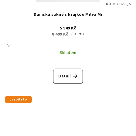
KÓD:
28651_S
Dámská sukně s krajkou Milva Mi
5 949 Kč
8 499 Kč
(–30 %)
S
Skladem
Detail
Jaro/léto