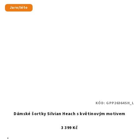
Jaro/léto
KÓD:
GPP26364SH_L
Dámské šortky Silvian Heach s květinovým motivem
3 399 Kč