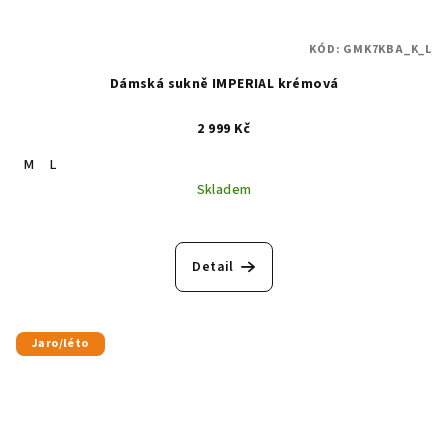
KÓD:
GMK7KBA_K_L
Dámská sukně IMPERIAL krémová
2 999 Kč
M
L
Skladem
Detail
Jaro/léto