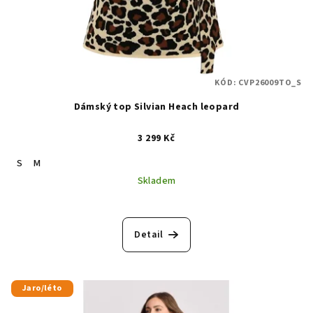
KÓD:
CVP26009TO_S
Dámský top Silvian Heach leopard
3 299 Kč
S
M
Skladem
Detail
Jaro/léto