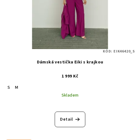
KÓD:
EIK46420_S
Dámská vestička Eiki s krajkou
1 999 Kč
S
M
Skladem
Detail