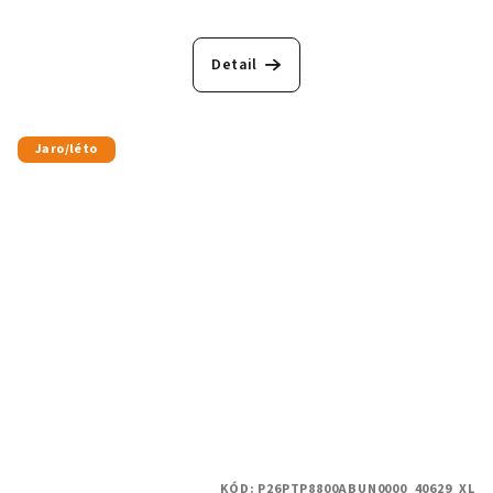
Detail
Jaro/léto
KÓD:
P26PTP8800ABUN0000_40629_XL