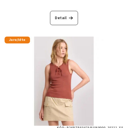
Detail
Jaro/léto
KÓD:
P26PTP8347ABUN0000_10211_XS