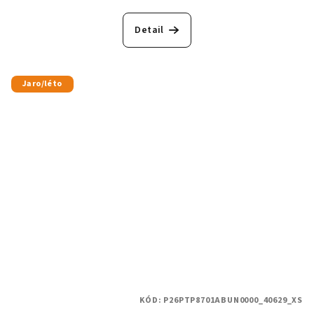
Detail
Jaro/léto
KÓD:
P26PTP8701ABUN0000_40629_XS