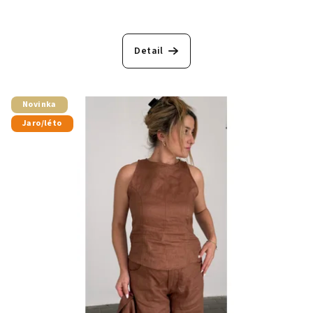
Detail
Novinka
Jaro/léto