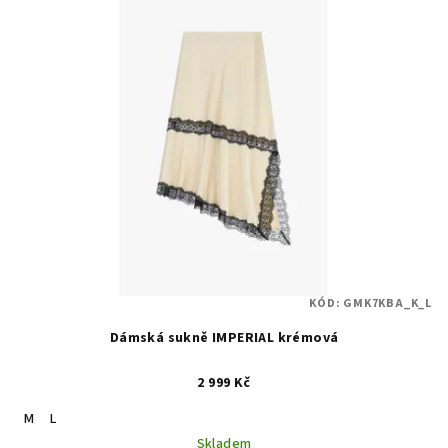
KÓD:
GMK7KBA_K_L
Dámská sukně IMPERIAL krémová
2 999 Kč
M
L
Skladem