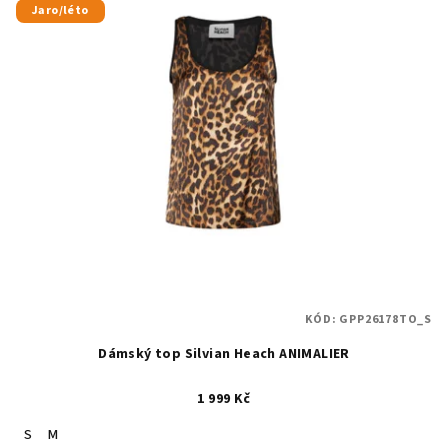
Jaro/léto
KÓD:
GPP26178TO_S
Dámský top Silvian Heach ANIMALIER
1 999 Kč
S
M