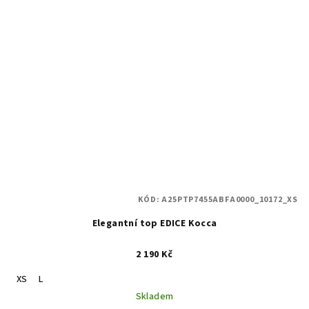
KÓD:
A25PTP7455ABFA0000_10172_XS
Elegantní top EDICE Kocca
2 190 Kč
XS
L
Skladem