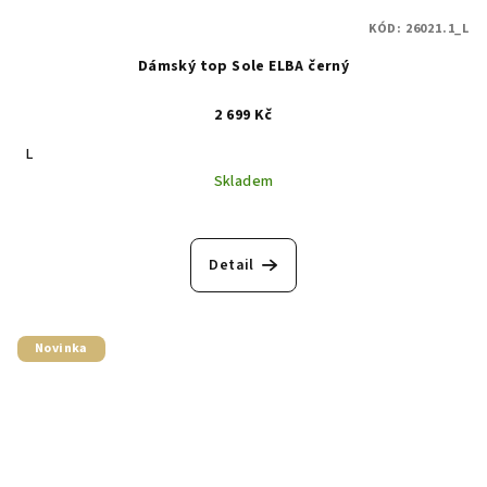
KÓD:
26021.1_L
Dámský top Sole ELBA černý
2 699 Kč
L
Skladem
Detail
Novinka