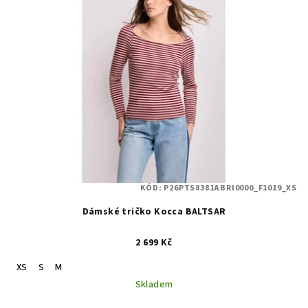
KÓD:
P26PTS8381ABRI0000_F1019_XS
Dámské tričko Kocca BALTSAR
2 699 Kč
XS
S
M
Skladem