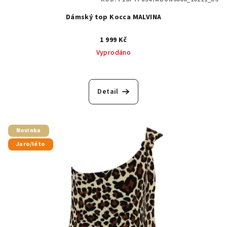
Dámský top Kocca MALVINA
1 999 Kč
Vyprodáno
Detail
Novinka
Jaro/léto