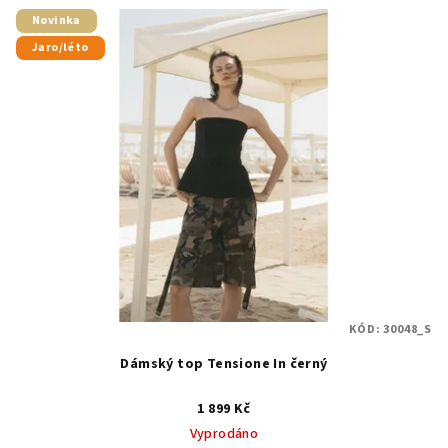
Novinka
Jaro/léto
KÓD:
30048_S
Dámský top Tensione In černý
1 899 Kč
Vyprodáno