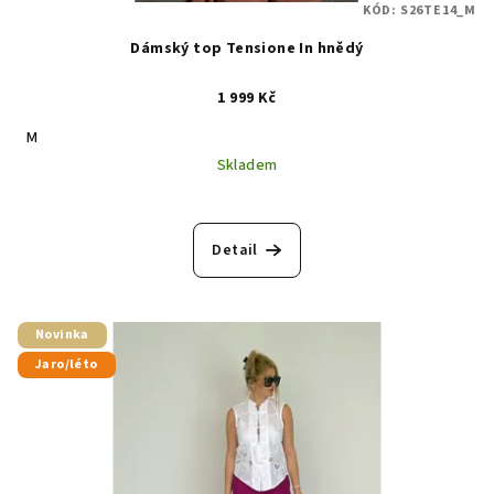
KÓD:
S26TE14_M
Dámský top Tensione In hnědý
1 999 Kč
M
Skladem
Detail
Novinka
Jaro/léto