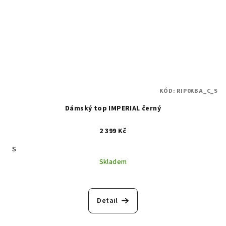
KÓD:
RIP0KBA_C_S
Dámský top IMPERIAL černý
2 399 Kč
S
Skladem
Detail