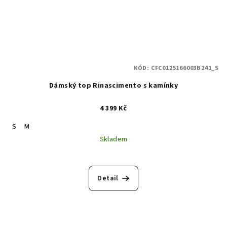
KÓD:
CFC0125166003B241_S
Dámský top Rinascimento s kamínky
4 399 Kč
S
M
Skladem
Detail