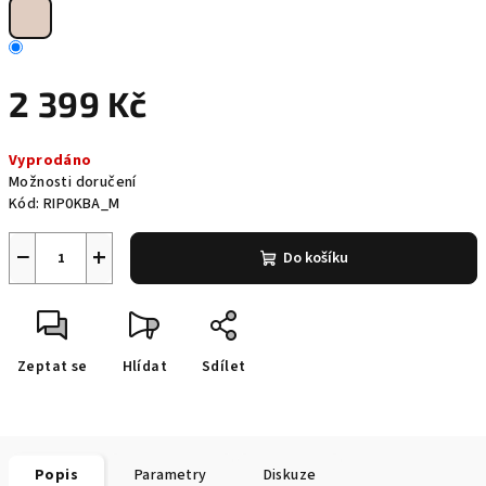
2 399 Kč
Měrná
Vyprodáno
cena:
Možnosti doručení
Kód:
RIP0KBA_M
−
+
Do košíku
Zeptat se
Hlídat
Sdílet
Popis
Parametry
Diskuze