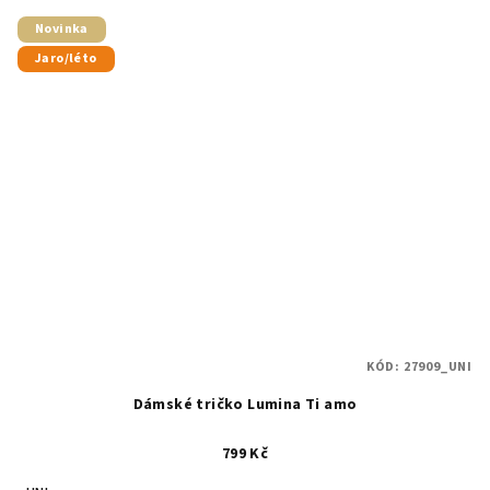
Novinka
Jaro/léto
KÓD:
27909_UNI
Dámské tričko Lumina Ti amo
799 Kč