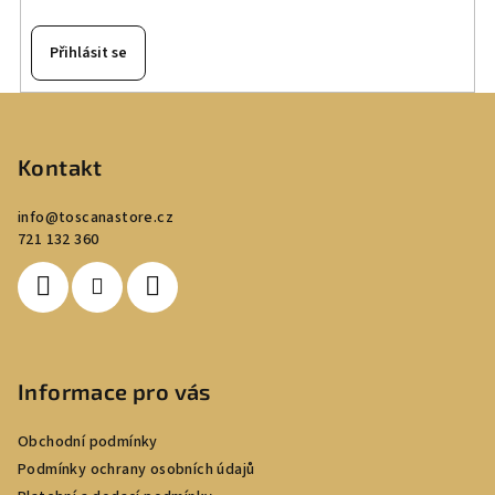
Přihlásit se
Z
á
p
Kontakt
a
info
@
toscanastore.cz
t
721 132 360
í
Informace pro vás
Obchodní podmínky
Podmínky ochrany osobních údajů