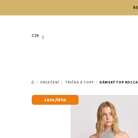
Přejít
RE
na
obsah
CZK
/
OBLEČENÍ
/
TRIČKA A TOPY
/
DÁMSKÝ TOP KOCC
DOMŮ
Jaro/léto