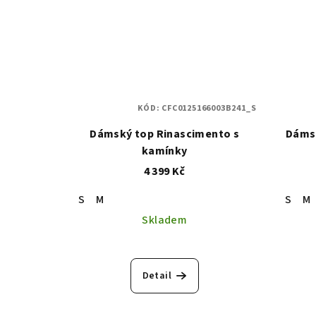
KÓD:
CFC0125166003B241_S
Dámský top Rinascimento s
Dámsk
kamínky
4 399 Kč
S
M
S
M
Skladem
Detail