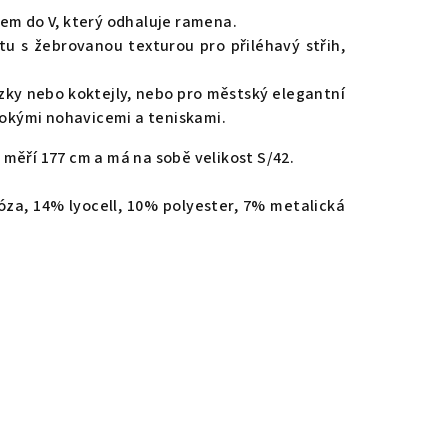
em do V, který odhaluje ramena.
u s žebrovanou texturou pro přiléhavý střih,
zky nebo koktejly, nebo pro městský elegantní
irokými nohavicemi a teniskami.
měří 177 cm a má na sobě velikost S/42.
óza, 14% lyocell, 10% polyester, 7% metalická