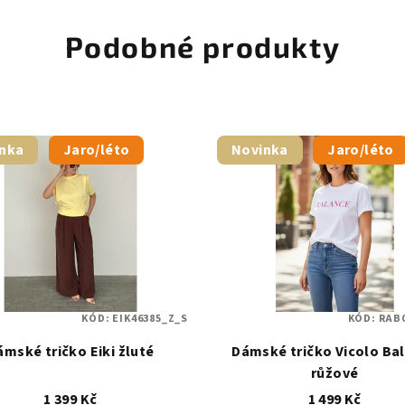
Podobné produkty
nka
Jaro/léto
Novinka
Jaro/léto
KÓD:
EIK46385_Z_S
KÓD:
RAB
ámské tričko Eiki žluté
Dámské tričko Vicolo Ba
růžové
1 399 Kč
1 499 Kč