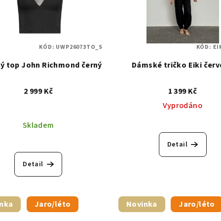
KÓD:
UWP26073TO_S
KÓD:
EI
ý top John Richmond černý
Dámské tričko Eiki čer
2 999 Kč
1 399 Kč
Vyprodáno
Skladem
Detail
Detail
nka
Jaro/léto
Novinka
Jaro/léto