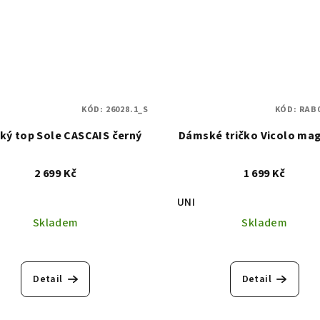
KÓD:
26028.1_S
KÓD:
RAB
ý top Sole CASCAIS černý
Dámské tričko Vicolo ma
2 699 Kč
1 699 Kč
UNI
Skladem
Skladem
Detail
Detail