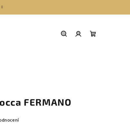
Hledat
Přihlášení
Nákupní
košík
Kocca FERMANO
odnocení