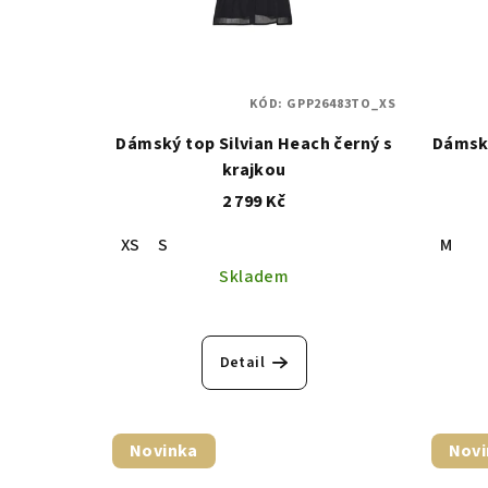
KÓD:
GPP26483TO_XS
Dámský top Silvian Heach černý s
Dámsk
krajkou
2 799 Kč
XS
S
M
Skladem
Detail
Novinka
Novi