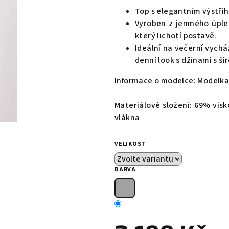
produktu
Top s elegantním výstřih
je
Vyroben z jemného úplet
0,0
který lichotí postavě.
z
Ideální na večerní vychá
5
denní look s džínami s š
hvězdiček.
Informace o modelce: Modelka 
Materiálové složení: 69% visk
vlákna
VELIKOST
BARVA