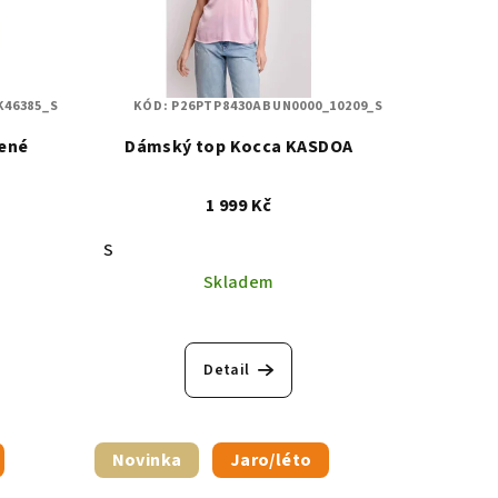
K46385_S
KÓD:
P26PTP8430ABUN0000_10209_S
vené
Dámský top Kocca KASDOA
1 999 Kč
S
Skladem
Detail
Novinka
Jaro/léto