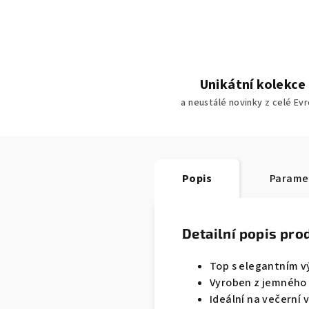
Unikátní kolekce
a neustálé novinky z celé Ev
Popis
Parame
Detailní popis pro
Top s elegantním v
Vyroben z jemného ú
Ideální na večerní 