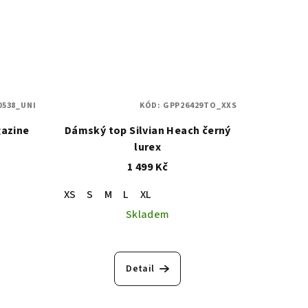
0538_UNI
KÓD:
GPP26429TO_XXS
gazine
Dámský top Silvian Heach černý
lurex
1 499 Kč
XS
S
M
L
XL
Skladem
Detail