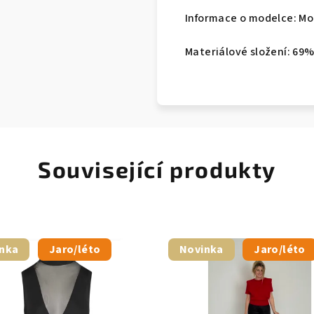
Informace o modelce: Mod
Materiálové složení: 69%
Související produkty
nka
Jaro/léto
Novinka
Jaro/léto