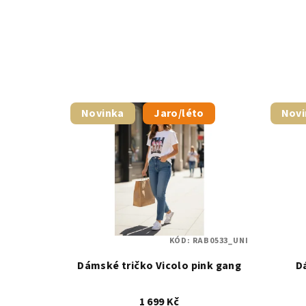
Novinka
Jaro/léto
Novi
KÓD:
RAB0533_UNI
Dámské tričko Vicolo pink gang
D
1 699 Kč