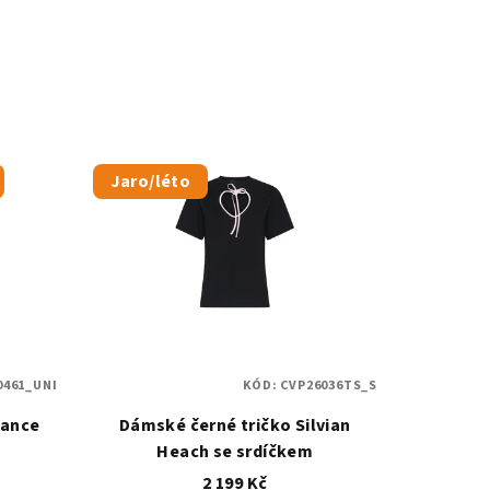
Jaro/léto
0461_UNI
KÓD:
CVP26036TS_S
lance
Dámské černé tričko Silvian
Heach se srdíčkem
2 199 Kč