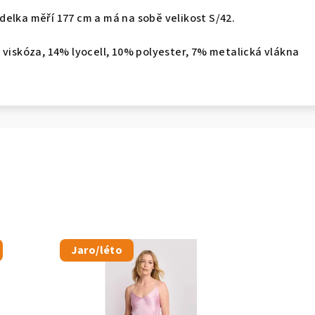
elka měří 177 cm a má na sobě velikost S/42.
 viskóza, 14% lyocell, 10% polyester, 7% metalická vlákna
Jaro/léto