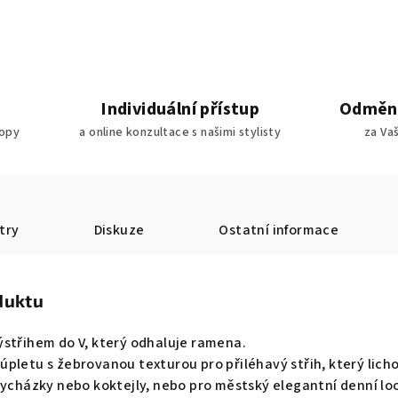
Individuální přístup
Odměny
ropy
a online konzultace s našimi stylisty
za Va
try
Diskuze
Ostatní informace
duktu
ýstřihem do V, který odhaluje ramena.
pletu s žebrovanou texturou pro přiléhavý střih, který licho
vycházky nebo koktejly, nebo pro městský elegantní denní lo