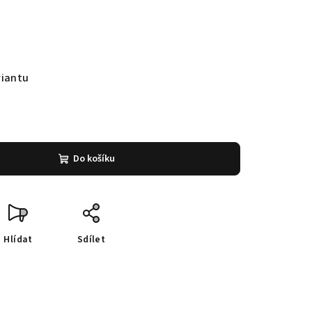
riantu
Do košíku
Hlídat
Sdílet