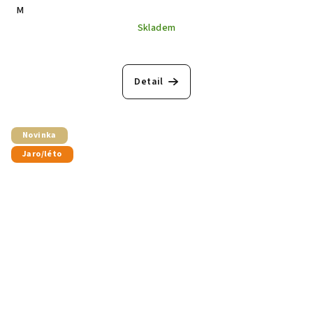
M
Skladem
Detail
Novinka
Jaro/léto