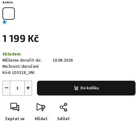
BARVA
1 199 Kč
Měrná
Skladem
cena:
Můžeme doručit do:
10.08.2026
Možnosti doručení
Kód:
LD5218_UNI
−
+
Do košíku
Zeptat se
Hlídat
Sdílet