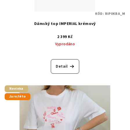
KÓD:
RIP0KBA_M
Dámský top IMPERIAL krémový
2 399 Kč
Vyprodáno
Detail
Novinka
Jaro/léto