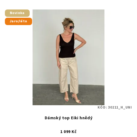
Novinka
Jaro/léto
KÓD:
30211_H_UNI
Dámský top Eiki hnědý
1 099 Kč