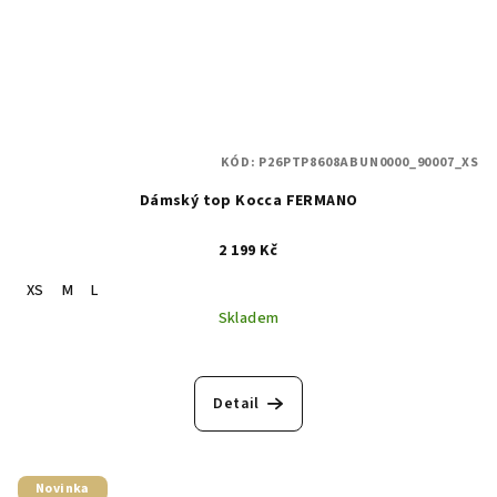
KÓD:
P26PTP8608ABUN0000_90007_XS
Dámský top Kocca FERMANO
2 199 Kč
XS
M
L
Skladem
Detail
Novinka