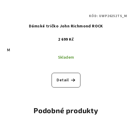
KÓD:
UWP26252TS_M
Dámské tričko John Richmond ROCK
2 699 Kč
M
Skladem
Detail
Podobné produkty