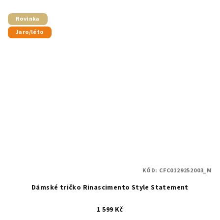
Novinka
Jaro/léto
KÓD:
CFC0129252003_M
Dámské tričko Rinascimento Style Statement
1 599 Kč