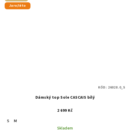
Jaro/léto
KÓD:
26028.0_S
Dámský top Sole CASCAIS bílý
2 699 Kč
S
M
Skladem