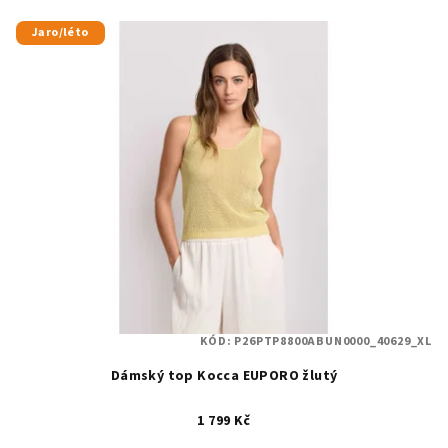
Jaro/léto
KÓD:
P26PTP8800ABUN0000_40629_XL
Dámský top Kocca EUPORO žlutý
1 799 Kč