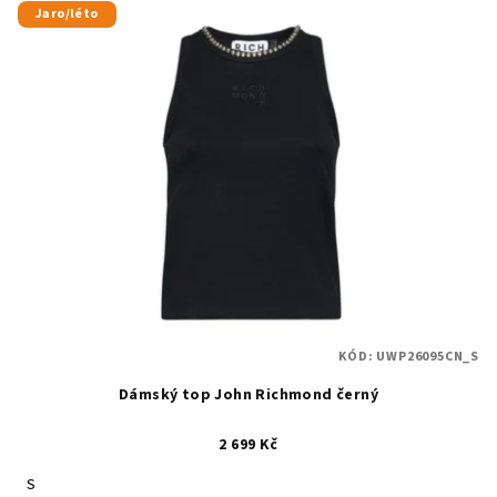
Jaro/léto
KÓD:
UWP26095CN_S
Dámský top John Richmond černý
2 699 Kč
S