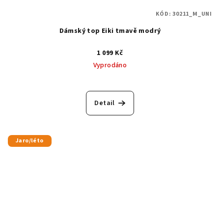
KÓD:
30211_M_UNI
Dámský top Eiki tmavě modrý
1 099 Kč
Vyprodáno
Detail
Jaro/léto