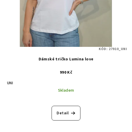
KÓD:
27910_UNI
Dámské tričko Lumina love
990 Kč
UNI
Skladem
Detail