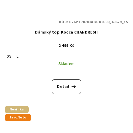
KÓD:
P26PTP8701ABUN0000_40629_XS
Dámský top Kocca CHANDRESH
2 499 Kč
XS
L
Skladem
Detail
Novinka
Jaro/léto