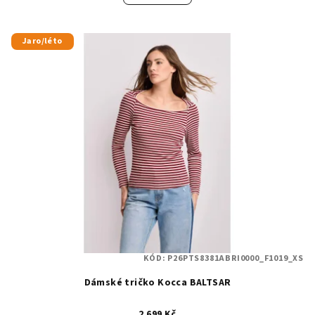
Jaro/léto
KÓD:
P26PTS8381ABRI0000_F1019_XS
Dámské tričko Kocca BALTSAR
2 699 Kč