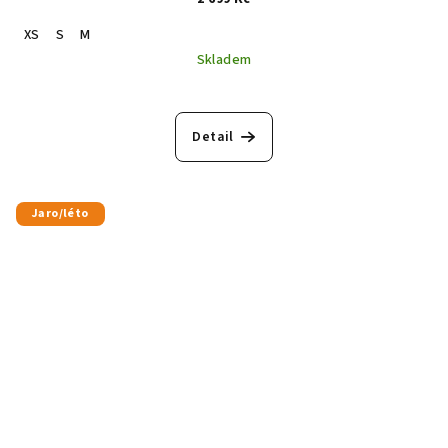
XS
S
M
Skladem
Detail
Jaro/léto