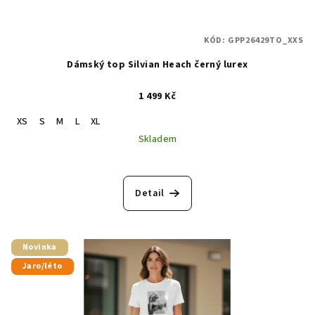
KÓD:
GPP26429TO_XXS
Dámský top Silvian Heach černý lurex
1 499 Kč
XS
S
M
L
XL
Skladem
Detail
Novinka
Jaro/léto