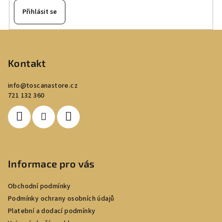
Přihlásit se
Z
á
p
Kontakt
a
info
@
toscanastore.cz
t
721 132 360
í
Informace pro vás
Obchodní podmínky
Podmínky ochrany osobních údajů
Platební a dodací podmínky