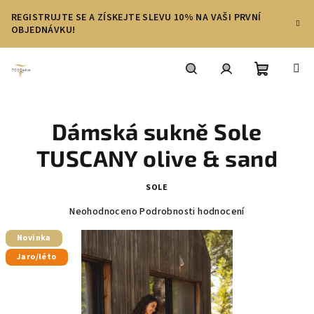
Přejít
REGISTRUJTE SE A ZÍSKEJTE SLEVU 10% NA VAŠI PRVNÍ
na
OBJEDNÁVKU!
obsah
Nákupní
Hledat
Přihlášení
Dámská sukně Sole
košík
TUSCANY olive & sand
SOLE
Průměrné
Neohodnoceno
Podrobnosti hodnocení
hodnocení
produktu
Novinka
je
Jaro/léto
0,0
z
5
hvězdiček.