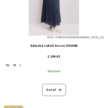
KÓD:
P26PGO8428ABUN0000_72321_XS
Dámská sukně Kocca OHIANE
3 299 Kč
XS
M
L
Skladem
Detail