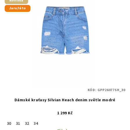
Novinka
Jaro/léto
KÓD:
GPP26077SH_30
Dámské kraťasy Silvian Heach denim světle modré
1 299 Kč
30
31
32
34