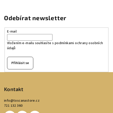
Odebírat newsletter
E-mail
Vložením e-mailu souhlasíte s
podmínkami ochrany osobních
údajů
Přihlásit se
Z
á
p
Kontakt
a
info
@
toscanastore.cz
t
721 132 360
í