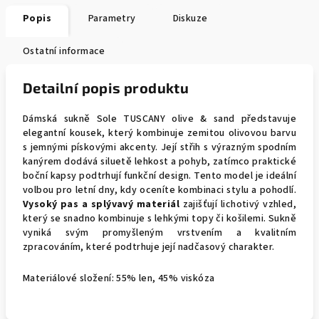
Popis
Parametry
Diskuze
Ostatní informace
Detailní popis produktu
Dámská sukně Sole TUSCANY olive & sand představuje
elegantní kousek, který kombinuje zemitou olivovou barvu
s jemnými pískovými akcenty. Její střih s výrazným spodním
kanýrem dodává siluetě lehkost a pohyb, zatímco praktické
boční kapsy podtrhují funkční design. Tento model je ideální
volbou pro letní dny, kdy oceníte kombinaci stylu a pohodlí.
Vysoký pas a splývavý materiál
zajišťují lichotivý vzhled,
který se snadno kombinuje s lehkými topy či košilemi. Sukně
vyniká svým promyšleným vrstvením a kvalitním
zpracováním, které podtrhuje její nadčasový charakter.
Materiálové složení: 55% len, 45% viskóza