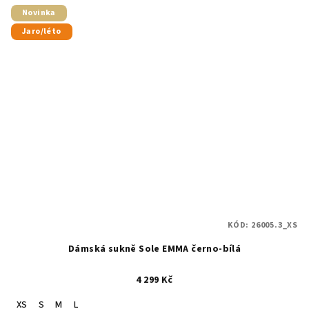
Novinka
Jaro/léto
KÓD:
26005.3_XS
Dámská sukně Sole EMMA černo-bílá
4 299 Kč
XS
S
M
L