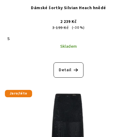
Dámské šortky Silvian Heach hnědé
2 239 Kč
3 199 Kč
(–30 %)
S
Skladem
Detail
Jaro/léto