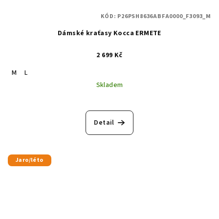
KÓD:
P26PSH8636ABFA0000_F3093_M
Dámské kraťasy Kocca ERMETE
2 699 Kč
M
L
Skladem
Detail
Jaro/léto