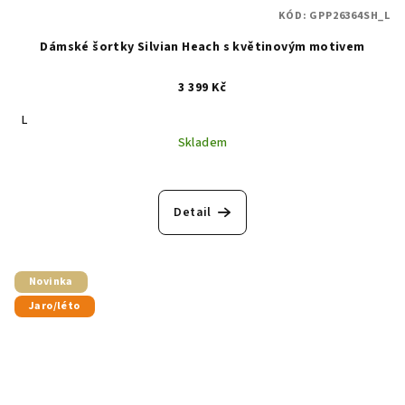
KÓD:
GPP26364SH_L
Dámské šortky Silvian Heach s květinovým motivem
3 399 Kč
L
Skladem
Detail
Novinka
Jaro/léto