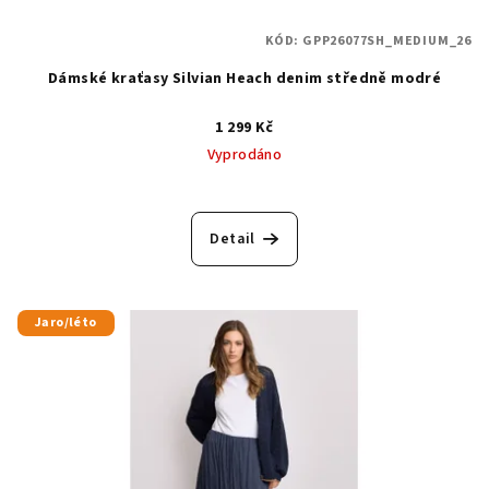
KÓD:
GPP26077SH_MEDIUM_26
Dámské kraťasy Silvian Heach denim středně modré
1 299 Kč
Vyprodáno
Detail
Jaro/léto