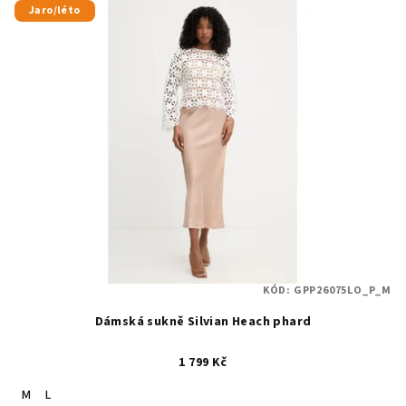
Jaro/léto
KÓD:
GPP26075LO_P_M
Dámská sukně Silvian Heach phard
1 799 Kč
M
L