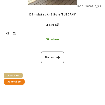
KÓD:
26008.0_XS
Dámská sukně Sole TUSCANY
4 699 Kč
XS
XL
Skladem
Detail
Novinka
Jaro/léto