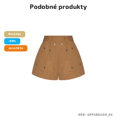
Podobné produkty
Novinka
-30%
Jaro/léto
KÓD:
GPP26521SH_XS