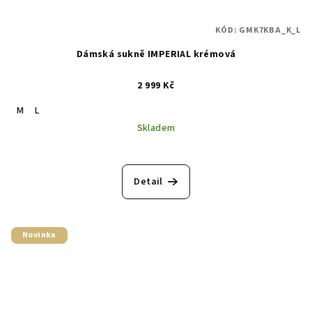
KÓD:
GMK7KBA_K_L
Dámská sukně IMPERIAL krémová
2 999 Kč
M
L
Skladem
Detail
Novinka