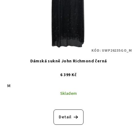
KÓD:
UWP26235GO_M
Dámská sukně John Richmond černá
6 399 Kč
M
Skladem
Detail