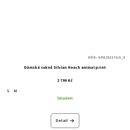
KÓD:
GPA25217GO_S
Dámská sukně Silvian Heach animal print
2 799 Kč
S
M
Skladem
Detail