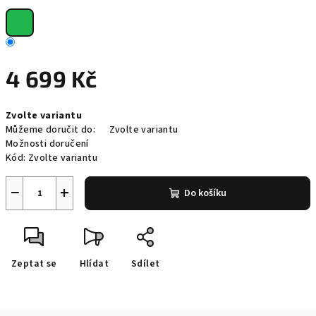
4 699 Kč
Měrná
Zvolte variantu
cena:
Můžeme doručit do:
Zvolte variantu
Možnosti doručení
Kód:
Zvolte variantu
−
+
Do košíku
Zeptat se
Hlídat
Sdílet