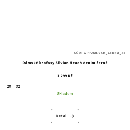
KÓD:
GPP26077SH_CERNA_28
Dámské kraťasy Silvian Heach denim černé
1 299 Kč
28
32
Skladem
Detail