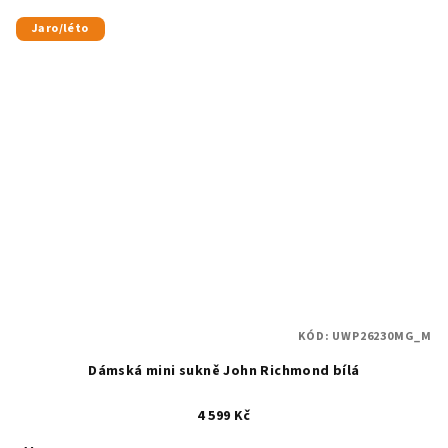
Jaro/léto
KÓD:
UWP26230MG_M
Dámská mini sukně John Richmond bílá
4 599 Kč