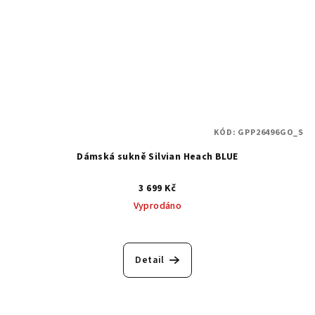
KÓD:
GPP26496GO_S
Dámská sukně Silvian Heach BLUE
3 699 Kč
Vyprodáno
Detail