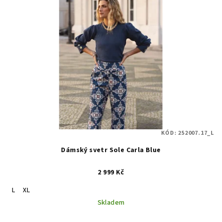
KÓD:
252007.17_L
Dámský svetr Sole Carla Blue
2 999 Kč
L
XL
Skladem