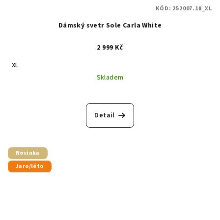
KÓD:
252007.18_XL
Dámský svetr Sole Carla White
2 999 Kč
XL
Skladem
Detail
Novinka
Jaro/léto