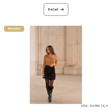
Detail
Novinka
KÓD:
252008.16_S