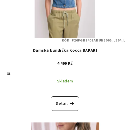
KÓD:
P26PGB8408ABUN2065_L364_L
Dámská bundička Kocca BAKARI
4 499 Kč
XL
Skladem
Detail