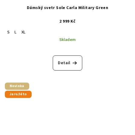
Dámský svetr Sole Carla Military Green
2 999 Kč
S
L
XL
Skladem
Detail
Novinka
Jaro/léto