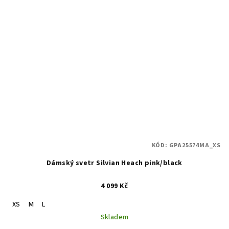
KÓD:
GPA25574MA_XS
Dámský svetr Silvian Heach pink/black
4 099 Kč
XS
M
L
Skladem