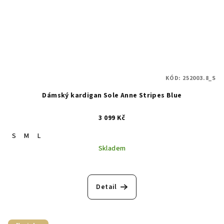
KÓD:
252003.8_S
Dámský kardigan Sole Anne Stripes Blue
3 099 Kč
S
M
L
Skladem
Průměrné
hodnocení
produktu
Detail
je
5,0
z