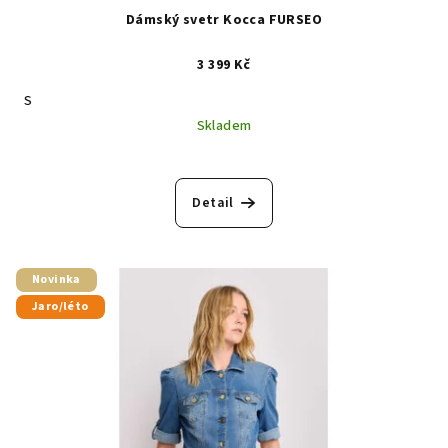
Dámský svetr Kocca FURSEO
3 399 Kč
S
Skladem
Detail
Novinka
Jaro/léto