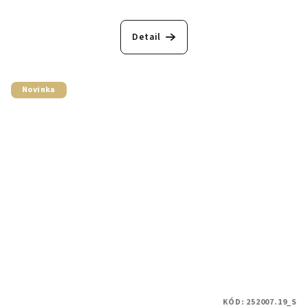
Detail
Novinka
KÓD:
252007.19_S