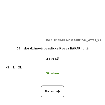
KÓD:
P26PGB8409ABUN2064_60725_XS
Dámské džínová bundička Kocca BAKARI bílá
4 199 Kč
XS
L
XL
Skladem
Detail