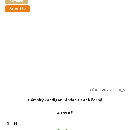
5
Novinka
hvězdiček.
Jaro/léto
KÓD:
CVP26006CD_S
Dámský kardigan Silvian Heach černý
4 199 Kč
S
M