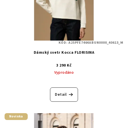
KÓD:
A25PFE7464ABUN0000_40613_M
Dámský svetr Kocca FLORISINA
3 290 Kč
Vyprodáno
Detail
Novinka