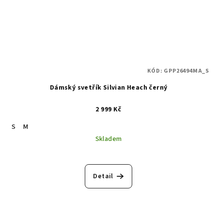
KÓD:
GPP26494MA_S
Dámský svetřík Silvian Heach černý
2 999 Kč
S
M
Skladem
Detail