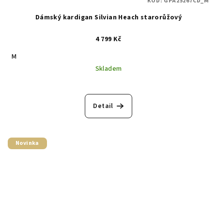
KÓD:
GPA25267CD_M
Dámský kardigan Silvian Heach starorůžový
4 799 Kč
M
Skladem
Detail
Novinka