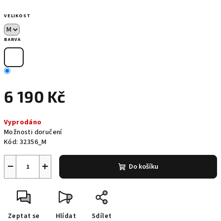
VELIKOST
BARVA
6 190 Kč
Měrná
Vyprodáno
cena:
Možnosti doručení
Kód:
32356_M
−
+
Do košíku
Zeptat se
Hlídat
Sdílet