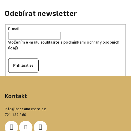
Odebírat newsletter
E-mail
Vložením e-mailu souhlasíte s
podmínkami ochrany osobních
údajů
Přihlásit se
Z
á
p
Kontakt
a
info
@
toscanastore.cz
t
721 132 360
í