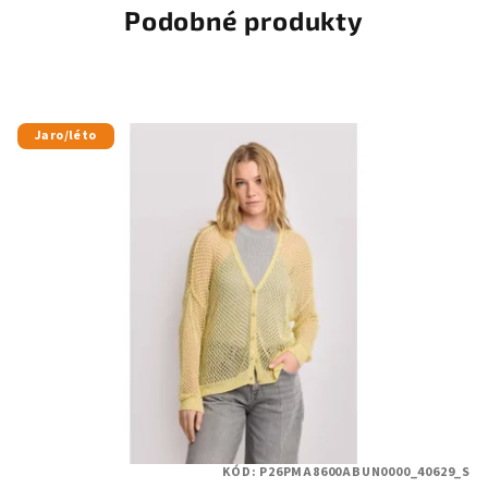
Podobné produkty
Jaro/léto
KÓD:
P26PMA8600ABUN0000_40629_S