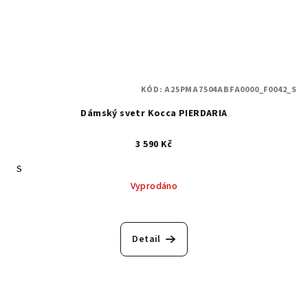
KÓD:
A25PMA7504ABFA0000_F0042_S
Dámský svetr Kocca PIERDARIA
3 590 Kč
S
Vyprodáno
Detail