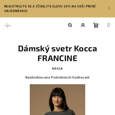
Přejít
REGISTRUJTE SE A ZÍSKEJTE SLEVU 10% NA VAŠI PRVNÍ
na
OBJEDNÁVKU!
obsah
Nákupní
Hledat
Přihlášení
Dámský svetr Kocca
košík
FRANCINE
KOCCA
Průměrné
Neohodnoceno
Podrobnosti hodnocení
hodnocení
produktu
je
0,0
z
5
hvězdiček.