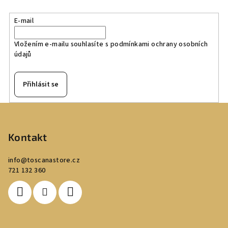
E-mail
Vložením e-mailu souhlasíte s
podmínkami ochrany osobních
údajů
Přihlásit se
Z
á
p
Kontakt
a
info
@
toscanastore.cz
t
721 132 360
í