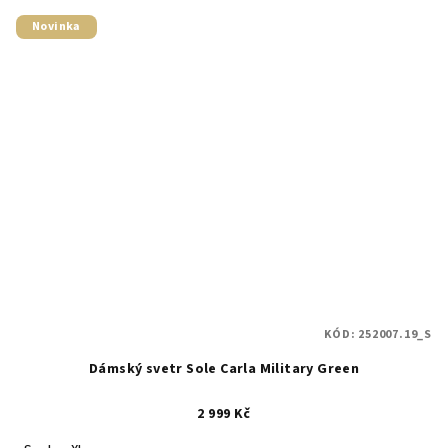
Novinka
KÓD:
252007.19_S
Dámský svetr Sole Carla Military Green
2 999 Kč