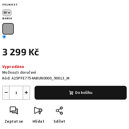
VELIKOST
BARVA
3 299 Kč
Měrná
Vyprodáno
cena:
Možnosti doručení
Kód:
A25PFE7754ABUN0000_90013_M
−
+
Do košíku
Zeptat se
Hlídat
Sdílet