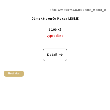
KÓD:
A25PSR7524ABUN0000_M9001_U
Dámské pončo Kocca LESLIE
2 190 Kč
Vyprodáno
Detail
Novinka