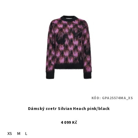
KÓD:
GPA25574MA_XS
Dámský svetr Silvian Heach pink/black
4 099 Kč
XS
M
L