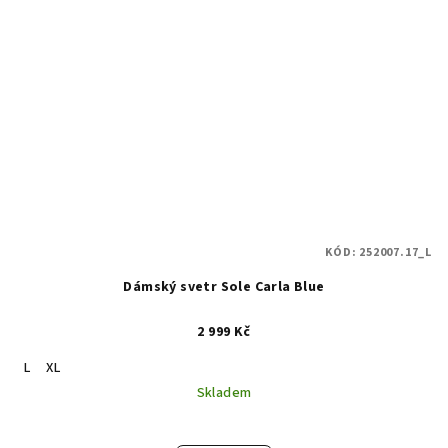
KÓD:
252007.17_L
Dámský svetr Sole Carla Blue
2 999 Kč
L
XL
Skladem