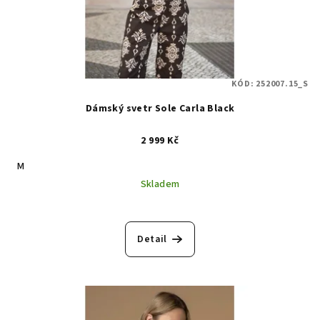
KÓD:
252007.15_S
Dámský svetr Sole Carla Black
2 999 Kč
M
Skladem
Detail