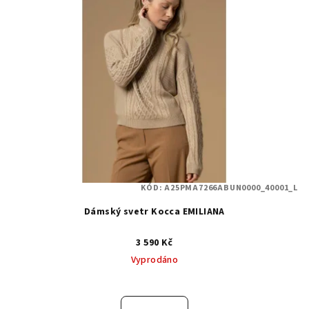
KÓD:
A25PMA7266ABUN0000_40001_L
Dámský svetr Kocca EMILIANA
3 590 Kč
Vyprodáno