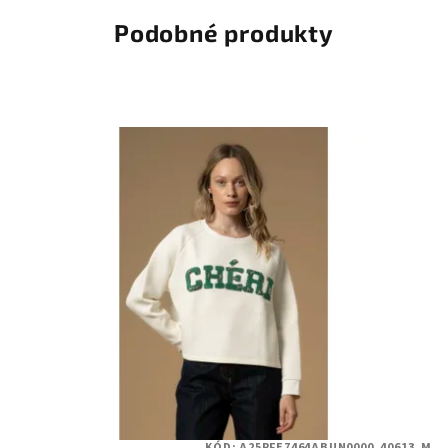
Podobné produkty
KÓD:
A25PFE7464ABUN0000_40613_M