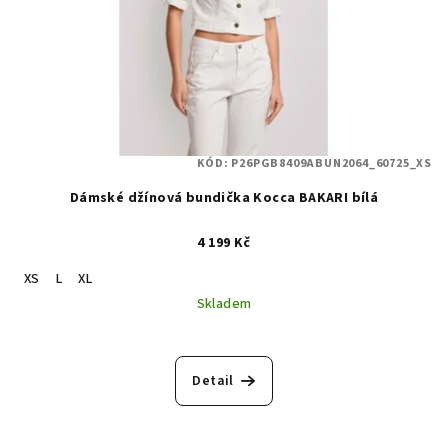
KÓD:
P26PGB8409ABUN2064_60725_XS
Dámské džínová bundička Kocca BAKARI bílá
4 199 Kč
XS
L
XL
Skladem
Detail