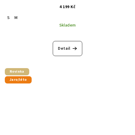
4 199 Kč
S
M
Skladem
Detail
Novinka
Jaro/léto