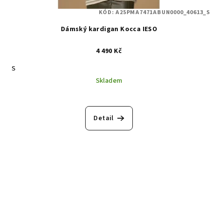
KÓD:
A25PMA7471ABUN0000_40613_S
Dámský kardigan Kocca IESO
4 490 Kč
S
Skladem
Detail