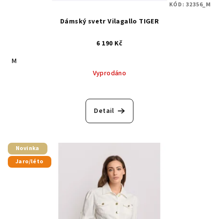
KÓD:
32356_M
Dámský svetr Vilagallo TIGER
6 190 Kč
M
Vyprodáno
Detail
Novinka
Jaro/léto