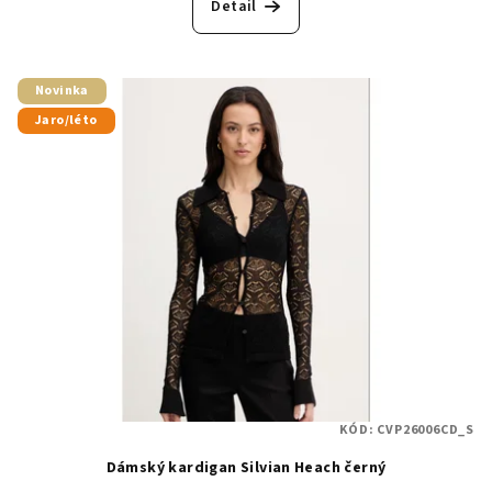
Detail
Novinka
Jaro/léto
KÓD:
CVP26006CD_S
Dámský kardigan Silvian Heach černý