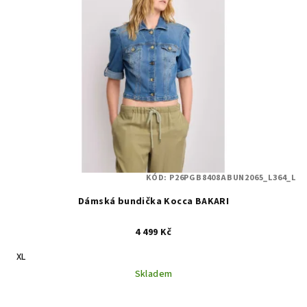
KÓD:
P26PGB8408ABUN2065_L364_L
Dámská bundička Kocca BAKARI
4 499 Kč
XL
Skladem