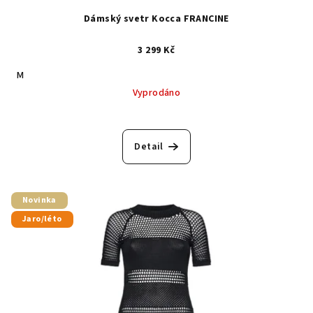
Dámský svetr Kocca FRANCINE
3 299 Kč
M
Vyprodáno
Detail
Novinka
Jaro/léto