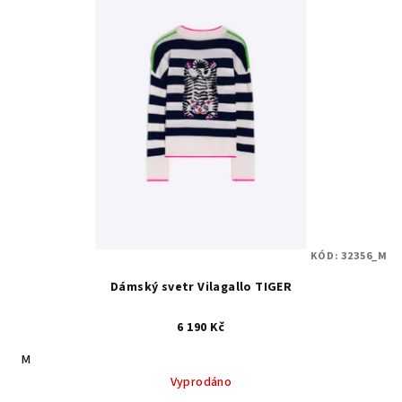
KÓD:
32356_M
Dámský svetr Vilagallo TIGER
6 190 Kč
M
Vyprodáno