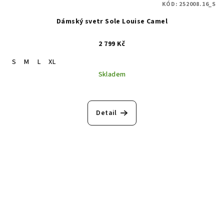
KÓD:
252008.16_S
Dámský svetr Sole Louise Camel
2 799 Kč
S
M
L
XL
Skladem
Detail