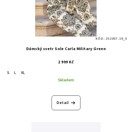
KÓD:
252007.19_S
Dámský svetr Sole Carla Military Green
2 999 Kč
S
L
XL
Skladem
Detail