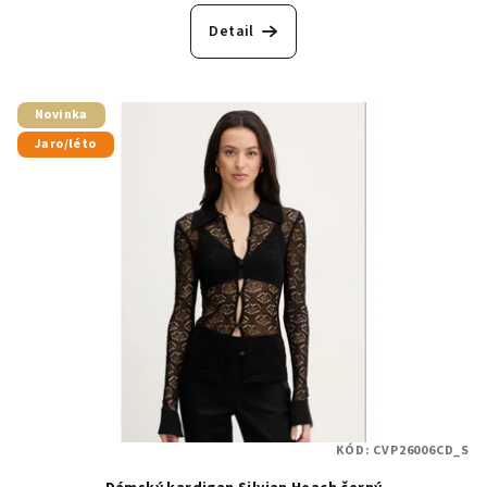
Detail
Novinka
Jaro/léto
KÓD:
CVP26006CD_S