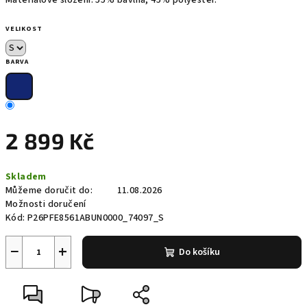
Materiálové složení: 55% bavlna, 45% polyester.
VELIKOST
BARVA
2 899 Kč
Měrná
Skladem
cena:
Můžeme doručit do:
11.08.2026
Možnosti doručení
Kód:
P26PFE8561ABUN0000_74097_S
−
+
Do košíku