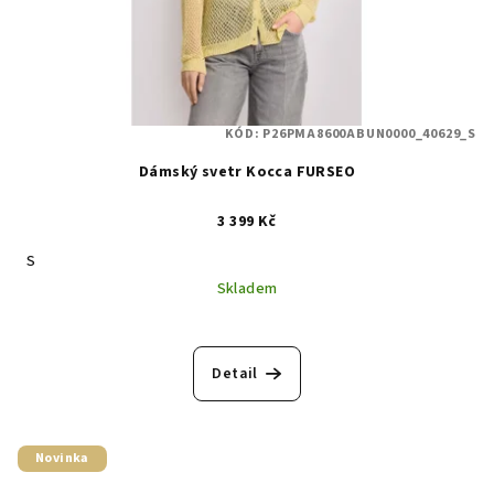
KÓD:
P26PMA8600ABUN0000_40629_S
Dámský svetr Kocca FURSEO
3 399 Kč
S
Skladem
Detail
Novinka