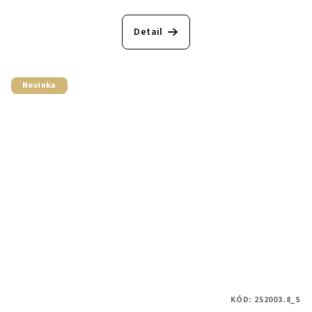
Detail
Novinka
KÓD:
252003.8_S