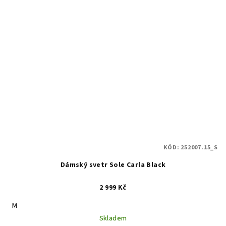
KÓD:
252007.15_S
Dámský svetr Sole Carla Black
2 999 Kč
M
Skladem