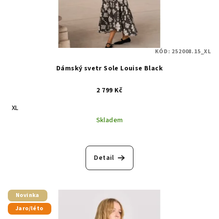
KÓD:
252008.15_XL
Dámský svetr Sole Louise Black
2 799 Kč
XL
Skladem
Detail
Novinka
Jaro/léto