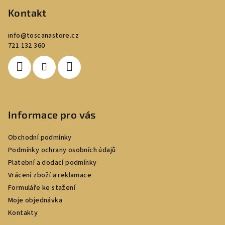
p
Kontakt
a
info
@
toscanastore.cz
t
721 132 360
í
Informace pro vás
Obchodní podmínky
Podmínky ochrany osobních údajů
Platební a dodací podmínky
Vrácení zboží a reklamace
Formuláře ke stažení
Moje objednávka
Kontakty