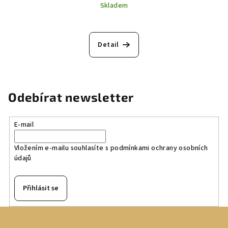
Skladem
Detail
Odebírat newsletter
E-mail
Vložením e-mailu souhlasíte s
podmínkami ochrany osobních
údajů
Přihlásit se
Z
á