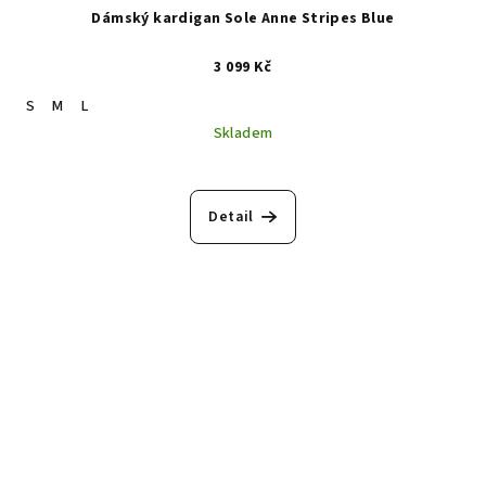
Dámský kardigan Sole Anne Stripes Blue
3 099 Kč
S
M
L
Skladem
Průměrné
hodnocení
produktu
Detail
je
5,0
z
5
hvězdiček.