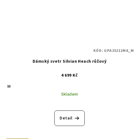
KÓD:
GPA25212MA_M
Dámský svetr Silvian Heach růžový
4 699 Kč
M
Skladem
Detail