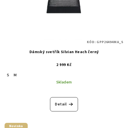
KÓD:
GPP26494MA_S
Dámský svetřík Silvian Heach černý
2 999 Kč
S
M
Skladem
Detail
Novinka