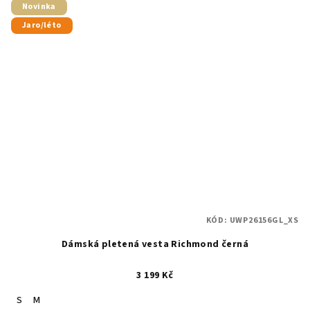
Novinka
Jaro/léto
KÓD:
UWP26156GL_XS
Dámská pletená vesta Richmond černá
3 199 Kč
S
M