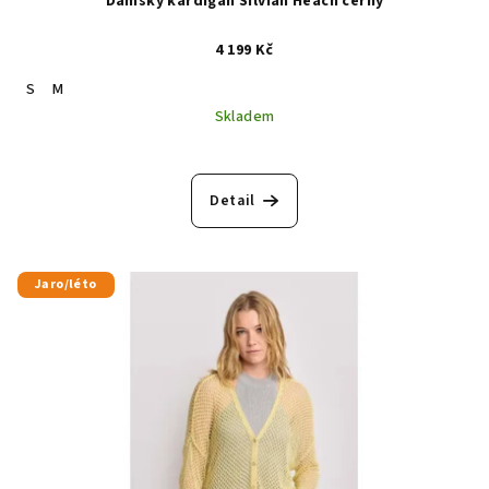
Dámský kardigan Silvian Heach černý
4 199 Kč
S
M
Skladem
Detail
Jaro/léto