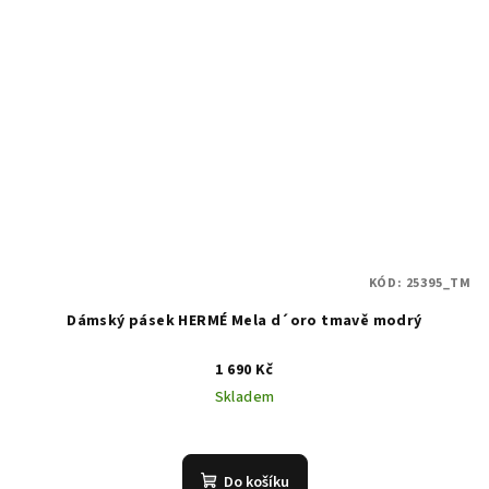
KÓD:
25395_TM
Dámský pásek HERMÉ Mela d´oro tmavě modrý
1 690 Kč
Skladem
Do košíku