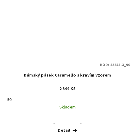
KÓD:
43555.3_90
Dámský pásek Caramello s kravím vzorem
2 399 Kč
90
Skladem
Detail