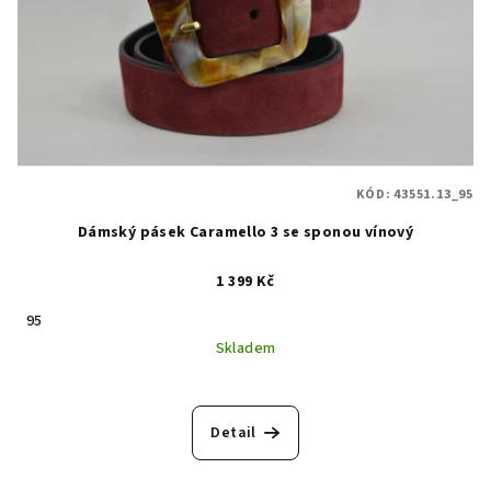
KÓD:
43551.13_95
Dámský pásek Caramello 3 se sponou vínový
1 399 Kč
95
Skladem
Detail