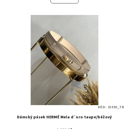
KÓD:
25395_TB
Dámský pásek HERMÉ Mela d´oro taupe/béžový