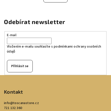
Odebírat newsletter
E-mail
Vložením e-mailu souhlasíte s
podmínkami ochrany osobních
údajů
Přihlásit se
Z
á
p
Kontakt
a
info
@
toscanastore.cz
t
721 132 360