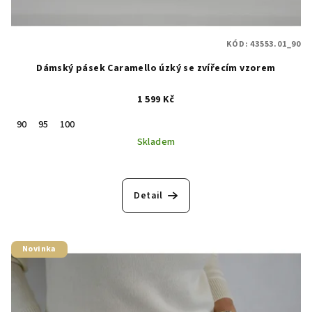
KÓD:
43553.01_90
Dámský pásek Caramello úzký se zvířecím vzorem
1 599 Kč
90
95
100
Skladem
Detail
Novinka