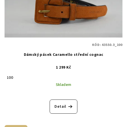
KÓD:
43550.3_100
Dámský pásek Caramello střední cognac
1 299 Kč
100
Skladem
Detail