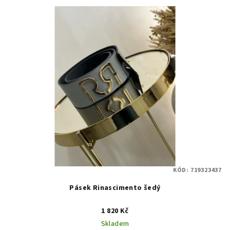
KÓD:
719323437
Pásek Rinascimento šedý
1 820 Kč
Skladem