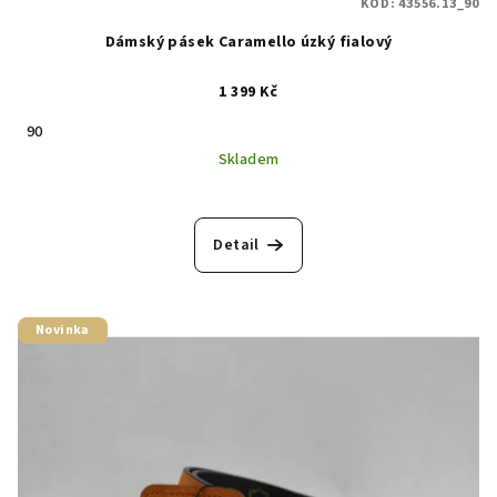
KÓD:
43556.13_90
Dámský pásek Caramello úzký fialový
1 399 Kč
90
Skladem
Detail
Novinka