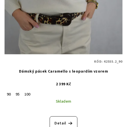
KÓD:
42555.2_90
Dámský pásek Caramello s leopardím vzorem
2 399 Kč
90
95
100
Skladem
Detail