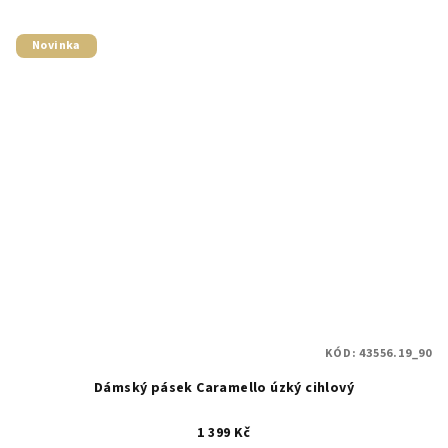
Novinka
KÓD:
43556.19_90
Dámský pásek Caramello úzký cihlový
1 399 Kč