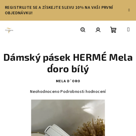
Přejít
REGISTRUJTE SE A ZÍSKEJTE SLEVU 10% NA VAŠI PRVNÍ
na
OBJEDNÁVKU!
obsah
Nákupní
Hledat
Přihlášení
Dámský pásek HERMÉ Mela
košík
d´oro bílý
MELA D´ORO
Průměrné
Neohodnoceno
Podrobnosti hodnocení
hodnocení
produktu
je
0,0
z
5
hvězdiček.