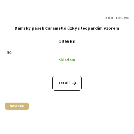
KÓD:
1031/90
Dámský pásek Caramello úzký s leopardím vzorem
1 599 Kč
90
Skladem
Detail
Novinka