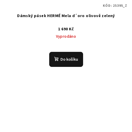
KÓD:
25395_Z
Dámský pásek HERMÉ Mela d´oro olivově zelený
1 690 Kč
Vyprodáno
Do košíku