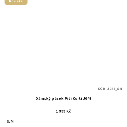
Novinka
KÓD:
J046_SM
Dámský pásek Piti Cuiti J046
1 999 Kč
S/M