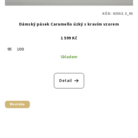
KÓD:
43553.3_95
Dámský pásek Caramello úzký s kravím vzorem
1 599 Kč
95
100
Skladem
Detail
Novinka