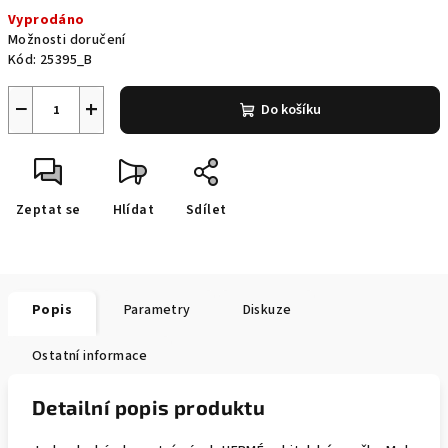
Měrná
Vyprodáno
cena:
Možnosti doručení
Kód:
25395_B
−
+
Do košíku
Zeptat se
Hlídat
Sdílet
Popis
Parametry
Diskuze
Ostatní informace
Detailní popis produktu