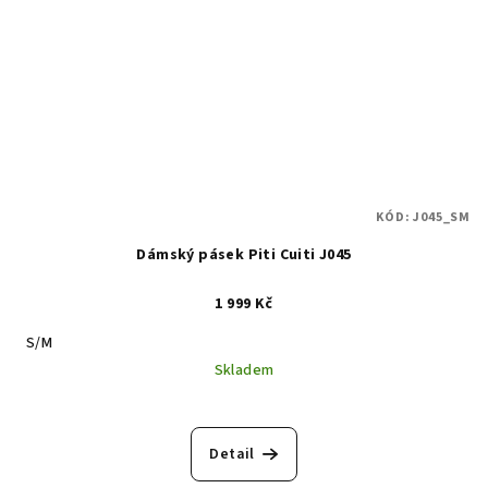
KÓD:
J045_SM
Dámský pásek Piti Cuiti J045
1 999 Kč
S/M
Skladem
Detail