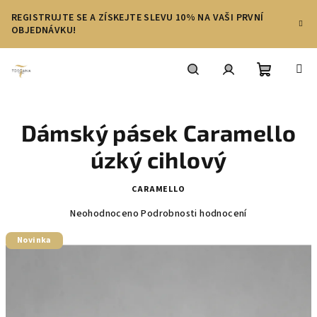
Přejít
REGISTRUJTE SE A ZÍSKEJTE SLEVU 10% NA VAŠI PRVNÍ
na
OBJEDNÁVKU!
obsah
Nákupní
Hledat
Přihlášení
Dámský pásek Caramello
košík
úzký cihlový
CARAMELLO
Průměrné
Neohodnoceno
Podrobnosti hodnocení
hodnocení
produktu
Novinka
je
0,0
z
5
hvězdiček.