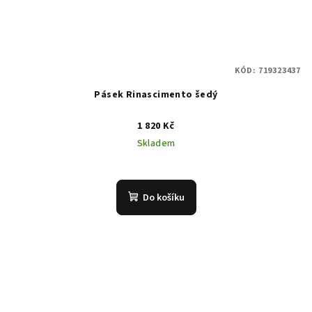
KÓD:
719323437
Pásek Rinascimento šedý
1 820 Kč
Skladem
Do košíku