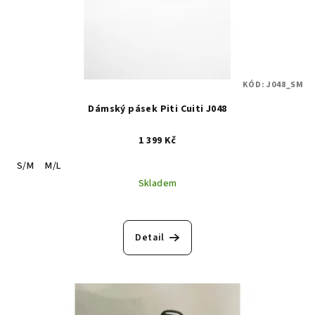
KÓD:
J048_SM
Dámský pásek Piti Cuiti J048
1 399 Kč
S/M
M/L
Skladem
Detail