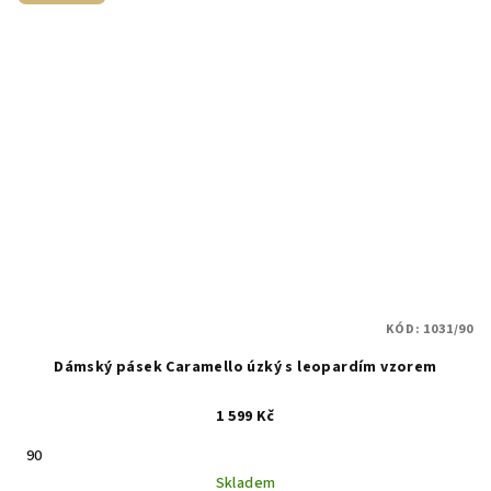
KÓD:
1031/90
Dámský pásek Caramello úzký s leopardím vzorem
1 599 Kč
90
Skladem