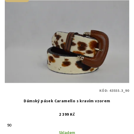
KÓD:
43555.3_90
Dámský pásek Caramello s kravím vzorem
2 399 Kč
90
Skladem