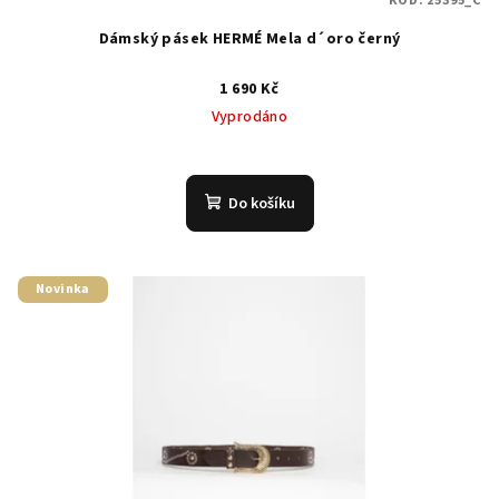
KÓD:
25395_C
Dámský pásek HERMÉ Mela d´oro černý
1 690 Kč
Vyprodáno
Do košíku
Novinka