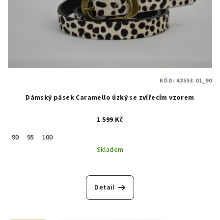
KÓD:
43553.01_90
Dámský pásek Caramello úzký se zvířecím vzorem
1 599 Kč
90
95
100
Skladem
Detail