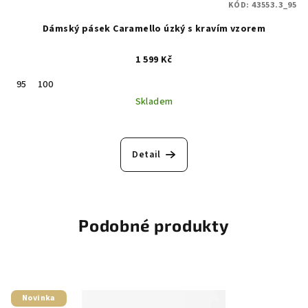
KÓD:
43553.3_95
Dámský pásek Caramello úzký s kravím vzorem
1 599 Kč
95
100
Skladem
Detail
Podobné produkty
Novinka