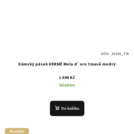
KÓD:
25395_TM
Dámský pásek HERMÉ Mela d´oro tmavě modrý
1 690 Kč
Skladem
Do košíku
Novinka