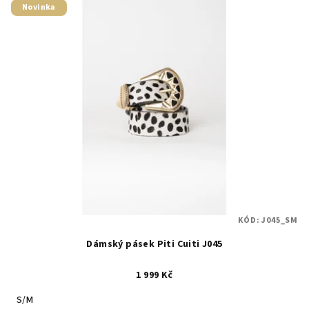
Novinka
KÓD:
J045_SM
Dámský pásek Piti Cuiti J045
1 999 Kč
S/M