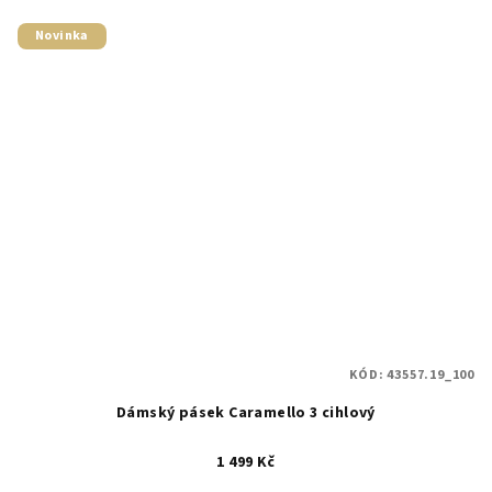
Novinka
KÓD:
43557.19_100
Dámský pásek Caramello 3 cihlový
1 499 Kč