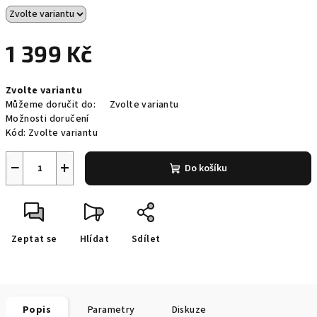
1 399 Kč
Měrná
Zvolte variantu
cena:
Můžeme doručit do:
Zvolte variantu
Možnosti doručení
Kód:
Zvolte variantu
−
+
Do košíku
Zeptat se
Hlídat
Sdílet
Popis
Parametry
Diskuze