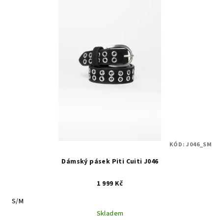
KÓD:
J046_SM
Dámský pásek Piti Cuiti J046
1 999 Kč
S/M
Skladem