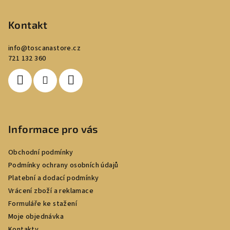
á
p
Kontakt
a
info
@
toscanastore.cz
t
721 132 360
í
Informace pro vás
Obchodní podmínky
Podmínky ochrany osobních údajů
Platební a dodací podmínky
Vrácení zboží a reklamace
Formuláře ke stažení
Moje objednávka
Kontakty