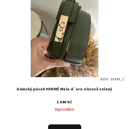
KÓD:
25395_Z
Dámský pásek HERMÉ Mela d´oro olivově zelený
1 690 Kč
Vyprodáno