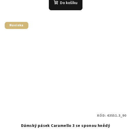
Do košíku
Novinka
KÓD:
43551.3_90
Dámský pásek Caramello 3 se sponou hnědý