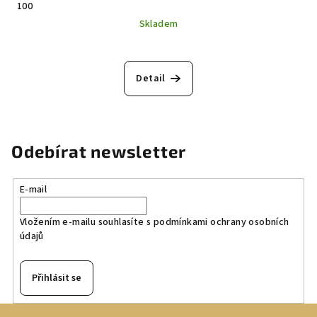
100
Skladem
Detail
Odebírat newsletter
E-mail
Vložením e-mailu souhlasíte s
podmínkami ochrany osobních
údajů
Přihlásit se
Z