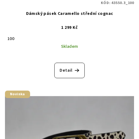
KÓD:
43550.3_100
Dámský pásek Caramello střední cognac
1 299 Kč
100
Skladem
Detail
Novinka