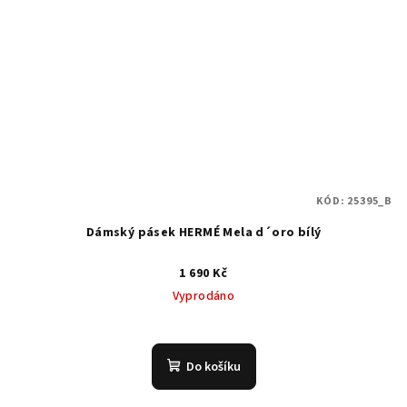
KÓD:
25395_B
Dámský pásek HERMÉ Mela d´oro bílý
1 690 Kč
Vyprodáno
Do košíku