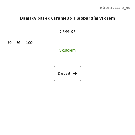
KÓD:
42555.2_90
Dámský pásek Caramello s leopardím vzorem
2 399 Kč
90
95
100
Skladem
Detail