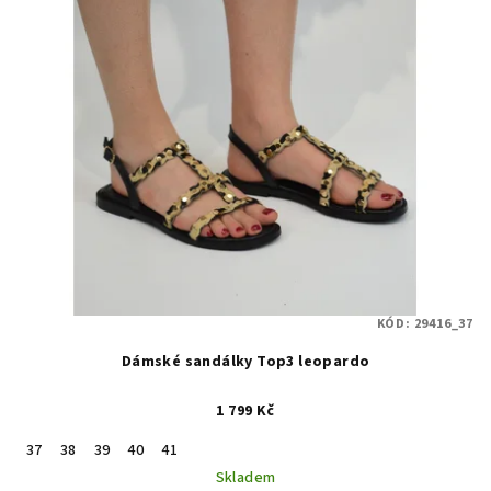
KÓD:
29416_37
Dámské sandálky Top3 leopardo
1 799 Kč
37
38
39
40
41
Skladem