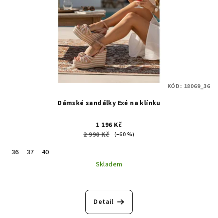
KÓD:
18069_36
Dámské sandálky Exé na klínku
1 196 Kč
2 990 Kč
(–60 %)
36
37
40
Skladem
Detail