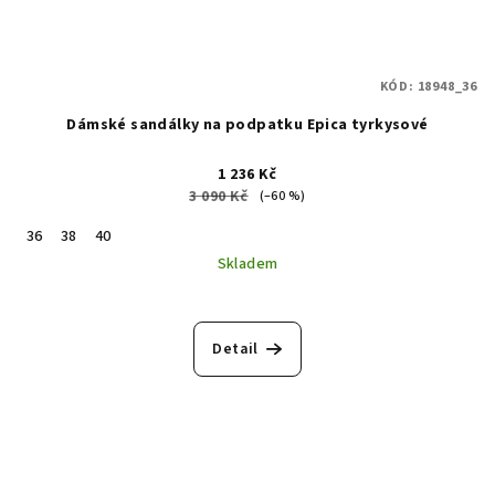
KÓD:
18948_36
Dámské sandálky na podpatku Epica tyrkysové
1 236 Kč
3 090 Kč
(–60 %)
36
38
40
Skladem
Detail