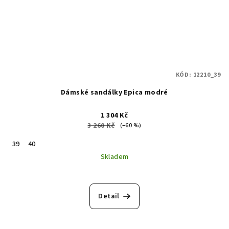
KÓD:
12210_39
Dámské sandálky Epica modré
1 304 Kč
3 260 Kč
(–60 %)
39
40
Skladem
Detail