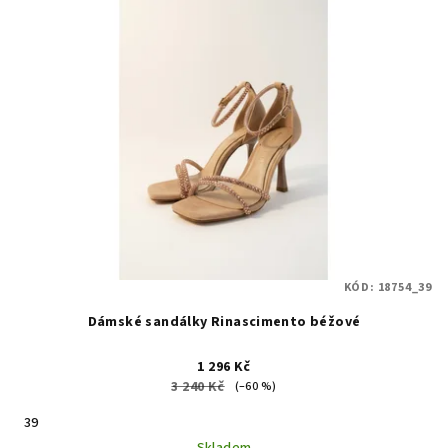
KÓD:
18754_39
Dámské sandálky Rinascimento béžové
1 296 Kč
3 240 Kč
(–60 %)
39
Skladem