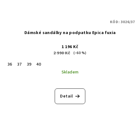
KÓD:
3026/37
Dámské sandálky na podpatku Epica fuxia
1 196 Kč
2 990 Kč
(–60 %)
36
37
39
40
Skladem
Detail