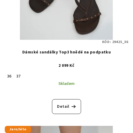
KÓD:
29425_36
Dámské sandálky Top3 hnědé na podpatku
2 099 Kč
36
37
Skladem
Detail
Jaro/léto