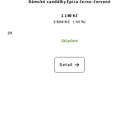
Dámské sandálky Epica černo-červené
1 140 Kč
2 850 Kč
(–60 %)
39
Skladem
Detail