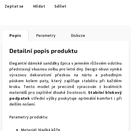
Zeptat se
Hlídat
Sdílet
Popis
Parametry
Diskuze
Detailní popis produktu
Elegantní dámské sandálky Epica v jemném růžovém odstínu
představují vkusnou volbu pro letní dny. Design obuvi vyniká
výraznou dekorativní přezkou na nártu a pohodlným
páskem kolem paty, který zajišťuje stabilitu při každém
kroku. Tento model je precizně zpracován z kvalitních
materiálů pro zajištění dlouhé životnosti.
Stabilní blokový
podpatek
střední výšky poskytuje optimální komfort i při
delším nošení.
Parametry produktu:
Materiál: hladká kůže