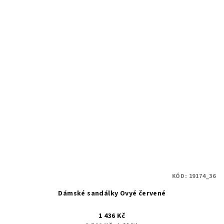
KÓD:
19174_36
Dámské sandálky Ovyé červené
1 436 Kč