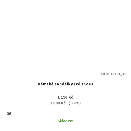
KÓD:
19301_36
Dámské sandálky Exé shoes
1 156 Kč
2 890 Kč
(–60 %)
36
Skladem