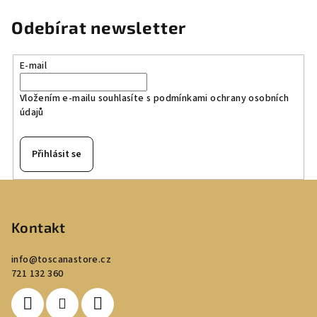
Odebírat newsletter
E-mail
Vložením e-mailu souhlasíte s
podmínkami ochrany osobních
údajů
Přihlásit se
Z
á
p
Kontakt
a
info
@
toscanastore.cz
t
721 132 360
í