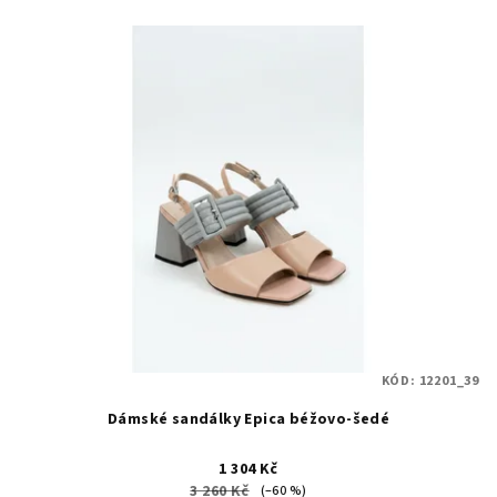
KÓD:
12201_39
Dámské sandálky Epica béžovo-šedé
1 304 Kč
3 260 Kč
(–60 %)