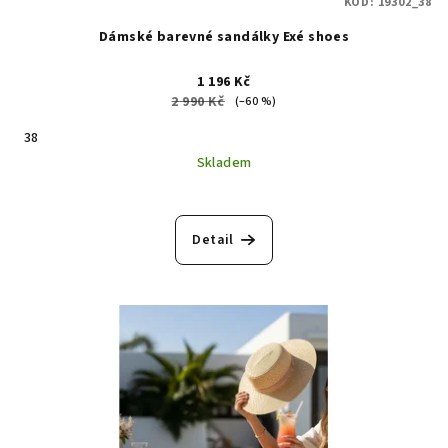
KÓD:
19302_38
Dámské barevné sandálky Exé shoes
1 196 Kč
2 990 Kč
(–60 %)
38
Skladem
Detail