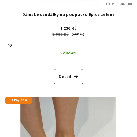
KÓD:
18947_40
Dámské sandálky na podpatku Epica zelené
1 236 Kč
3 090 Kč
(–60 %)
40
Skladem
Detail
Jaro/léto