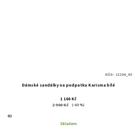
KÓD:
12206_40
Dámské sandálky na podpatku Karisma bílé
1 160 Kč
2 900 Kč
(–60 %)
40
Skladem