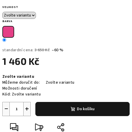
VELIKOST
BARVA
standardní cena:
3 650 Kč
–60 %
1 460 Kč
Měrná
Zvolte variantu
cena:
Můžeme doručit do:
Zvolte variantu
Možnosti doručení
Kód:
Zvolte variantu
−
+
Do košíku