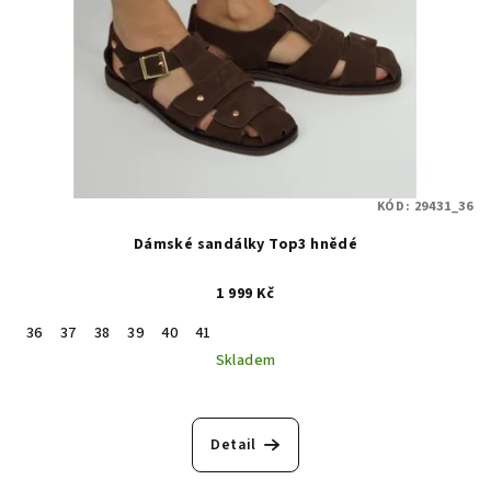
KÓD:
29431_36
Dámské sandálky Top3 hnědé
1 999 Kč
36
37
38
39
40
41
Skladem
Detail