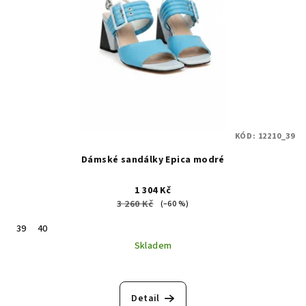
KÓD:
12210_39
Dámské sandálky Epica modré
1 304 Kč
3 260 Kč
(–60 %)
39
40
Skladem
Detail