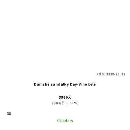
KÓD:
8338-75_38
Dámské sandálky Day-Vine bílé
396 Kč
990 Kč
(–60 %)
38
Skladem