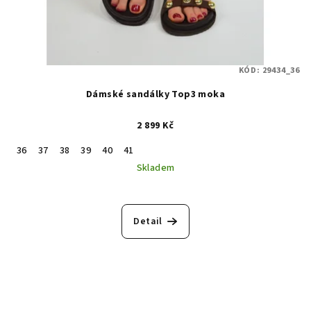
KÓD:
29434_36
Dámské sandálky Top3 moka
2 899 Kč
36
37
38
39
40
41
Skladem
Detail