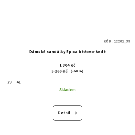
KÓD:
12201_39
Dámské sandálky Epica béžovo-šedé
1 304 Kč
3 260 Kč
(–60 %)
39
41
Skladem
Detail