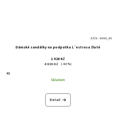
KÓD:
4440_40
Dámské sandálky na podpatku L´estrosa žluté
1 928 Kč
4 820 Kč
(–60 %)
40
Skladem
Detail