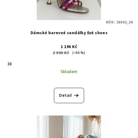
KÓD:
19302_38
Dámské barevné sandálky Exé shoes
1 196 Kč
2 990 Kč
(–60 %)
38
Skladem
Detail