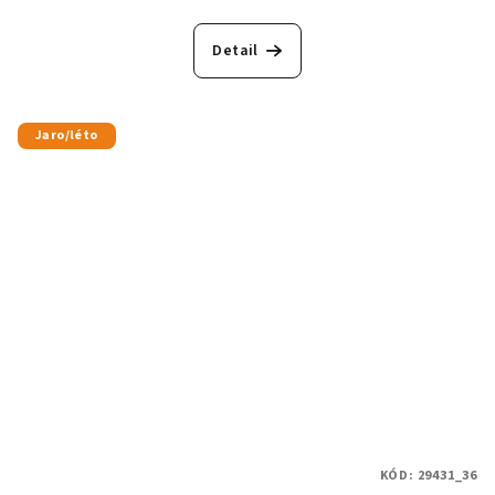
Detail
Jaro/léto
KÓD:
29431_36