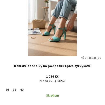
KÓD:
18948_36
Dámské sandálky na podpatku Epica tyrkysové
1 236 Kč
3 090 Kč
(–60 %)
36
38
40
Skladem