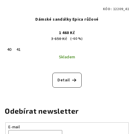
KÓD:
12209_41
Dámské sandálky Epica růžové
1 460 Kč
3 650 Kč
(–60 %)
40
41
Skladem
Detail
Odebírat newsletter
E-mail