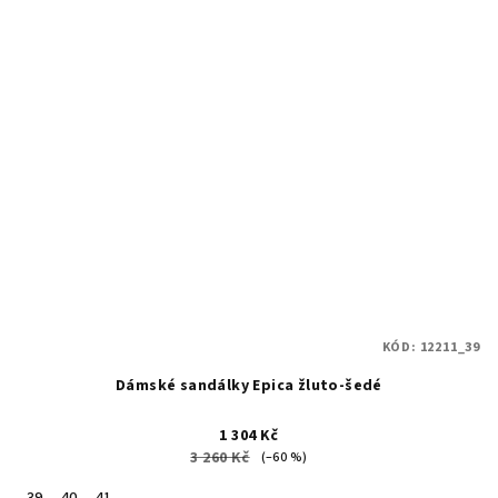
KÓD:
12211_39
Dámské sandálky Epica žluto-šedé
1 304 Kč
3 260 Kč
(–60 %)
39
40
41