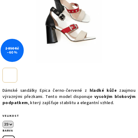
2 850 Kč
–60 %
Dámské sandálky Epica černo-červené z
hladké kůže
zaujmou
výraznými přezkami. Tento model disponuje
vysokým blokovým
podpatkem
, který zajišťuje stabilitu a elegantní vzhled.
VELIKOST
BARVA