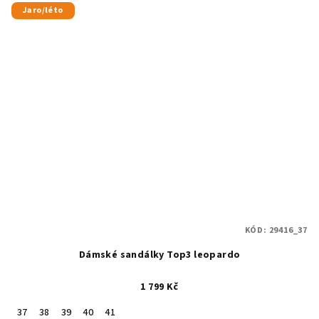
Jaro/léto
KÓD:
29416_37
Dámské sandálky Top3 leopardo
1 799 Kč
37
38
39
40
41