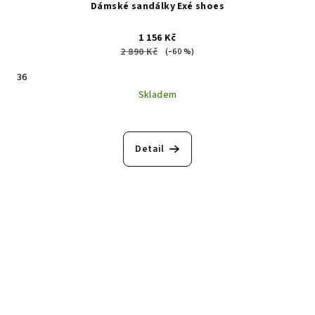
Dámské sandálky Exé shoes
1 156 Kč
2 890 Kč
(–60 %)
36
Skladem
Detail