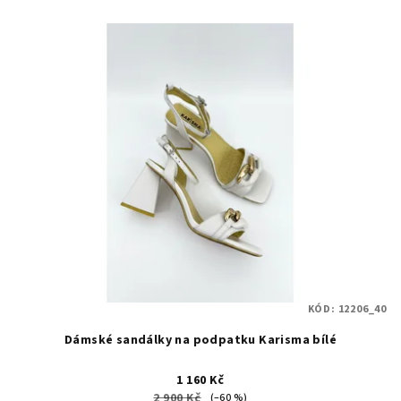
KÓD:
12206_40
Dámské sandálky na podpatku Karisma bílé
1 160 Kč
2 900 Kč
(–60 %)