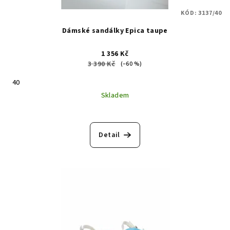
KÓD:
3137/40
Dámské sandálky Epica taupe
1 356 Kč
3 390 Kč
(–60 %)
40
Skladem
Detail