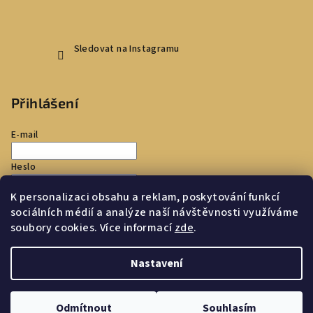
Sledovat na Instagramu
Přihlášení
E-mail
Heslo
K personalizaci obsahu a reklam, poskytování funkcí
Přihlásit se
sociálních médií a analýze naší návštěvnosti využíváme
soubory cookies. Více informací
zde
.
Nová registrace
Zapomenuté heslo
Nastavení
Copyright 2026
Toscana Store
. Všechna práva vyhrazena.
Upravit nastavení cookies
Odmítnout
Souhlasím