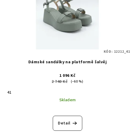
KÓD:
12212_41
Dámské sandálky na platformě šalvěj
1 096 Kč
2 740 Kč
(–60 %)
41
Skladem
Detail