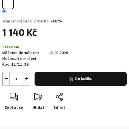
standardní cena:
2 850 Kč
–60 %
1 140 Kč
Měrná
Skladem
cena:
Můžeme doručit do:
10.08.2026
Možnosti doručení
Kód:
12711_39
−
+
Do košíku
Zeptat se
Hlídat
Sdílet