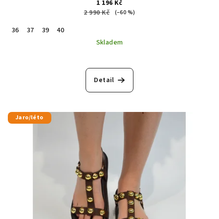
1 196 Kč
2 990 Kč
(–60 %)
36
37
39
40
Skladem
Detail
Jaro/léto