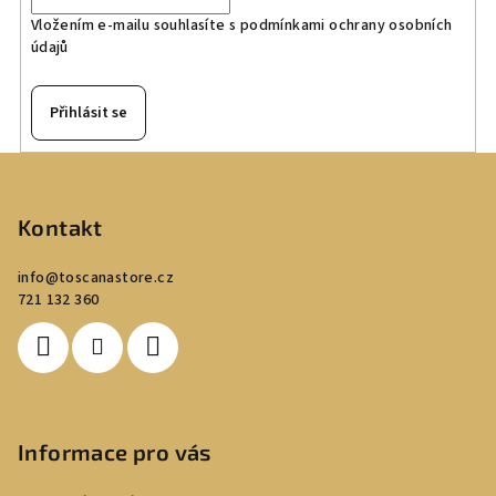
Vložením e-mailu souhlasíte s
podmínkami ochrany osobních
údajů
Přihlásit se
Z
á
p
Kontakt
a
info
@
toscanastore.cz
t
721 132 360
í
Informace pro vás