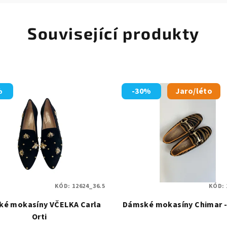
Související produkty
%
-30%
Jaro/léto
KÓD:
12624_36.5
KÓD:
é mokasíny VČELKA Carla
Dámské mokasíny Chimar -
Orti