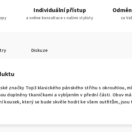
Individuální přístup
Odměny
ropy
a online konzultace s našimi stylisty
za Va
try
Diskuze
duktu
ké značky Top3 klasického pánského střihu s okrouhlou, mí
sou doplněny tkaničkami a vybíjením v přední části. Obuv m
í kousek, který se bude skvěle hodit ke všem outfitům, jsou