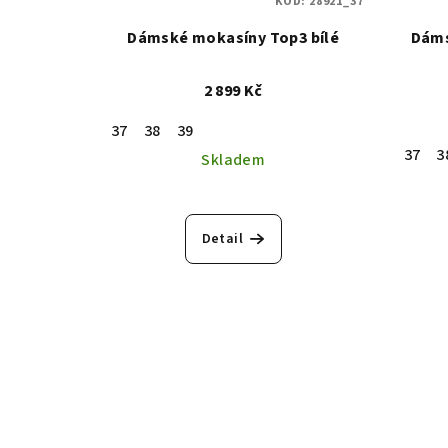
KÓD:
28921_37
Dámské mokasíny Top3 bílé
Dáms
2 899 Kč
37
38
39
37
3
Skladem
Detail