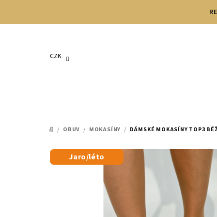
Přejít
RE
na
obsah
CZK
/
OBUV
/
MOKASÍNY
/
DÁMSKÉ MOKASÍNY TOP3 BÉ
DOMŮ
Jaro/léto