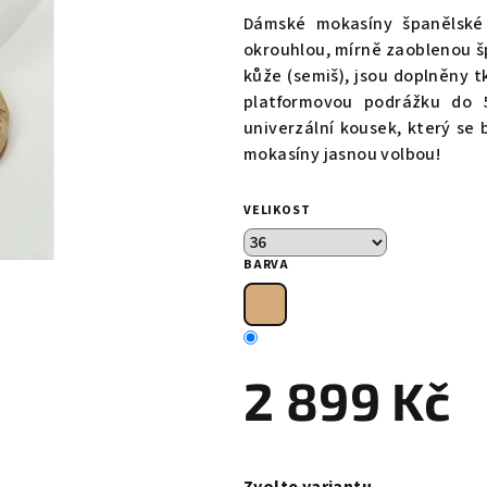
produktu
Dámské mokasíny španělské
je
okrouhlou, mírně zaoblenou š
0,0
kůže (semiš), jsou doplněny t
z
platformovou podrážku do 
5
univerzální kousek, který se 
hvězdiček.
mokasíny jasnou volbou!
VELIKOST
BARVA
2 899 Kč
Měrná
cena: