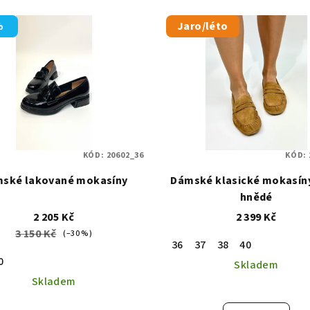
%
Jaro/léto
KÓD:
20602_36
KÓD:
ské lakované mokasíny
Dámské klasické mokasín
hnědé
2 205 Kč
2 399 Kč
3 150 Kč
(–30 %)
36
37
38
40
0
Skladem
Skladem