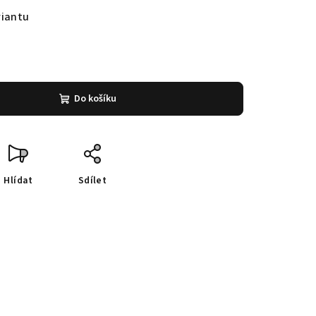
riantu
Do košíku
Hlídat
Sdílet