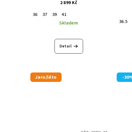
2 899 Kč
36
37
39
41
36.5
Skladem
Detail
Jaro/léto
-30