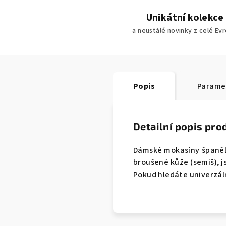
Unikátní kolekce
a neustálé novinky z celé Ev
Popis
Parame
Detailní popis pro
Dámské mokasíny španěls
broušené kůže (semiš), j
Pokud hledáte univerzáln