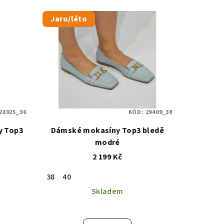
Jaro/léto
28925_36
KÓD:
29409_38
y Top3
Dámské mokasíny Top3 bledě
modré
2 199 Kč
38
40
Skladem