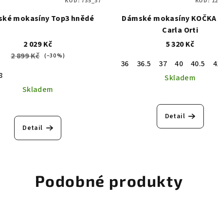
KÓD:
735_37
KÓD:
12
ké mokasíny Top3 hnědé
Dámské mokasíny KOČKA 
Carla Orti
2 029 Kč
5 320 Kč
2 899 Kč
(–30 %)
36
36.5
37
40
40.5
4
8
Skladem
Skladem
Detail
Detail
Podobné produkty