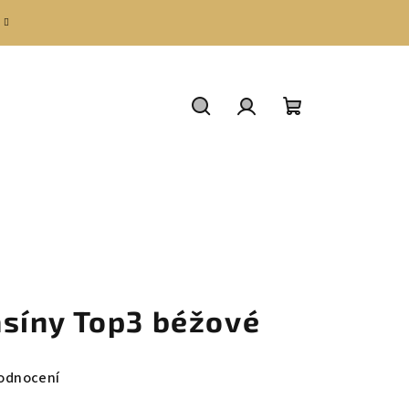
Hledat
Přihlášení
Nákupní
košík
síny Top3 béžové
odnocení