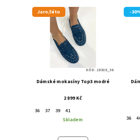
Jaro/léto
-30
KÓD:
28919_36
Dámské mokasíny Top3 modré
Dám
2 899 Kč
36
37
39
41
36
4
Skladem