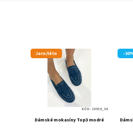
Jaro/léto
-30
KÓD:
28919_36
Dámské mokasíny Top3 modré
Dámsk