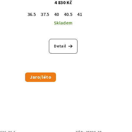
4 830 Kč
36.5
37.5
40
40.5
41
Skladem
Detail
Jaro/léto