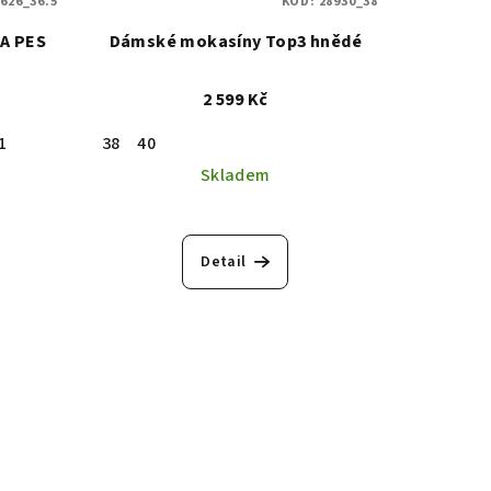
626_36.5
KÓD:
28930_38
A PES
Dámské mokasíny Top3 hnědé
2 599 Kč
1
38
40
Skladem
Detail