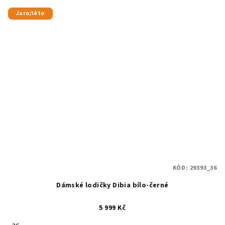
Jaro/léto
KÓD:
29393_36
Dámské lodičky Dibia bílo-černé
5 999 Kč