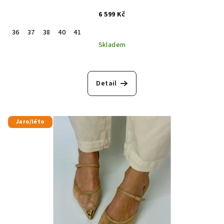
6 599 Kč
36
37
38
40
41
Skladem
Detail
Jaro/léto