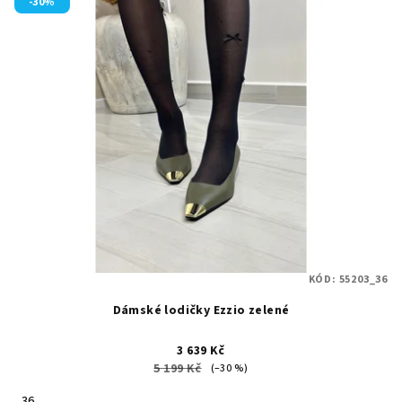
-30%
KÓD:
55203_36
Dámské lodičky Ezzio zelené
3 639 Kč
5 199 Kč
(–30 %)
36