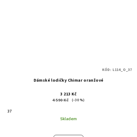
KÓD:
L114_O_37
Dámské lodičky Chimar oranžové
3 213 Kč
4 590 Kč
(–30 %)
37
Skladem
Průměrné
hodnocení