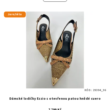
Jaro/léto
KÓD:
29394_36
Dámské lodičky Ezzio s otevřenou patou hnědé cuero
7 799 Kč