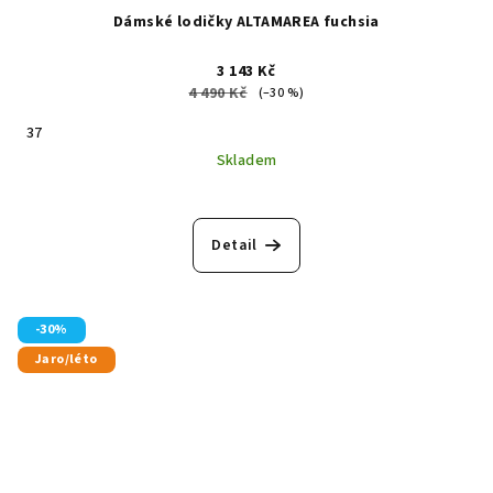
Dámské lodičky ALTAMAREA fuchsia
3 143 Kč
4 490 Kč
(–30 %)
37
Skladem
Detail
-30%
Jaro/léto