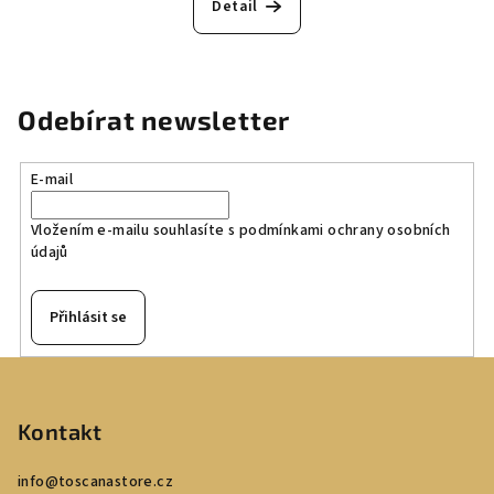
Detail
Odebírat newsletter
E-mail
Vložením e-mailu souhlasíte s
podmínkami ochrany osobních
údajů
Přihlásit se
Z
á
p
Kontakt
a
info
@
toscanastore.cz