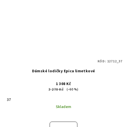
KÓD:
12712_37
Dámské lodičky Epica limetkové
1 308 Kč
3 270 Kč
(–60 %)
37
Skladem