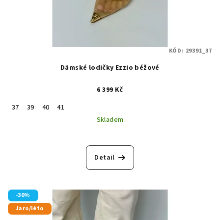
KÓD:
29391_37
Dámské lodičky Ezzio béžové
6 399 Kč
37
39
40
41
Skladem
Detail
-30%
Jaro/léto