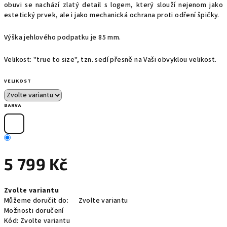
obuvi se nachází zlatý detail s logem, který slouží nejenom jako
estetický prvek, ale i jako mechanická ochrana proti odření špičky.
Výška jehlového podpatku je 85 mm.
Velikost: "true to size", tzn. sedí přesně na Vaši obvyklou velikost.
VELIKOST
BARVA
5 799 Kč
Měrná
Zvolte variantu
cena:
Můžeme doručit do:
Zvolte variantu
Možnosti doručení
Kód:
Zvolte variantu