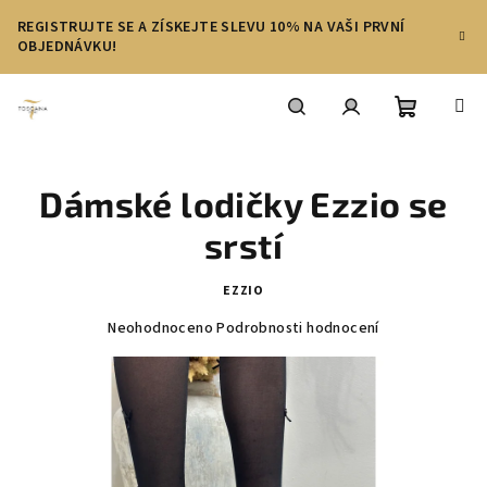
Přejít
REGISTRUJTE SE A ZÍSKEJTE SLEVU 10% NA VAŠI PRVNÍ
na
OBJEDNÁVKU!
obsah
Nákupní
Hledat
Přihlášení
Dámské lodičky Ezzio se
košík
srstí
EZZIO
Průměrné
Neohodnoceno
Podrobnosti hodnocení
hodnocení
produktu
je
0,0
z
5
hvězdiček.