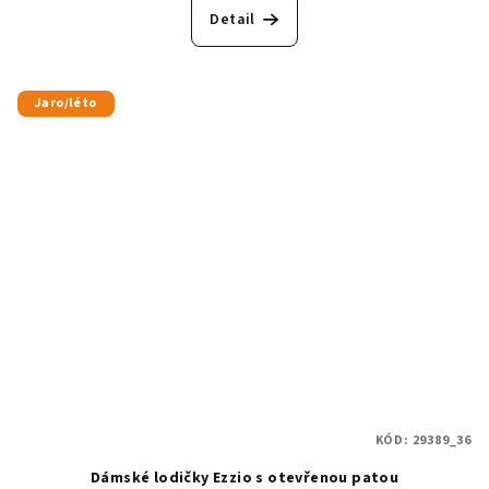
produktu
Detail
je
5,0
z
5
Jaro/léto
hvězdiček.
KÓD:
29389_36
Dámské lodičky Ezzio s otevřenou patou