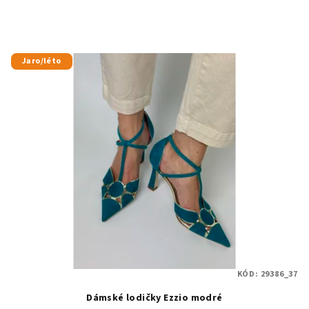
Jaro/léto
KÓD:
29386_37
Dámské lodičky Ezzio modré