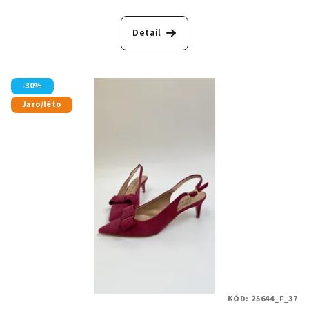
Detail
-30%
Jaro/léto
KÓD:
25644_F_37