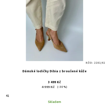
KÓD:
2281/41
Dámské lodičky Dibia z broušené kůže
3 499 Kč
4 999 Kč
(–30 %)
41
Skladem