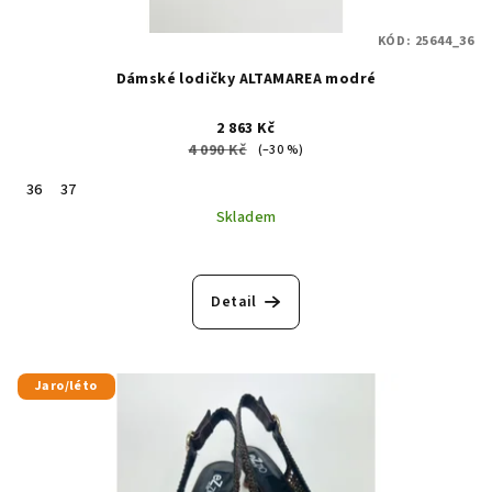
KÓD:
25644_36
Dámské lodičky ALTAMAREA modré
2 863 Kč
4 090 Kč
(–30 %)
36
37
Skladem
Detail
Jaro/léto