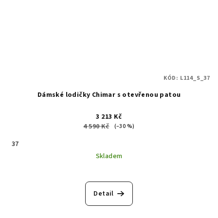
KÓD:
L114_S_37
Dámské lodičky Chimar s otevřenou patou
3 213 Kč
4 590 Kč
(–30 %)
37
Skladem
Detail