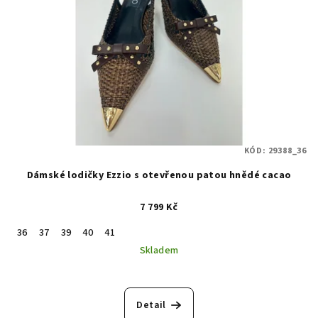
KÓD:
29388_36
Dámské lodičky Ezzio s otevřenou patou hnědé cacao
7 799 Kč
36
37
39
40
41
Skladem
Detail