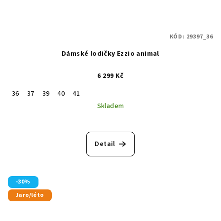
KÓD:
29397_36
Dámské lodičky Ezzio animal
6 299 Kč
36
37
39
40
41
Skladem
Detail
-30%
Jaro/léto