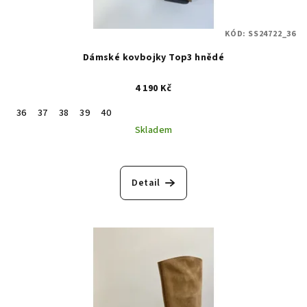
KÓD:
SS24722_36
Dámské kovbojky Top3 hnědé
4 190 Kč
36
37
38
39
40
Skladem
Detail