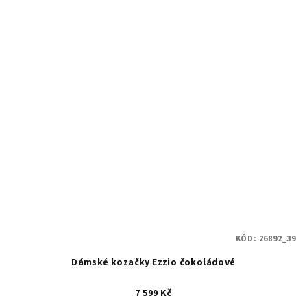
z
5
hvězdiček.
KÓD:
26892_39
Dámské kozačky Ezzio čokoládové
7 599 Kč