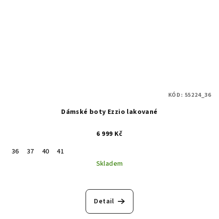
KÓD:
55224_36
Dámské boty Ezzio lakované
6 999 Kč
36
37
40
41
Skladem
Průměrné
hodnocení
produktu
Detail
je
5,0