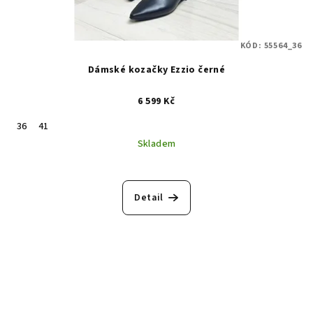
KÓD:
55564_36
Dámské kozačky Ezzio černé
6 599 Kč
36
41
Skladem
Průměrné
hodnocení
produktu
Detail
je
5,0
z
5
hvězdiček.