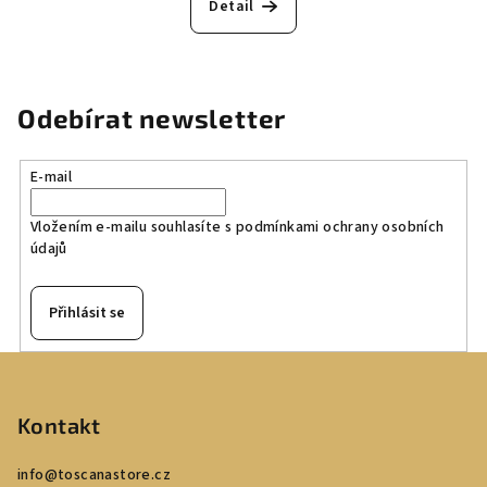
Detail
Odebírat newsletter
E-mail
Vložením e-mailu souhlasíte s
podmínkami ochrany osobních
údajů
Přihlásit se
Z
á
p
Kontakt
a
info
@
toscanastore.cz