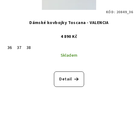
KÓD:
20849_36
Dámské kovbojky Toscana - VALENCIA
4 890 Kč
36
37
38
Skladem
Detail