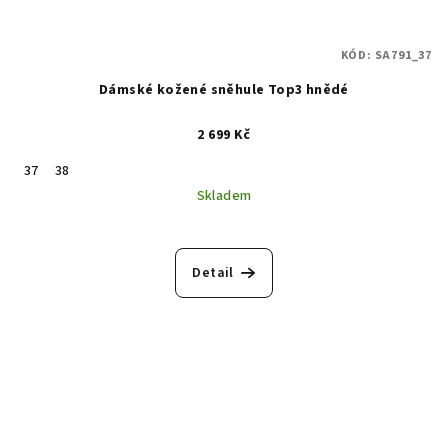
KÓD:
SA791_37
Dámské kožené sněhule Top3 hnědé
2 699 Kč
37
38
Skladem
Detail