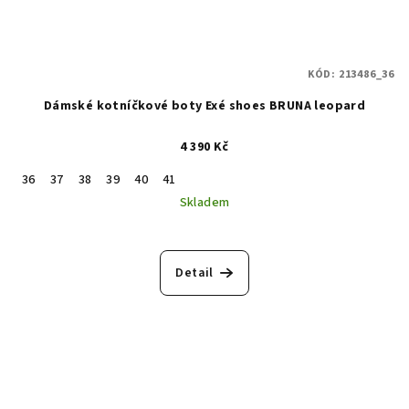
KÓD:
213486_36
Dámské kotníčkové boty Exé shoes BRUNA leopard
4 390 Kč
36
37
38
39
40
41
Skladem
Detail