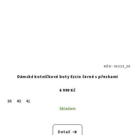
KÓD:
55213_36
Dámské kotníčkové boty Ezzio černé s přezkami
6 999 Kč
36
40
41
Skladem
Detail