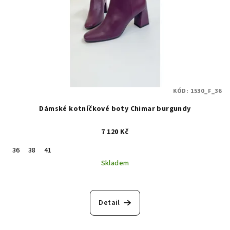
KÓD:
1530_F_36
Dámské kotníčkové boty Chimar burgundy
7 120 Kč
36
38
41
Skladem
Detail