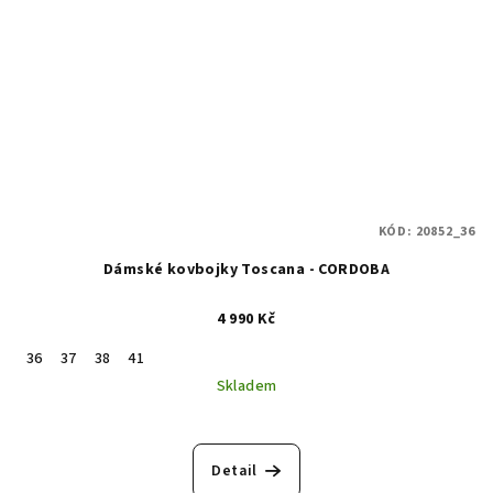
KÓD:
20852_36
Dámské kovbojky Toscana - CORDOBA
4 990 Kč
36
37
38
41
Skladem
Detail