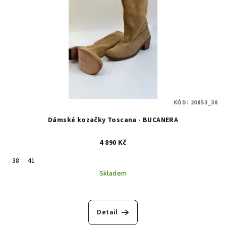
KÓD:
20853_38
Dámské kozačky Toscana - BUCANERA
4 890 Kč
38
41
Skladem
Detail