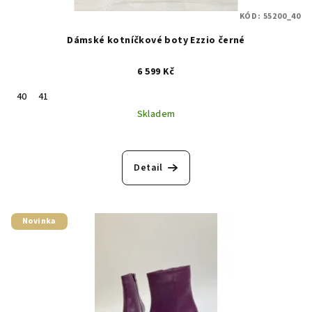
KÓD:
55200_40
Dámské kotníčkové boty Ezzio černé
6 599 Kč
40
41
Skladem
Detail
Novinka