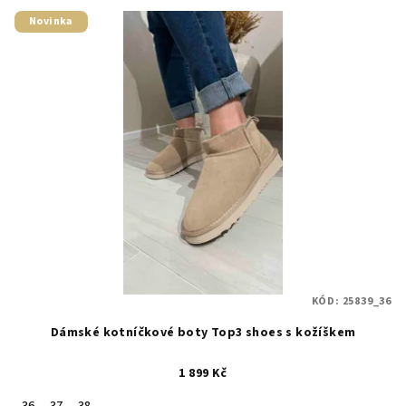
Novinka
KÓD:
25839_36
Dámské kotníčkové boty Top3 shoes s kožíškem
1 899 Kč