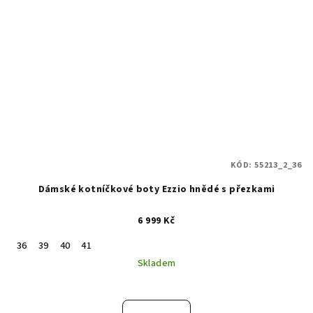
KÓD:
55213_2_36
Dámské kotníčkové boty Ezzio hnědé s přezkami
6 999 Kč
36
39
40
41
Skladem