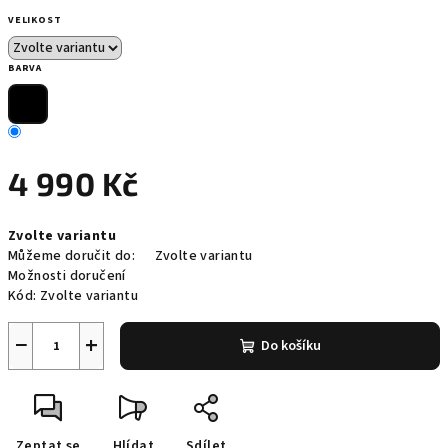
VELIKOST
BARVA
4 990 Kč
Měrná
Zvolte variantu
cena:
Můžeme doručit do:
Zvolte variantu
Možnosti doručení
Kód:
Zvolte variantu
−
+
Do košíku
Zeptat se
Hlídat
Sdílet