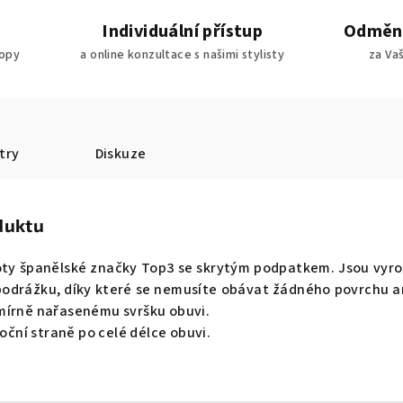
Individuální přístup
Odměny
ropy
a online konzultace s našimi stylisty
za Va
try
Diskuze
duktu
ty španělské značky Top3 se skrytým podpatkem. Jsou vyro
 podrážku, díky které se nemusíte obávat žádného povrchu a
mírně nařasenému svršku obuvi.
boční straně po celé délce obuvi.