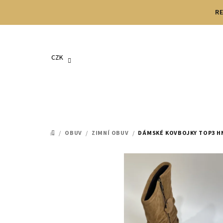
Přejít
RE
na
obsah
CZK
/
OBUV
/
ZIMNÍ OBUV
/
DÁMSKÉ KOVBOJKY TOP3 H
DOMŮ