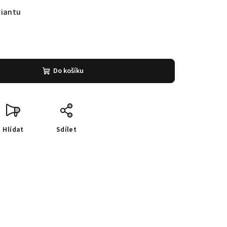
riantu
Do košíku
Hlídat
Sdílet