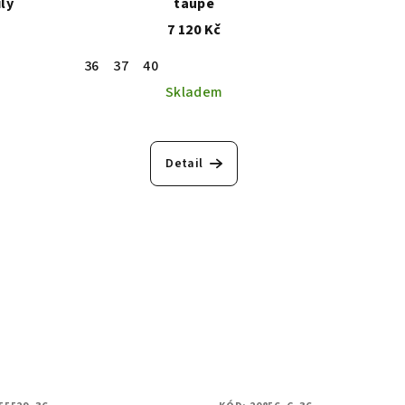
ly
taupe
7 120 Kč
36
37
40
Skladem
Detail