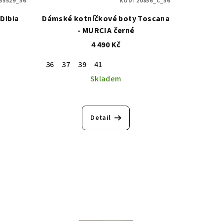
55529_36
KÓD:
20856_C_36
Dibia
Dámské kotníčkové boty Toscana
- MURCIA černé
4 490 Kč
36
37
39
41
Skladem
í
Detail
.