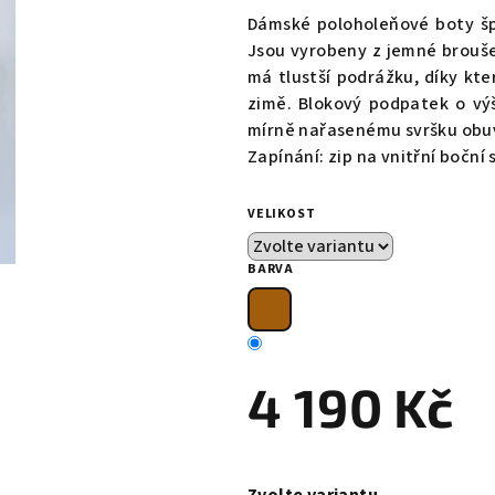
produktu
Dámské poloholeňové boty š
je
Jsou vyrobeny z jemné brouš
0,0
má tlustší podrážku, díky kt
z
zimě. Blokový podpatek o vý
5
mírně nařasenému svršku obu
hvězdiček.
Zapínání: zip na vnitřní boční
VELIKOST
BARVA
4 190 Kč
Měrná
cena: