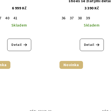
shoes se zlatými detai
6 999 Kč
3 390 Kč
7
40
41
36
37
38
39
Skladem
Skladem
Průměrné
hodnocení
Detail
Detail
produktu
je
5,0
z
nka
Novinka
5
hvězdiček.