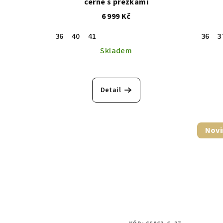
černé s přezkami
6 999 Kč
36
40
41
36
3
Skladem
Detail
Novi