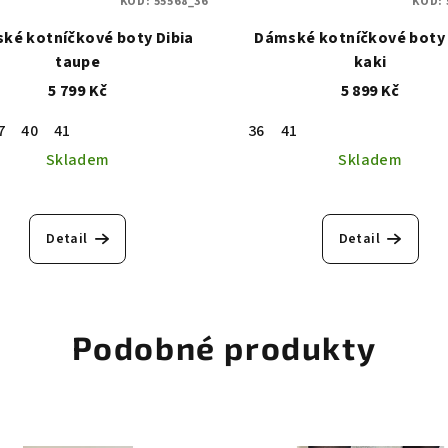
KÓD:
55568_36
KÓD:
ké kotníčkové boty Dibia
Dámské kotníčkové boty 
taupe
kaki
5 799 Kč
5 899 Kč
7
40
41
36
41
Skladem
Skladem
Průměrné
hodnocen
Detail
Detail
produktu
je
5,0
z
Podobné produkty
5
hvězdiček