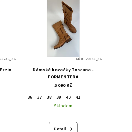
55236_36
KÓD:
20851_36
Ezzio
Dámské kozačky Toscana -
FORMENTERA
5 090 Kč
36
37
38
39
40
41
Skladem
Detail