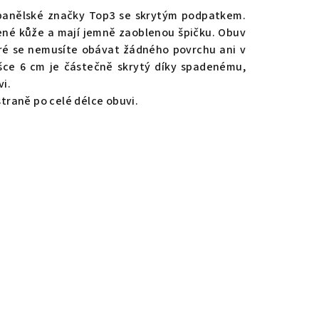
panělské značky Top3 se skrytým podpatkem.
ené kůže a mají jemně zaoblenou špičku. Obuv
eré se nemusíte obávat žádného povrchu ani v
šce 6 cm je částečně skrytý díky spadenému,
vi.
 straně po celé délce obuvi.