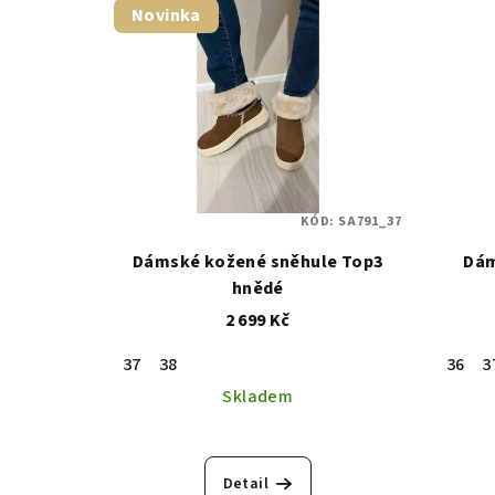
Novinka
KÓD:
SA791_37
Dámské kožené sněhule Top3
Dám
hnědé
2 699 Kč
37
38
36
3
Skladem
Detail