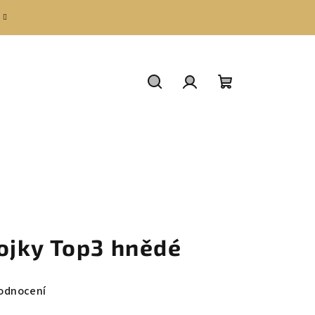
Hledat
Přihlášení
Nákupní
košík
jky Top3 hnědé
odnocení