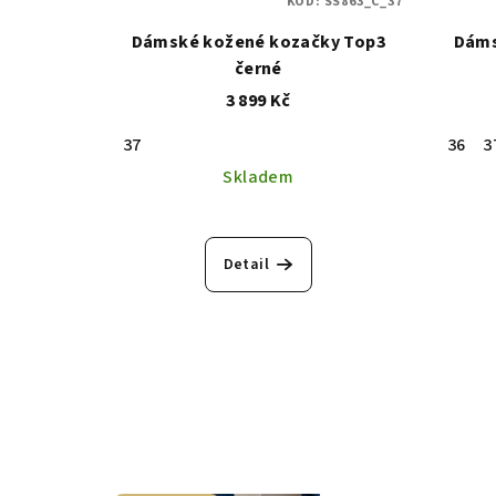
KÓD:
SS863_C_37
Dámské kožené kozačky Top3
Dáms
černé
3 899 Kč
37
36
3
Skladem
Detail