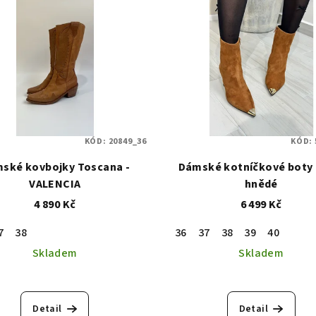
KÓD:
20849_36
KÓD:
ské kovbojky Toscana -
Dámské kotníčkové boty 
VALENCIA
hnědé
4 890 Kč
6 499 Kč
7
38
36
37
38
39
40
Skladem
Skladem
Detail
Detail