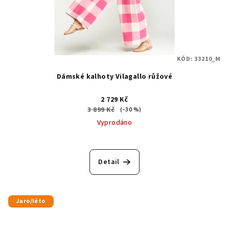
KÓD:
33210_M
Dámské kalhoty Vilagallo růžové
2 729 Kč
3 899 Kč
(–30 %)
Vyprodáno
Detail
Jaro/léto