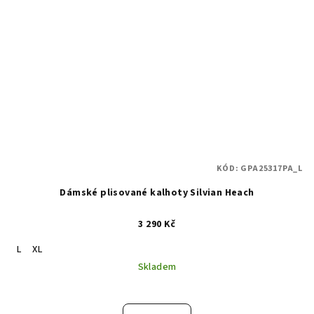
KÓD:
GPA25317PA_L
Dámské plisované kalhoty Silvian Heach
3 290 Kč
L
XL
Skladem