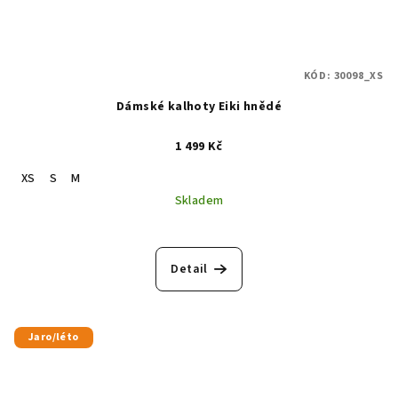
KÓD:
30098_XS
Dámské kalhoty Eiki hnědé
1 499 Kč
XS
S
M
Skladem
Detail
Jaro/léto