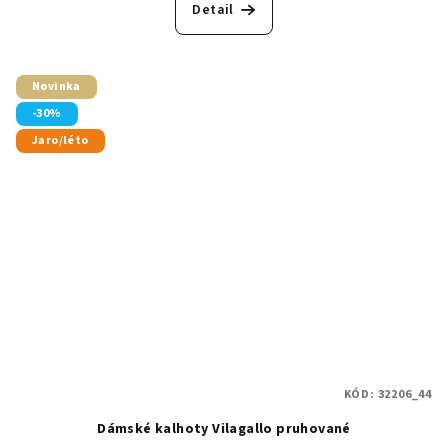
Detail
Novinka
-30%
Jaro/léto
KÓD:
32206_44
Dámské kalhoty Vilagallo pruhované