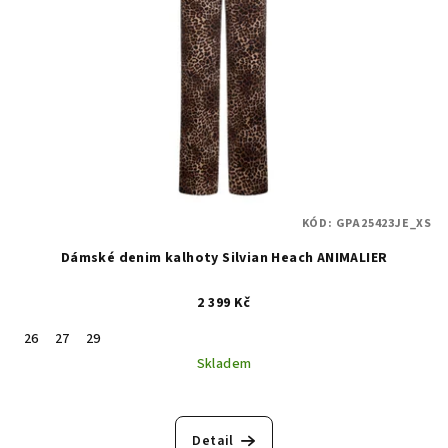
KÓD:
GPA25423JE_XS
Dámské denim kalhoty Silvian Heach ANIMALIER
2 399 Kč
26
27
29
Skladem
Detail