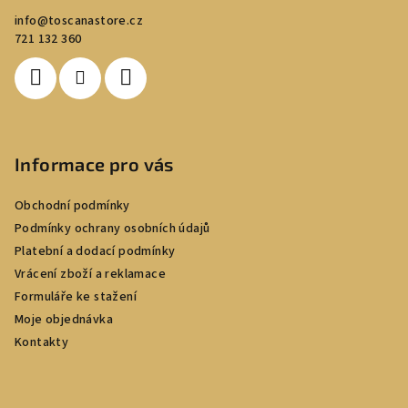
a
info
@
toscanastore.cz
t
721 132 360
í
Informace pro vás
Obchodní podmínky
Podmínky ochrany osobních údajů
Platební a dodací podmínky
Vrácení zboží a reklamace
Formuláře ke stažení
Moje objednávka
Kontakty