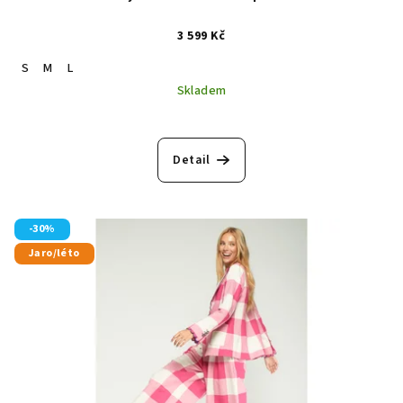
3 599 Kč
S
M
L
Skladem
Detail
-30%
Jaro/léto