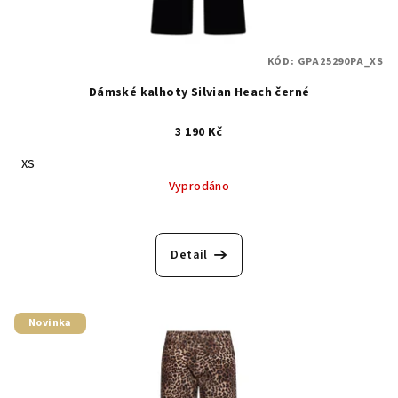
KÓD:
GPA25290PA_XS
Dámské kalhoty Silvian Heach černé
3 190 Kč
XS
Vyprodáno
Detail
Novinka