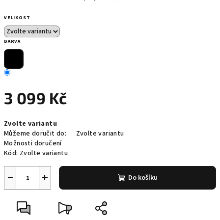
VELIKOST
BARVA
3 099 Kč
Měrná
Zvolte variantu
cena:
Můžeme doručit do:
Zvolte variantu
Možnosti doručení
Kód:
Zvolte variantu
−
+
Do košíku