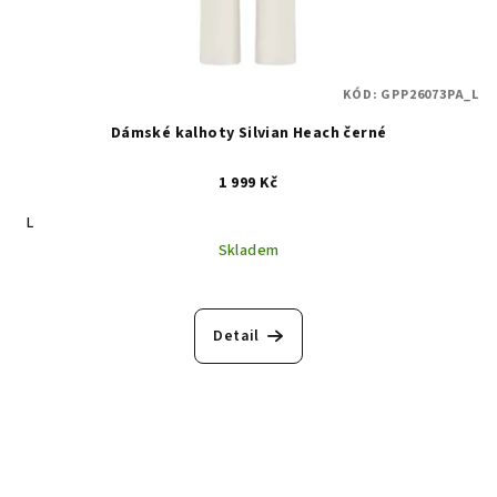
KÓD:
GPP26073PA_L
Dámské kalhoty Silvian Heach černé
1 999 Kč
L
Skladem
Detail