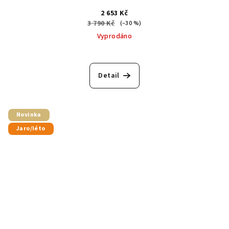
2 653 Kč
3 790 Kč
(–30 %)
Vyprodáno
Detail
Novinka
Jaro/léto