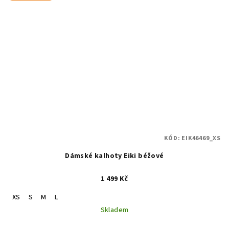
KÓD:
EIK46469_XS
Dámské kalhoty Eiki béžové
1 499 Kč
XS
S
M
L
Skladem