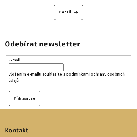
Detail
Odebírat newsletter
E-mail
Vložením e-mailu souhlasíte s
podmínkami ochrany osobních
údajů
Přihlásit se
Z
á
p
Kontakt