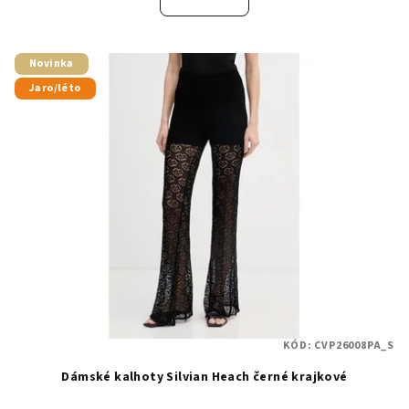
Novinka
Jaro/léto
KÓD:
CVP26008PA_S
Dámské kalhoty Silvian Heach černé krajkové