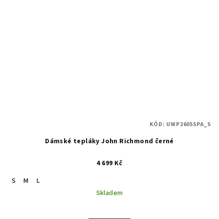
KÓD:
UWP26055PA_S
Dámské tepláky John Richmond černé
4 699 Kč
S
M
L
Skladem