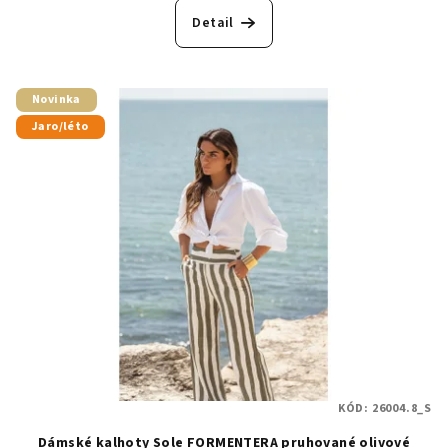
Detail
Novinka
Jaro/léto
KÓD:
26004.8_S
Dámské kalhoty Sole FORMENTERA pruhované olivové