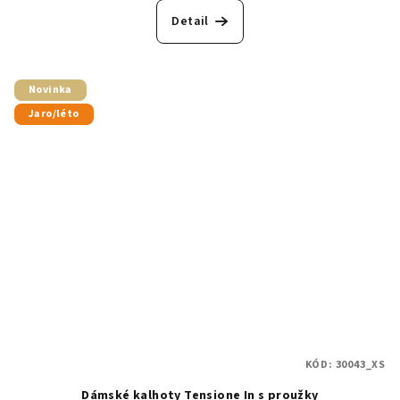
Detail
Novinka
Jaro/léto
KÓD:
30043_XS
Dámské kalhoty Tensione In s proužky