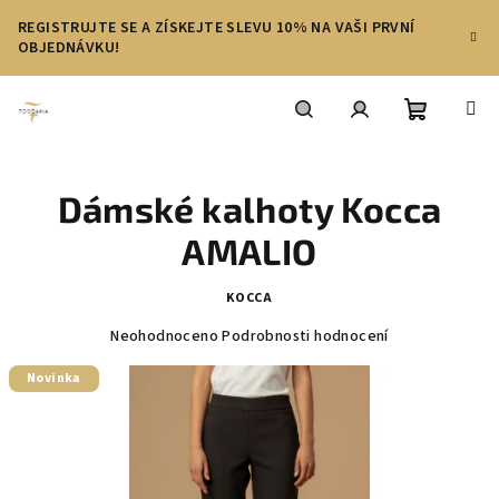
Přejít
REGISTRUJTE SE A ZÍSKEJTE SLEVU 10% NA VAŠI PRVNÍ
na
OBJEDNÁVKU!
obsah
Nákupní
Hledat
Přihlášení
Dámské kalhoty Kocca
košík
AMALIO
KOCCA
Průměrné
Neohodnoceno
Podrobnosti hodnocení
hodnocení
produktu
Novinka
je
0,0
z
5
hvězdiček.