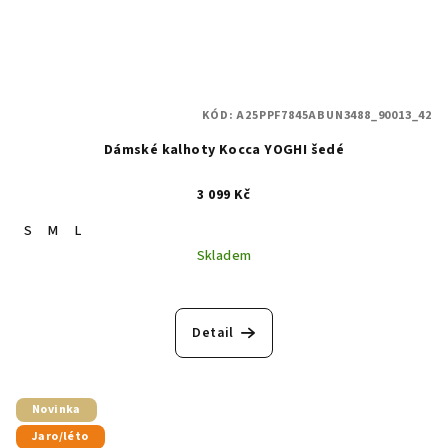
KÓD:
A25PPF7845ABUN3488_90013_42
Dámské kalhoty Kocca YOGHI šedé
3 099 Kč
S
M
L
Skladem
Detail
Novinka
Jaro/léto