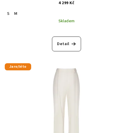
4 299 Kč
S
M
Skladem
Detail
Jaro/léto