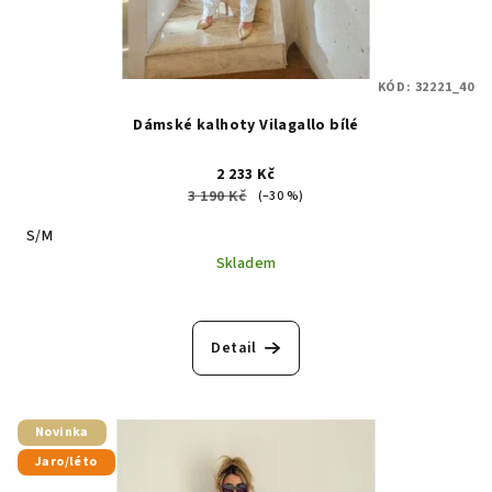
KÓD:
32221_40
Dámské kalhoty Vilagallo bílé
2 233 Kč
3 190 Kč
(–30 %)
S/M
Skladem
Detail
Novinka
Jaro/léto