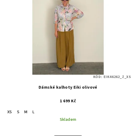
KÓD:
EIK46262_Z_XS
Dámské kalhoty Eiki olivové
1 699 Kč
XS
S
M
L
Skladem