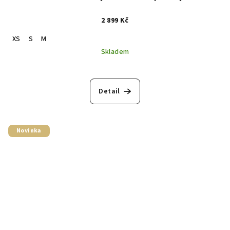
2 899 Kč
XS
S
M
Skladem
Detail
Novinka