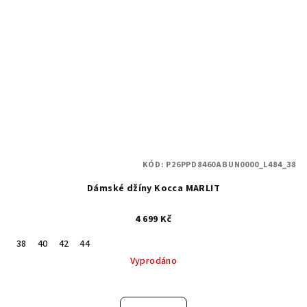
KÓD:
P26PPD8460ABUN0000_L484_38
Dámské džíny Kocca MARLIT
4 699 Kč
38
40
42
44
Vyprodáno