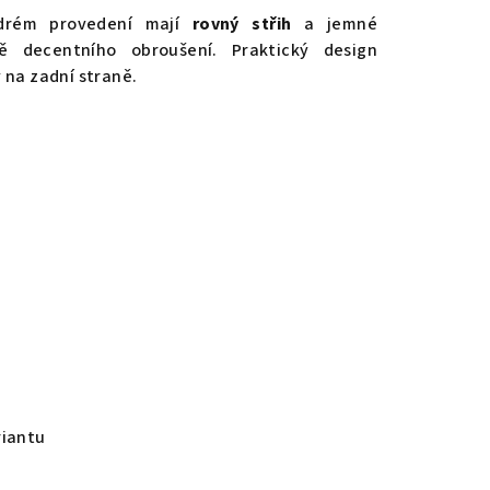
drém provedení mají
rovný střih
a jemné
ě decentního obroušení. Praktický design
 na zadní straně.
riantu