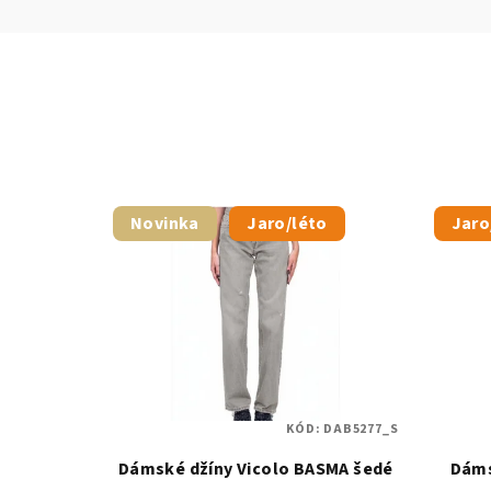
Novinka
Jaro/léto
Jaro
KÓD:
DAB5277_S
Dámské džíny Vicolo BASMA šedé
Dáms