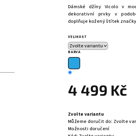
produktu
Dámské džíny Vicolo v mo
je
dekorativní prvky v podob
0,0
doplňuje kožený štítek značky
z
5
VELIKOST
hvězdiček.
BARVA
4 499 Kč
Měrná
cena:
Zvolte variantu
Můžeme doručit do:
Zvolte va
Možnosti doručení