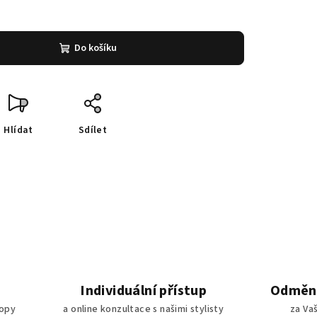
Do košíku
Hlídat
Sdílet
Individuální přístup
Odměny
ropy
a online konzultace s našimi stylisty
za Va