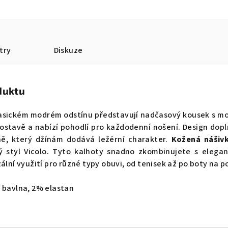
try
Diskuze
duktu
lasickém modrém odstínu představují nadčasový kousek s mo
postavě a nabízí pohodlí pro každodenní nošení. Design do
ně, který džínám dodává ležérní charakter.
Kožená nášiv
ý styl Vicolo. Tyto kalhoty snadno zkombinujete s elega
zální využití pro různé typy obuvi, od tenisek až po boty na 
 bavlna, 2% elastan