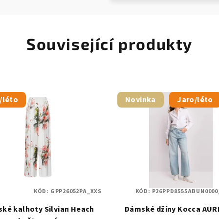
Související produkty
/léto
Novinka
Jaro/léto
KÓD:
GPP26052PA_XXS
KÓD:
P26PPD8555ABUN0000
ké kalhoty Silvian Heach
Dámské džíny Kocca AU