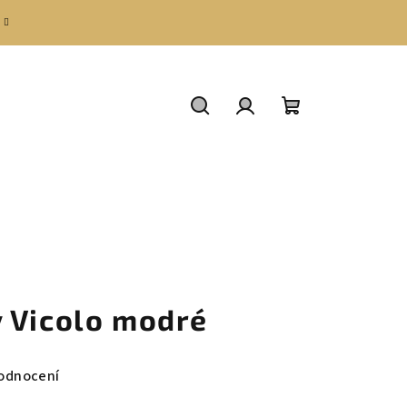
Hledat
Přihlášení
Nákupní
košík
 Vicolo modré
odnocení