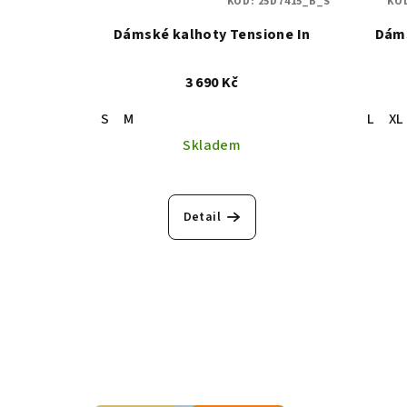
KÓD:
25D7415_B_S
KÓ
Dámské kalhoty Tensione In
Dáms
3 690 Kč
S
M
L
XL
Skladem
Detail