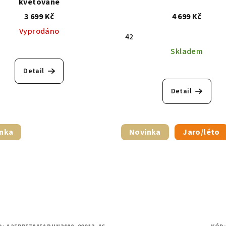
květované
3 699 Kč
4 699 Kč
Vyprodáno
42
Skladem
Detail
Detail
nka
Novinka
Jaro/léto