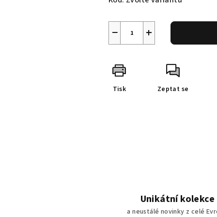
Kód:
Zvolte variantu
−
+
Tisk
Zeptat se
Unikátní kolekce
a neustálé novinky z celé Ev