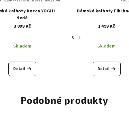
D:
A25PPF7845ABUN3488_90013_46
KÓD
ké kalhoty Kocca YOGHI
Dámské kalhoty Eiki h
šedé
3 099 Kč
1 499 Kč
S
L
Skladem
Skladem
Detail
Detail
Podobné produkty