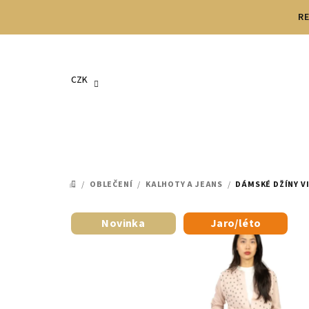
Přejít
RE
na
obsah
CZK
/
OBLEČENÍ
/
KALHOTY A JEANS
/
DÁMSKÉ DŽÍNY V
DOMŮ
Novinka
Jaro/léto