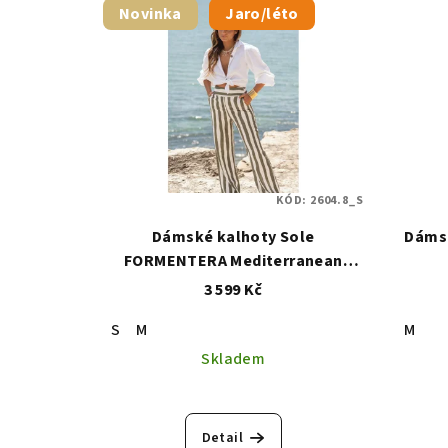
Novinka
Jaro/léto
KÓD:
2604.8_S
Dámské kalhoty Sole
Dáms
FORMENTERA Mediterranean
Stripes
3 599 Kč
S
M
M
Skladem
Detail