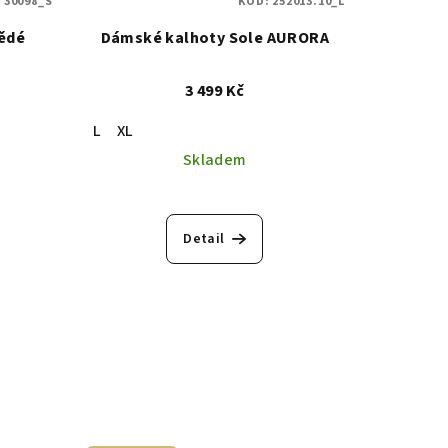
:
30098_S
KÓD:
252013.10_L
nědé
Dámské kalhoty Sole AURORA
3 499 Kč
L
XL
Skladem
Detail