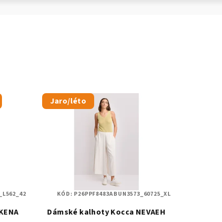
Jaro/léto
_L562_42
KÓD:
P26PPF8483ABUN3573_60725_XL
RKENA
Dámské kalhoty Kocca NEVAEH