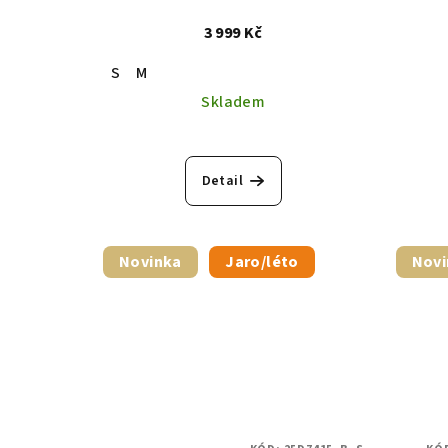
3 999 Kč
S
M
Skladem
Detail
Novinka
Jaro/léto
Novi