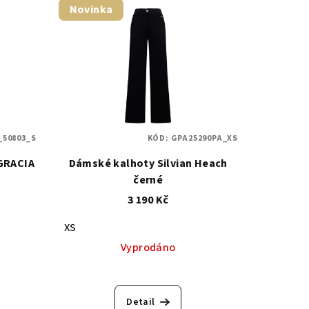
Novinka
_50803_S
KÓD:
GPA25290PA_XS
GRACIA
Dámské kalhoty Silvian Heach
černé
3 190 Kč
XS
Vyprodáno
Detail