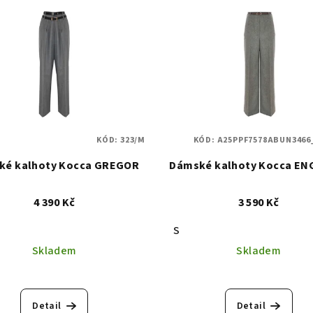
KÓD:
323/M
KÓD:
A25PPF7578ABUN3466
ké kalhoty Kocca GREGOR
Dámské kalhoty Kocca EN
4 390 Kč
3 590 Kč
S
Skladem
Skladem
Detail
Detail