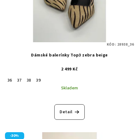
KÓD:
28938_36
Dámské balerínky Top3 zebra beige
2 499 Kč
36
37
38
39
Skladem
Detail
-30%