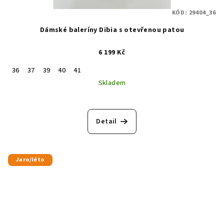
KÓD:
29404_36
Dámské baleríny Dibia s otevřenou patou
6 199 Kč
36
37
39
40
41
Skladem
Detail
Jaro/léto