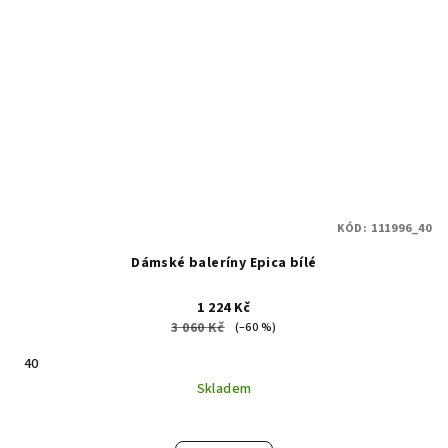
KÓD:
111996_40
Dámské baleríny Epica bílé
1 224 Kč
3 060 Kč
(–60 %)
40
Skladem