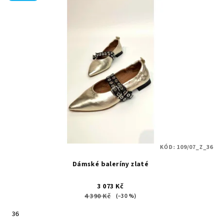
KÓD:
109/07_Z_36
Dámské baleríny zlaté
3 073 Kč
4 390 Kč
(–30 %)
36