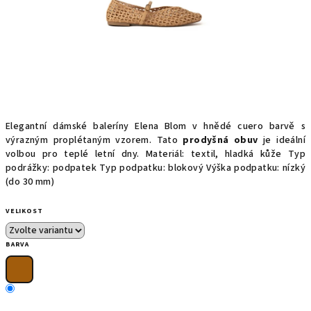
Elegantní dámské baleríny Elena Blom v hnědé cuero barvě s
výrazným proplétaným vzorem. Tato
prodyšná obuv
je ideální
volbou pro teplé letní dny. Materiál: textil, hladká kůže Typ
podrážky: podpatek Typ podpatku: blokový Výška podpatku: nízký
(do 30 mm)
VELIKOST
BARVA