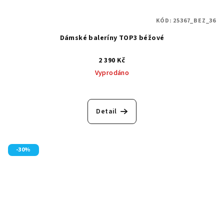
KÓD:
25367_BEZ_36
Dámské baleríny TOP3 béžové
2 390 Kč
Vyprodáno
Detail
-30%