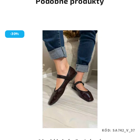
Podobné produkty
-30%
KÓD:
SA742_V_37