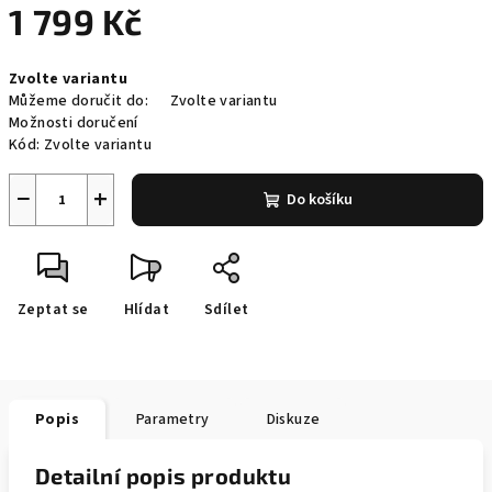
1 799 Kč
Měrná
Zvolte variantu
cena:
Můžeme doručit do:
Zvolte variantu
Možnosti doručení
Kód:
Zvolte variantu
−
+
Do košíku
Zeptat se
Hlídat
Sdílet
Popis
Parametry
Diskuze
Detailní popis produktu