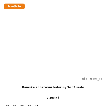
Jaro/léto
KÓD:
28923_37
Dámské sportovní baleríny Top3 šedé
2 499 Kč