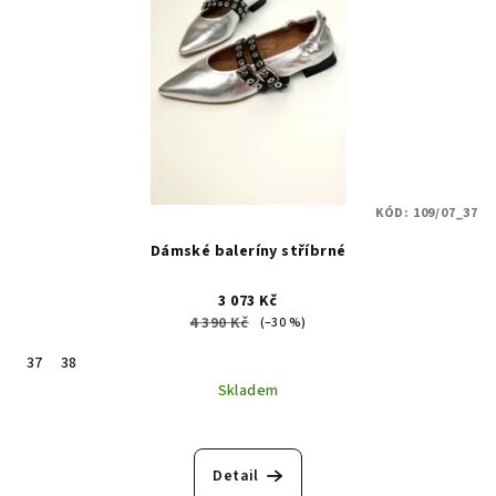
KÓD:
109/07_37
Dámské baleríny stříbrné
3 073 Kč
4 390 Kč
(–30 %)
37
38
Skladem
Detail