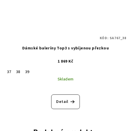
KÓD:
SA767_38
Dámské baleríny Top3 s vybíjenou přezkou
1 869 Kč
37
38
39
Skladem
Detail