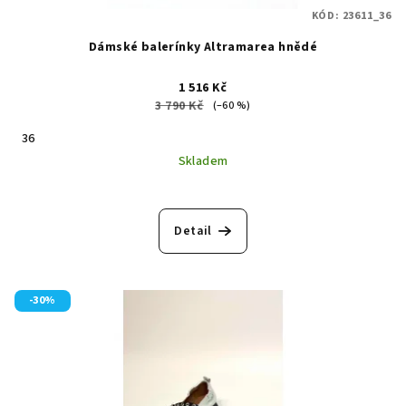
KÓD:
23611_36
Dámské balerínky Altramarea hnědé
1 516 Kč
3 790 Kč
(–60 %)
36
Skladem
Detail
-30%