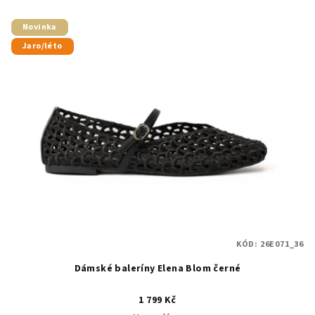
Novinka
Jaro/léto
KÓD:
26E071_36
Dámské baleríny Elena Blom černé
1 799 Kč