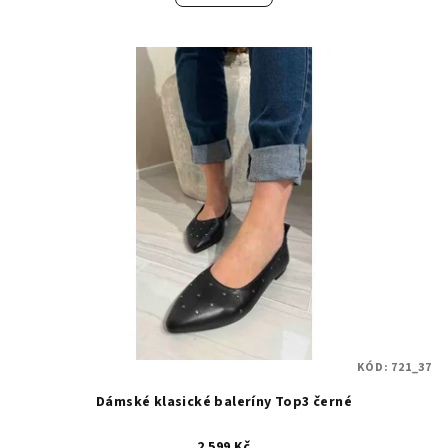
KÓD:
721_37
Dámské klasické baleríny Top3 černé
2 599 Kč