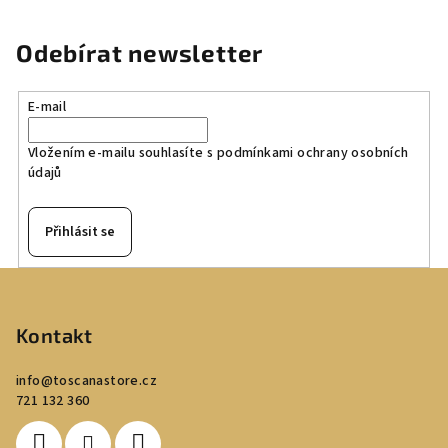
Odebírat newsletter
E-mail
Vložením e-mailu souhlasíte s
podmínkami ochrany osobních
údajů
Přihlásit se
Z
á
p
Kontakt
a
info
@
toscanastore.cz
t
721 132 360
í