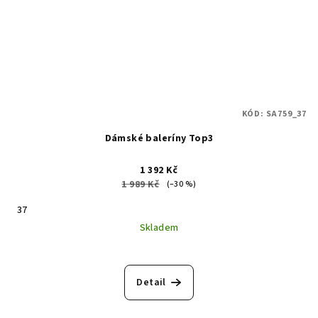
KÓD:
SA759_37
Dámské baleríny Top3
1 392 Kč
1 989 Kč
(–30 %)
37
Skladem
Detail