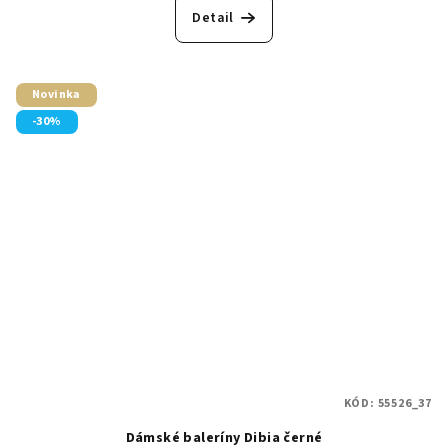
Detail
Novinka
-30%
KÓD:
55526_37
Dámské baleríny Dibia černé