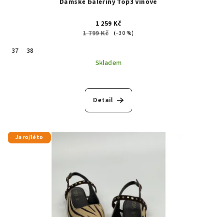
Dámské baleríny Top3 vínové
1 259 Kč
1 799 Kč
(–30 %)
37
38
Skladem
Detail
Jaro/léto