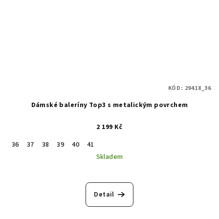
KÓD:
29418_36
Dámské baleríny Top3 s metalickým povrchem
2 199 Kč
36
37
38
39
40
41
Skladem
Detail