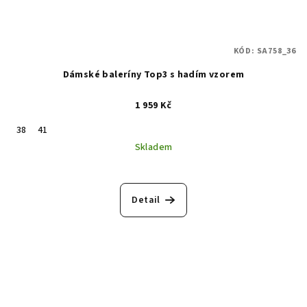
KÓD:
SA758_36
Dámské baleríny Top3 s hadím vzorem
1 959 Kč
38
41
Skladem
Detail