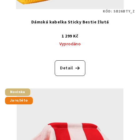
KÓD:
SB26BTY_Z
Dámská kabelka Sticky Bestie žlutá
1 299 Kč
Vyprodáno
Detail
Novinka
Jaro/léto