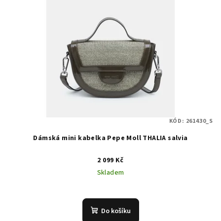
KÓD:
261430_S
Dámská mini kabelka Pepe Moll THALIA salvia
2 099 Kč
Skladem
Do košíku