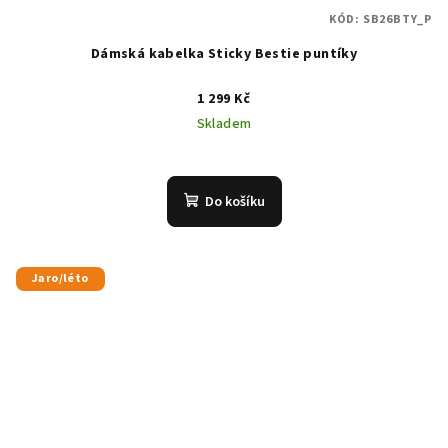
KÓD:
SB26BTY_P
Dámská kabelka Sticky Bestie puntíky
1 299 Kč
Skladem
Do košíku
Jaro/léto