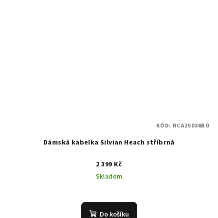
KÓD:
RCA25036BO
Dámská kabelka Silvian Heach stříbrná
2 399 Kč
Skladem
Do košíku