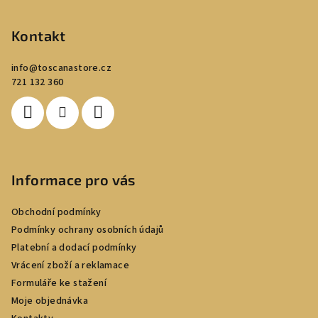
á
p
Kontakt
a
info
@
toscanastore.cz
t
721 132 360
í
Informace pro vás
Obchodní podmínky
Podmínky ochrany osobních údajů
Platební a dodací podmínky
Vrácení zboží a reklamace
Formuláře ke stažení
Moje objednávka