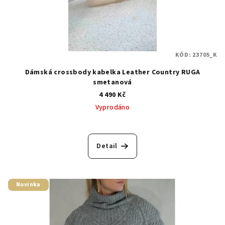
KÓD:
23705_K
Dámská crossbody kabelka Leather Country RUGA
smetanová
4 490 Kč
Vyprodáno
Detail
Novinka