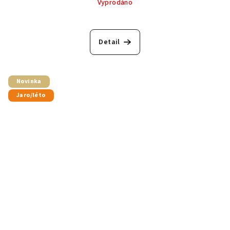
Vyprodáno
Detail
Novinka
Jaro/léto