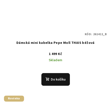
KÓD:
261411_B
Dámská mini kabelka Pepe Moll THAIS béžová
1 499 Kč
Skladem
Do košíku
Novinka