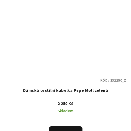
KÓD:
232250_Z
Dámská textilní kabelka Pepe Moll zelená
2 250 Kč
Skladem