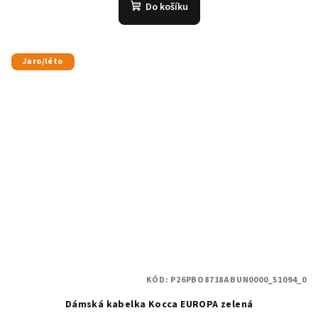
Do košíku
Jaro/léto
KÓD:
P26PBO8718ABUN0000_51094_0
Dámská kabelka Kocca EUROPA zelená