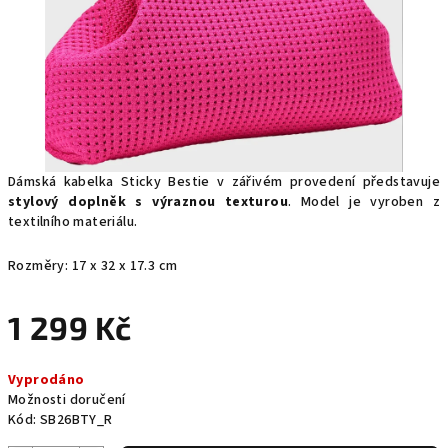
Dámská kabelka Sticky Bestie v zářivém provedení představuje
stylový doplněk s výraznou texturou
. Model je vyroben z
textilního materiálu.
Rozměry: 1
7 x 32 x 17.3 cm
1 299 Kč
Měrná
Vyprodáno
cena:
Možnosti doručení
Kód:
SB26BTY_R