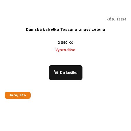
KÓD:
13854
Dámská kabelka Toscana tmavě zelená
2 890 Kč
Vyprodáno
Do košíku
Jaro/léto