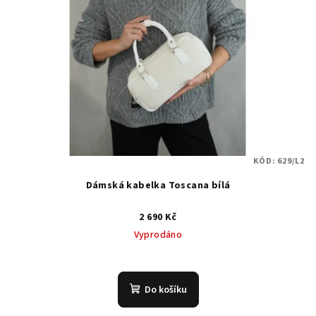
KÓD:
629/L2
Dámská kabelka Toscana bílá
2 690 Kč
Vyprodáno
Do košíku