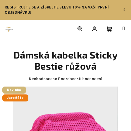
Přejít
REGISTRUJTE SE A ZÍSKEJTE SLEVU 10% NA VAŠI PRVNÍ
na
OBJEDNÁVKU!
obsah
Nákupní
Hledat
Přihlášení
Dámská kabelka Sticky
košík
Bestie růžová
Průměrné
Neohodnoceno
Podrobnosti hodnocení
hodnocení
produktu
Novinka
je
Jaro/léto
0,0
z
5
hvězdiček.