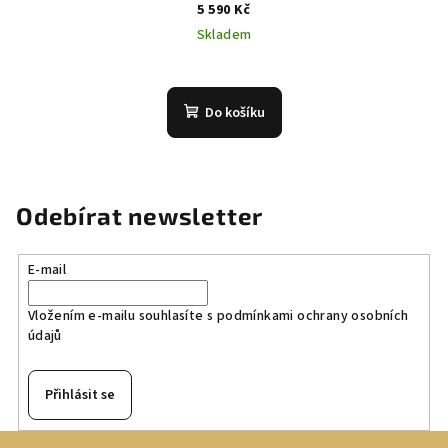
5 590 Kč
Skladem
Do košíku
Odebírat newsletter
E-mail
Vložením e-mailu souhlasíte s
podmínkami ochrany osobních
údajů
Přihlásit se
Z