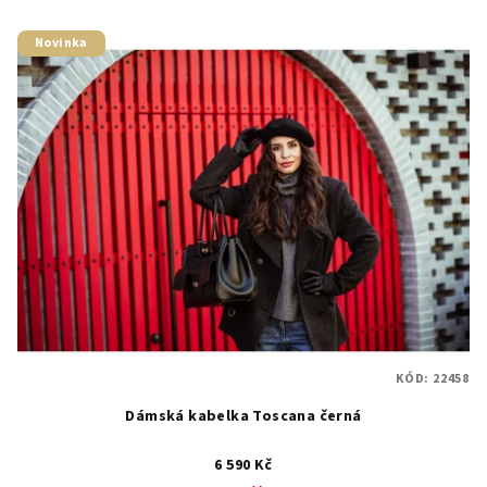
Novinka
KÓD:
22458
Dámská kabelka Toscana černá
6 590 Kč