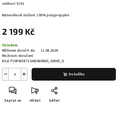
velikost S/42.
Materiálové složení: 100% polypropylen
2 199 Kč
Měrná
Skladem
cena:
Můžeme doručit do:
11.08.2026
Možnosti doručení
Kód:
P26PBO8713ABUN0000_30005_0
−
+
Do košíku
Zeptat se
Hlídat
Sdílet