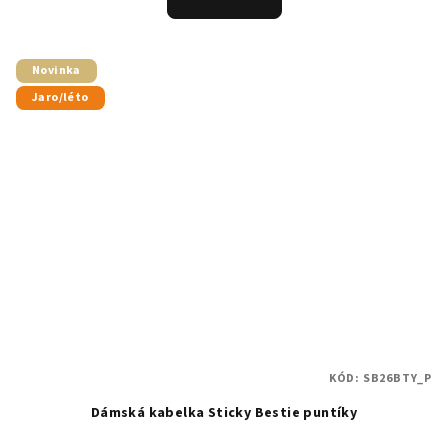
Novinka
Jaro/léto
KÓD:
SB26BTY_P
Dámská kabelka Sticky Bestie puntíky