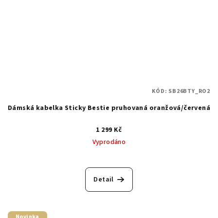
KÓD:
SB26BTY_RO2
Dámská kabelka Sticky Bestie pruhovaná oranžová/červená
1 299 Kč
Vyprodáno
Detail
Novinka