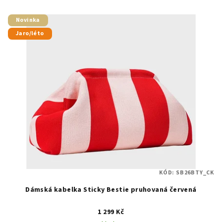
Novinka
Jaro/léto
KÓD:
SB26BTY_CK
Dámská kabelka Sticky Bestie pruhovaná červená
1 299 Kč