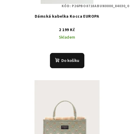
KÓD:
P26PBO8718ABUN0000_84030_0
Dámská kabelka Kocca EUROPA
2 199 Kč
Skladem
Do košíku