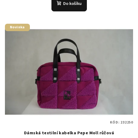
Do košíku
Novinka
KÓD:
232250
Dámská textilní kabelka Pepe Moll růžová