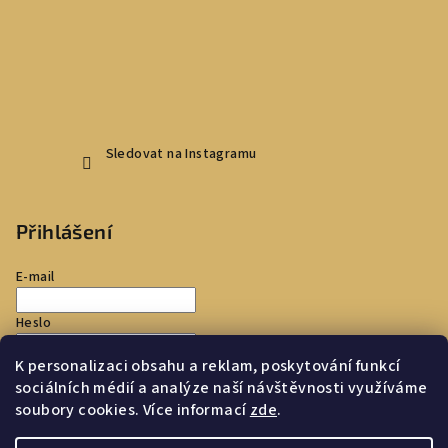
Sledovat na Instagramu
Přihlášení
E-mail
Heslo
K personalizaci obsahu a reklam, poskytování funkcí
Přihlásit se
sociálních médií a analýze naší návštěvnosti využíváme
soubory cookies. Více informací
zde
.
Nová registrace
Zapomenuté heslo