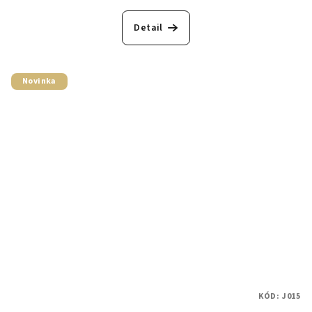
Detail
Novinka
KÓD:
J015