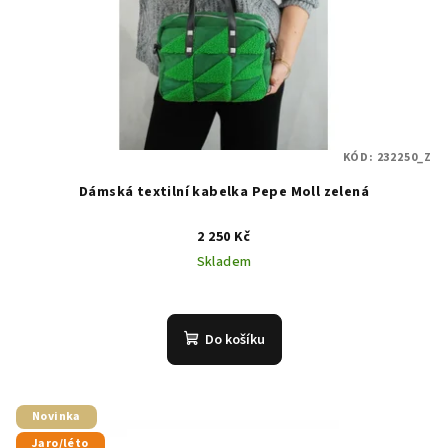
KÓD:
232250_Z
Dámská textilní kabelka Pepe Moll zelená
2 250 Kč
Skladem
Do košíku
Novinka
Jaro/léto