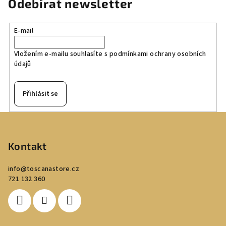
Odebírat newsletter
E-mail
Vložením e-mailu souhlasíte s
podmínkami ochrany osobních
údajů
Přihlásit se
Z
á
p
Kontakt
a
info
@
toscanastore.cz
t
721 132 360
í