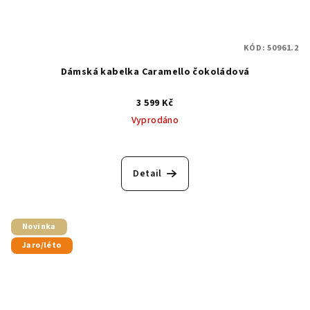
KÓD:
50961.2
Dámská kabelka Caramello čokoládová
3 599 Kč
Vyprodáno
Detail
Novinka
Jaro/léto