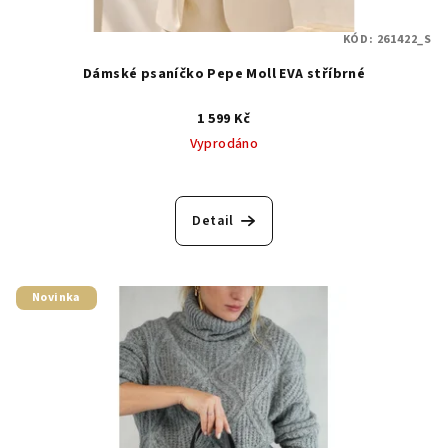
KÓD:
261422_S
Dámské psaníčko Pepe Moll EVA stříbrné
1 599 Kč
Vyprodáno
Detail
Novinka