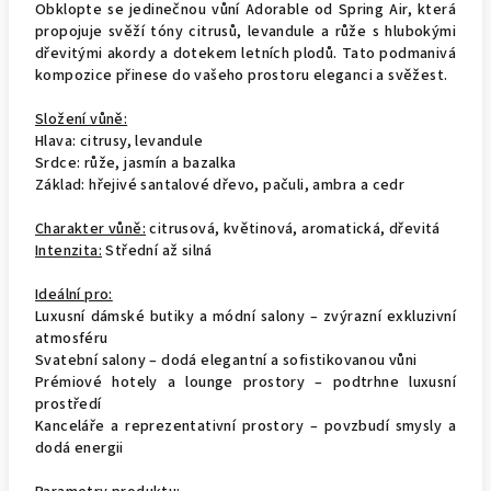
Obklopte se jedinečnou vůní Adorable od Spring Air, která
propojuje svěží tóny citrusů, levandule a růže s hlubokými
dřevitými akordy a dotekem letních plodů. Tato podmanivá
kompozice přinese do vašeho prostoru eleganci a svěžest.
Složení vůně:
Hlava: citrusy, levandule
Srdce: růže, jasmín a bazalka
Základ: hřejivé santalové dřevo, pačuli, ambra a cedr
Charakter vůně:
citrusová, květinová, aromatická, dřevitá
Intenzita:
Střední až silná
Ideální pro:
Luxusní dámské butiky a módní salony – zvýrazní exkluzivní
atmosféru
Svatební salony – dodá elegantní a sofistikovanou vůni
Prémiové hotely a lounge prostory – podtrhne luxusní
prostředí
Kanceláře a reprezentativní prostory – povzbudí smysly a
dodá energii