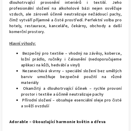
dlouhotrvající provonění interiérů i textilií. Jeho
profesionální složení na alkoholové bázi nejen osvěžuje
vzduch, ale zároveň účinně neutralizuje nežádoucí pachy,
čímž vytváří příjemné a čisté prostředí. Perfektní volba pro
hotely, restaurace, kanceláře, čekárny, obchody a další
komerční prostory.
Hlavní výhody:
Bezpečný pro textilie – vhodný na závěsy, koberce,
ložní prádlo, ručníky i čalounění (nedoporučujeme
aplikaci na kůži, hedvábí a vinyl)
Nezanechává skvrny – speciální složení bez umělých
barviv umožňuje bezpečné použití na různé
materiály
Okamžitý a dlouhotrvající účinek – rychle provoní
prostor i textilie a účinně neutralizuje pachy
Přírodní složení – obsahuje esenciální oleje pro čisté
a svěží ovzduší
Adorable – Okouzlující harmonie květin a dřeva