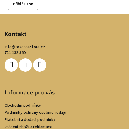
Přihlásit se
Z
á
p
Kontakt
a
info
@
toscanastore.cz
t
721 132 360
í
Informace pro vás
Obchodní podmínky
Podmínky ochrany osobních údajů
Platební a dodací podmínky
Vrácení zboží a reklamace