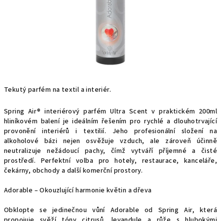
Tekutý parfém na textil a interiér.
Spring Air® interiérový parfém Ultra Scent v praktickém 200ml
hliníkovém balení je ideálním řešením pro rychlé a dlouhotrvající
provonění interiérů i textilií. Jeho profesionální složení na
alkoholové bázi nejen osvěžuje vzduch, ale zároveň účinně
neutralizuje nežádoucí pachy, čímž vytváří příjemné a čisté
prostředí. Perfektní volba pro hotely, restaurace, kanceláře,
čekárny, obchody a další komerční prostory.
Adorable – Okouzlující harmonie květin a dřeva
Obklopte se jedinečnou vůní Adorable od Spring Air, která
propojuje svěží tóny citrusů, levandule a růže s hlubokými