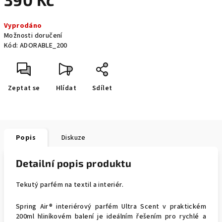
Měrná
Vyprodáno
cena:
Možnosti doručení
Kód:
ADORABLE_200
Zeptat se
Hlídat
Sdílet
Popis
Diskuze
Detailní popis produktu
Tekutý parfém na textil a interiér.
Spring Air® interiérový parfém Ultra Scent v praktickém
200ml hliníkovém balení je ideálním řešením pro rychlé a