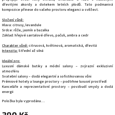
dřevitými akordy a dotekem letních plodů. Tato podmanivá
kompozice přinese do vašeho prostoru eleganci a svěžest.
Složení vůně:
Hlava: citrusy, levandule
Srdce: růže, jasmín a bazalka
Základ: hřejivé santalové dřevo, pačuli, ambra a cedr
Charakter vůně:
citrusová, květinová, aromatická, dřevitá
Intenzita:
Střední až silná
Ideální pro:
Luxusní dámské butiky a módní salony – zvýrazní exkluzivní
atmosféru
Svatební salony – dodá elegantní a sofistikovanou vůni
Prémiové hotely a lounge prostory – podtrhne luxusní prostředí
Kanceláře a reprezentativní prostory – povzbudí smysly a dodá
energii
Položka byla vyprodána…
390 Kč