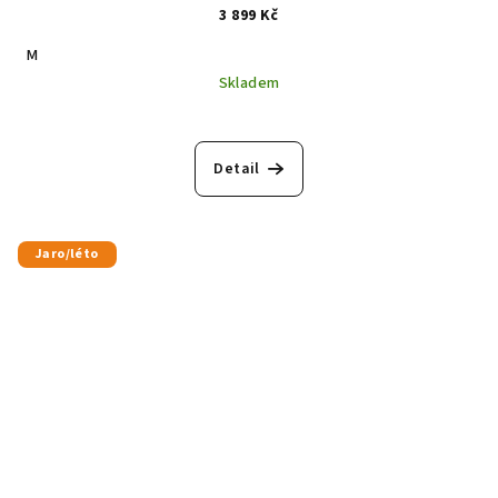
3 899 Kč
M
Skladem
Detail
Jaro/léto