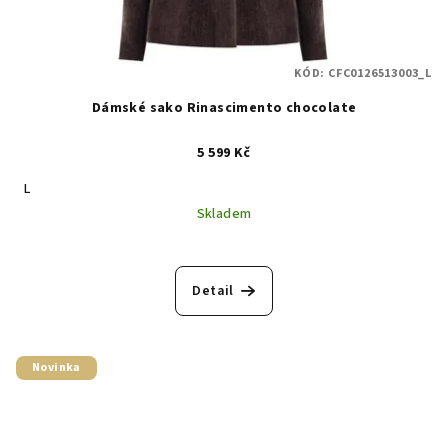
KÓD:
CFC0126513003_L
Dámské sako Rinascimento chocolate
5 599 Kč
L
Skladem
Detail
Novinka