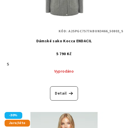
KÓD:
A25PGC7577ABUN3466_50803_S
Dámské sako Kocca ENDACIL
5 790 Kč
S
Vyprodáno
Detail
-30%
Jaro/léto