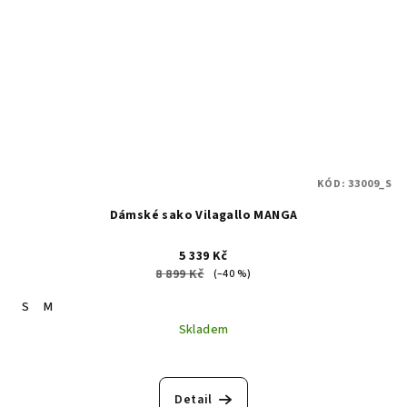
KÓD:
33009_S
Dámské sako Vilagallo MANGA
5 339 Kč
8 899 Kč
(–40 %)
S
M
Skladem
Detail