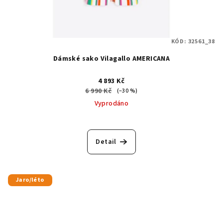
KÓD:
32561_38
Dámské sako Vilagallo AMERICANA
4 893 Kč
6 990 Kč
(–30 %)
Vyprodáno
Detail
Jaro/léto