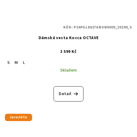
KÓD:
P26PGL8627ABUN0000_20290_S
Dámská vesta Kocca OCTAVE
3 599 Kč
S
M
L
Skladem
Detail
Jaro/léto