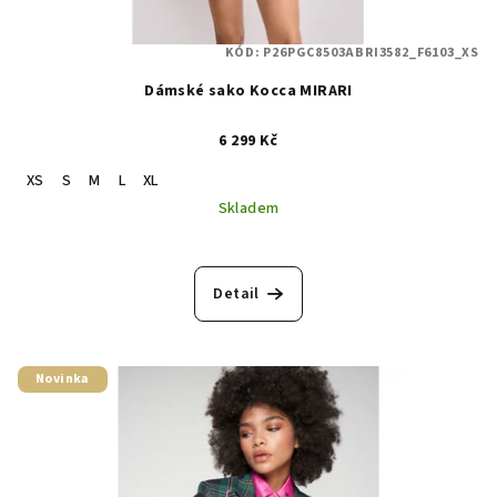
KÓD:
P26PGC8503ABRI3582_F6103_XS
Dámské sako Kocca MIRARI
6 299 Kč
XS
S
M
L
XL
Skladem
Detail
Novinka