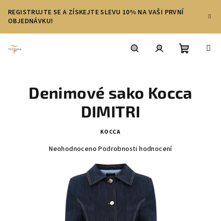
Přejít
REGISTRUJTE SE A ZÍSKEJTE SLEVU 10% NA VAŠI PRVNÍ
na
OBJEDNÁVKU!
obsah
Nákupní
Hledat
Přihlášení
Denimové sako Kocca
košík
DIMITRI
KOCCA
Průměrné
Neohodnoceno
Podrobnosti hodnocení
hodnocení
produktu
je
0,0
z
5
hvězdiček.