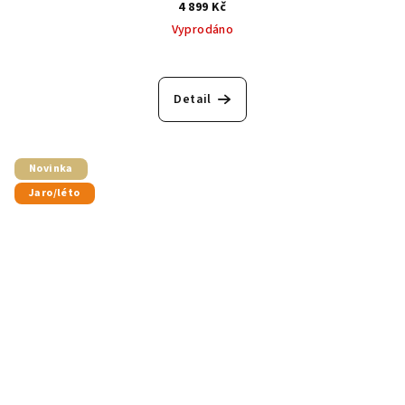
4 899 Kč
Vyprodáno
Detail
Novinka
Jaro/léto