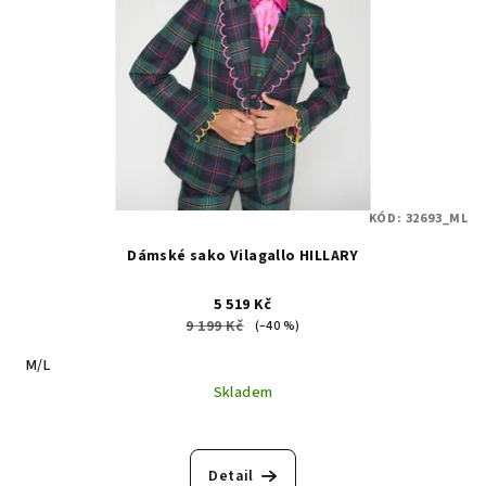
KÓD:
32693_ML
Dámské sako Vilagallo HILLARY
5 519 Kč
9 199 Kč
(–40 %)
M/L
Skladem
Detail