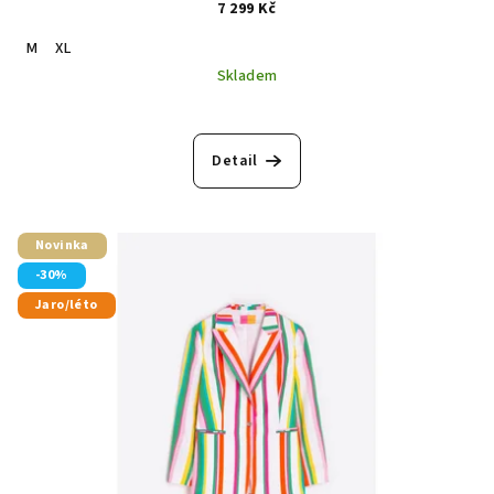
7 299 Kč
M
XL
Skladem
Detail
Novinka
-30%
Jaro/léto