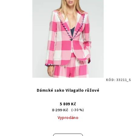
KÓD:
33211_S
Dámské sako Vilagallo růžové
5 809 Kč
8 299 Kč
(–30 %)
Vyprodáno