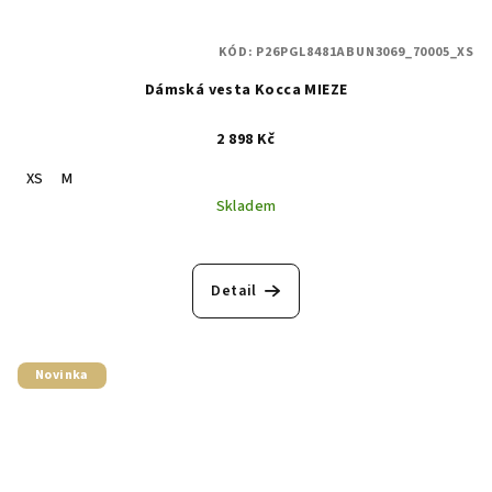
KÓD:
P26PGL8481ABUN3069_70005_XS
Dámská vesta Kocca MIEZE
2 898 Kč
XS
M
Skladem
Detail
Novinka