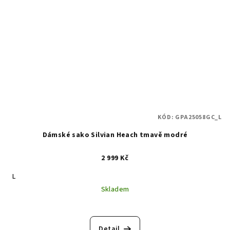
KÓD:
GPA25058GC_L
Dámské sako Silvian Heach tmavě modré
2 999 Kč
L
Skladem
Detail