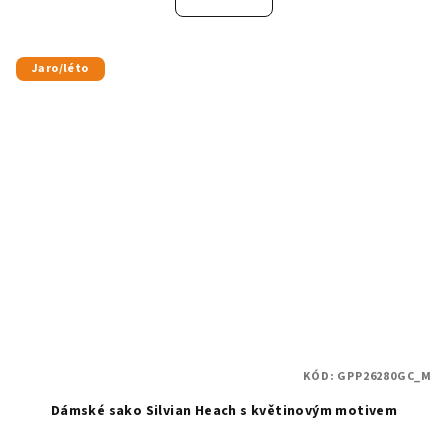
Jaro/léto
KÓD:
GPP26280GC_M
Dámské sako Silvian Heach s květinovým motivem