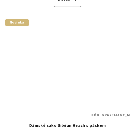
Novinka
KÓD:
GPA25141GC_M
Dámské sako Silvian Heach s páskem