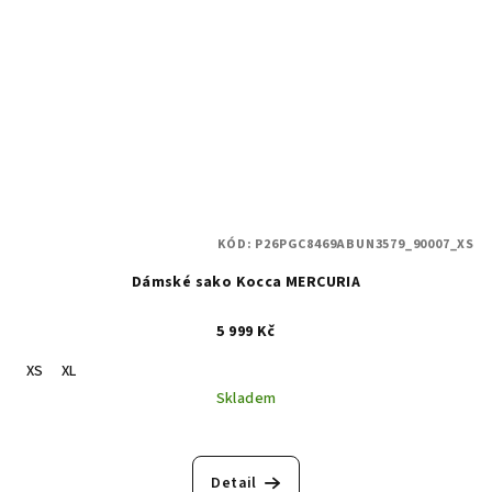
KÓD:
P26PGC8469ABUN3579_90007_XS
Dámské sako Kocca MERCURIA
5 999 Kč
XS
XL
Skladem
Detail