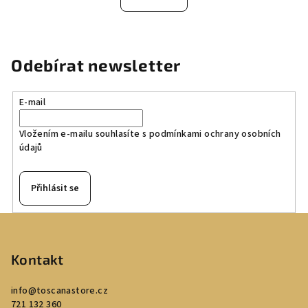
Odebírat newsletter
E-mail
Vložením e-mailu souhlasíte s
podmínkami ochrany osobních
údajů
Přihlásit se
Z
á
p
Kontakt
a
info
@
toscanastore.cz
t
721 132 360