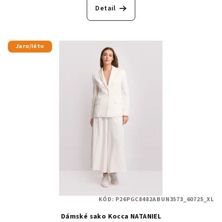
Detail
Jaro/léto
KÓD:
P26PGC8482ABUN3573_60725_XL
Dámské sako Kocca NATANIEL