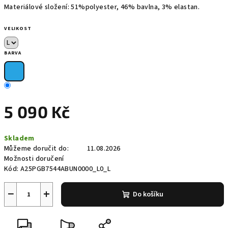
Materiálové složení:
51%polyester, 46% bavlna, 3% elastan.
VELIKOST
BARVA
5 090 Kč
Měrná
Skladem
cena:
Můžeme doručit do:
11.08.2026
Možnosti doručení
Kód:
A25PGB7544ABUN0000_L0_L
−
+
Do košíku