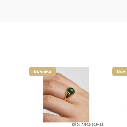
Novinka
Novi
KÓD:
AN01-B19-12