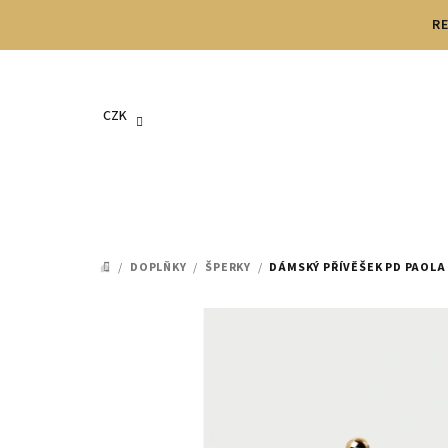
Přejít
RE
na
obsah
CZK
/
DOPLŇKY
/
ŠPERKY
/
DÁMSKÝ PŘÍVĚŠEK PD PAOLA
DOMŮ