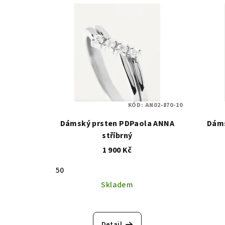
KÓD:
AN02-870-10
Dámský prsten PDPaola ANNA
Dáms
stříbrný
1 900 Kč
50
Skladem
Detail