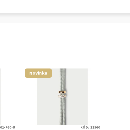
Novinka
01-F60-U
KÓD:
21560