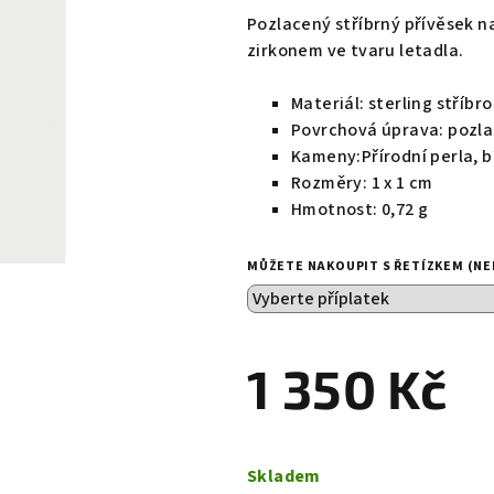
produktu
Pozlacený stříbrný přívěsek n
je
zirkonem ve tvaru letadla.
0,0
z
Materiál:
sterling stříbro
5
Povrchová úprava: pozl
hvězdiček.
Kameny:Přírodní perla, b
Rozměry:
1 x 1 cm
Hmotnost:
0,72 g
MŮŽETE NAKOUPIT S ŘETÍZKEM (NE
1 350 Kč
Měrná
cena:
Skladem