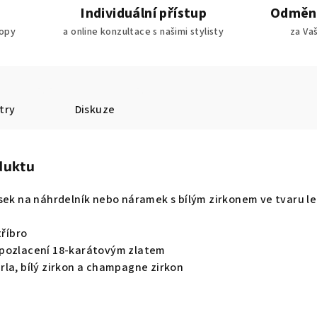
Individuální přístup
Odměny
ropy
a online konzultace s našimi stylisty
za Va
try
Diskuze
duktu
sek na náhrdelník nebo náramek s bílým zirkonem ve tvaru le
tříbro
 pozlacení 18-karátovým zlatem
rla, bílý zirkon a champagne zirkon