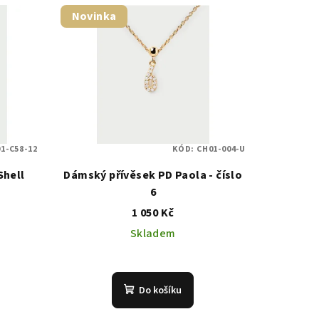
Novinka
1-C58-12
KÓD:
CH01-004-U
Shell
Dámský přívěsek PD Paola - číslo
6
1 050 Kč
Skladem
Do košíku