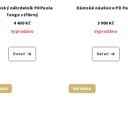
ský náhrdelník PDPaola
Dámské náušnice PD Pa
Tango střibrný
4 400 Kč
3 900 Kč
Vyprodáno
Vyprodáno
Detail
Detail
nka
Novinka