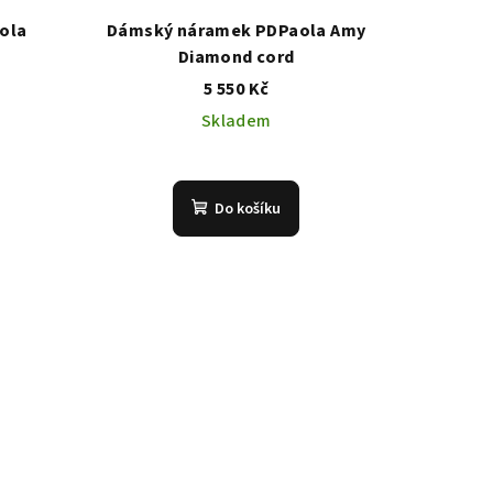
ola
Dámský náramek PDPaola Amy
Diamond cord
5 550 Kč
Skladem
Do košíku