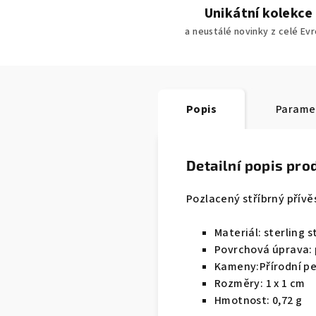
Unikátní kolekce
a neustálé novinky z celé Ev
Popis
Parame
Detailní popis pro
Pozlacený stříbrný přívě
Materiál:
sterling s
Povrchová úprava:
Kameny:Přírodní pe
Rozměry:
1 x 1 cm
Hmotnost:
0,72 g