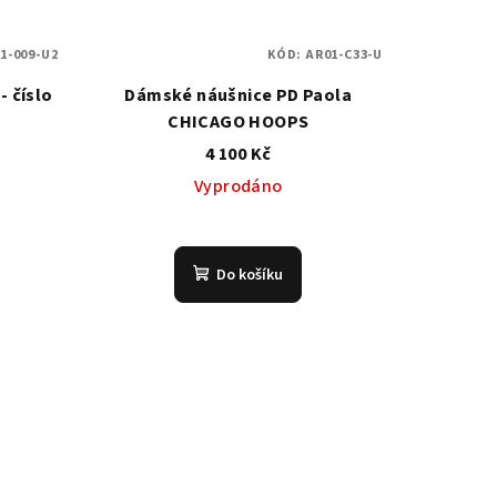
1-009-U2
KÓD:
AR01-C33-U
- číslo
Dámské náušnice PD Paola
CHICAGO HOOPS
4 100 Kč
Vyprodáno
Do košíku