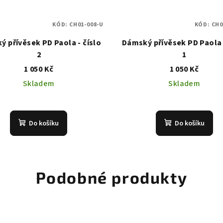
KÓD:
CH01-008-U
KÓD:
CH0
 přívěsek PD Paola - číslo
Dámský přívěsek PD Paola 
2
1
1 050 Kč
1 050 Kč
Skladem
Skladem
Do košíku
Do košíku
Podobné produkty