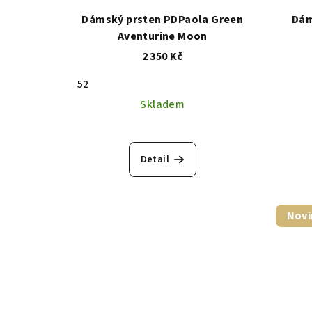
Dámský prsten PDPaola Green
Dám
Aventurine Moon
2 350 Kč
52
Skladem
Detail
Novi