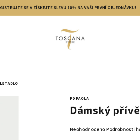
GISTRUJTE SE A ZÍSKEJTE SLEVU 10% NA VAŠI PRVNÍ OBJEDNÁVKU!
 LETADLO
PD PAOLA
Dámský přívě
Průměrné
Neohodnoceno
Podrobnosti h
hodnocení