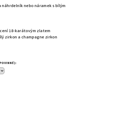
a náhrdelník nebo náramek s bílým
acení 18-karátovým zlatem
ílý zirkon a champagne zirkon
POVINNÉ):