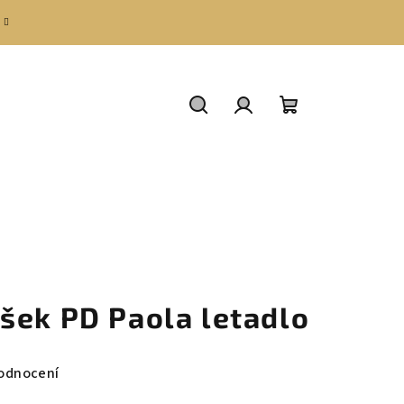
Hledat
Přihlášení
Nákupní
košík
šek PD Paola letadlo
odnocení