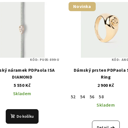
Novinka
KÓD:
PU05-899-U
KÓD:
AN0
ký náramek PDPaola ISA
Dámský prsten PDPaola 
DIAMOND
Ring
5 550 Kč
2 900 Kč
Skladem
52
54
56
58
Skladem
Do košíku
Detail