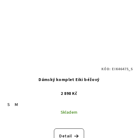
KÓD:
EIK46475_S
Dámský komplet Eiki béžový
2 898 Kč
S
M
Skladem
Detail