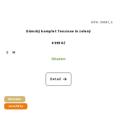
KÓD:
30087_S
Dámský komplet Tensione In zelený
4 999 Kč
S
M
Skladem
Detail
Novinka
Jaro/léto