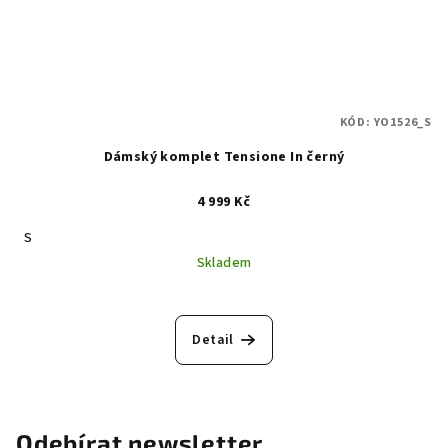
KÓD:
YO1526_S
Dámský komplet Tensione In černý
4 999 Kč
S
Skladem
Detail
Odebírat newsletter