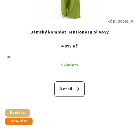
KÓD:
30095_M
Dámský komplet Tensione In olivový
4 999 Kč
M
Skladem
Detail
Novinka
Jaro/léto