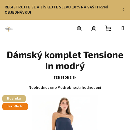
Přejít
REGISTRUJTE SE A ZÍSKEJTE SLEVU 10% NA VAŠI PRVNÍ
na
OBJEDNÁVKU!
obsah
Nákupní
Hledat
Přihlášení
Dámský komplet Tensione
košík
In modrý
TENSIONE IN
Průměrné
Neohodnoceno
Podrobnosti hodnocení
hodnocení
produktu
Novinka
je
Jaro/léto
0,0
z
5
hvězdiček.