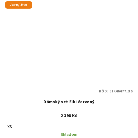
Jaro/léto
KÓD:
EIK46477_XS
Dámský set Eiki červený
2 398 Kč
XS
Skladem