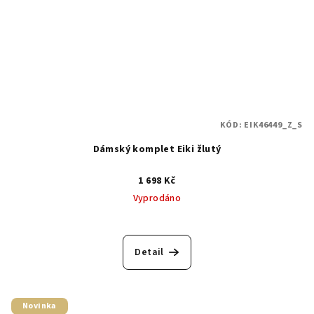
KÓD:
EIK46449_Z_S
Dámský komplet Eiki žlutý
1 698 Kč
Vyprodáno
Detail
Novinka