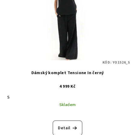
KÓD:
YO1526_S
Dámský komplet Tensione In černý
4 999 Kč
S
Skladem
Detail