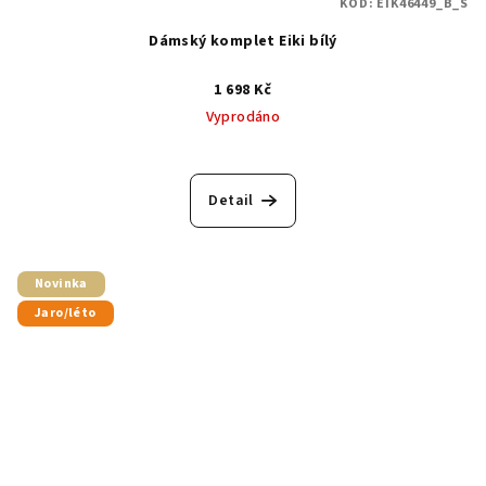
KÓD:
EIK46449_B_S
Dámský komplet Eiki bílý
1 698 Kč
Vyprodáno
Detail
Novinka
Jaro/léto