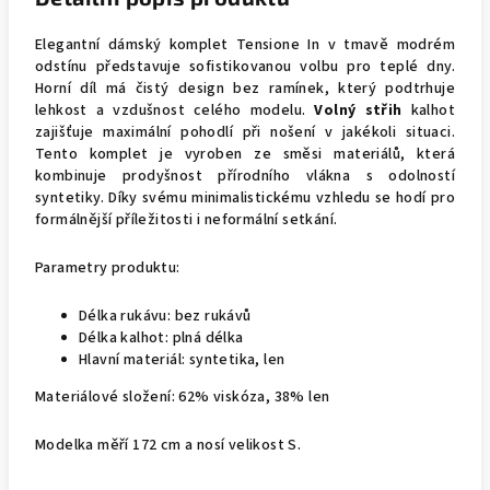
Elegantní dámský komplet Tensione In v tmavě modrém
odstínu představuje sofistikovanou volbu pro teplé dny.
Horní díl má čistý design bez ramínek, který podtrhuje
lehkost a vzdušnost celého modelu.
Volný střih
kalhot
zajišťuje maximální pohodlí při nošení v jakékoli situaci.
Tento komplet je vyroben ze směsi materiálů, která
kombinuje prodyšnost přírodního vlákna s odolností
syntetiky. Díky svému minimalistickému vzhledu se hodí pro
formálnější příležitosti i neformální setkání.
Parametry produktu:
Délka rukávu: bez rukávů
Délka kalhot: plná délka
Hlavní materiál: syntetika, len
Materiálové složení: 62% viskóza, 38% len
Modelka měří 172 cm a nosí velikost S.