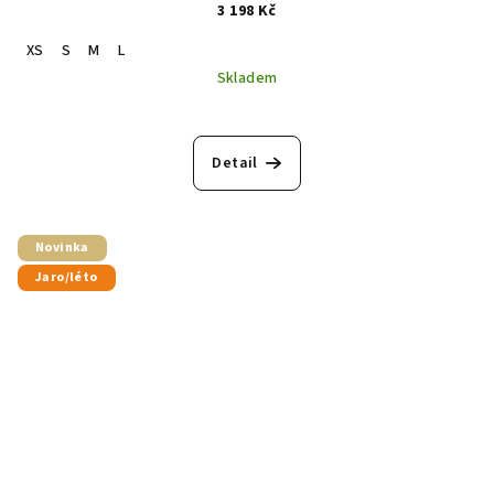
3 198 Kč
XS
S
M
L
Skladem
Detail
Novinka
Jaro/léto