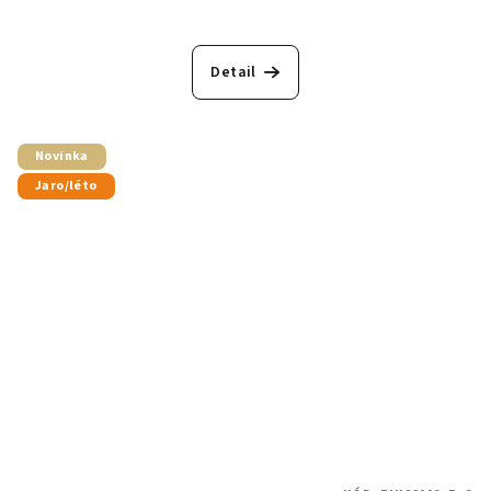
Detail
Novinka
Jaro/léto