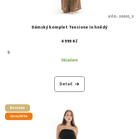
KÓD:
30092_S
Dámský komplet Tensione In hnědý
4 999 Kč
S
Skladem
Detail
Novinka
Jaro/léto