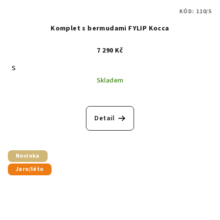
KÓD:
110/S
Komplet s bermudami FYLIP Kocca
7 290 Kč
S
Skladem
Detail
Novinka
Jaro/léto