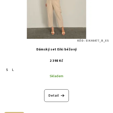
KÓD:
EIK46477_B_XS
Dámský set Eiki béžový
2 398 Kč
S
L
Skladem
Detail