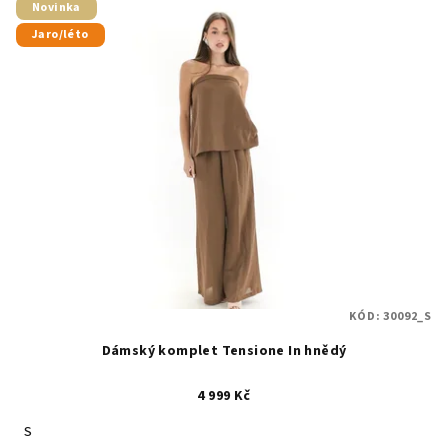
Novinka
Jaro/léto
KÓD:
30092_S
Dámský komplet Tensione In hnědý
4 999 Kč
S