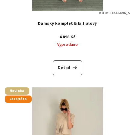
KÓD:
EIK46496_S
Dámský komplet Eiki fialový
4 898 Kč
Vyprodáno
Detail
Novinka
Jaro/léto