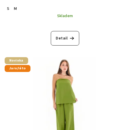
S
M
Skladem
Detail
Novinka
Jaro/léto