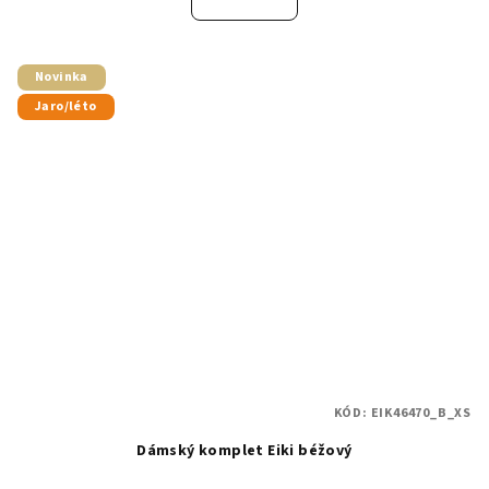
Novinka
Jaro/léto
KÓD:
EIK46470_B_XS
Dámský komplet Eiki béžový