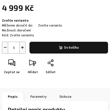
4 999 Kč
Měrná
Zvolte variantu
cena:
Můžeme doručit do:
Zvolte variantu
Možnosti doručení
Kód:
Zvolte variantu
−
+
Do košíku
Zeptat se
Hlídat
Sdílet
Popis
Parametry
Diskuze
Detailní popis produktu