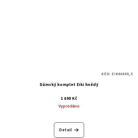
KÓD:
EIK46449_S
Dámský komplet Eiki hnědý
1 698 Kč
Vyprodáno
Detail