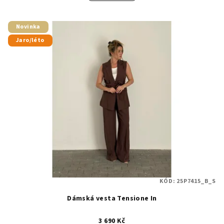
Novinka
Jaro/léto
KÓD:
25P7415_B_S
Dámská vesta Tensione In
3 690 Kč