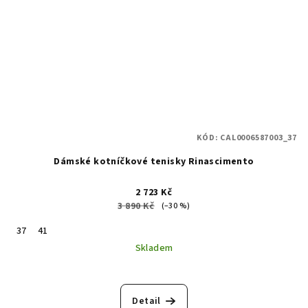
KÓD:
CAL0006587003_37
Dámské kotníčkové tenisky Rinascimento
2 723 Kč
3 890 Kč
(–30 %)
37
41
Skladem
Detail