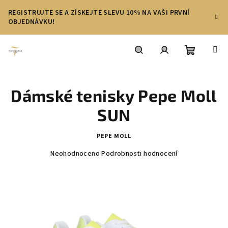
Přejít
REGISTRUJTE SE A ZÍSKEJTE SLEVU 10% NA VAŠI PRVNÍ
na
OBJEDNÁVKU!
obsah
Nákupní
Hledat
Přihlášení
Dámské tenisky Pepe Moll
košík
SUN
PEPE MOLL
Průměrné
Neohodnoceno
Podrobnosti hodnocení
hodnocení
produktu
je
0,0
z
5
hvězdiček.