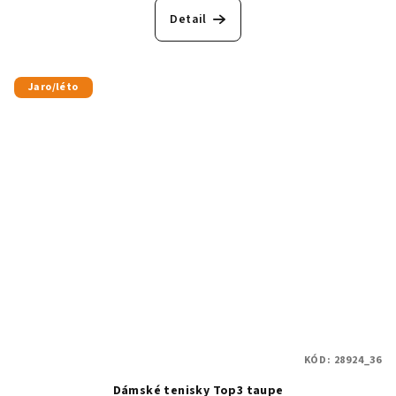
Detail
Jaro/léto
KÓD:
28924_36
Dámské tenisky Top3 taupe