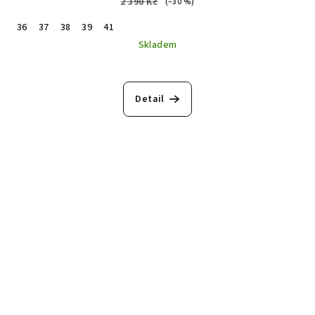
2 390 Kč
(–30 %)
36
37
38
39
41
Skladem
Detail