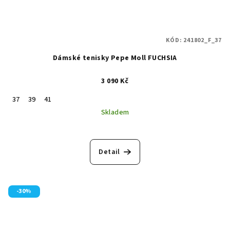
KÓD:
241802_F_37
Dámské tenisky Pepe Moll FUCHSIA
3 090 Kč
37
39
41
Skladem
Detail
-30%