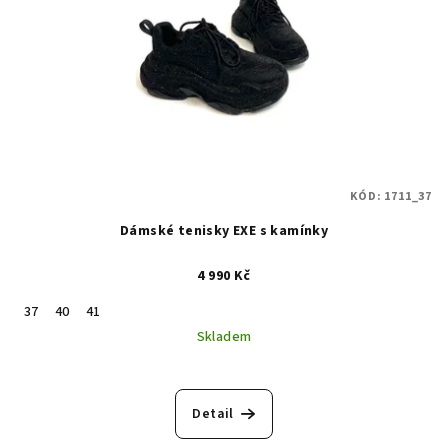
KÓD:
1711_37
Dámské tenisky EXE s kamínky
4 990 Kč
37
40
41
Skladem
Detail