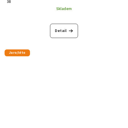
38
Skladem
Detail
Jaro/léto