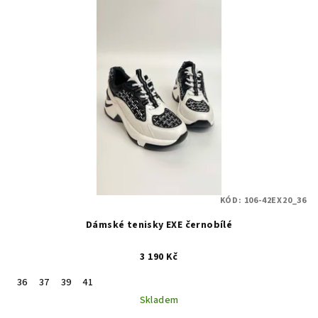
KÓD:
106-42EX20_36
Dámské tenisky EXE černobílé
3 190 Kč
36
37
39
41
Skladem