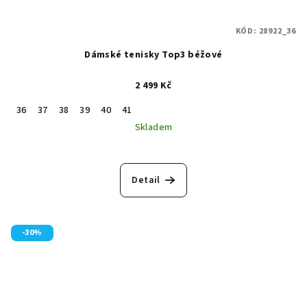
KÓD:
28922_36
Dámské tenisky Top3 béžové
2 499 Kč
36
37
38
39
40
41
Skladem
Detail
-30%