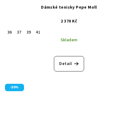
Dámské tenisky Pepe Moll
2 370 Kč
36
37
39
41
Skladem
Detail
-30%