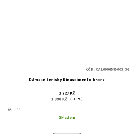
KÓD:
CAL0006585003_36
Dámské tenisky Rinascimento bronz
2 723 Kč
3 890 Kč
(–30 %)
36
38
Skladem