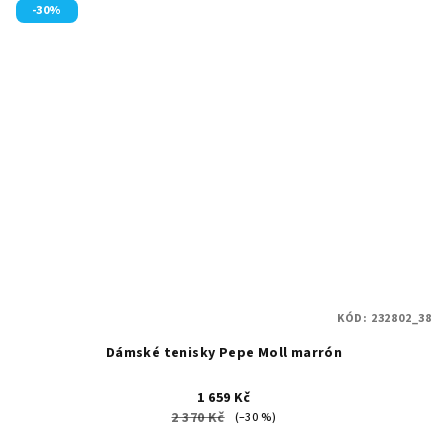
-30%
KÓD:
232802_38
Dámské tenisky Pepe Moll marrón
1 659 Kč
2 370 Kč
(–30 %)