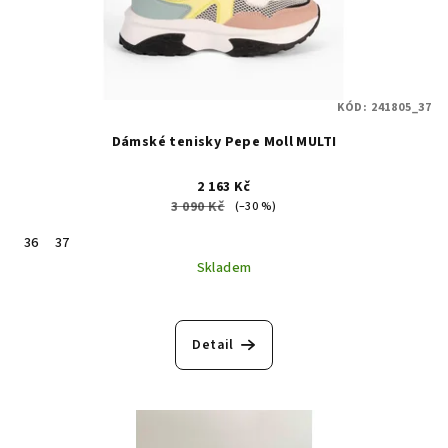
KÓD:
241805_37
Dámské tenisky Pepe Moll MULTI
2 163 Kč
3 090 Kč
(–30 %)
36
37
Skladem
Detail