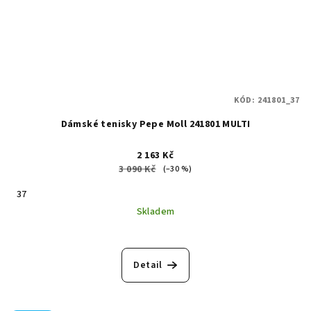
KÓD:
241801_37
Dámské tenisky Pepe Moll 241801 MULTI
2 163 Kč
3 090 Kč
(–30 %)
37
Skladem
Detail