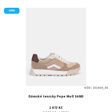
-30%
KÓD:
251920_36
Dámské tenisky Pepe Moll SAND
1 673 Kč