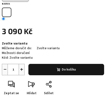
BARVA
3 090 Kč
Měrná
Zvolte variantu
cena:
Můžeme doručit do:
Zvolte variantu
Možnosti doručení
Kód:
Zvolte variantu
−
+
Do košíku
Zeptat se
Hlídat
Sdílet