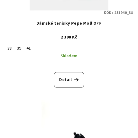
KÓD:
251940_38
Dámské tenisky Pepe Moll OFF
2 390 Kč
38
39
41
Skladem
Detail