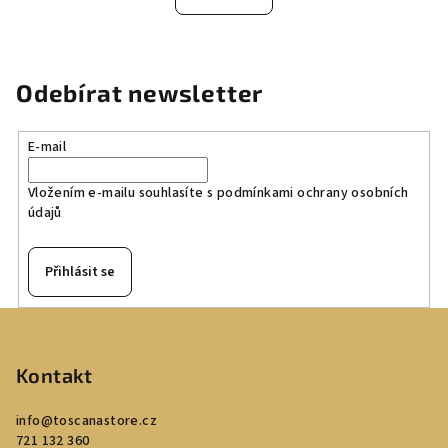
Odebírat newsletter
E-mail
Vložením e-mailu souhlasíte s
podmínkami ochrany osobních
údajů
Přihlásit se
Z
á
p
Kontakt
a
info
@
toscanastore.cz
t
721 132 360