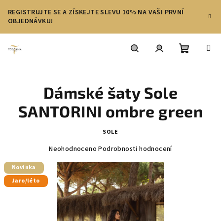
Přejít
REGISTRUJTE SE A ZÍSKEJTE SLEVU 10% NA VAŠI PRVNÍ
na
OBJEDNÁVKU!
obsah
Nákupní
Hledat
Přihlášení
Dámské šaty Sole
košík
SANTORINI ombre green
SOLE
Průměrné
Neohodnoceno
Podrobnosti hodnocení
hodnocení
produktu
Novinka
je
Jaro/léto
0,0
z
5
hvězdiček.