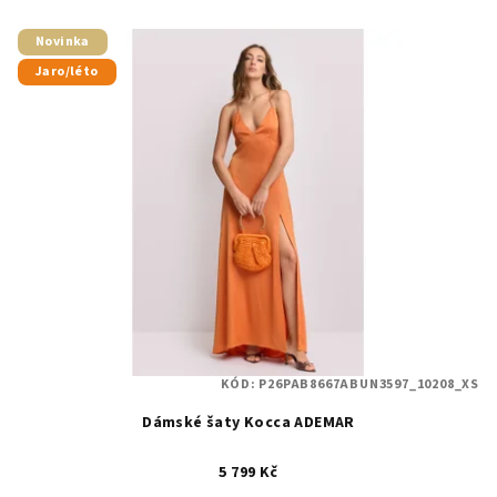
Novinka
Jaro/léto
KÓD:
P26PAB8667ABUN3597_10208_XS
Dámské šaty Kocca ADEMAR
5 799 Kč