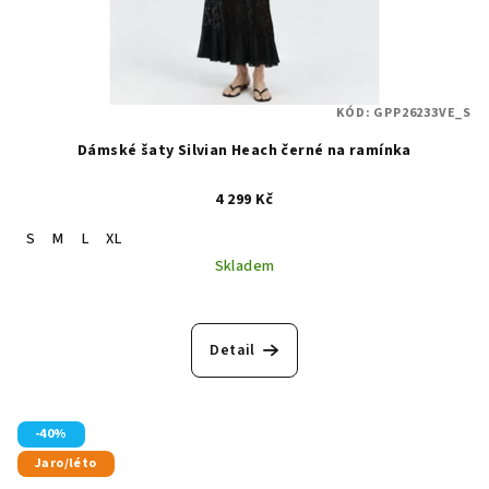
KÓD:
GPP26233VE_S
Dámské šaty Silvian Heach černé na ramínka
4 299 Kč
S
M
L
XL
Skladem
Detail
-40%
Jaro/léto