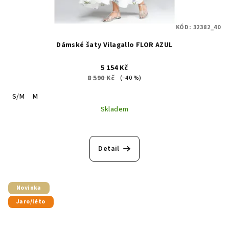
KÓD:
32382_40
Dámské šaty Vilagallo FLOR AZUL
5 154 Kč
8 590 Kč
(–40 %)
S/M
M
Skladem
Detail
Novinka
Jaro/léto