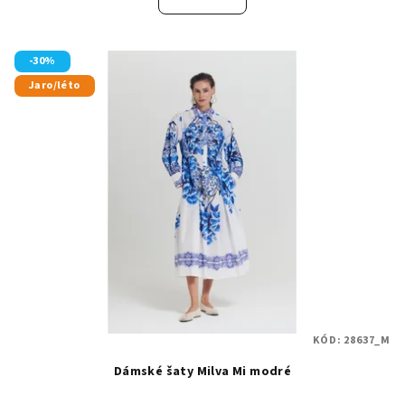
-30%
Jaro/léto
KÓD:
28637_M
Dámské šaty Milva Mi modré