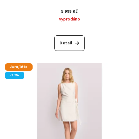
5 999 Kč
Vyprodáno
Detail
Jaro/léto
-20%