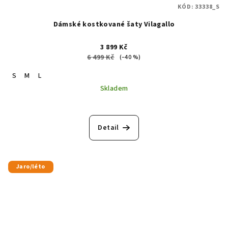
KÓD:
33338_S
Dámské kostkované šaty Vilagallo
3 899 Kč
6 499 Kč
(–40 %)
S
M
L
Skladem
Detail
Jaro/léto