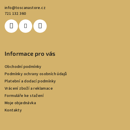
a
info
@
toscanastore.cz
t
721 132 360
í
Informace pro vás
Obchodní podmínky
Podmínky ochrany osobních údajů
Platební a dodací podmínky
Vrácení zboží a reklamace
Formuláře ke stažení
Moje objednávka
Kontakty