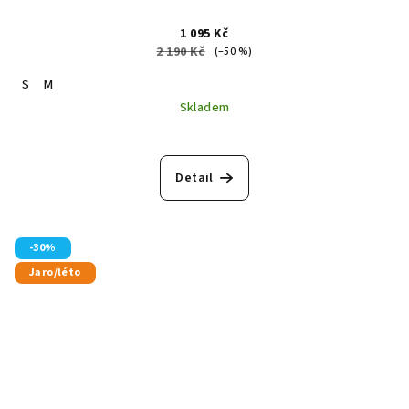
1 095 Kč
2 190 Kč
(–50 %)
S
M
Skladem
Detail
-30%
Jaro/léto