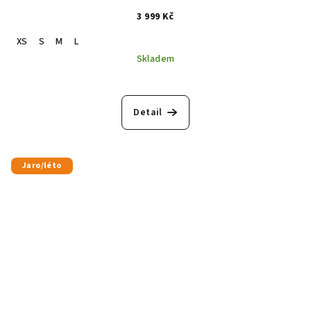
3 999 Kč
XS
S
M
L
Skladem
Detail
Jaro/léto