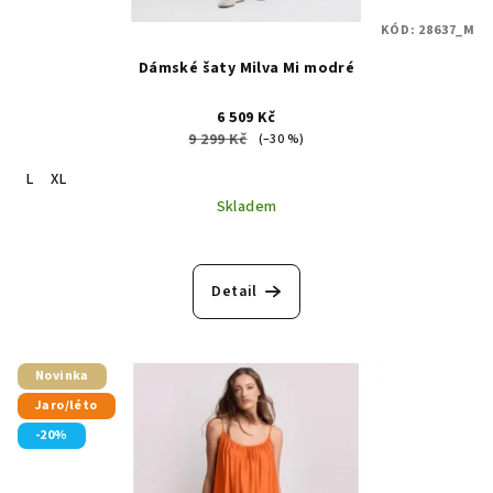
KÓD:
28637_M
Dámské šaty Milva Mi modré
6 509 Kč
9 299 Kč
(–30 %)
L
XL
Skladem
Detail
Novinka
Jaro/léto
-20%