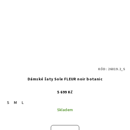
KÓD:
26019.2_S
Dámské šaty Sole FLEUR noir botanic
5 699 Kč
S
M
L
Skladem