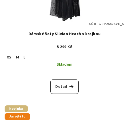
KÓD:
GPP26475VE_S
Dámské šaty Silvian Heach s krajkou
5 299 Kč
XS
M
L
Skladem
Detail
Novinka
Jaro/léto