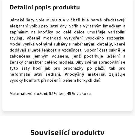
Detailní popis produktu
Dámské šaty Sole MENORCA v čistě bílé barvě představují
elegantní volbu pro letní dny. Střih s výrazným límečkem a
zapínáním na knoflíky po celé délce umožňuje variabilní
styling, včetně možnosti vytvoření vysokého rozparku.
Model vyniká
volnými rukávy s nabíranými detaily
, které
dodávají siluetě lehkost a vzdušnost. Spodní část sukně je
zakončena jemným volánem, jenž podtrhuje ležérní a
ženský charakter celého modelu. Díky svému zpracování se
tyto šaty hodí jak pro procházky po pláži, tak pro
neformální letní setkání.
Prodyšný materiál
zajišťuje
vysoký komfort při nošení i během horkých dnů.
Materiálové složení: 55% len, 45% viskóza
Související produkty