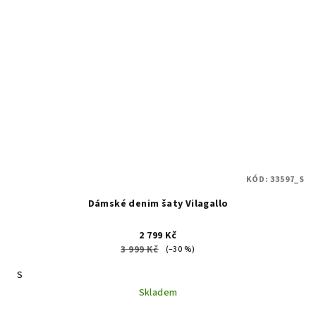
KÓD:
33597_S
Dámské denim šaty Vilagallo
2 799 Kč
3 999 Kč
(–30 %)
S
Skladem