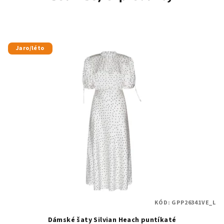
Jaro/léto
KÓD:
GPP26341VE_L
Dámské šaty Silvian Heach puntíkaté