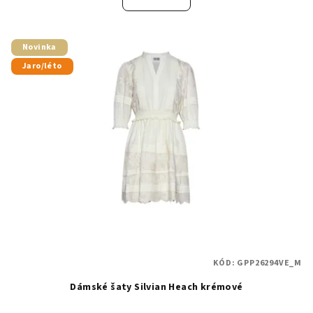
Novinka
Jaro/léto
KÓD:
GPP26294VE_M
Dámské šaty Silvian Heach krémové