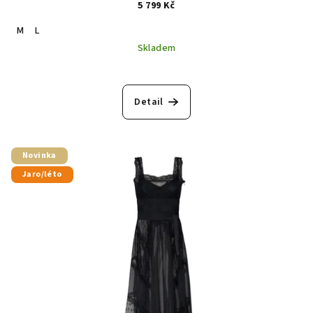
5 799 Kč
M
L
Skladem
Detail
Novinka
Jaro/léto