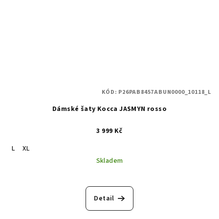
KÓD:
P26PAB8457ABUN0000_10118_L
Dámské šaty Kocca JASMYN rosso
3 999 Kč
L
XL
Skladem
Detail