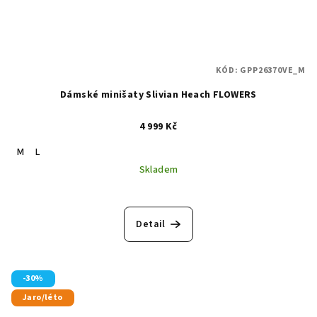
KÓD:
GPP26370VE_M
Dámské minišaty Slivian Heach FLOWERS
4 999 Kč
M
L
Skladem
Detail
-30%
Jaro/léto