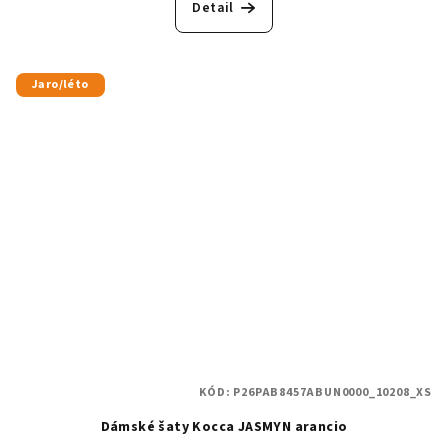
Detail
Jaro/léto
KÓD:
P26PAB8457ABUN0000_10208_XS
Dámské šaty Kocca JASMYN arancio