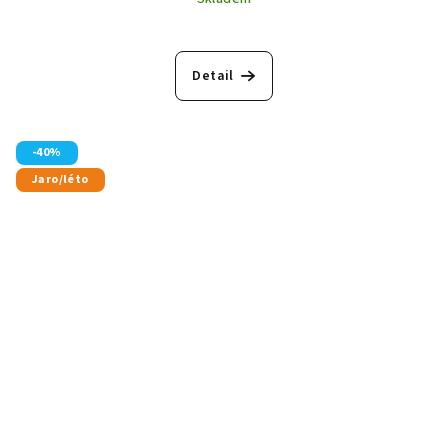
Detail
-40%
Jaro/léto