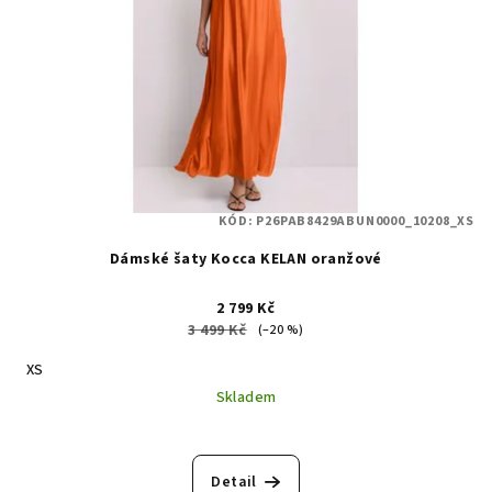
KÓD:
P26PAB8429ABUN0000_10208_XS
Dámské šaty Kocca KELAN oranžové
2 799 Kč
3 499 Kč
(–20 %)
XS
Skladem
Detail