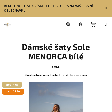
Přejít
REGISTRUJTE SE A ZÍSKEJTE SLEVU 10% NA VAŠI PRVNÍ
na
OBJEDNÁVKU!
obsah
Nákupní
Hledat
Přihlášení
Dámské šaty Sole
košík
MENORCA bílé
SOLE
Průměrné
Neohodnoceno
Podrobnosti hodnocení
hodnocení
produktu
Novinka
je
Jaro/léto
0,0
z
5
hvězdiček.