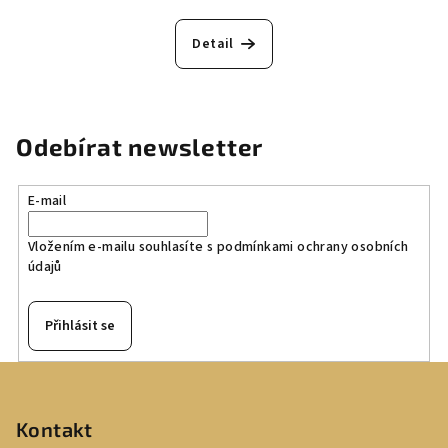
Detail
Odebírat newsletter
E-mail
Vložením e-mailu souhlasíte s
podmínkami ochrany osobních
údajů
Přihlásit se
Z
á
p
Kontakt