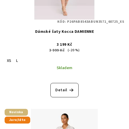
KÓD:
P26PAB8543ABUN3571_60725_XS
Dámské šaty Kocca DAMIENNE
3 199 Kč
3 999 Kč
(–20 %)
XS
L
Skladem
Detail
Novinka
Jaro/léto