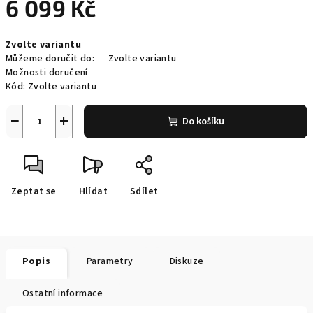
6 099 Kč
Měrná
Zvolte variantu
cena:
Můžeme doručit do:
Zvolte variantu
Možnosti doručení
Kód:
Zvolte variantu
−
+
Do košíku
Zeptat se
Hlídat
Sdílet
Popis
Parametry
Diskuze
Ostatní informace