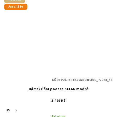
Jaro/léto
KÓD:
P26PAB8429ABUN0000_72928_XS
Dámské šaty Kocca KELAN modré
3 499 Kč
XS
S
Skladem