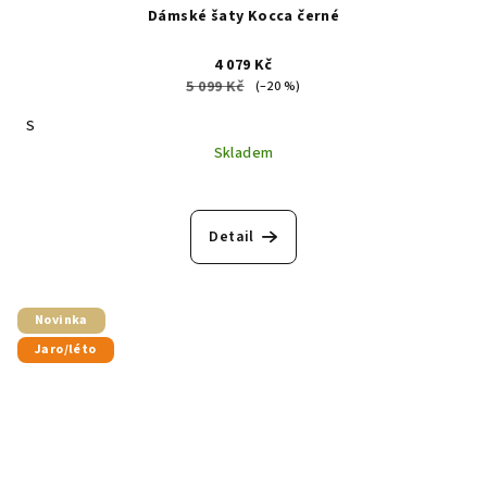
Dámské šaty Kocca černé
4 079 Kč
5 099 Kč
(–20 %)
S
Skladem
Detail
Novinka
Jaro/léto