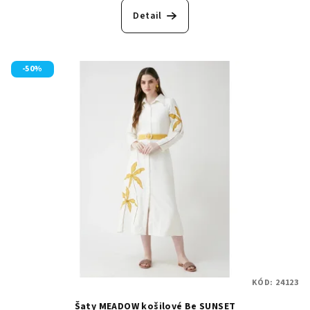
Detail
-50%
KÓD:
24123
Šaty MEADOW košilové Be SUNSET