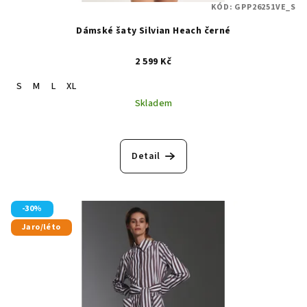
KÓD:
GPP26251VE_S
Dámské šaty Silvian Heach černé
2 599 Kč
S
M
L
XL
Skladem
Detail
-30%
Jaro/léto