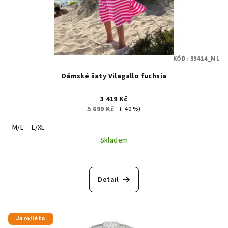
KÓD:
33414_ML
Dámské šaty Vilagallo fuchsia
3 419 Kč
5 699 Kč
(–40 %)
M/L
L/XL
Skladem
Detail
Jaro/léto