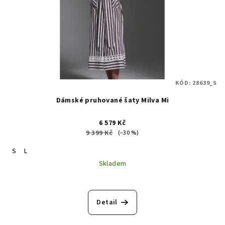
KÓD:
28639_S
Dámské pruhované šaty Milva Mi
6 579 Kč
9 399 Kč
(–30 %)
S
L
Skladem
Detail