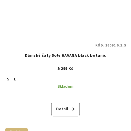
KÓD:
26020.0.1_S
Dámské šaty Sole HAVANA black botanic
5 299 Kč
S
L
Skladem
Detail