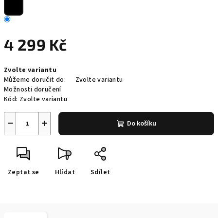
4 299 Kč
Měrná
Zvolte variantu
cena:
Můžeme doručit do:
Zvolte variantu
Možnosti doručení
Kód:
Zvolte variantu
−
+
Do košíku
Zeptat se
Hlídat
Sdílet