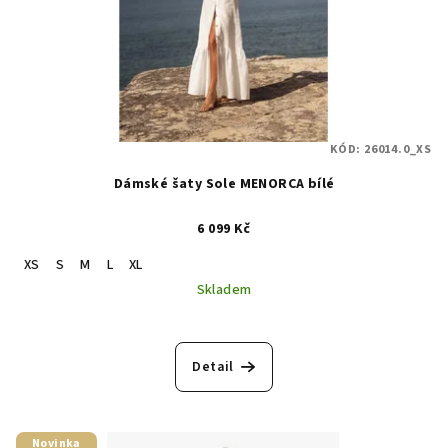
KÓD:
26014.0_XS
Dámské šaty Sole MENORCA bílé
6 099 Kč
XS
S
M
L
XL
Skladem
Detail
Novinka