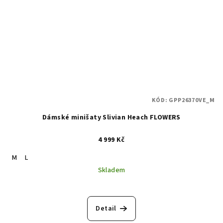
KÓD:
GPP26370VE_M
Dámské minišaty Slivian Heach FLOWERS
4 999 Kč
M
L
Skladem
Detail