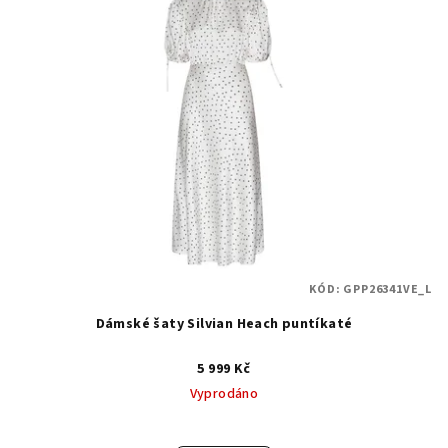
KÓD:
GPP26341VE_L
Dámské šaty Silvian Heach puntíkaté
5 999 Kč
Vyprodáno