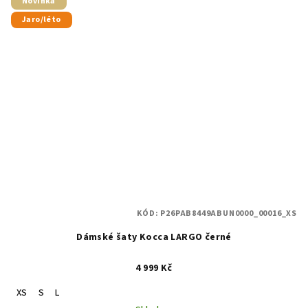
Novinka
Jaro/léto
KÓD:
P26PAB8449ABUN0000_00016_XS
Dámské šaty Kocca LARGO černé
4 999 Kč
XS
S
L