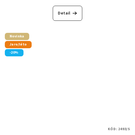
Detail
Novinka
Jaro/léto
-20%
KÓD:
2493/S