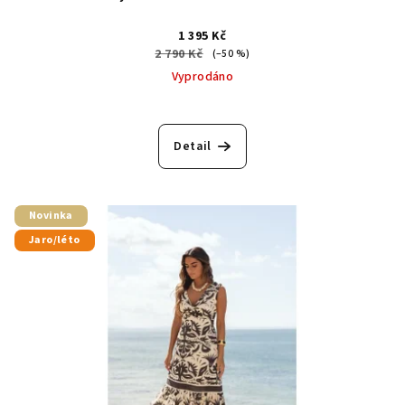
1 395 Kč
2 790 Kč
(–50 %)
Vyprodáno
Detail
Novinka
Jaro/léto