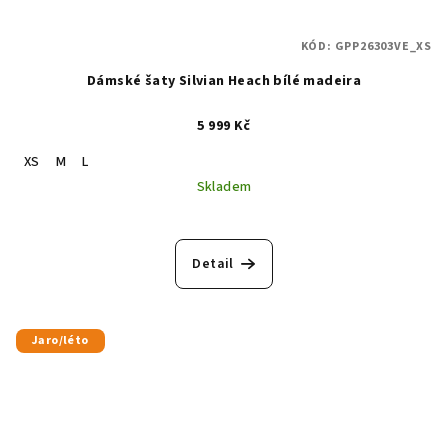
KÓD:
GPP26303VE_XS
Dámské šaty Silvian Heach bílé madeira
5 999 Kč
XS
M
L
Skladem
Detail
Jaro/léto