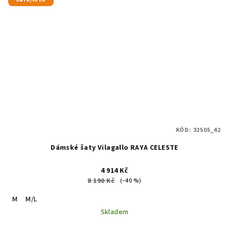
KÓD:
32505_42
Dámské šaty Vilagallo RAYA CELESTE
4 914 Kč
8 190 Kč
(–40 %)
M
M/L
Skladem