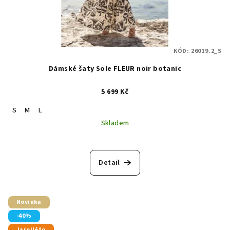
KÓD:
26019.2_S
Dámské šaty Sole FLEUR noir botanic
5 699 Kč
S
M
L
Skladem
Detail
Novinka
-40%
Jaro/léto