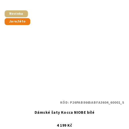
Novinka
Jaro/léto
KÓD:
P26PAB8665ABFA3604_60001_S
Dámské šaty Kocca NIOBE bílé
4 199 Kč