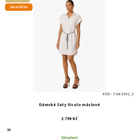
Jaro/léto
KÓD:
TAB1882_S
Dámské šaty Vicolo máslové
2 799 Kč
M
Skladem