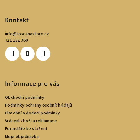
Z
á
p
Kontakt
a
info
@
toscanastore.cz
t
721 132 360
í
Informace pro vás
Obchodní podmínky
Podmínky ochrany osobních údajů
Platební a dodací podmínky
Vrácení zboží a reklamace
Formuláře ke stažení
Moje objednávka