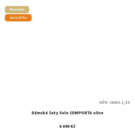
Novinka
Jaro/léto
KÓD:
26013.1_XS
Dámské šaty Sole COMPORTA olive
6 099 Kč