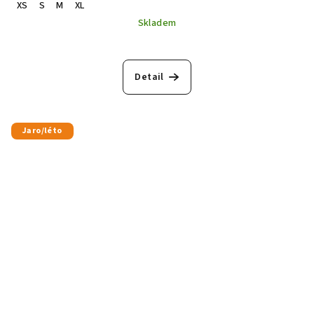
XS
S
M
XL
Skladem
Detail
Jaro/léto