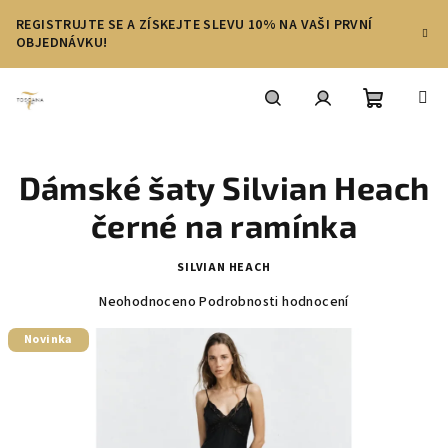
Přejít
REGISTRUJTE SE A ZÍSKEJTE SLEVU 10% NA VAŠI PRVNÍ
na
OBJEDNÁVKU!
obsah
Nákupní
Hledat
Přihlášení
Dámské šaty Silvian Heach
košík
černé na ramínka
SILVIAN HEACH
Průměrné
Neohodnoceno
Podrobnosti hodnocení
hodnocení
produktu
Novinka
je
0,0
z
5
hvězdiček.