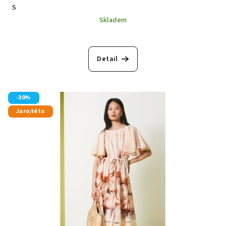
S
Skladem
Detail
-30%
Jaro/léto