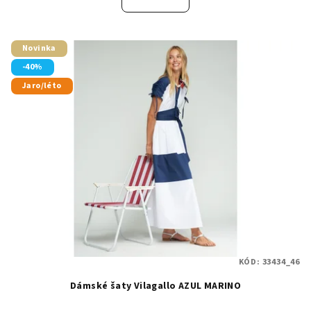
Novinka
-40%
Jaro/léto
KÓD:
33434_46
Dámské šaty Vilagallo AZUL MARINO