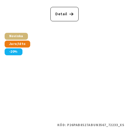
Detail
Novinka
Jaro/léto
-20%
KÓD:
P26PAB8527ABUN3567_72233_XS