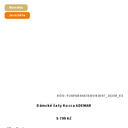
Novinka
Jaro/léto
KÓD:
P26PAB8667ABUN3597_10208_XS
Dámské šaty Kocca ADEMAR
5 799 Kč