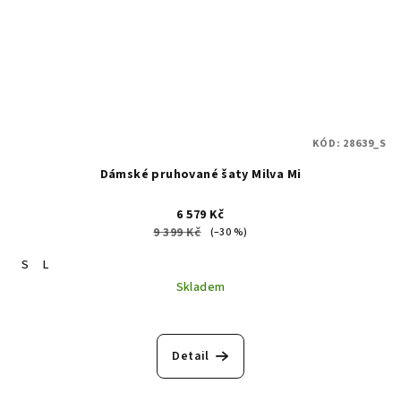
KÓD:
28639_S
Dámské pruhované šaty Milva Mi
6 579 Kč
9 399 Kč
(–30 %)
S
L
Skladem
Detail