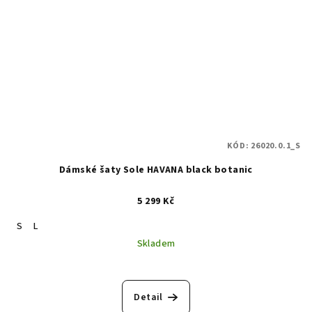
KÓD:
26020.0.1_S
Dámské šaty Sole HAVANA black botanic
5 299 Kč
S
L
Skladem
Detail