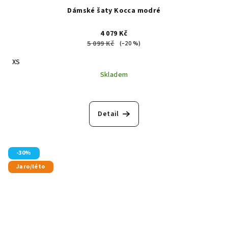
Dámské šaty Kocca modré
4 079 Kč
5 099 Kč
(–20 %)
XS
Skladem
Detail
-30%
Jaro/léto