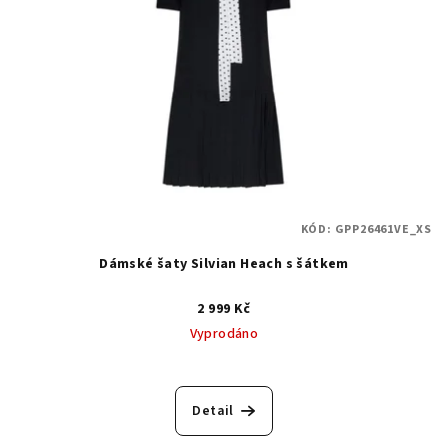
KÓD:
GPP26461VE_XS
Dámské šaty Silvian Heach s šátkem
2 999 Kč
Vyprodáno
Detail