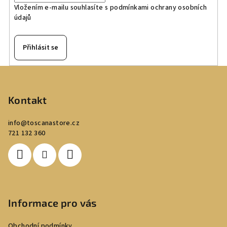
Vložením e-mailu souhlasíte s
podmínkami ochrany osobních
údajů
Přihlásit se
Z
á
p
Kontakt
a
info
@
toscanastore.cz
t
721 132 360
í
Informace pro vás
Obchodní podmínky