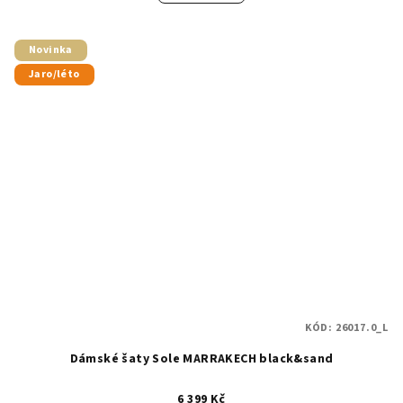
Novinka
Jaro/léto
KÓD:
26017.0_L
Dámské šaty Sole MARRAKECH black&sand
6 399 Kč