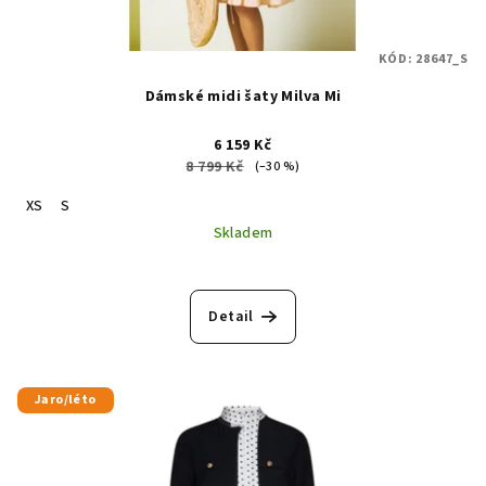
KÓD:
28647_S
Dámské midi šaty Milva Mi
6 159 Kč
8 799 Kč
(–30 %)
XS
S
Skladem
Detail
Jaro/léto