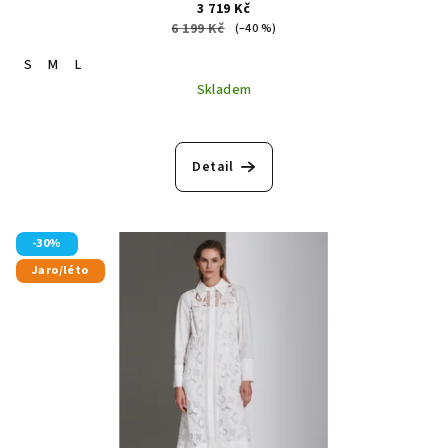
3 719 Kč
6 199 Kč
(–40 %)
S
M
L
Skladem
Detail
-30%
Jaro/léto