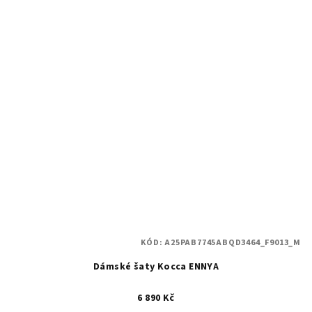
KÓD:
A25PAB7745ABQD3464_F9013_M
Dámské šaty Kocca ENNYA
6 890 Kč