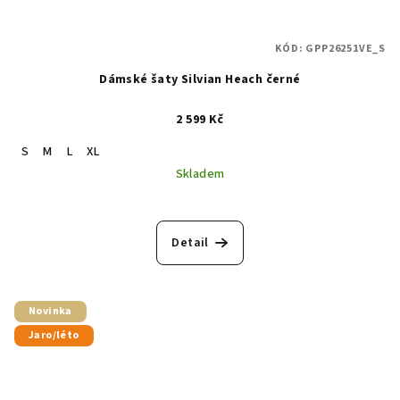
KÓD:
GPP26251VE_S
Dámské šaty Silvian Heach černé
2 599 Kč
S
M
L
XL
Skladem
Detail
Novinka
Jaro/léto