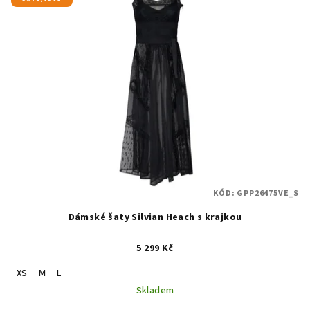
KÓD:
GPP26475VE_S
Dámské šaty Silvian Heach s krajkou
5 299 Kč
XS
M
L
Skladem