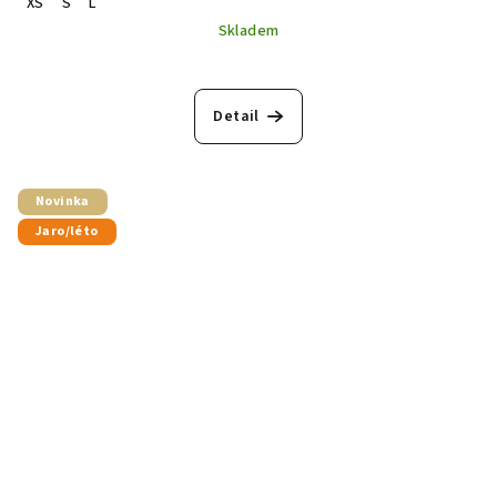
XS
S
L
Skladem
Detail
Novinka
Jaro/léto