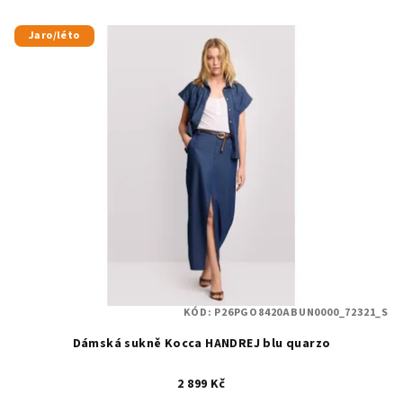
Jaro/léto
KÓD:
P26PGO8420ABUN0000_72321_S
Dámská sukně Kocca HANDREJ blu quarzo
2 899 Kč