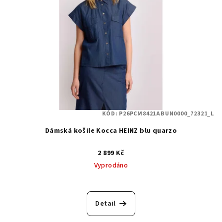
KÓD:
P26PCM8421ABUN0000_72321_L
Dámská košile Kocca HEINZ blu quarzo
2 899 Kč
Vyprodáno
Detail