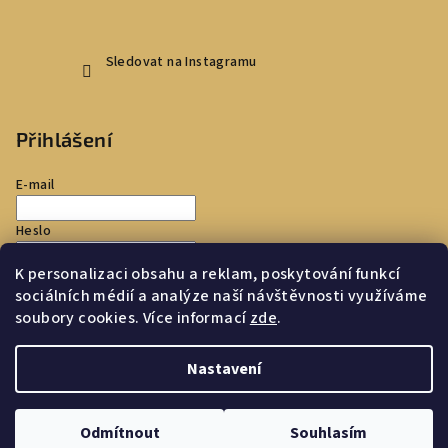
Sledovat na Instagramu
Přihlášení
E-mail
Heslo
K personalizaci obsahu a reklam, poskytování funkcí
Přihlásit se
sociálních médií a analýze naší návštěvnosti využíváme
soubory cookies. Více informací
zde
.
Nová registrace
Zapomenuté heslo
Nastavení
Copyright 2026
Toscana Store
. Všechna práva vyhrazena.
Upravit nastavení cookies
Odmítnout
Souhlasím