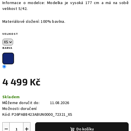
Informace o modelce: Modelka je vysoká 177 cm a má na sobě
velikost S/42.
Materiálové složení: 100% bavlna.
VELIKOST
BARVA
4 499 Kč
Měrná
Skladem
cena:
Můžeme doručit do:
11.08.2026
Možnosti doručení
Kód:
P26PAB8423ABUN0000_72321_XS
−
+
Do košíku