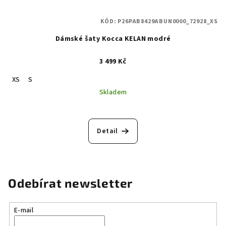
KÓD:
P26PAB8429ABUN0000_72928_XS
Dámské šaty Kocca KELAN modré
3 499 Kč
XS
S
Skladem
Detail
Odebírat newsletter
E-mail