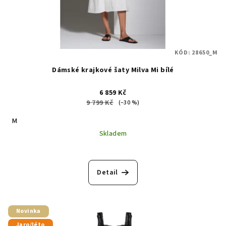
KÓD:
28650_M
Dámské krajkové šaty Milva Mi bílé
6 859 Kč
9 799 Kč
(–30 %)
M
Skladem
Detail
Novinka
Jaro/léto