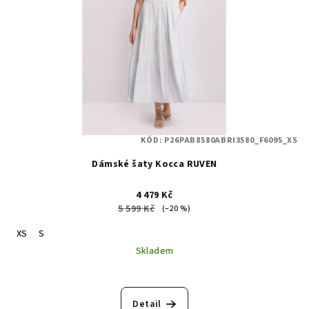
KÓD:
P26PAB8580ABRI3580_F6095_XS
Dámské šaty Kocca RUVEN
4 479 Kč
5 599 Kč
(–20 %)
XS
S
Skladem
Detail