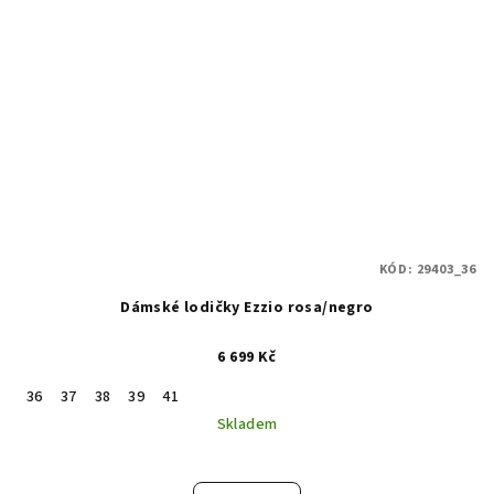
KÓD:
29403_36
Dámské lodičky Ezzio rosa/negro
6 699 Kč
36
37
38
39
41
Skladem