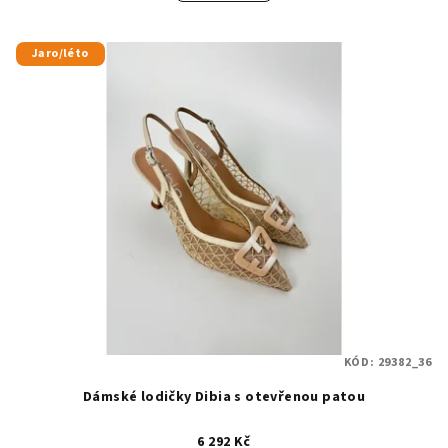
Jaro/léto
KÓD:
29382_36
Dámské lodičky Dibia s otevřenou patou
6 292 Kč