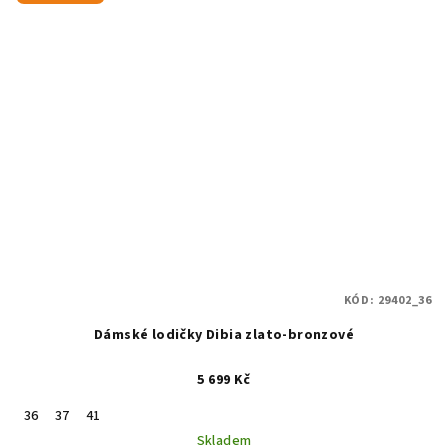
hvězdiček.
KÓD:
29402_36
Dámské lodičky Dibia zlato-bronzové
5 699 Kč
36
37
41
Skladem