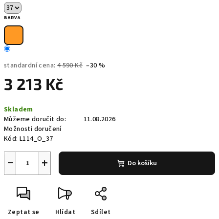
BARVA
standardní cena:
4 590 Kč
–30 %
3 213 Kč
Měrná
Skladem
cena:
Můžeme doručit do:
11.08.2026
Možnosti doručení
Kód:
L114_O_37
−
+
Do košíku
Zeptat se
Hlídat
Sdílet