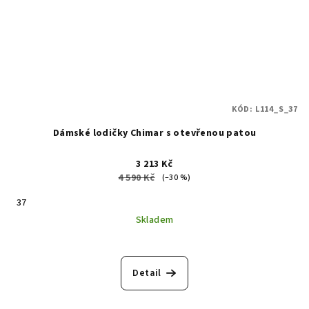
KÓD:
L114_S_37
Dámské lodičky Chimar s otevřenou patou
3 213 Kč
4 590 Kč
(–30 %)
37
Skladem
Detail