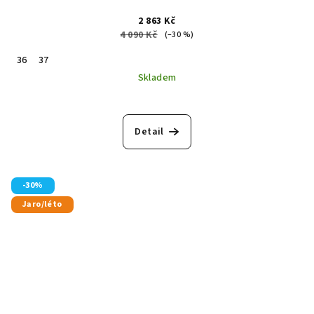
2 863 Kč
4 090 Kč
(–30 %)
36
37
Skladem
Detail
-30%
Jaro/léto