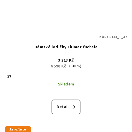
KÓD:
L114_F_37
Dámské lodičky Chimar fuchsia
3 213 Kč
4 590 Kč
(–30 %)
37
Skladem
Průměrné
hodnocení
produktu
Detail
je
5,0
z
5
Jaro/léto