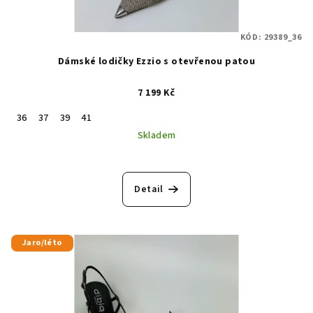
KÓD:
29389_36
Dámské lodičky Ezzio s otevřenou patou
7 199 Kč
36
37
39
41
Skladem
Detail
Jaro/léto