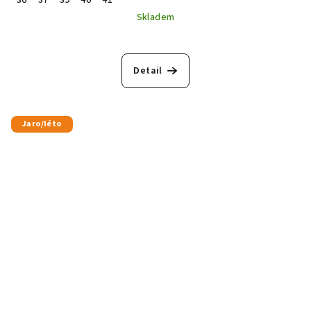
36
37
39
40
41
Skladem
Detail
Jaro/léto