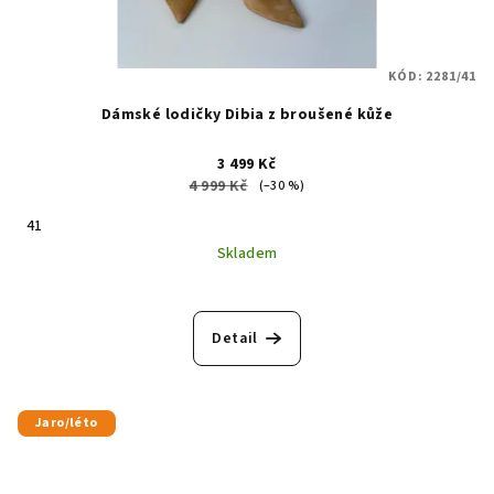
KÓD:
2281/41
Dámské lodičky Dibia z broušené kůže
3 499 Kč
4 999 Kč
(–30 %)
41
Skladem
Detail
Jaro/léto