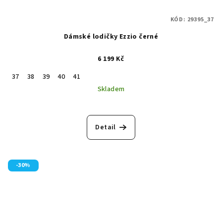
KÓD:
29395_37
Dámské lodičky Ezzio černé
6 199 Kč
37
38
39
40
41
Skladem
Detail
-30%