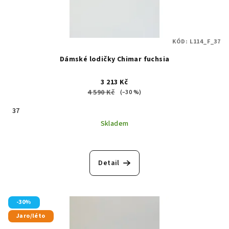
KÓD:
L114_F_37
Dámské lodičky Chimar fuchsia
3 213 Kč
4 590 Kč
(–30 %)
37
Skladem
Průměrné
hodnocení
produktu
Detail
je
5,0
z
5
-30%
hvězdiček.
Jaro/léto