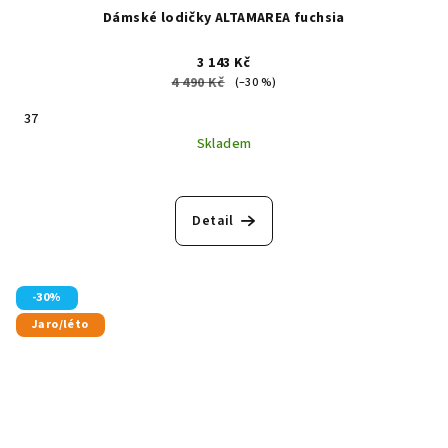
Dámské lodičky ALTAMAREA fuchsia
3 143 Kč
4 490 Kč
(–30 %)
37
Skladem
Detail
-30%
Jaro/léto