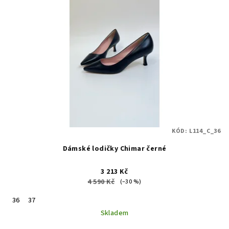
KÓD:
L114_C_36
Dámské lodičky Chimar černé
3 213 Kč
4 590 Kč
(–30 %)
36
37
Skladem