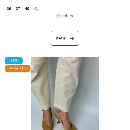
36
37
40
41
Skladem
Detail
-30%
Jaro/léto