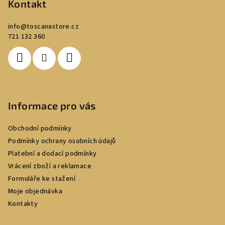
p
Kontakt
a
info
@
toscanastore.cz
t
721 132 360
í
Informace pro vás
Obchodní podmínky
Podmínky ochrany osobních údajů
Platební a dodací podmínky
Vrácení zboží a reklamace
Formuláře ke stažení
Moje objednávka
Kontakty