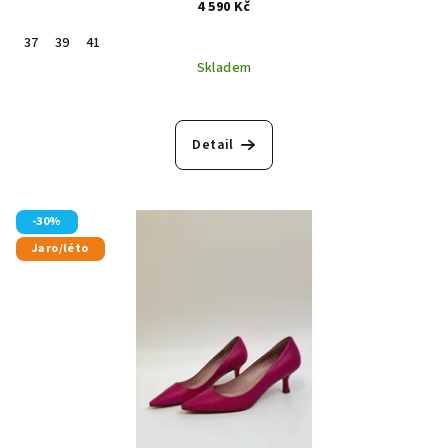
4 590 Kč
37
39
41
Skladem
Detail
-30%
Jaro/léto