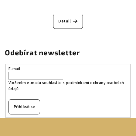
Detail
Odebírat newsletter
E-mail
Vložením e-mailu souhlasíte s
podmínkami ochrany osobních
údajů
Přihlásit se
Z
á