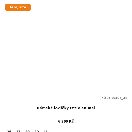
Jaro/léto
KÓD:
29397_36
Dámské lodičky Ezzio animal
6 299 Kč