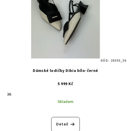
KÓD:
29393_36
Dámské lodičky Dibia bílo-černé
5 999 Kč
36
Skladem
Detail