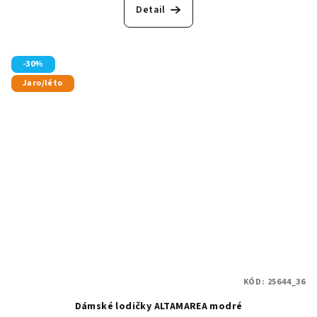
Detail
-30%
Jaro/léto
KÓD:
25644_36
Dámské lodičky ALTAMAREA modré