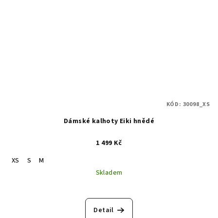
KÓD:
30098_XS
Dámské kalhoty Eiki hnědé
1 499 Kč
XS
S
M
Skladem
Detail