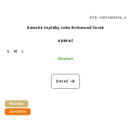
KÓD:
UWP26055PA_S
Dámské tepláky John Richmond černé
4 699 Kč
S
M
L
Skladem
Detail
Novinka
Jaro/léto