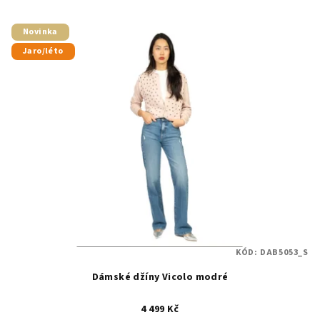
Novinka
Jaro/léto
KÓD:
DAB5053_S
Dámské džíny Vicolo modré
4 499 Kč