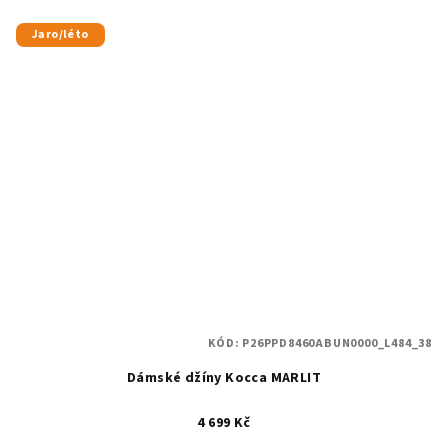
Jaro/léto
KÓD:
P26PPD8460ABUN0000_L484_38
Dámské džíny Kocca MARLIT
4 699 Kč