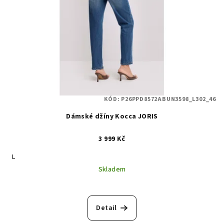
KÓD:
P26PPD8572ABUN3598_L302_46
Dámské džíny Kocca JORIS
3 999 Kč
L
Skladem
Detail