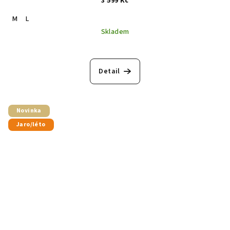
3 599 Kč
M
L
Skladem
Detail
Novinka
Jaro/léto