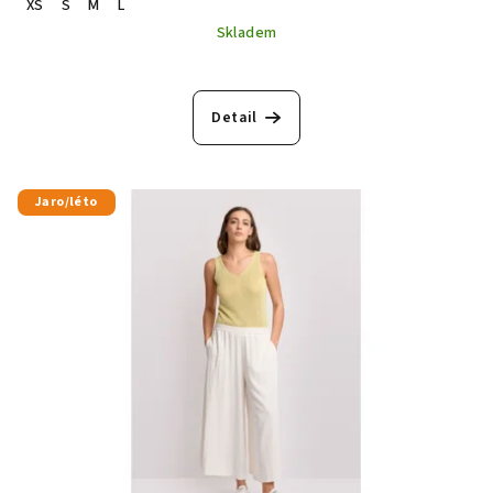
XS
S
M
L
Skladem
Detail
Jaro/léto