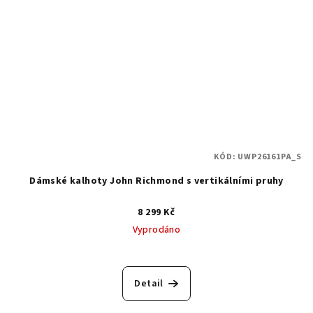
KÓD:
UWP26161PA_S
Dámské kalhoty John Richmond s vertikálními pruhy
8 299 Kč
Vyprodáno
Detail