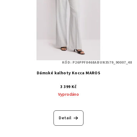
KÓD:
P26PPF8468ABUN3579_90007_48
Dámské kalhoty Kocca MAROS
3 399 Kč
Vyprodáno
Detail