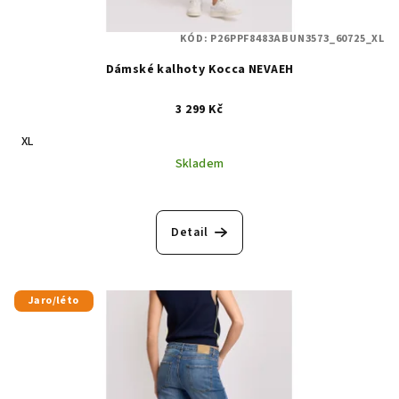
KÓD:
P26PPF8483ABUN3573_60725_XL
Dámské kalhoty Kocca NEVAEH
3 299 Kč
XL
Skladem
Detail
Jaro/léto