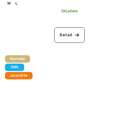
M
L
Skladem
Detail
Novinka
-30%
Jaro/léto