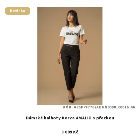
Novinka
KÓD:
A25PPF7767ABUN0000_00016_46
Dámské kalhoty Kocca AMALIO s přezkou
3 099 Kč