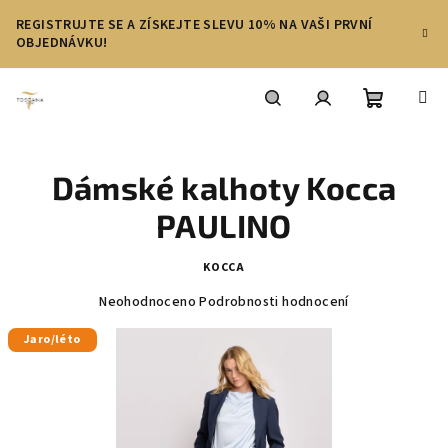
Přejít
REGISTRUJTE SE A ZÍSKEJTE SLEVU 10% NA VAŠI PRVNÍ
na
OBJEDNÁVKU!
obsah
Nákupní
Hledat
Přihlášení
Dámské kalhoty Kocca
košík
PAULINO
KOCCA
Průměrné
Neohodnoceno
Podrobnosti hodnocení
hodnocení
produktu
Jaro/léto
je
0,0
z
5
hvězdiček.