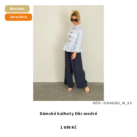
Novinka
Jaro/léto
KÓD:
EIK46262_M_XS
Dámské kalhoty Eiki modré
1 699 Kč