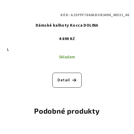
KÓD:
A25PPF7840ABUN3496_90531_46
Dámské kalhoty Kocca DOLINA
4 690 Kč
L
Skladem
Detail
Podobné produkty