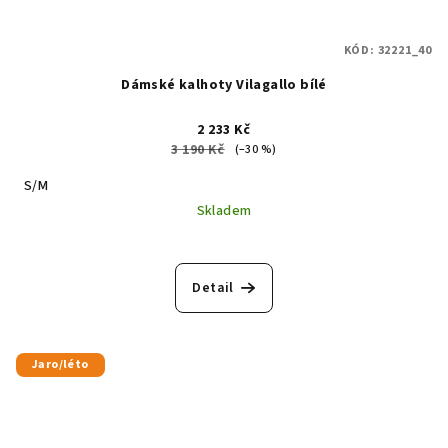
KÓD:
32221_40
Dámské kalhoty Vilagallo bílé
2 233 Kč
3 190 Kč
(–30 %)
S/M
Skladem
Detail
Jaro/léto