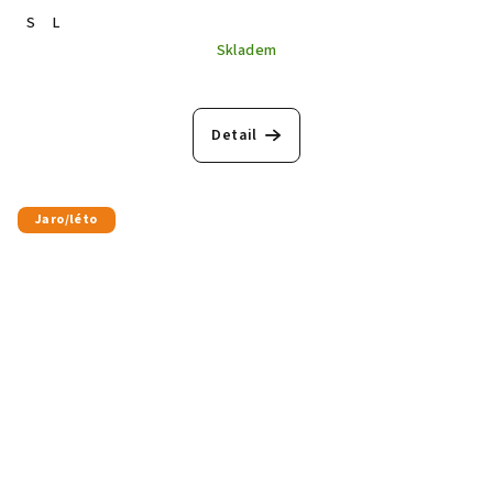
S
L
Skladem
Detail
Jaro/léto