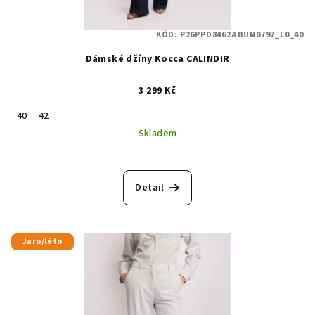
KÓD:
P26PPD8462ABUN0797_L0_40
Dámské džíny Kocca CALINDIR
3 299 Kč
40
42
Skladem
Detail
Jaro/léto