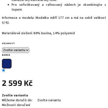
manažerský kancelářský look.
Pro sofistikovaný a rafinovaný nádech je zkombinujte s
topem
Informace o modelu: Modelka měří 177 cm a má na sobě velikost
S/42.
Materiálové složení: 86% bavlna, 14% polyamid
VELIKOST
BARVA
2 599 Kč
Měrná
Zvolte variantu
cena:
Můžeme doručit do:
Zvolte variantu
Možnosti doručení