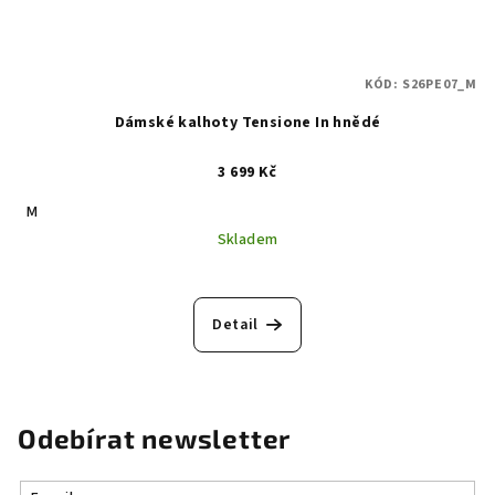
KÓD:
S26PE07_M
Dámské kalhoty Tensione In hnědé
3 699 Kč
M
Skladem
Detail
Odebírat newsletter