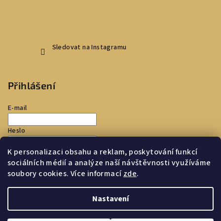
Sledovat na Instagramu
Přihlášení
E-mail
Heslo
K personalizaci obsahu a reklam, poskytování funkcí
Přihlásit se
sociálních médií a analýze naší návštěvnosti využíváme
soubory cookies. Více informací
zde
.
Nová registrace
Zapomenuté heslo
Nastavení
Copyright 2026
Toscana Store
. Všechna práva vyhrazena.