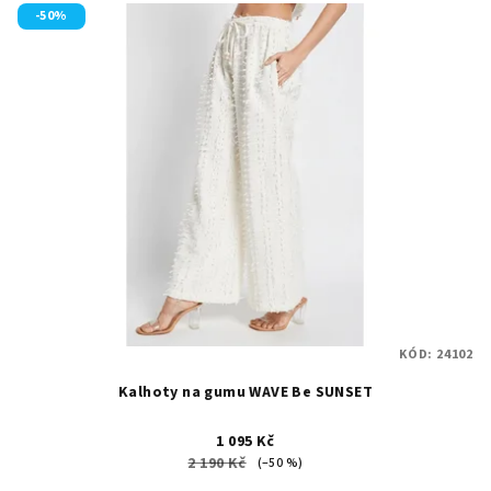
-50%
KÓD:
24102
Kalhoty na gumu WAVE Be SUNSET
1 095 Kč
2 190 Kč
(–50 %)