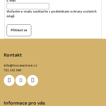
E-mail
Vložením e-mailu souhlasíte s
podmínkami ochrany osobních
údajů
Přihlásit se
Z
á
p
Kontakt
a
info
@
toscanastore.cz
t
721 132 360
í
Informace pro vás