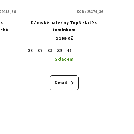
29415_36
KÓD:
25374_36
 s
Dámské baleríny Top3 zlaté s
ické
řemínkem
2 199 Kč
36
37
38
39
41
Skladem
Detail