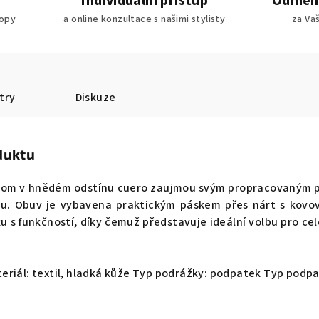
Individuální přístup
Odměny
ropy
a online konzultace s našimi stylisty
za Va
try
Diskuze
duktu
Blom v hnědém odstínu cuero zaujmou svým propracovaným p
ku. Obuv je vybavena praktickým páskem přes nárt s kov
 s funkčností, díky čemuž představuje ideální volbu pro ce
eriál: textil, hladká kůže Typ podrážky: podpatek Typ podpa