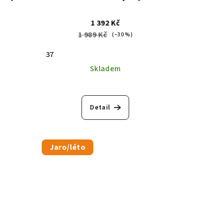
1 392 Kč
1 989 Kč
(–30 %)
37
Skladem
Detail
Jaro/léto