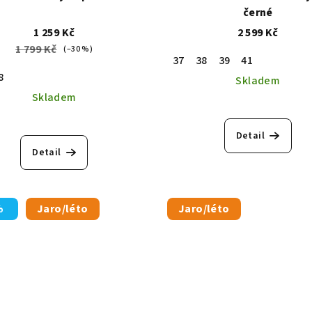
černé
1 259 Kč
2 599 Kč
1 799 Kč
(–30 %)
37
38
39
41
8
Skladem
Skladem
Detail
Detail
%
Jaro/léto
Jaro/léto