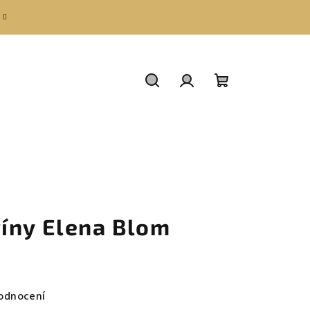
Hledat
Přihlášení
Nákupní
košík
íny Elena Blom
odnocení