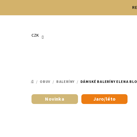
Přejít
RE
na
obsah
CZK
/
OBUV
/
BALERÍNY
/
DÁMSKÉ BALERÍNY ELENA BL
DOMŮ
Novinka
Jaro/léto