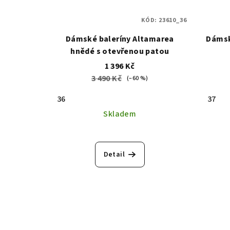
KÓD:
23610_36
Dámské baleríny Altamarea
Dámsk
hnědé s otevřenou patou
1 396 Kč
3 490 Kč
(–60 %)
36
37
Skladem
Detail