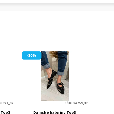
-30%
D:
721_37
KÓD:
SA759_37
 Top3
Dámské baleríny Top3