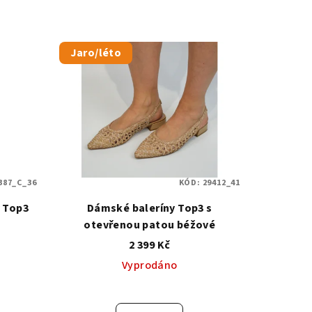
Jaro/léto
387_C_36
KÓD:
29412_41
y Top3
Dámské baleríny Top3 s
otevřenou patou béžové
2 399 Kč
Vyprodáno