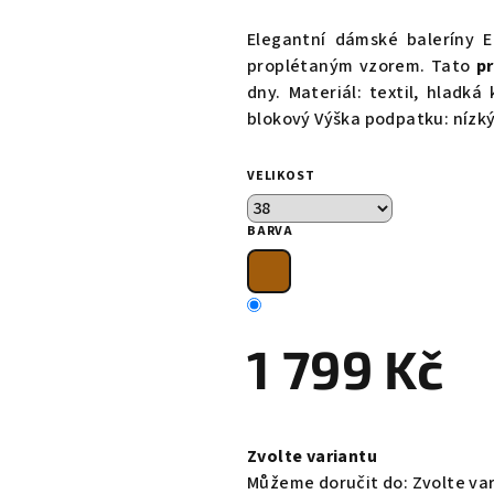
hodnocení
produktu
Elegantní dámské baleríny 
je
proplétaným vzorem. Tato
p
0,0
dny. Materiál: textil, hlad
z
blokový Výška podpatku: nízk
5
hvězdiček.
VELIKOST
BARVA
1 799 Kč
Měrná
cena:
Zvolte variantu
Můžeme doručit do:
Zvolte va