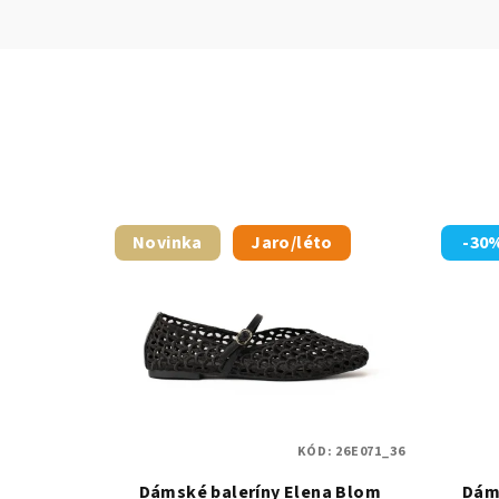
Novinka
Jaro/léto
-30
KÓD:
26E071_36
Dámské baleríny Elena Blom
Dáms