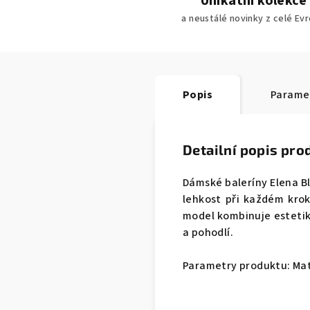
Unikátní kolekce
a neustálé novinky z celé Ev
Popis
Parame
Detailní popis pro
Dámské baleríny Elena 
lehkost při každém kro
model kombinuje estetiku
a pohodlí.
Parametry produktu: Mat