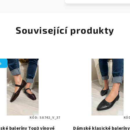
Související produkty
%
KÓD:
SA742_V_37
KÓ
ké baleríny Top3 vínové
Dámské klasické baleríny