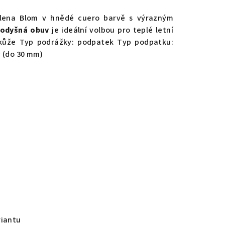
Elena Blom v hnědé cuero barvě s výrazným
rodyšná obuv
je ideální volbou pro teplé letní
ká kůže Typ podrážky: podpatek Typ podpatku:
ý (do 30 mm)
riantu