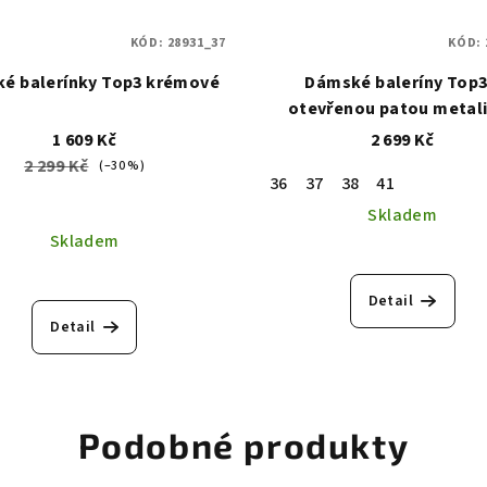
KÓD:
28931_37
KÓD:
é balerínky Top3 krémové
Dámské baleríny Top3
otevřenou patou metal
1 609 Kč
2 699 Kč
2 299 Kč
(–30 %)
36
37
38
41
Skladem
Skladem
Detail
Detail
Podobné produkty