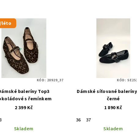
/léto
KÓD:
28929_37
KÓD:
SE25
Dámské baleríny Top3
Dámské síťované balerín
okoládové s řemínkem
černé
2 399 Kč
1 890 Kč
8
36
37
Skladem
Skladem