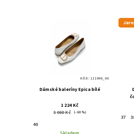
Jaro
KÓD:
111996_40
Dámské baleríny Epica bílé
č
1 224 Kč
3 060 Kč
(–60 %)
37
3
40
Skladem