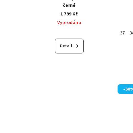
černé
1 799 Kč
Vyprodáno
37
3
Detail
-30