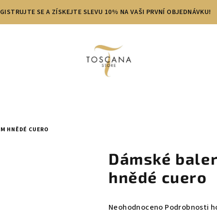
GISTRUJTE SE A ZÍSKEJTE SLEVU 10% NA VAŠI PRVNÍ OBJEDNÁVKU!
OM HNĚDÉ CUERO
Dámské baler
hnědé cuero
Průměrné
Neohodnoceno
Podrobnosti h