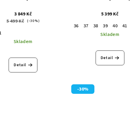
3 849 Kč
5 399 Kč
5 499 Kč
(–30 %)
36
37
38
39
40
41
1
Skladem
Skladem
Průměrné
Detail
hodnocení
Detail
produktu
je
4,5
z
-30%
5
hvězdiček.