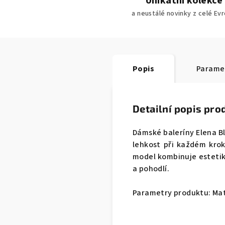
Unikátní kolekce
a neustálé novinky z celé Ev
Popis
Parame
Detailní popis pro
Dámské baleríny Elena 
lehkost při každém kro
model kombinuje estetiku
a pohodlí.
Parametry produktu: Mat