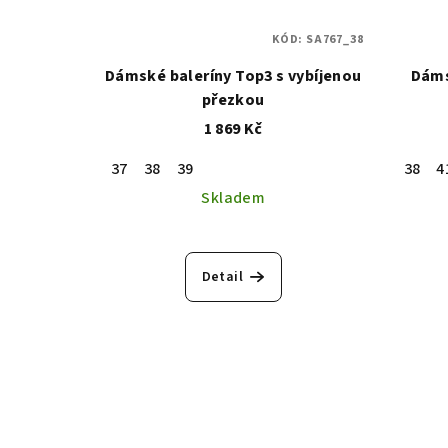
KÓD:
SA767_38
Dámské baleríny Top3 s vybíjenou
Dáms
přezkou
1 869 Kč
37
38
39
38
4
Skladem
Detail