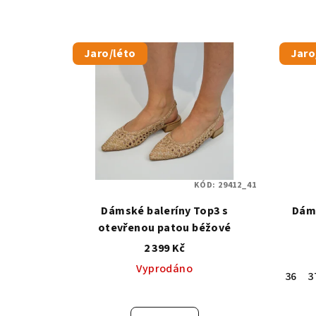
Jaro/léto
Jaro
KÓD:
29412_41
Dámské baleríny Top3 s
Dáms
otevřenou patou béžové
2 399 Kč
Vyprodáno
36
3