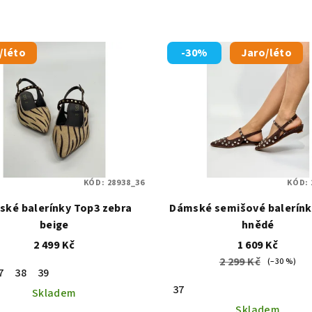
/léto
-30%
Jaro/léto
KÓD:
28938_36
KÓD:
ké balerínky Top3 zebra
Dámské semišové balerínk
beige
hnědé
2 499 Kč
1 609 Kč
2 299 Kč
(–30 %)
7
38
39
37
Skladem
Skladem