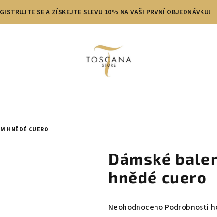
GISTRUJTE SE A ZÍSKEJTE SLEVU 10% NA VAŠI PRVNÍ OBJEDNÁVKU!
OM HNĚDÉ CUERO
Dámské baler
hnědé cuero
Průměrné
Neohodnoceno
Podrobnosti h