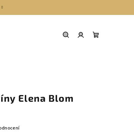
Hledat
Přihlášení
Nákupní
košík
íny Elena Blom
odnocení