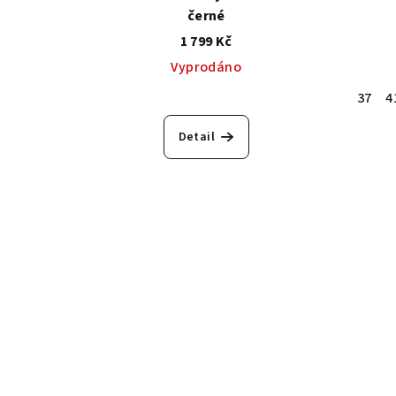
černé
1 799 Kč
Vyprodáno
37
4
Detail