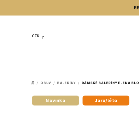
Přejít
RE
na
obsah
CZK
/
OBUV
/
BALERÍNY
/
DÁMSKÉ BALERÍNY ELENA BL
DOMŮ
Novinka
Jaro/léto