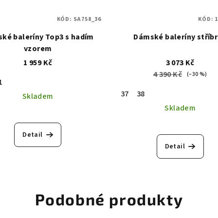
KÓD:
SA758_36
KÓD:
1
ké baleríny Top3 s hadím
Dámské baleríny stříb
vzorem
1 959 Kč
3 073 Kč
4 390 Kč
(–30 %)
1
37
38
Skladem
Skladem
Detail
Detail
Podobné produkty