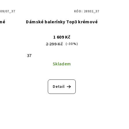
09/07_37
KÓD:
28931_37
rné
Dámské balerínky Top3 krémové
1 609 Kč
2 299 Kč
(–30 %)
37
Skladem
Detail