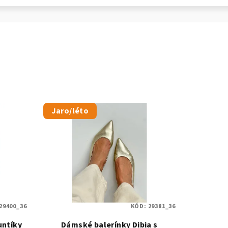
Jaro/léto
29400_36
KÓD:
29381_36
untíky
Dámské balerínky Dibia s