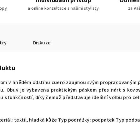
Individuální přístup
Odměny
ropy
a online konzultace s našimi stylisty
za Va
try
Diskuze
duktu
Blom v hnědém odstínu cuero zaujmou svým propracovaným p
ku. Obuv je vybavena praktickým páskem přes nárt s kov
 s funkčností, díky čemuž představuje ideální volbu pro ce
eriál: textil, hladká kůže Typ podrážky: podpatek Typ podpa