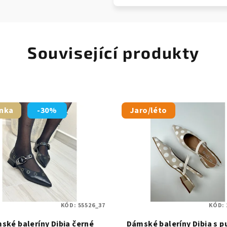
Související produkty
nka
-30%
Jaro/léto
KÓD:
55526_37
KÓD:
ské baleríny Dibia černé
Dámské baleríny Dibia s p