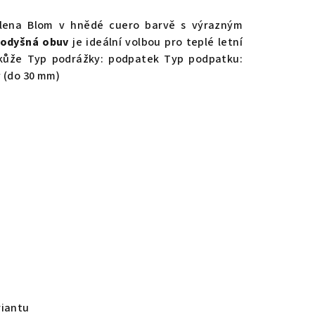
Elena Blom v hnědé cuero barvě s výrazným
rodyšná obuv
je ideální volbou pro teplé letní
ká kůže Typ podrážky: podpatek Typ podpatku:
ý (do 30 mm)
riantu