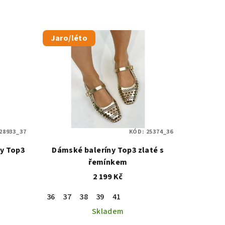
Jaro/léto
28933_37
KÓD:
25374_36
y Top3
Dámské baleríny Top3 zlaté s
řemínkem
2 199 Kč
36
37
38
39
41
Skladem