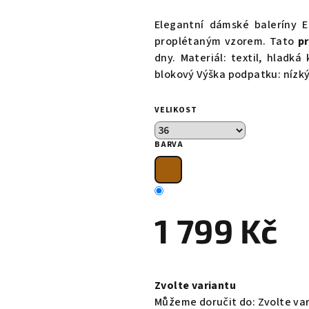
hodnocení
produktu
Elegantní dámské baleríny 
je
proplétaným vzorem. Tato
p
0,0
dny. Materiál: textil, hlad
z
blokový Výška podpatku: nízk
5
hvězdiček.
VELIKOST
BARVA
1 799 Kč
Měrná
cena:
Zvolte variantu
Můžeme doručit do:
Zvolte va