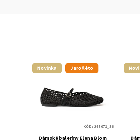
Novinka
Jaro/léto
Novi
KÓD:
26E071_36
Dámské baleríny Elena Blom
Dám