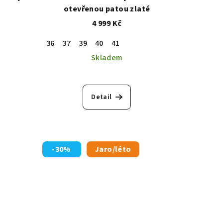
otevřenou patou zlaté
4 999 Kč
36
37
39
40
41
Skladem
Detail
-30%
Jaro/léto